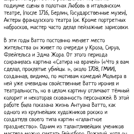
подиуме сцены в полотнах Любовь в итальянском
театре, (после 1716, Берлин, Государственные музеи),
Актеры французского театра (ок. Кроме портретных
набросков, мастер часто делал пейзажные зарисовки.
В эти годы Ватто постоянно меняет место
жительства он живет по очереди у Кроза, Сируа,
Флейгельса и Эдма Жора. От этого периода
сохранилась картина «Сатира на врачей» («Что я вам
сделал, проклятые убийцы. », около 1708, ГМИИ),
созданная, видимо, по мотивам комедий Мольера в
ней уже очевидны свойственные Ватто ирония и
театральность, но в целом картину отличают тёмный
колорит и некоторая скованность персонажей. В этой
работе была показана жизнь Антуана Ватто, как
одного из крупнейших художников рококо и
создателя своего типа картин «галантное
празднество». Одним из талантливейших учеников