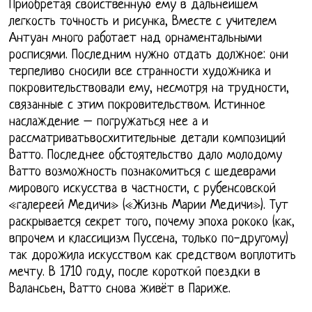
Приобретая свойственную ему в дальнейшем
легкость точность и рисунка, Вместе с учителем
Антуан много работает над орнаментальными
росписями. Последним нужно отдать должное: они
терпеливо сносили все странности художника и
покровительствовали ему, несмотря на трудности,
связанные с этим покровительством. Истинное
наслаждение – погружаться нее а и
рассматриватьвосхитительные детали композиций
Ватто. Последнее обстоятельство дало молодому
Ватто возможность познакомиться с шедеврами
мирового искусства в частности, с рубенсовской
«галереей Медичи» («Жизнь Марии Медичи»). Тут
раскрывается секрет того, почему эпоха рококо (как,
впрочем и классицизм Пуссена, только по-другому)
так дорожила искусством как средством воплотить
мечту. В 1710 году, после короткой поездки в
Валансьен, Ватто снова живёт в Париже.