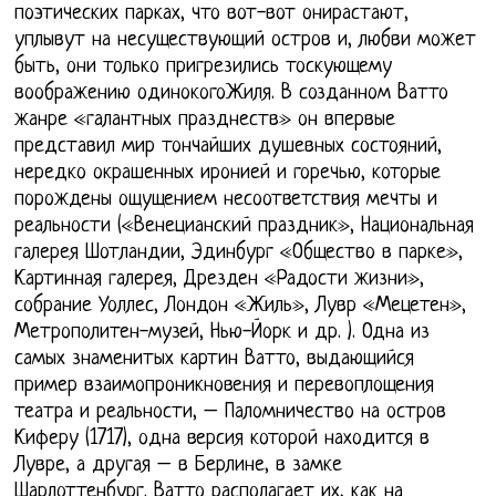
поэтических парках, что вот-вот онирастают,
уплывут на несуществующий остров и, любви может
быть, они только пригрезились тоскующему
воображению одинокогоЖиля. В созданном Ватто
жанре «галантных празднеств» он впервые
представил мир тончайших душевных состояний,
нередко окрашенных иронией и горечью, которые
порождены ощущением несоответствия мечты и
реальности («Венецианский праздник», Национальная
галерея Шотландии, Эдинбург «Общество в парке»,
Картинная галерея, Дрезден «Радости жизни»,
собрание Уоллес, Лондон «Жиль», Лувр «Мецетен»,
Метрополитен-музей, Нью-Йорк и др. ). Одна из
самых знаменитых картин Ватто, выдающийся
пример взаимопроникновения и перевоплощения
театра и реальности, – Паломничество на остров
Киферу (1717), одна версия которой находится в
Лувре, а другая – в Берлине, в замке
Шарлоттенбург. Ватто располагает их, как на