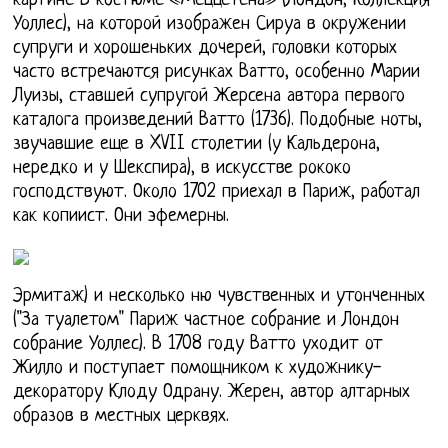
картине В костюме «Меццетена» (Лондон, Коллекция
Уоллес), на которой изображен Сируа в окружении
супруги и хорошеньких дочерей, головки которых
часто встречаются рисунках Ватто, особенно Марии
Луизы, ставшей супругой Жерсена автора первого
каталога произведений Ватто (1736). Подобные ноты,
звучавшие еще в XVII столетии (у Кальдерона,
нередко и у Шекспира), в искусстве рококо
господствуют. Около 1702 приехал в Париж, работал
как копиист. Они эфемерны.
Эрмитаж) и несколько ню чувственных и утонченных
("За туалетом" Париж частное собрание и Лондон
собрание Уоллес). В 1708 году Ватто уходит от
Жилло и поступает помощником к художнику-
декоратору Клоду Одрану. Жерен, автор алтарных
образов в местных церквях.