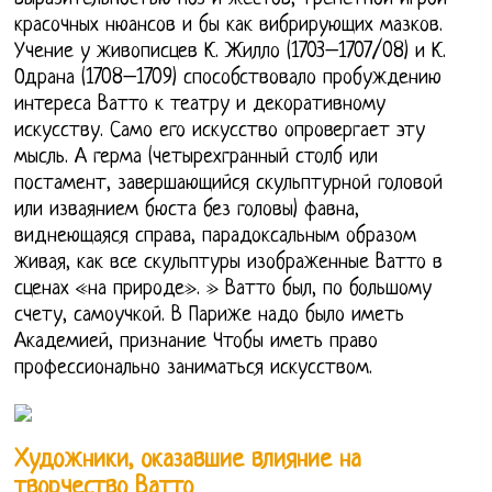
красочных нюансов и бы как вибрирующих мазков.
Учение у живописцев К. Жилло (1703–1707/08) и К.
Одрана (1708–1709) способствовало пробуждению
интереса Ватто к театру и декоративному
искусству. Само его искусство опровергает эту
мысль. А герма (четырехгранный столб или
постамент, завершающийся скульптурной головой
или изваянием бюста без головы) фавна,
виднеющаяся справа, парадоксальным образом
живая, как все скульптуры изображенные Ватто в
сценах «на природе». » Ватто был, по большому
счету, самоучкой. В Париже надо было иметь
Академией, признание Чтобы иметь право
профессионально заниматься искусством.
Художники, оказавшие влияние на
творчество Ватто