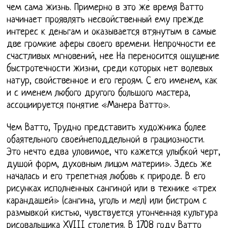
чем сама жизнь. Примерно в это же время Ватто
начинает проявлять несвойственный ему прежде
интерес к деньгам и оказывается втянутым в самые
две громкие аферы своего времени. Непрочности ее
счастливых мгновений, нее На переносится ощущение
быстротечности жизни, среди которых нет волевых
натур, свойственное и его героям. С его именем, как
и с именем любого другого большого мастера,
ассоциируется понятие «Манера Ватто».
Чем Ватто, Трудно представить художника более
обаятельного своейнеподдельной в грациозности.
Это нечто едва уловимое, что кажется улыбкой черт,
душой форм, духовным лицом материи». Здесь же
началась и его трепетная любовь к природе. В его
рисунках исполненных сангиной или в технике «трех
карандашей» (сангина, уголь и мел) или бистром с
размывкой кистью, чувствуется утонченная культура
рисовальщика XVIII столетия. В 1708 году Ватто