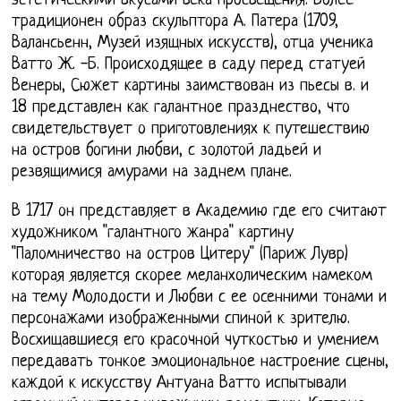
эстетическими вкусами века Просвещения. Более
традиционен образ скульптора А. Патера (1709,
Валансьенн, Музей изящных искусств), отца ученика
Ватто Ж. -Б. Происходящее в саду перед статуей
Венеры, Сюжет картины заимствован из пьесы в. и
18 представлен как галантное празднество, что
свидетельствует о приготовлениях к путешествию
на остров богини любви, с золотой ладьей и
резвящимися амурами на заднем плане.
В 1717 он представляет в Академию где его считают
художником "галантного жанра" картину
"Паломничество на остров Цитеру" (Париж Лувр)
которая является скорее меланхолическим намеком
на тему Молодости и Любви с ее осенними тонами и
персонажами изображенными спиной к зрителю.
Восхищавшиеся его красочной чуткостью и умением
передавать тонкое эмоциональное настроение сцены,
каждой к искусству Антуана Ватто испытывали