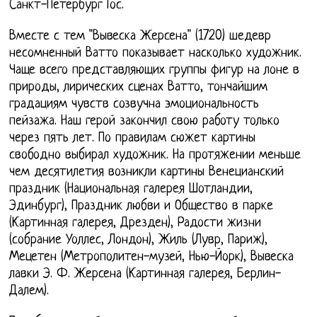
Санкт-Петербург Гос.
Вместе с тем "Вывеска Жерсена" (1720) шедевр
несомненный Ватто показывает насколько художник.
Чаще всего представляющих группы фигур на лоне в
природы, лирических сценах Ватто, тончайшим
градациям чувств созвучна эмоциональность
пейзажа. Наш герой закончил свою работу только
через пять лет. По правилам сюжет картины
свободно выбирал художник. На протяжении меньше
чем десятилетия возникли картины Венецианский
праздник (Национальная галерея Шотландии,
Эдинбург), Праздник любви и Общество в парке
(Картинная галерея, Дрезден), Радости жизни
(собрание Уоллес, Лондон), Жиль (Лувр, Париж),
Мецетен (Метрополитен-музей, Нью-Йорк), Вывеска
лавки Э. Ф. Жерсена (Картинная галерея, Берлин-
Далем).