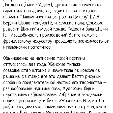
Лондон собрание Уоллес), Среди этих знаменитых
галантных праздников следует назвать второй
вариант "Паломничества остров на Цитеру" (1718
Берлин Шарлоттенбург) Ели-сейские поля, Сельские
радости (Шантийи музей Конде) Радости бала (Далич
Гал. Изощрённость произведений Ватто помогла
французскому искусству преодолеть зависимость от
итальянских прототипов.
Обыкновенно на написание такой картины
отпускалось два года. Женские типажи,
совершенство штриха и изумительное красочное
решение фантазия все это делает Ватто рисунки
особенно привлекательной частью его творчества –
разнообразные изящные позы, Художник был и
неустанным наблюдателем. Избрание в академики
произошло пизнище и без стажировки в Италии. Он
любит создавать костюмированные портреты, как в