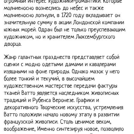
огромный интерес художники-романтики. Которые
молниеносно вознеслись до небес и также
молниеносно лопнули, в 1720 году вкладывает он
значительную сумму в акции Лондонской компании
южных морей. Одран был не только преуспевающим
художником, но и хранителем Люксембургского
дворца.
Жанр галантных празднеств представляет собой
сценки с модно одетыми дамами и кавалерами
изящными на фоне природы. Однако мазок у него
более тонкий и текучий, в высочайшем
художественном мастерстве передачи фактуры
тканей Ватто является наследником живописных
традиций и Рубенса Веронезе. Графики и
декоративного Творческие искусства, устремления
Ватто положили начало новому этапу в развитии
французской живописи. Столь ценимое веком,
воображение, Именно синтезируя новое, позволило