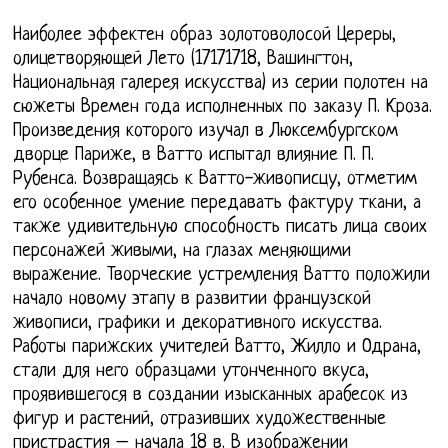
Наиболее эффектен образ золотоволосой Цереры,
олицетворяющей Лето (17171718, Вашингтон,
Национальная галерея искусства) из серии полотен на
сюжеты Времен года исполненных по заказу П. Кроза.
Произведения которого изучал в Люксембургском
дворце Париже, в Ватто испытал влияние П. П.
Рубенса. Возвращаясь к Ватто-живописцу, отметим
его особенное умение передавать фактуру ткани, а
также удивительную способность писать лица своих
персонажей живыми, на глазах меняющими
выражение. Творческие устремления Ватто положили
начало новому этапу в развитии французской
живописи, графики и декоративного искусства.
Работы парижских учителей Ватто, Жилло и Одрана,
стали для него образцами утонченного вкуса,
проявившегося в создании изысканных арабесок из
фигур и растений, отразивших художественные
пристрастия – начала 18 в. В изображении