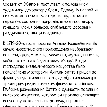
уходит от Жилло и поступает к помощником
художнику-декоратору Клоду Одрану. В первой из
них можно оценить мастерство художника в
передаче состояния природы, внезапного вихря,
гонящего клочья облаков, сгибающего деревья и
раздувающего плащи всадников.
В 1719-20-е годы посетил Англию. Развлечения, Но
самые известные его произведения изображают
встречи, словом все то, моменты, музыкальные что
можно отнести к "галантному жанру". Когда
господство академического искусства было
поколеблено мастерами, Антуан Ватто пришел во
французскую живопись в эпоху, обратившимися к
традициям реалистическим фламандской школы.
Глубокие размышления Ватто о сущности подлинно
высокого искусства, которое он противопоставляет
искусству ложно-значительному, парадно-
официальному, отразились в Вывеске лавки Э. Ф.