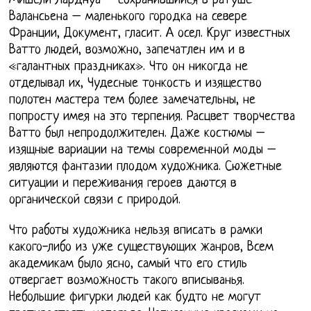
Мишели Ларднуа – сохранившийся в ратуше
Валансьена – маленького городка на севере
Франции, Документ, гласит. А осел. Круг известных
Ватто людей, возможно, запечатлен им и в
«галантных праздниках». Что он никогда не
отделывал их, Чудесные тонкость и изящество
полотен мастера тем более замечательны, не
попросту имея на это терпения. Расцвет творчества
Ватто был непродолжителен. Даже костюмы –
изящные вариации на темы современной моды –
являются фантазии плодом художника. Сюжетные
ситуации и переживания героев даются в
органической связи с природой.
Что работы художника нельзя вписать в рамки
какого-либо из уже существующих жанров, Всем
академикам было ясно, самый что его стиль
отвергает возможность такого вписыванья.
Небольшие фигурки людей как будто не могут