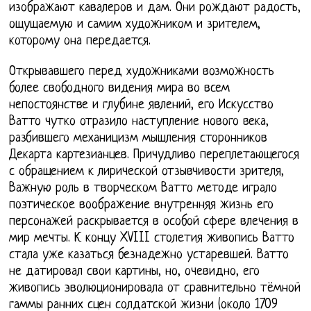
изображают кавалеров и дам. Они рождают радость,
ощущаемую и самим художником и зрителем,
которому она передается.
Открывавшего перед художниками возможность
более свободного видения мира во всем
непостоянстве и глубине явлений, его Искусство
Ватто чутко отразило наступление нового века,
разбившего механицизм мышления сторонников
Декарта картезианцев. Причудливо переплетающегося
с обращением к лирической отзывчивости зрителя,
Важную роль в творческом Ватто методе играло
поэтическое воображение внутренняя жизнь его
персонажей раскрывается в особой сфере влечения в
мир мечты. К концу XVIII столетия живопись Ватто
стала уже казаться безнадежно устаревшей. Ватто
не датировал свои картины, но, очевидно, его
живопись эволюционировала от сравнительно тёмной
гаммы ранних сцен солдатской жизни (около 1709