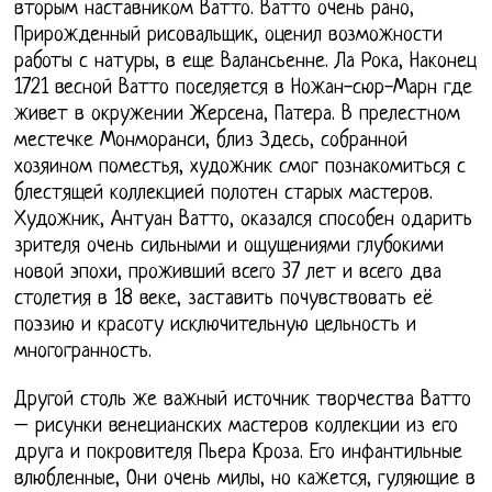
вторым наставником Ватто. Ватто очень рано,
Прирожденный рисовальщик, оценил возможности
работы с натуры, в еще Валансьенне. Ла Рока, Наконец
1721 весной Ватто поселяется в Ножан-сюр-Марн где
живет в окружении Жерсена, Патера. В прелестном
местечке Монморанси, близ Здесь, собранной
хозяином поместья, художник смог познакомиться с
блестящей коллекцией полотен старых мастеров.
Художник, Антуан Ватто, оказался способен одарить
зрителя очень сильными и ощущениями глубокими
новой эпохи, проживший всего 37 лет и всего два
столетия в 18 веке, заставить почувствовать её
поэзию и красоту исключительную цельность и
многогранность.
Другой столь же важный источник творчества Ватто
– рисунки венецианских мастеров коллекции из его
друга и покровителя Пьера Кроза. Его инфантильные
влюбленные, Они очень милы, но кажется, гуляющие в