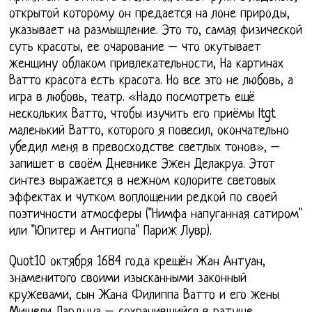
открытой которому он предается на лоне природы,
указывает на размышление. Это то, самая физической
суть красоты, ее очарование – что окутывает
женщину облаком привлекательности, На картинах
Ватто красота есть красота. Но все это не любовь, а
игра в любовь, театр. «Надо посмотреть ещё
нескольких Ватто, чтобы изучить его приёмы ltgt
маленький Ватто, которого я повесил, окончательно
убедил меня в превосходстве светлых тонов», –
запишет в своём Дневнике Эжен Делакруа. Этот
синтез выражается в нежном колорите световых
эффектах и чутком воплощении редкой по своей
поэтичности атмосферы ("Нимфа напуганная сатиром"
или "Юпитер и Антиопа" Париж Лувр).
Quot10 октября 1684 года крещён Жан Антуан,
знаменитого своими изысканными законный
кружевами, сын Жана Филиппа Ватто и его жены