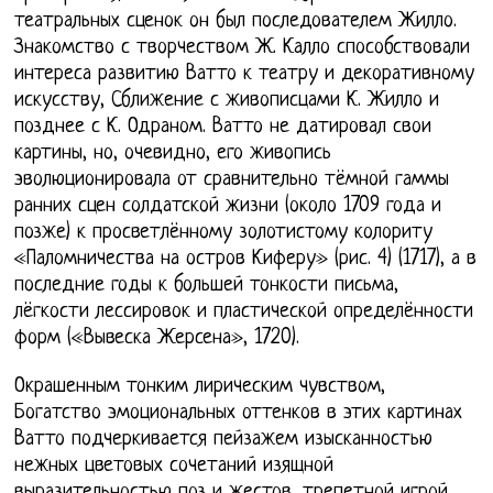
театральных сценок он был последователем Жилло.
Знакомство с творчеством Ж. Калло способствовали
интереса развитию Ватто к театру и декоративному
искусству, Сближение с живописцами К. Жилло и
позднее с К. Одраном. Ватто не датировал свои
картины, но, очевидно, его живопись
эволюционировала от сравнительно тёмной гаммы
ранних сцен солдатской жизни (около 1709 года и
позже) к просветлённому золотистому колориту
«Паломничества на остров Киферу» (рис. 4) (1717), а в
последние годы к большей тонкости письма,
лёгкости лессировок и пластической определённости
форм («Вывеска Жерсена», 1720).
Окрашенным тонким лирическим чувством,
Богатство эмоциональных оттенков в этих картинах
Ватто подчеркивается пейзажем изысканностью
нежных цветовых сочетаний изящной
выразительностью поз и жестов, трепетной игрой