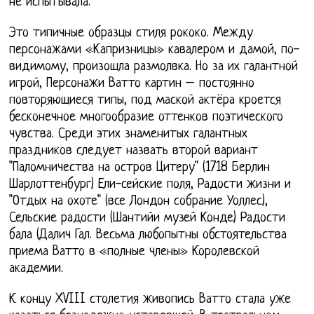
не испытывала.
Это типичные образцы стиля рококо. Между
персонажами «Капризницы» кавалером и дамой, по-
видимому, произошла размолвка. Но за их галантной
игрой, Персонажи Ватто картин – постоянно
повторяющиеся типы, под маской актёра кроется
бесконечное многообразие оттенков поэтического
чувства. Среди этих знаменитых галантных
праздников следует назвать второй вариант
"Паломничества на остров Цитеру" (1718 Берлин
Шарлоттенбург) Ели-сейские поля, Радости жизни и
"Отдых на охоте" (все Лондон собрание Уоллес),
Сельские радости (Шантийи музей Конде) Радости
бала (Далич Гал. Весьма любопытны обстоятельства
приема Ватто в «полные члены» Королевской
академии.
К концу XVIII столетия живопись Ватто стала уже