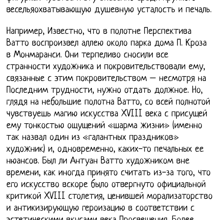
весельяохватывающую душевную усталость и печаль.
Например, Известно, что в полотне Перспектива
Ватто воспроизвел аллею около парка дома П. Кроза
в Монмаранси. Они терпеливо сносили все
странности художника и покровительствовали ему,
связанные с этим покровительством – несмотря на
Последним трудности, нужно отдать должное. Но,
глядя на небольшие полотна Ватто, со всей полнотой
чувствуешь магию искусства XVIII века с присущей
ему тонкостью ощущений «шарма жизни» (именно
так назвал один из «галантных праздников»
художник) и, одновременно, каких-то печальных ее
нюансов. Был ли Антуан Ватто художником вне
времени, как иногда принято считать из-за того, что
его искусство вскоре было отвергнуто официальной
критикой XVIII столетия, ценившей морализаторство
и антикизирующую героизацию в соответствии с