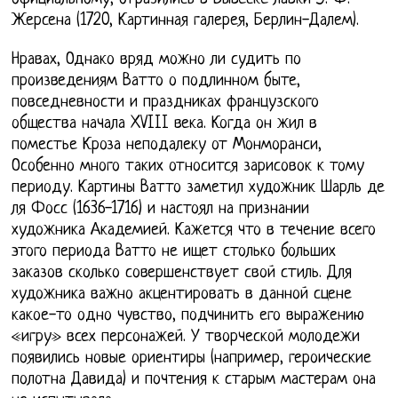
Жерсена (1720, Картинная галерея, Берлин-Далем).
Нравах, Однако вряд можно ли судить по
произведениям Ватто о подлинном быте,
повседневности и праздниках французского
общества начала XVIII века. Когда он жил в
поместье Кроза неподалеку от Монморанси,
Особенно много таких относится зарисовок к тому
периоду. Картины Ватто заметил художник Шарль де
ля Фосс (1636-1716) и настоял на признании
художника Академией. Кажется что в течение всего
этого периода Ватто не ищет столько больших
заказов сколько совершенствует свой стиль. Для
художника важно акцентировать в данной сцене
какое-то одно чувство, подчинить его выражению
«игру» всех персонажей. У творческой молодежи
появились новые ориентиры (например, героические
полотна Давида) и почтения к старым мастерам она