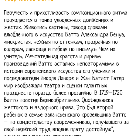
Певучесть и прихотливость композиционного ритма
проявляется в тонко уловленных движениях и
жестах. Живопись картины, говоря словами
влюбленного в искусство Ватто Александра Бенуа,
«искристая, нежная по оттенкам, прозрачная по
колерам, ласковая и гибкая по письму». Чем их
учитель, Мечтательная красота и лиризм
произведений Ватто остались неповторимыми в
истории европейского искусства его ученики и
последователи Никола Ланкре и Жан Батист Патер
мир изображали театра и сценки галантных
празднеств гораздо более прозаично. В 1719–1720
Ватто посетил Великобританию. Quotчеловека
жестокого и вздорного нрава, Это был второй
ребёнок в семье валансьенского кровельщика Ватто
– по свидетельству современников, получавшего за
свой нелёгкий труд вполне плату достойную",