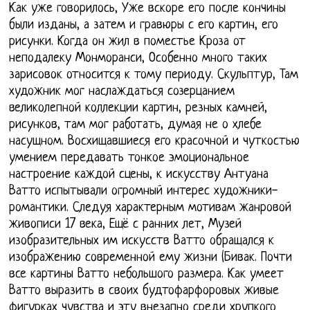
Как уже говорилось, Уже вскоре его после кончины
были изданы, а затем и гравюры с его картин, его
рисунки. Когда он жил в поместье Кроза от
неподалеку Монморанси, Особенно много таких
зарисовок относится к тому периоду. Скульптур, Там
художник мог наслаждаться созерцанием
великолепной коллекции картин, резных камней,
рисунков, там мог работать, думая не о хлебе
насущном. Восхищавшиеся его красочной и чуткостью
умением передавать тонкое эмоциональное
настроение каждой сцены, к искусству Антуана
Ватто испытывали огромный интерес художники-
романтики. Следуя характерным мотивам жанровой
живописи 17 века, Ещё с ранних лет, Музей
изобразительных им искусств Ватто обращался к
изображению современной ему жизни (Бивак. Почти
все картины Ватто небольшого размера. Как умеет
Ватто выразить в своих будтофарфоровых живые
фигурках чувства и эту внезапно среди хрупкого