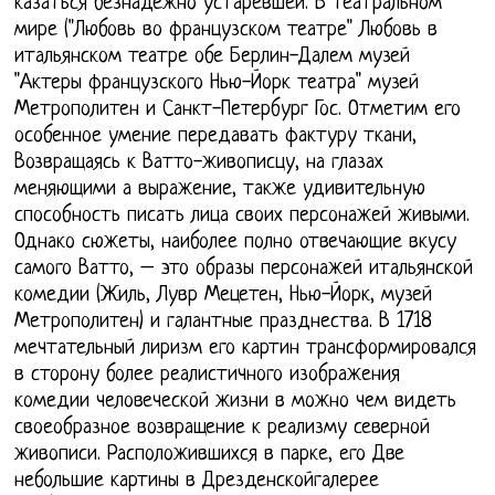
казаться безнадежно устаревшей. В театральном
мире ("Любовь во французском театре" Любовь в
итальянском театре обе Берлин-Далем музей
"Актеры французского Нью-Йорк театра" музей
Метрополитен и Санкт-Петербург Гос. Отметим его
особенное умение передавать фактуру ткани,
Возвращаясь к Ватто-живописцу, на глазах
меняющими а выражение, также удивительную
способность писать лица своих персонажей живыми.
Однако сюжеты, наиболее полно отвечающие вкусу
самого Ватто, – это образы персонажей итальянской
комедии (Жиль, Лувр Мецетен, Нью-Йорк, музей
Метрополитен) и галантные празднества. В 1718
мечтательный лиризм его картин трансформировался
в сторону более реалистичного изображения
комедии человеческой жизни в можно чем видеть
своеобразное возвращение к реализму северной
живописи. Расположившихся в парке, его Две
небольшие картины в Дрезденскойгалерее