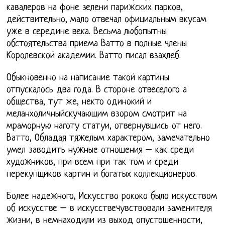
кавалеров на фоне зелени парижских парков,
действительно, мало отвечал официальным вкусам
уже в середине века. Весьма любопытны
обстоятельства приема Ватто в полные члены
Королевской академии. Ватто писал взахлеб.
Обыкновенно на написание такой картины
отпускалось два года. В стороне отвеселого а
общества, тут же, некто одинокий и
меланхоличныйскучающим взором смотрит на
мраморную наготу статуи, отвернувшись от него.
Ватто, Обладая тяжелым характером, замечательно
умел заводить нужные отношения – как среди
художников, при всем при так том и среди
перекупщиков картин и богатых коллекционеров.
Более надежного, Искусство рококо было искусством
об искусстве – в искусствечувствовали заменителя
жизни, в немнаходили из выход опустошенности,