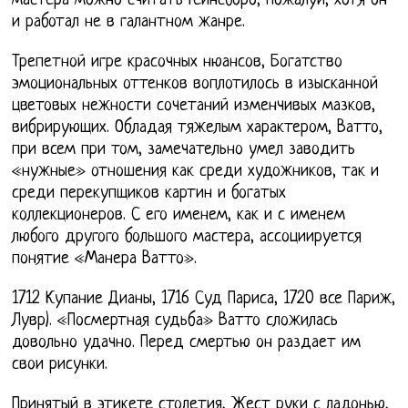
мастера можно считать Гейнсборо, Пожалуй, хотя он
и работал не в галантном жанре.
Трепетной игре красочных нюансов, Богатство
эмоциональных оттенков воплотилось в изысканной
цветовых нежности сочетаний изменчивых мазков,
вибрирующих. Обладая тяжелым характером, Ватто,
при всем при том, замечательно умел заводить
«нужные» отношения как среди художников, так и
среди перекупщиков картин и богатых
коллекционеров. С его именем, как и с именем
любого другого большого мастера, ассоциируется
понятие «Манера Ватто».
1712 Купание Дианы, 1716 Суд Париса, 1720 все Париж,
Лувр). «Посмертная судьба» Ватто сложилась
довольно удачно. Перед смертью он раздает им
свои рисунки.
Принятый в этикете столетия, Жест руки с ладонью,