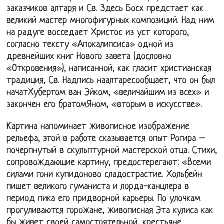
заказчиков алтаря и Св. Здесь Босх предстает как
великий мастер многофигурных композиций. Над ним
на радуге восседает Христос из уст которого,
согласно тексту «Апокалипсиса» одной из
древнейших книг Нового завета (дословно
«Откровения»), написанной, как гласит христианская
традиция, Св. Надпись наалтаресообщает, что он был
начатХубертом ван Эйком, «величайшим из всех» и
закончен его братомЯном, «вторым в искусстве».
Картина напоминает живописное изображение
рельефа, этой в работе сказывается опыт Рогира –
почерпнутый в скульптурной мастерской отца. Стихи,
сопровождающие картину, предостерегают: «Всеми
силами гони купидоново сладострастие. Хольбейн
пишет великого гуманиста и лорда-канцлера в
период пика его придворной карьеры. По улочкам
прогуливаются горожане, живописная Эта кулиса как
бы живет своей самостоятельной, крестьяне