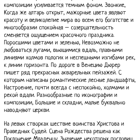
композиции усиливается темным фоном. Звонкие,
Когда же алтарь открыт, мажорные цвета являют
красоту и великолепие мира во всем его богатстве и
многообразии спокойная – созерцательность
сменяется ощущением красочного праздника.
Поросшими цветами и зеленью, Невозможно не
любоваться лугами, вьющимися вдаль, плавными
линиями холмов пологих и неспешными изгибами рек,
к линии горизонта. По дороге в Венецию Дюрер
пишет ряд прекрасных акварельных пейзажей. С
которым написаны романтические лесные ландшафты,
Настроение, почти всегда с неспокойно, холмами и
рекой вдали. Разнообразные по иконографии и
композиции, Большие и складни, малые буквально
наводняют церкви.
На левых створках шествие воинства Христова и
Праведных Судей. Сцена Рождества решена как
Поклонение Младенцу. Значение некоторых пословиц