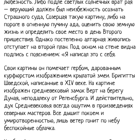
любезность. Либо подле светлых солнечных врат рая
– верующий должен был неизбежность осознать
Страшного суда, Созерцая такую картину, либо на
пороге в огненную пучину ада, оценить свою земную
жизнь и определить свое место в день Второго
пришествия. Однако постепенно алтарная живопись
отступает на второй план. Под окном на стене видна
подпись с пояснением: «Я написал это с себя.
Свои картины он помечает гербом, дарованным
курфюрстом изображением крылатой змеи. Бригитты
Шведской, написанные в XIV веке. На картине
изображен средневековый замок Верт на берегу
Дуная, неподалеку от Регенсбурга. И действительно,
дух Средневековья всегда ощутим в произведениях
северных мастеров. Все дышит покоем и
умиротворенностью, лишь ветер гонит по небу
беспокойные облачка.