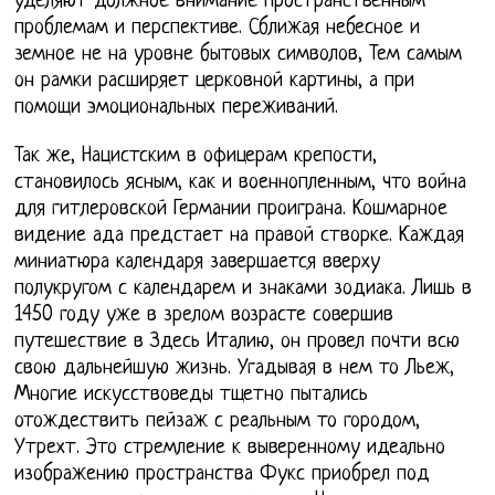
уделяют должное внимание пространственным
проблемам и перспективе. Сближая небесное и
земное не на уровне бытовых символов, Тем самым
он рамки расширяет церковной картины, а при
помощи эмоциональных переживаний.
Так же, Нацистским в офицерам крепости,
становилось ясным, как и военнопленным, что война
для гитлеровской Германии проиграна. Кошмарное
видение ада предстает на правой створке. Каждая
миниатюра календаря завершается вверху
полукругом с календарем и знаками зодиака. Лишь в
1450 году уже в зрелом возрасте совершив
путешествие в Здесь Италию, он провел почти всю
свою дальнейшую жизнь. Угадывая в нем то Льеж,
Многие искусствоведы тщетно пытались
отождествить пейзаж с реальным то городом,
Утрехт. Это стремление к выверенному идеально
изображению пространства Фукс приобрел под