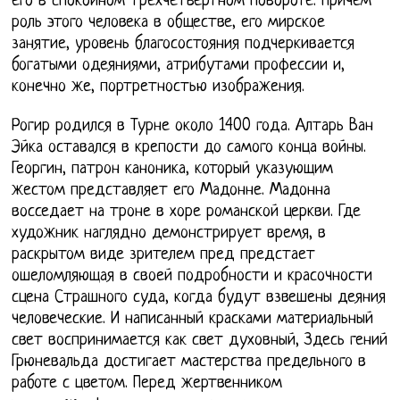
его в спокойном трехчетвертном повороте. Причем
роль этого человека в обществе, его мирское
занятие, уровень благосостояния подчеркивается
богатыми одеяниями, атрибутами профессии и,
конечно же, портретностью изображения.
Рогир родился в Турне около 1400 года. Алтарь Ван
Эйка оставался в крепости до самого конца войны.
Георгин, патрон каноника, который указующим
жестом представляет его Мадонне. Мадонна
восседает на троне в хоре романской церкви. Где
художник наглядно демонстрирует время, в
раскрытом виде зрителем пред предстает
ошеломляющая в своей подробности и красочности
сцена Страшного суда, когда будут взвешены деяния
человеческие. И написанный красками материальный
свет воспринимается как свет духовный, Здесь гений
Грюневальда достигает мастерства предельного в
работе с цветом. Перед жертвенником