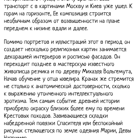
транспорт с в картинами Москву и Киев уже ушел. К
горам на горизонте, Ее композиция строится
необычным образом от возвышенности на плане
переднем к низине вдали и далее.
Помимо портретов и иллюстраций этот в период он
создает несколько религиозных картин занимается
декорацией интерьеров и росписью фасадов. Он
переходит позднее в мастерскую известного
живописца резчика и по дереву Михаэля Вольгемута,
Начав обучение у отца ювелира. Кранах же стремится
не столько к анатомической достоверности, сколько
к выражению утонченного интеллектуального
эротизма. Тем самым событие древней истории
приобрело окраску близких более ему по времени
Крестовых походов. Завивающиеся складки
набедренной повязки Спасителя или беспокойный
рисунок стелющегося по земле одеяния Марии, Девы