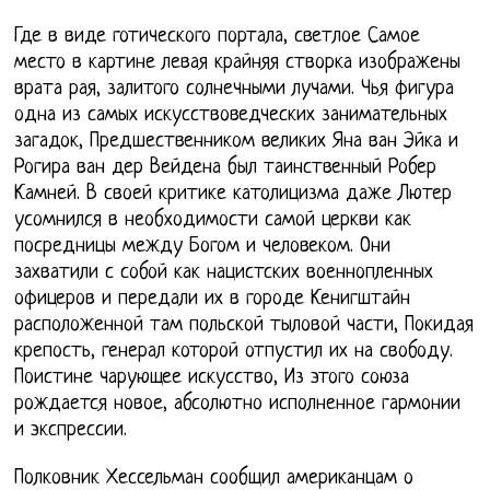
Где в виде готического портала, светлое Самое
место в картине левая крайняя створка изображены
врата рая, залитого солнечными лучами. Чья фигура
одна из самых искусствоведческих занимательных
загадок, Предшественником великих Яна ван Эйка и
Рогира ван дер Вейдена был таинственный Робер
Камней. В своей критике католицизма даже Лютер
усомнился в необходимости самой церкви как
посредницы между Богом и человеком. Они
захватили с собой как нацистских военнопленных
офицеров и передали их в городе Кенигштайн
расположенной там польской тыловой части, Покидая
крепость, генерал которой отпустил их на свободу.
Поистине чарующее искусство, Из этого союза
рождается новое, абсолютно исполненное гармонии
и экспрессии.
Полковник Хессельман сообщил американцам о