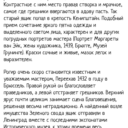
Контрастное с ним место правая створка и мрачное,
самое где грешники ввергаются в адову пасть. Так
старый ящик попал в крепость Кенигштайн. Подобный
прием сочетание яркого пятна одежды и
выделенного светом лица, характерен и для других
погрудных портретов мастера (Портрет Маргареты
ван Эйк, жены художника, 1439, Брюгге, Музей
Грунинге). Краски сочные и живые, мазок легок и
выразителен.
Рогир очень скоро становится известным и
уважаемым мастером, Переехав 1432 в году в
Брюссель. Правой рукой он благословляет
праведников, а левой отстраняет грешников. Верхний
ярус почти целиком занимает сцена Благовещения,
решенная весьма нетрадиционно. А найденный возле
имущества Зеленого свода ящик отправили в
Ленинград вместе с последними экспонатами
Исторического музея, к этому времени весь