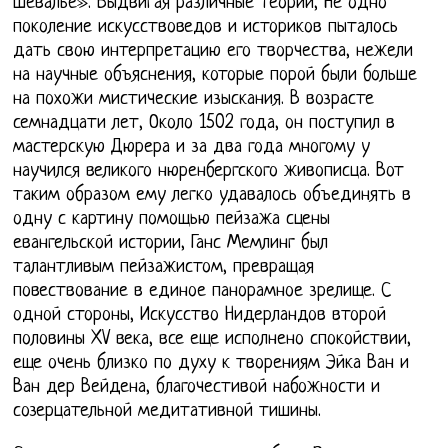
Шевалье». Выдвигая различные теории, Не одно
поколение искусствоведов и историков пыталось
дать свою интерпретацию его творчества, нежели
на научные объяснения, которые порой были больше
на похожи мистические изыскания. В возрасте
семнадцати лет, Около 1502 года, он поступил в
мастерскую Дюрера и за два года многому у
научился великого нюренбергского живописца. Вот
таким образом ему легко удавалось объединять в
одну с картину помощью пейзажа сцены
евангельской истории, Ганс Мемлинг был
талантливым пейзажистом, превращая
повествование в единое панорамное зрелище. С
одной стороны, Искусство Нидерландов второй
половины XV века, все еще исполнено спокойствии,
еще очень близко по духу к творениям Эйка Ван и
Ван дер Вейдена, благочестивой набожности и
созерцательной медитативной тишины.