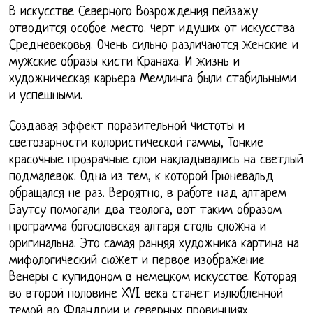
В искусстве Северного Возрождения пейзажу
отводится особое место. черт идущих от искусства
Средневековья. Очень сильно различаются женские и
мужские образы кисти Кранаха. И жизнь и
художническая карьера Мемлинга были стабильными
и успешными.
Создавая эффект поразительной чистоты и
светозарности колористической гаммы, Тонкие
красочные прозрачные слои накладывались на светлый
подмалевок. Одна из тем, к которой Грюневальд
обращался не раз. Вероятно, в работе над алтарем
Баутсу помогали два теолога, вот таким образом
программа богословская алтаря столь сложна и
оригинальна. Это самая ранняя художника картина на
мифологический сюжет и первое изображение
Венеры с купидоном в немецком искусстве. Которая
во второй половине XVI века станет излюбленной
темой во Фландрии и северных провинциях