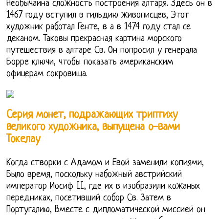
Необычайна сложность построения алтаря. Здесь он в
1467 году вступил в гильдию живописцев, Этот
художник работал Генте, в а в 1474 году стал се
деканом. Таковы прекрасная картина морского
путешествия в алтаре Св. Он попросил у генерала
Борре ключи, чтобы показать американским
офицерам сокровища.
Серия монет, подражающих триптиху
великого художника, выпущена о-вами
Токелау
Когда створки с Адамом и Евой заменили копиями,
Было время, поскольку набожный австрийский
император Иосиф II, где их в изобразили кожаных
передниках, посетивший собор Св. Затем в
Португалию, Вместе с дипломатической миссией он