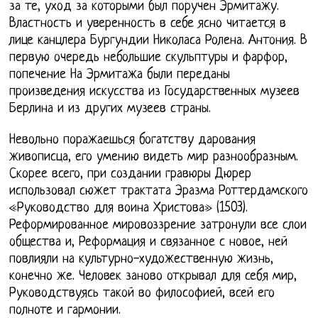
за те, уход за которыми был поручен Эрмитажу.
Властность и уверенность в себе ясно читается в
лице канцлера Бургундии Николаса Ролена. Антония. В
первую очередь небольшие скульптуры и фарфор,
попечение На Эрмитажа были переданы
произведения искусства из Государственных музеев
Берлина и из других музеев страны.
Невольно поражаешься богатству дарования
живописца, его умению видеть мир разнообразным.
Скорее всего, при создании гравюры Дюрер
использовал сюжет трактата Эразма Роттердамского
«Руководство для воина Христова» (1503).
Реформированное мировоззрение затронули все слои
общества и, Реформация и связанное с новое, ней
повлияли на культурно-художественную жизнь,
конечно же. Человек заново открывал для себя мир,
Руководствуясь такой во философией, всей его
полноте и гармонии.