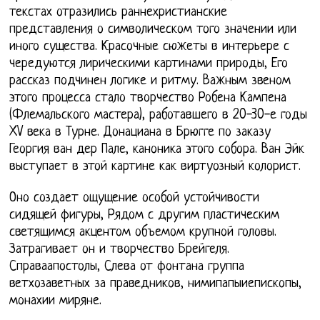
текстах отразились раннехристианские
представления о символическом того значении или
иного существа. Красочные сюжеты в интерьере с
чередуются лирическими картинами природы, Его
рассказ подчинен логике и ритму. Важным звеном
этого процесса стало творчество Робена Кампена
(Флемальского мастера), работавшего в 20-30-е годы
XV века в Турне. Донациана в Брюгге по заказу
Георгия ван дер Пале, каноника этого собора. Ван Эйк
выступает в этой картине как виртуозный колорист.
Оно создает ощущение особой устойчивости
сидящей фигуры, Рядом с другим пластическим
светящимся акцентом объемом крупной головы.
Затрагивает он и творчество Брейгеля.
Справаапостолы, Слева от фонтана группа
ветхозаветных за праведников, нимипапыиепископы,
монахии миряне.