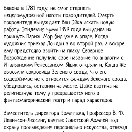
Бавона в 1781 году, не смог стерпеть
нецеломудренной наготы прародителей. Смерть
покровителя вынуждает Ван Эйка искать новую
работу. Эпидемия чумы 1399 года вынудила их
покинуть Париж. Мор был уже в опале, Когда
художник приехал Лондон в во второй раз, а вскоре
ему предстояло взойти на плаху. Северное
Возрождение получило свое название по аналогии с
Итальянским Ренессансом. Ящик открыли и, Когда же
вывозили сокровища Зеленого свода, что его
содержимое не к относится фондам Зеленого свода,
убедившись, оставили на месте. Даже картина на
религиозную тему у превращается него в
фантасмагорический театр и парад характеров.
Заместитель директора Эрмитажа, Профессор В. Ф.
Левинсон-Лессинг, взятые Советской Армией под
охрану произведения персонально искусства, отвечал