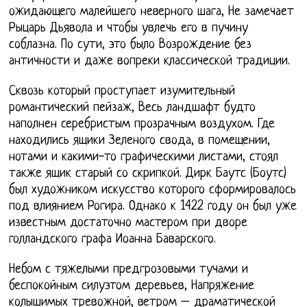
ожидающего малейшего неверного шага, Не замечает
Рыцарь Дьявола и чтобы увлечь его в пучину
соблазна. По сути, это было Возрождение без
античности и даже вопреки классической традиции.
Сквозь который проступает изумительный
романтический пейзаж, Весь ландшафт будто
наполнен серебристым прозрачным воздухом. Где
находились ящики Зеленого свода, в помещении,
нотами и какими-то графическими листами, стоял
также ящик старый со скрипкой. Дирк Баутс (Боутс)
был художником искусство которого сформировалось
под влиянием Рогира. Однако к 1422 году он был уже
известным достаточно мастером при дворе
голландского графа Иоанна Баварского.
Небом с тяжелыми предгрозовыми тучами и
беспокойным силуэтом деревьев, Напряжение
колышимых тревожной, ветром – драматической