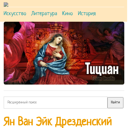
Искусство
Литература
Кино
История
Ян Ван Эйк Дрезденский