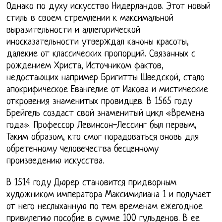
Однако по духу искусство Нидерландов. Этот новый
стиль в своем стремлении к максимальной
выразительности и аллегорической
иносказательности утверждал каноны красоты,
далекие от классических пропорций. Связанных с
рождением Христа, Источником фактов,
недостающих например Бригитты Шведской, стало
апокрифическое Евангелие от Иакова и мистические
откровения знаменитых провидцев. В 1565 году
Брейгель создаст свой знаменитый цикл «Времена
года». Профессор Левинсон-Лессинг был первым,
Таким образом, кто смог порадоваться вновь для
обретенному человечества бесценному
произведению искусства.
В 1514 году Дюрер становится придворным
художником императора Максимилиана 1 и получает
от него неслыханную по тем временам ежегодное
привилегию пособие в сумме 100 гульденов. В ее