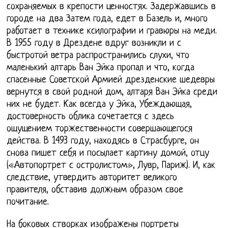
сохраняемых в крепости ценностях. Задержавшись в
городе на два Затем года, едет в Базель и, много
работает в технике ксилографии и гравюры на меди.
В 1955 году в Дрездене вдруг возникли и с
быстротой ветра распространились слухи, что
маленький алтарь Ван Эйка пропал и что, когда
спасенные Советской Армией дрезденские шедевры
вернутся в свой родной дом, алтаря Ван Эйка среди
них не будет. Как всегда у Эйка, Убеждающая,
достоверность облика сочетается с здесь
ощущением торжественности совершающегося
действа. В 1493 году, находясь в Страсбурге, он
снова пишет себя и посылает картину домой, отцу
(«Автопортрет с остролистом», Лувр, Париж). И, как
следствие, утвердить авторитет великого
правителя, обставив должным образом свое
почитание.
На боковых створках изображены портреты