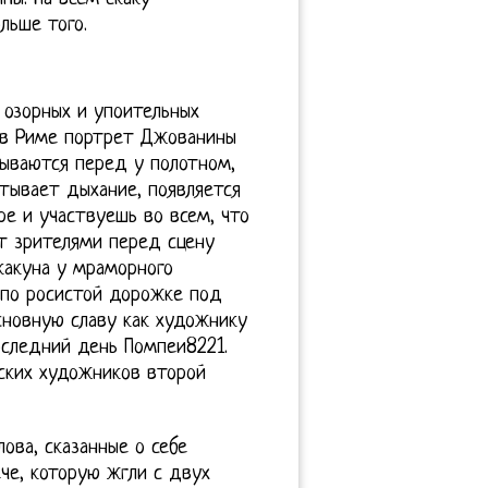
льше того.
 озорных и упоительных
 в Риме портрет Джованины
ываются перед у полотном,
атывает дыхание, появляется
е и участвуешь во всем, что
т зрителями перед сцену
какуна у мраморного
 по росистой дорожке под
сновную славу как художнику
оследний день Помпеи8221.
ских художников второй
лова, сказанные о себе
е, которую жгли с двух