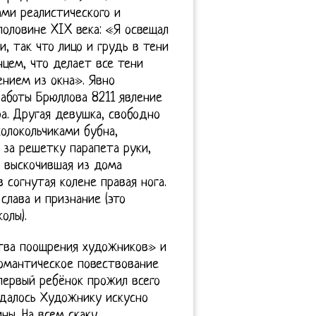
ми реалистического и
половине XIX века: «Я освещал
, так что лицо и грудь в тени
цем, что делает все тени
ением из окна». Явно
аботы Брюллова 8211 явление
а. Другая девушка, свободно
олокольчиками бубна,
 за решетку парапета руки,
 выскочившая из дома
 согнутая колене правая нога.
лава и признание (это
олы).
тва поощрения художников» и
омантическое повествование
первый ребёнок прожил всего
удалось Художнику искусно
ны. На всем скаку