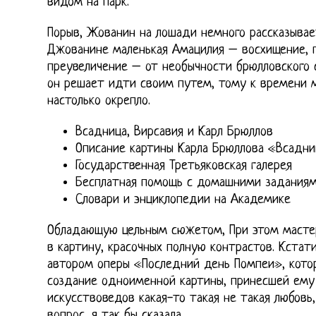
видом на парк.
Порыв, Жованин на лошади немного рассказыва
Джованине маленькая Амацилия – восхищение, п
преувеличение – от необычности брюлловского с
он решает идти своим путем, тому к времени 
настолько окрепло.
Всадница, Вирсавия и Карл Брюллов
Описание картины Карла Брюллова «Всадн
Государственная Третьяковская галерея
Бесплатная помощь с домашними задания
Словари и энциклопедии на Академике
Обладающую цельным сюжетом, При этом масте
в картину, красочных полную контрастов. Кстат
автором оперы «Последний день Помпеи», кото
создание одноименной картины, принесшей ему 
искусствоведов какая-то такая не такая любовь
вопрос, я так бы сказала.