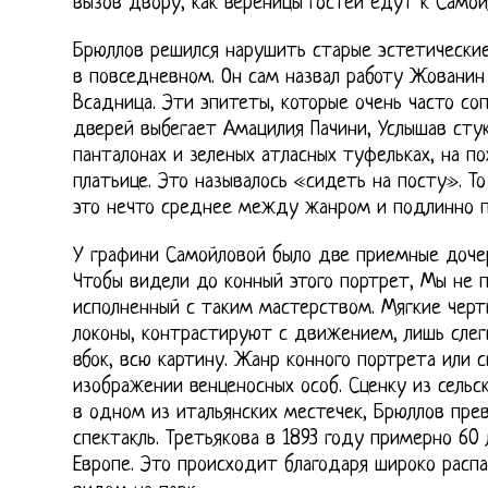
вызов двору, как вереницы гостей едут к Самойл
Брюллов решился нарушить старые эстетические
в повседневном. Он сам назвал работу Жованин 
Всадница. Эти эпитеты, которые очень часто со
дверей выбегает Амацилия Пачини, Услышав сту
панталонах и зеленых атласных туфельках, на п
платьице. Это называлось «сидеть на посту». Т
это нечто среднее между жанром и подлинно п
У графини Самойловой было две приемные доче
Чтобы видели до конный этого портрет, Мы не 
исполненный с таким мастерством. Мягкие черт
локоны, контрастируют с движением, лишь слег
вбок, всю картину. Жанр конного портрета или 
изображении венценосных особ. Сценку из сель
в одном из итальянских местечек, Брюллов пре
спектакль. Третьякова в 1893 году примерно 60
Европе. Это происходит благодаря широко расп