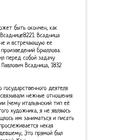
ожет быть окончен, как
0Всаднице8221. Всадница
не и встречающую ее
 произведений Брюллова.
ил перед собой задачу
 Павлович Всадница, 1832
о государственного деятеля
 связывали нежные отношения
ии (чему итальянский тип её
того художника, я не являюсь
шлось им заниматься и писать
 прослеживается некая
идевшему, Это прямой был