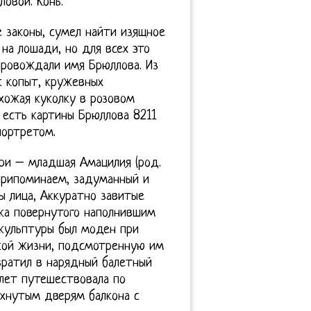
овой. Конь.
 законы, сумел найти изящное
на лошади, но для всех это
провождали имя Брюллова. Из
к копыт, кружевных
охожая куколку в розовом
о есть картины Брюллова 8211
ортретом.
ри – младшая Амацилия (род.
припоминаем, задуманный и
ы лица, Аккуратно завитые
ка повернутого наполнившим
скульптуры был моден при
ской жизни, подсмотренную им
вратил в нарядный балетный
 лет путешествовала по
ахнутым дверям балкона с