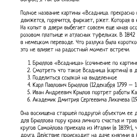
Полное название картины «Всадница. прекрасно 
движется, горячится, фыркает, ржет. Которая в
На копыт в двери выбегает совсем еще юная осо
розовом платьице и атласных туфельках. В 1842
в немецком переводе. Что разлука была коротко
это не влияет на радостный момент встречи.
Брюллов «Всадница» (сочинение по картине
Смотреть что такое Всадница (картина) в 
Поделиться ссылкой на выделенное
Карл Павлович Брюллов (12декабря 1799 – 1
Иван Андреевич Крылов портрет работы Ка
Академик Дмитрия Сергеевича Лихачева (1
Она восхищена старшей подругой объектом ее д
для Брюллова пору краха личного счастья и тра
кругов Самойлова приехала из Италии (в 1839г),
друга. Действие происходит на даче княгини в 