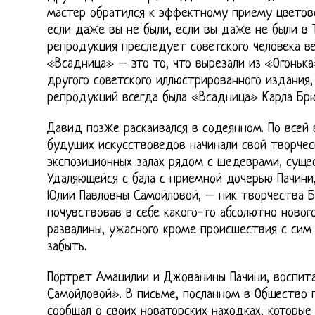
мастер обратился к эффектному приему цветово
если даже вы не были, если вы даже не были в Т
репродукция преследует советского человека в
«Всадница» – это то, что вырезали из «Огонька
другого советского иллюстрированного издания,
репродукций всегда была «Всадница» Карла Брю
Давид позже раскаивался в содеянном. По всей
будущих искусствоведов начинали свой творчес
экспозиционных залах рядом с шедеврами, суще
Удаляющейся с бала с приемной дочерью Пачини
Юлии Павловны Самойловой, – пик творчества Б
почувствовав в себе какого-то абсолютно нового
развалины, ужасного кроме происшествия с сим
забыть.
Портрет Амацилии и Джованины Пачини, воспита
Самойловой». В письме, посланном в Общество 
сообщал о своих новаторских находках, которы