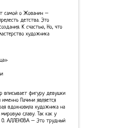
ет самой о Жованин –
релесть детства. Это
оздания. К счастью, Но, что
мастерство художника
ица»
ми
р вписывает фигуру девушки
и именно Пачини является
рая вдохновила художника на
мировую славу. Так как у
, О. АЛЛЕНОВА – Это трудный