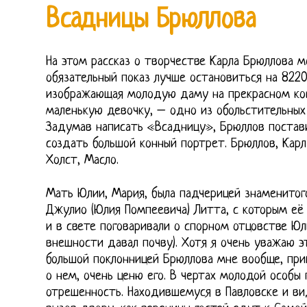
Всадницы Брюллова
На этом рассказ о творчестве Карла Брюллова м
обязательный показ лучше остановиться на 822
изображающая молодую даму на прекрасном ко
маленькую девочку, – одно из обольстительных
Задумав написать «Всадницу», Брюллов постав
создать большой конный портрет. Брюллов, Карл
Холст, Масло.
Мать Юлии, Мария, была падчерицей знаменитог
Джулио (Юлия Помпеевича) Литта, с которым её
и в свете поговаривали о спорном отцовстве Юл
внешности давал почву). Хотя я очень уважаю э
большой поклонницей Брюллова мне вообще, при
о нем, очень ценю его. В чертах молодой особы
отрешенность. Находившемуся в Павловске и в