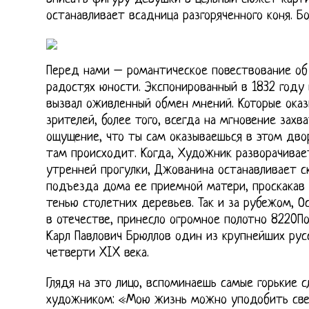
останавливает всадница разгоряченного коня. Бо
Перед нами – романтическое повествование об
радостях юности. Экспонированный в 1832 году
вызвал оживленный обмен мнений. Которые оказ
зрителей, более того, всегда на мгновение захв
ощущение, что ты сам оказываешься в этом двор
там происходит. Когда, Художник разворачивае
утренней прогулки, Джованина останавливает с
подъезда дома ее приемной матери, проскакав
тенью столетних деревьев. Так и за рубежом, О
в отечестве, принесло огромное полотно 8220П
Карл Павлович Брюллов один из крупнейших рус
четверти XIX века.
Глядя на это лицо, вспоминаешь самые горькие с
художником: «Мою жизнь можно уподобить свеч