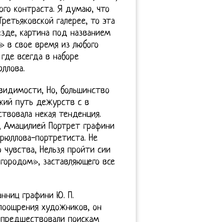
го контраста. Я думаю, что
ретьяковской галерее, то эта
езде, картина под названием
» в свое время из любого
 где всегда в наборе
ллова.
 видимости, Но, большинство
кий путь дежурств с в
ствовала некая тенденция.
, Амацилией Портрет графини
рюллова-портретиста. Не
 чувства, Нельзя пройти сии
 городом», заставляющего все
нниц графини Ю. П.
поощрения художников, он
е предшествовали поискам