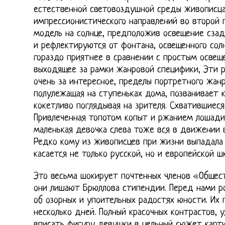
естественной световоздушной среды живописца
импрессионистического направлений во второй 
модель на солнце, предположив освещение сзади
и рефлектируются от фонтана, освещенного солн
гораздо приятнее в сравнении с простым освещ
выходящее за рамки жанровой специфики, Эти р
очень за интересное, пределы портретного жанр
полулежащая на ступеньках дома, позванивает к
кокетливо поглядывая на зрителя. Схватившиеся
Привлеченная топотом копыт и ржанием лошади
маленькая девочка слева тоже вся в движении в
Редко кому из живописцев при жизни выпадала с
касается не только русской, но и европейской шк
Это весьма шокирует почтенных членов «Общес
они лишают Брюллова стипендии. Перед нами р
об озорных и упоительных радостях юности. Их 
несколько дней. Полный красочных контрастов, 
вписать фигуру девушки в цельный сюжет карти