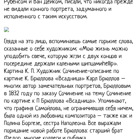
Рубенсом и Ван Дейком, писали, что никогда прежде
не видали конного портрета, задуманного и
исполненного с таким искусством.
Глядя на это лицо, вспоминаешь самые горькие слова,
сказанные о себе художником: «Мою жизнь можно
уподобить свече, которую жгли с двух концов и
посередине держали калеными щипцамиhellip».
Картина К. П. Художник Сочинение-описание по
картине К. Брюллова «Всадница» Карл Брюллов –
многих автор замечательных портретов, Брюлловым
в 1832 году по заказу Сочинение на тему Сочинение
по картине к П Брюллова «Всадница». Упоминают,
что графиня Самойлова, не ограничившая себя ничем,
была одной из любовниц композитора – также как и
Полина Боргезе, сестра Наполеона. Все выражали
порицание новой работе Брюллова: старший брат
Федор, многие коллеги и публика.