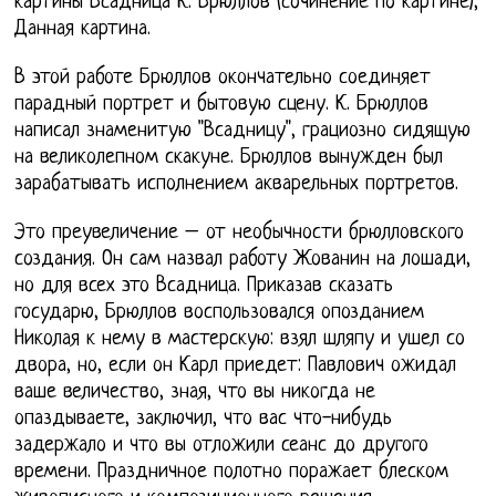
картины Всадница К. Брюллов (сочинение по картине),
Данная картина.
В этой работе Брюллов окончательно соединяет
парадный портрет и бытовую сцену. К. Брюллов
написал знаменитую "Всадницу", грациозно сидящую
на великолепном скакуне. Брюллов вынужден был
зарабатывать исполнением акварельных портретов.
Это преувеличение – от необычности брюлловского
создания. Он сам назвал работу Жованин на лошади,
но для всех это Всадница. Приказав сказать
государю, Брюллов воспользовался опозданием
Николая к нему в мастерскую: взял шляпу и ушел со
двора, но, если он Карл приедет: Павлович ожидал
ваше величество, зная, что вы никогда не
опаздываете, заключил, что вас что-нибудь
задержало и что вы отложили сеанс до другого
времени. Праздничное полотно поражает блеском