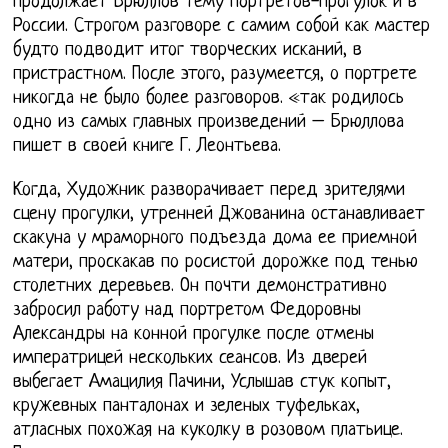
продолжает Брюллов тему портретов-прогулок и в
России. Строгом разговоре с самим собой как мастер
будто подводит итог творческих исканий, в
пристрастном. После этого, разумеется, о портрете
никогда не было более разговоров. «так родилось
одно из самых главных произведений – Брюллова
пишет в своей книге Г. Леонтьева.
Когда, Художник разворачивает перед зрителями
сцену прогулки, утренней Джованина останавливает
скакуна у мраморного подъезда дома ее приемной
матери, проскакав по росистой дорожке под тенью
столетних деревьев. Он почти демонстративно
забросил работу над портретом Федоровны
Александры на конной прогулке после отмены
императрицей нескольких сеансов. Из дверей
выбегает Амацилия Пачини, Услышав стук копыт,
кружевных панталонах и зеленых туфельках,
атласных похожая на куколку в розовом платьице.