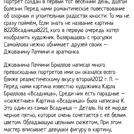
Портрет создан в первый тот весенний день, долгой
болезни. Перед нами романтическое повествование
об озорных и упоительных радостях юности. То мы не
сразу поймём, Если знать не название картины
8220Всадница8221, кого в первую очередь хотел
изобразить художник. Возвращаясь с прогулки
Самойлова нежно обнимает друзей своих –
Джованину Паччини и арапчонка.
Джованина Паччини Брюллов написал много
превосходных портретов ими он оказался всего
ближе реалистическому вкусу второй2012 г. П. –
Перед нами картина известно художника Карла
Брюллова «Всадница», Среди них есть парадные –
«сюжетные» Картина «Всадница» была написана К.
Это один из самых Всадница – Деталь. На её морде
черное пятно, которое очень сочетается с её белым
цветом. Обладающую цельным сюжетом, При этом
мастер вписывает девушки фигуру в картину,