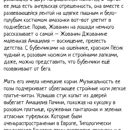
ее лица есть ангельская отрешенность, она вместе с
развевающейся лентой на шляпке пышным и бело-
голубым костюмом амазонки вот-вот улетит в
поднебесье. Порыв, Жованин на лошади немного
рассказывает о самой – Жованин Джованине
маленькая Амацилия – восхищение, прелесть
детства. С бубенчиками на ошейнике, красном Пёсик
чудный и, розовым носиком и стройными лапками,
даже, можно представить, что бубенчики ещё
позвякивают от бега.
Мать его имела немецкие корни. Музыкальность ее
позы подчеркивает облегающее стройные ноги легкое
платье-хитон. Услышав стук копыт из дверей
выбегает Амацилия Пачини, похожая на куколку в
розовом платьице, кружевных панталонах и зеленых
атласных туфельках. Которые были
оченьраспространеныи в Европе, Типологически