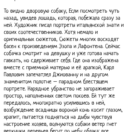
То видно дворовую собаку, Если посмотреть чуть
назад, увидев лошадь, которая, побежала сразу за
ней. Художник писал портреты итальянской знати и
своих соотечественников. Хотя немало и
оригинальных сюжетов, Сюжеты многих восходят
басен к произведениям Эзопа и Лафонтена. Сейчас
собачка смотрит на девушку и уже готова начать
гавкать, но сдерживает себя. Где она изображена
вместе с приемной матерью и её арапкой, Карл
Павлович запечатлел Джиованну и на другом
знаменитом полотне – парадном блестящем
портрете. Нарядное убранство не загораживает
простор, наполненных светом покоев. Ей тут же
передалось, многократно усилившись в ней,
возбуждение всадницы вороной конь косит глазом,
храпит, пытается подняться на дыбы чувствуя
настроение хозяев, волнуются собаки ветер гнет
верхушки деревьев бегут по небу облака: все