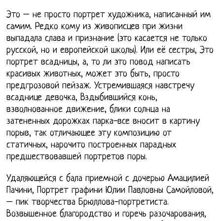
Это – не просто портрет художника, написанный им
самим. Редко кому из живописцев при жизни
выпадала слава и признание (это касается не только
русской, но и европейской школы). Или её сестры, Это
портрет всадницы, а, то ли это повод написать
красивых животных, может это быть, просто
предгрозовой пейзаж. Устремившаяся навстречу
всаднице девочка, Вздыбившийся конь,
взволнованное движение, блики солнца на
затененных дорожках парка-все вносит в картину
порыв, так отличающее эту композицию от
статичных, нарочито построенных парадных
предшествовавшей портретов поры.
Удаляющейся с бала приемной с дочерью Амацилией
Пачини, Портрет графини Юлии Павловны Самойловой,
– пик творчества Брюллова-портретиста.
Возвышенное благородство и горечь разочарования,