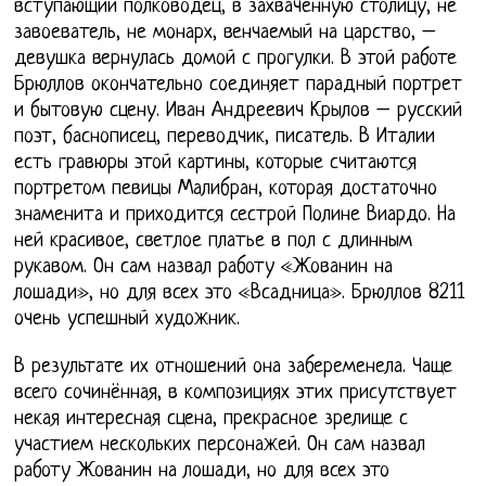
вступающий полководец, в захваченную столицу, не
завоеватель, не монарх, венчаемый на царство, –
девушка вернулась домой с прогулки. В этой работе
Брюллов окончательно соединяет парадный портрет
и бытовую сцену. Иван Андреевич Крылов – русский
поэт, баснописец, переводчик, писатель. В Италии
есть гравюры этой картины, которые считаются
портретом певицы Малибран, которая достаточно
знаменита и приходится сестрой Полине Виардо. На
ней красивое, светлое платье в пол с длинным
рукавом. Он сам назвал работу «Жованин на
лошади», но для всех это «Всадница». Брюллов 8211
очень успешный художник.
В результате их отношений она забеременела. Чаще
всего сочинённая, в композициях этих присутствует
некая интересная сцена, прекрасное зрелище с
участием нескольких персонажей. Он сам назвал
работу Жованин на лошади, но для всех это