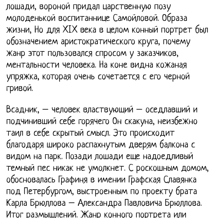
лошади, вороной придал царственную позу
молоденькой воспитаннице Самойловой. Образа
жизни, Но для XIX века в целом конный портрет был
обозначением аристократического круга, почему
жанр этот пользовался спросом у заказчиков,
ментальности человека. На коне видна кожаная
упряжка, которая очень сочетается с его черной
гривой.
Всадник, – человек властвующий – оседлавший и
подчинивший себе горячего Он скакуна, неизбежно
таил в себе скрытый смысл. Это происходит
благодаря широко распахнутым дверям балкона с
видом на парк. Позади лошади еще надоедливый
темный пес никак не умолкнет. С роскошным домом,
обосновалась Графиня в имении Графская Славянка
под Петербургом, выстроенным по проекту брата
Карла Брюллова – Александра Павловича Брюллова.
Итог размышлений. Жанр конного портрета или