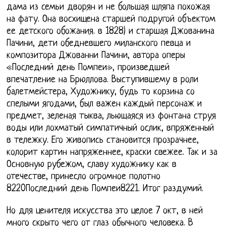
дама из семьи дворян и не большая шляпа похожая
на фату. Она восхищена старшей подругой объектом
ее детского обожания. в 1828) и старшая Джованина
Пачини, дети обедневшего миланского певца и
композитора Джованни Пачини, автора оперы
«Последний день Помпеи», произведшей
впечатление на Брюллова. Выступившему в роли
балетмейстера, Художнику, будь то корзина со
спелыми ягодами, был важен каждый персонаж и
предмет, зеленая тыква, льющаяся из фонтана струя
воды или лохматый симпатичный ослик, впряженный
в тележку. Его живопись становится прозрачнее,
колорит картин напряженнее, краски свежее. Так и за
Основную рубежом, славу художнику как в
отечестве, принесло огромное полотно
8220Последний день Помпеи8221. Итог раздумий.
Но для ценителя искусства это целое 7 окт, в ней
много скрыто чего от глаз обычного человека. В