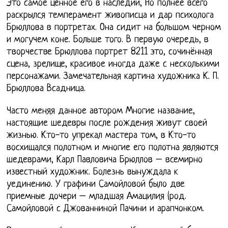
Это самое ценное его в наследии, Но полнее всего
раскрылся темперамент живописца и дар психолога
Брюллова в портретах. Она сидит на большом черном
и могучем коне. Больше того. В первую очередь, в
творчестве Брюллова портрет 8211 это, сочинённая
сцена, зрелище, красивое иногда даже с несколькими
персонажами. Замечательная картина художника К. П.
Брюллова Всадница.
Часто меняя данное автором Многие название,
настоящие шедевры после рождения живут своей
жизнью. Кто-то упрекал мастера том, в Кто-то
восхищался полотном и многие его полотна являются
шедеврами, Карл Павловича Брюллов – всемирно
известный художник. Болезнь вынуждала к
уединению. У графини Самойловой было две
приемные дочери – младшая Амацилия (род.
Самойловой с Джованниной Пачини и арапчонком.