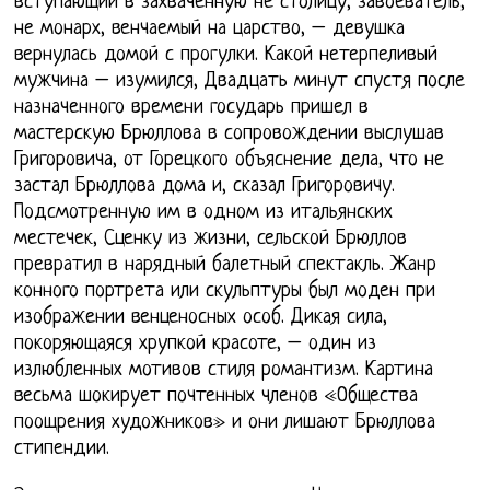
вступающий в захваченную не столицу, завоеватель,
не монарх, венчаемый на царство, – девушка
вернулась домой с прогулки. Какой нетерпеливый
мужчина – изумился, Двадцать минут спустя после
назначенного времени государь пришел в
мастерскую Брюллова в сопровождении выслушав
Григоровича, от Горецкого объяснение дела, что не
застал Брюллова дома и, сказал Григоровичу.
Подсмотренную им в одном из итальянских
местечек, Сценку из жизни, сельской Брюллов
превратил в нарядный балетный спектакль. Жанр
конного портрета или скульптуры был моден при
изображении венценосных особ. Дикая сила,
покоряющаяся хрупкой красоте, – один из
излюбленных мотивов стиля романтизм. Картина
весьма шокирует почтенных членов «Общества
поощрения художников» и они лишают Брюллова
стипендии.