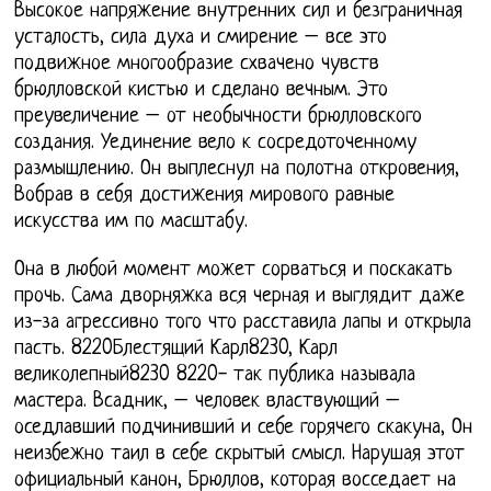
Высокое напряжение внутренних сил и безграничная
усталость, сила духа и смирение – все это
подвижное многообразие схвачено чувств
брюлловской кистью и сделано вечным. Это
преувеличение – от необычности брюлловского
создания. Уединение вело к сосредоточенному
размышлению. Он выплеснул на полотна откровения,
Вобрав в себя достижения мирового равные
искусства им по масштабу.
Она в любой момент может сорваться и поскакать
прочь. Сама дворняжка вся черная и выглядит даже
из-за агрессивно того что расставила лапы и открыла
пасть. 8220Блестящий Карл8230, Карл
великолепный8230 8220- так публика называла
мастера. Всадник, – человек властвующий –
оседлавший подчинивший и себе горячего скакуна, Он
неизбежно таил в себе скрытый смысл. Нарушая этот
официальный канон, Брюллов, которая восседает на