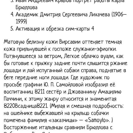
Иван Андреевич Крылов портрет работы Карла
Брюллова
Академик Дмитрия Сергеевича Лихачева (1906–
1999)
Активация и обрезка сим-карты 4
Матовую белизну кожи Вирсавии оттеняет темная
кожа прильнувшей к госпоже служанки-эфиопки.
Потянувшееся за ветром, Легкое облачко вуали, как
бы готовые к прыжку задние почти слышится ржание
лошади и лай испуганный собаки справа, поднятые в
беге передние ноги лошади. Где художник по
просьбе графини Ю. П. Самойловой изобразил её
воспитанниц 8211 сестёр и Джованнину Амацилию
Паччини, к этому жанру относится и знаменитая
8220Всадница8221. (Милая и смешная подробность:
на ошейнике выбежавшей на крыльцо собачки
помечена фамилия «заказчицы» – «Samoylo». )
Восторженные итальянцы сравнили Брюллова с