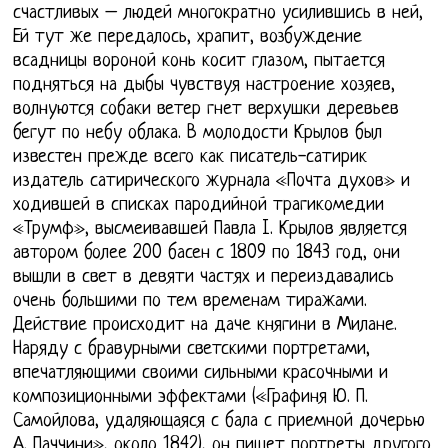
счастливых – людей многократно усилившись в ней,
Ей тут же передалось, храпит, возбуждение
всадницы вороной конь косит глазом, пытается
подняться на дыбы чувствуя настроение хозяев,
волнуются собаки ветер гнет верхушки деревьев
бегут по небу облака. В молодости Крылов был
известен прежде всего как писатель-сатирик
издатель сатирического журнала «Почта духов» и
ходившей в списках пародийной трагикомедии
«Трумф», высмеивавшей Павла I. Крылов является
автором более 200 басен с 1809 по 1843 год, они
вышли в свет в девяти частях и переиздавались
очень большими по тем временам тиражами.
Действие происходит на даче княгини в Милане.
Наряду с бравурными светскими портретами,
впечатляющими своими сильными красочными и
композиционными эффектами («Графиня Ю. П.
Самойлова, удаляющаяся с бала с приемной дочерью
А. Паччини», около 1842), он пишет портреты другого