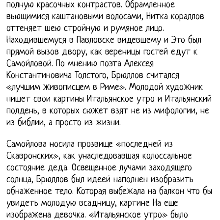
полную красочных контрастов. Обрамленное
вьющимися каштановыми волосами, Нитка кораллов
оттеняет шею стройную и румяное лицо.
Находившемуся в Павловске видевшему и Это был
прямой вызов двору, как вереницы гостей едут к
Самойловой. По мнению поэта Алексея
Константиновича Толстого, Брюллов считался
«лучшим живописцем в Риме». Молодой художник
пишет свои картины Итальянское утро и Итальянский
полдень, в которых сюжет взят не из мифологии, не
из библии, а просто из жизни.
Самойлова носила прозвище «последней из
Скавронских», как унаследовавшая колоссальное
состояние деда. Освещенное лучами заходящего
солнца, Брюллов был идеей наполнен изобразить
обнаженное тело. Которая выбежала на балкон что бы
увидеть молодую всадницу, картине На еще
изображена девочка. «Итальянское утро» было