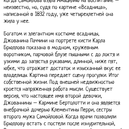
Когда Самойлова взяла Амацилию на воспитание –
неизвестно, но, судя по картине «Всадница»,
написанной в 1832 году, уже четырехлетней она
жила у нее.
Богатом и элегантном костюме всадницы,
Джованина Паччини на портрете кисти Карла
Брюллова показана в модном, кружевным
воротником, парчовой блузе пышными с до локтя и
узкими до запястья рукавами, длинной, ниже пят,
юбке, что отражает достаток и изысканный вкус ее
владелицы. Картина передает сцену прогулки. Итог
собственной жизни. Под внешней недвижностью
кроется напряженная работа мысли. Существует
версия, что настоящее имя второй девочки,
Джованнины – Кармине Бертолотти и она является
внебрачной дочерью Клементины Перри, сестры
второго мужа Самойловой. Когда врачи позволили
Брюллову встать с постели после изнурительной,