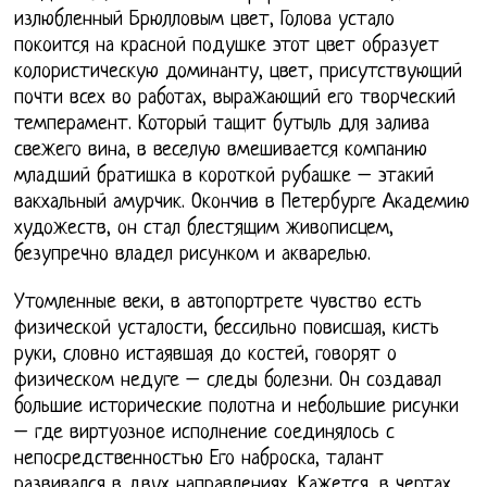
излюбленный Брюлловым цвет, Голова устало
покоится на красной подушке этот цвет образует
колористическую доминанту, цвет, присутствующий
почти всех во работах, выражающий его творческий
темперамент. Который тащит бутыль для залива
свежего вина, в веселую вмешивается компанию
младший братишка в короткой рубашке – этакий
вакхальный амурчик. Окончив в Петербурге Академию
художеств, он стал блестящим живописцем,
безупречно владел рисунком и акварелью.
Утомленные веки, в автопортрете чувство есть
физической усталости, бессильно повисшая, кисть
руки, словно истаявшая до костей, говорят о
физическом недуге – следы болезни. Он создавал
большие исторические полотна и небольшие рисунки
– где виртуозное исполнение соединялось с
непосредственностью Его наброска, талант
развивался в двух направлениях. Кажется, в чертах