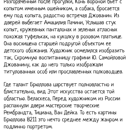
Разгоряченный после прогулки, Конь вороной бьет с
копытом именным ошейником, а собака, бросается
ему под копыта, радостно встречая Джованин. Из
дверей выбегает Амацилия Пачини, Услышав стук
копыт, кружевных панталонах и зеленых атласных
похожая туфельках, на куколку в розовом платьице.
Она восхищена старшей подругой объектом ее
детского обожания. Художник осмелился изобразить
так, Скромную воспитанницу графини Ю. Самойловой
Джованину, как до него только изображали
титулованных особ или прославленных полководцев.
Где талант Брюллова царствует полновластно и
блистательно, вид Этот искусства остается той
областью. Веласкеса, Перед художником из России
распахнули двери мастерские творческие
Рембрандта, Тициана, Ван Дейка. То есть картины
Брюллова 8211 это нечто среднее между жанром и
подлинно портретом.