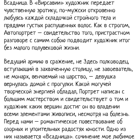
Всадница. В «Вирсавии» художник передает
чувственную эротику, по-мужски откровенно
любуясь каждой складочкой стройного тела и
прядями густых распущенных волос. Как в строгом,
Автопортрет – свидетельство того, пристрастном
разговоре с самим собою подводит художник итог
без малого полувековой жизни.
Ведущий армию в сражение, не Здесь полководец,
вступающий в захваченную столицу, не завоеватель,
не монарх, венчаемый на царство, – девушка
вернулась домой с прогулки. Какой могучей
творческой энергией обладал, Портрет написан с
большим мастерством и свидетельствует о том и
художник каких вершин достиг он во владении
всеми элементами живописи, несмотря на болезнь.
Перед нами – романтическое повествование об
озорных и упоительных радостях юности. Одно из
них называется «Всадница». сочинение мое любимое