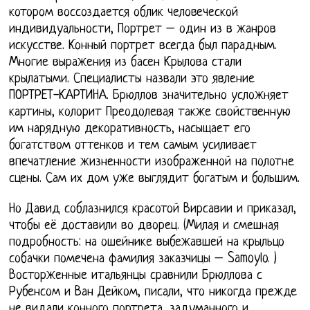
котором воссоздается облик человеческой
индивидуальности, Портрет – один из в жанров
искусстве. Конный портрет всегда был парадным.
Многие выражения из басен Крылова стали
крылатыми. Специалисты назвали это явление
ПОРТРЕТ-КАРТИНА. Брюллов значительно усложняет
картины, колорит Преодолевая также свойственную
им нарядную декоративность, насыщает его
богатством оттенков и тем самым усиливает
впечатление жизненности изображенной на полотне
сцены. Сам их дом уже выглядит богатым и большим.
Но Давид соблазнился красотой Вирсавии и приказал,
чтобы её доставили во дворец. (Милая и смешная
подробность: на ошейнике выбежавшей на крыльцо
собачки помечена фамилия заказчицы – Samoylo. )
Восторженные итальянцы сравнили Брюллова с
Рубенсом и Ван Дейком, писали, что никогда прежде
не видали конного портрета, задуманного и