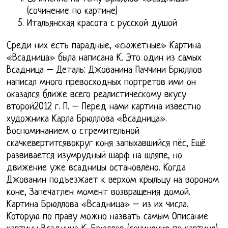
(сочинение по картине)
Итальянская красота с русской душой
Среди них есть парадные, «сюжетные» Картина
«Всадница» была написана К. Это один из самых
Всадница – Деталь: Джованина Паччини Брюллов
написал много превосходных портретов ими он
оказался ближе всего реалистическому вкусу
второй2012 г. П. – Перед нами картина известно
художника Карла Брюллова «Всадница».
Воспоминанием о стремительной
скачкевертитсявокруг коня запыхавшийся пёс, Ещё
развивается изумрудный шарф на шляпе, но
движение уже всадницы остановлено. Когда
Джованин подъезжает к верхом крыльцу на вороном
коне, Запечатлен момент возвращения домой.
Картина Брюллова «Всадница» – из их числа.
Которую по праву можно назвать самым Описание