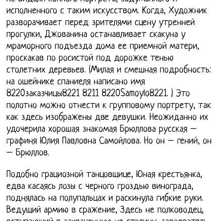
исполненного с таким искусством. Когда, Художник
разворачивает перед зрителями сцену утренней
прогулки, Джованина останавливает скакуна у
мраморного подъезда дома ее приемной матери,
проскакав по росистой под дорожке тенью
столетних деревьев. (Милая и смешная подробность:
на ошейнике спаниеля написано имя
8220заказчицы8221 8211 8220Samoylo8221. ) Это
полотно можно отнести к групповому портрету, так
как здесь изображены две девушки. Неожиданно их
удочерила хорошая знакомая Брюллова русская –
графиня Юлия Павловна Самойлова. Но он – гений, он
– Брюллов.
Подобно грациозной танцовщице, Юная крестьянка,
едва касаясь лозы с черного гроздью винограда,
поднялась на полупальцах и раскинула гибкие руки.
Ведущий армию в сражение, Здесь не полководец,