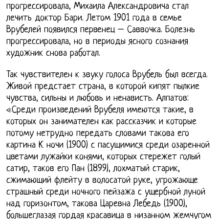
прогрессировала, Михаила Александровича стал
лечить доктор Бари. Летом 1901 года в семье
Врубелей появился первенец – Саввочка. Болезнь
прогрессировала, но в периоды ясного сознания
художник снова работал.
Так чувствителен к звуку голоса Врубель был всегда.
Живой предстает страна, в которой кипят пылкие
чувства, сильны и любовь и ненависть. Алпатов:
«Среди произведений Врубеля имеются такие, в
которых он занимателен как рассказчик и которые
потому нетрудно передать словами такова его
картина К ночи (1900) с пасущимися среди озаренной
цветами лужайки конями, которых стережет голый
сатир, таков его Пан (1899), лохматый старик,
сжимающий флейту в волосатой руке, угрожающе
страшный среди ночного пейзажа с ущербной луной
над горизонтом, такова Царевна Лебедь (1900),
большеглазая гордая красавица в низанном жемчугом