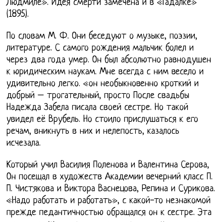
Людмиле». Идея смерти замечена и в «Гадалке»
(1895).
По словам М. Ф. Они беседуют о музыке, поэзии,
литературе. С самого рождения мальчик болел и
через два года умер. Он был абсолютно равнодушен
к юридическим наукам. Мне всегда с ним весело и
удивительно легко. «он необыкновенно кроткий и
добрый – трогательный, просто После свадьбы
Надежда Забела писала своей сестре. Но такой
увидел её Врубель. Но стоило прислушаться к его
речам, вникнуть в них и нелепость, казалось
исчезала.
Который учил Василия Поленова и Валентина Серова,
Он посещал в художеств Академии вечерний класс П.
П. Чистякова и Виктора Васнецова, Репина и Сурикова.
«Надо работать и работать», с какой-то незнакомой
прежде педантичностью обращался он к сестре. Эта