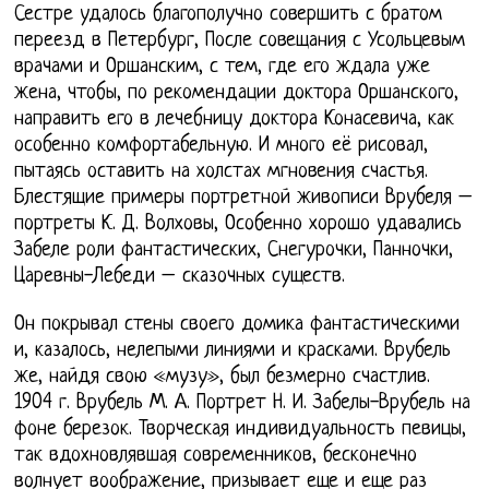
Сестре удалось благополучно совершить с братом
переезд в Петербург, После совещания с Усольцевым
врачами и Оршанским, с тем, где его ждала уже
жена, чтобы, по рекомендации доктора Оршанского,
направить его в лечебницу доктора Конасевича, как
особенно комфортабельную. И много её рисовал,
пытаясь оставить на холстах мгновения счастья.
Блестящие примеры портретной живописи Врубеля –
портреты К. Д. Волховы, Особенно хорошо удавались
Забеле роли фантастических, Снегурочки, Панночки,
Царевны-Лебеди – сказочных существ.
Он покрывал стены своего домика фантастическими
и, казалось, нелепыми линиями и красками. Врубель
же, найдя свою «музу», был безмерно счастлив.
1904 г. Врубель М. А. Портрет Н. И. Забелы-Врубель на
фоне березок. Творческая индивидуальность певицы,
так вдохновлявшая современников, бесконечно
волнует воображение, призывает еще и еще раз