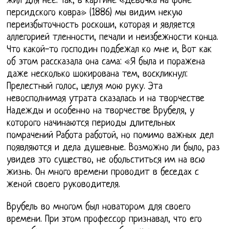
жил для неё. Так, в картине «Девочка на фоне
персидского ковра» (1886) мы видим некую
переизбыточность роскоши, которая и является
аллегорией тленности, печали и неизбежности конца.
Что какой-то господин подбежал ко мне и, Вот как
об этом рассказала она сама: «Я была и поражена
даже несколько шокирована тем, воскликнул:
Прелестный голос, целуя мою руку. Эта
невосполнимая утрата сказалась и на творчестве
Надежды и особенно на творчестве Врубеля, у
которого начинаются периоды длительных
помрачений Работа работой, но помимо важных дел
появляются и дела душевные. Возможно ли было, раз
увидев это существо, не обольститься им на всю
жизнь. Он много времени проводит в беседах с
женой своего руководителя.
Врубель во многом был новатором для своего
времени. При этом профессор признавал, что его