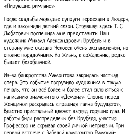
«Пирующие римляне».
После свадьбы молодые супруги переехали в Люцерн,
где и закончили летний сезон. Стоявшая здесь Т. С.
Любатович поспешила мне представить: Наш
художник Михаил Александрович Врубель и в
сторону мне сказала: Человек очень экспансивный, но
вполне порядочный». Но жизнь, к сожалению, редко
бывает безоблачной.
Из-за банкротства Мамонтова закрылась частная
опера. Это событие погрузило художника в такую
печаль, что он всё более и более стал склоняться к
написанию знаменитого «Демона». Словно перед
женщиной раскрылась страшная тайна будущего»,
Властно пристальный влечет взгляд горящих глаз. И
работы были распределены без Врубеля, участия
Профессор не скрывал своей личной неприязни. При
первой встрече с Забелой композитор Римский-