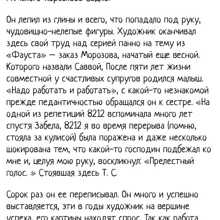
Он лепил из глины и всего, что попадало под руку,
чудовищно-нелепые фигуры. Художник оканчивал
здесь свой труд над серией панно на тему из
«Фауста» – заказ Морозова, начатый еще весной.
Которого назвали Саввой, После пяти лет жизни
совместной у счастливых супругов родился малыш.
«Надо работать и работать», с какой-то незнакомой
прежде педантичностью обращался он к сестре. «На
одной из репетиций 8212 вспоминала много лет
спустя Забела, 8212 я во время перерыва (помню,
стояла за кулисой) была поражена и даже несколько
шокирована тем, что какой-то господин подбежал ко
мне и, целуя мою руку, воскликнул: «Прелестный
голос. » Стоявшая здесь Т. С.
Сорок раз он ее переписывал. Он много и успешно
выставляется, эти в годы художник на вершине
успеха, его картины находят спрос. Так как работа