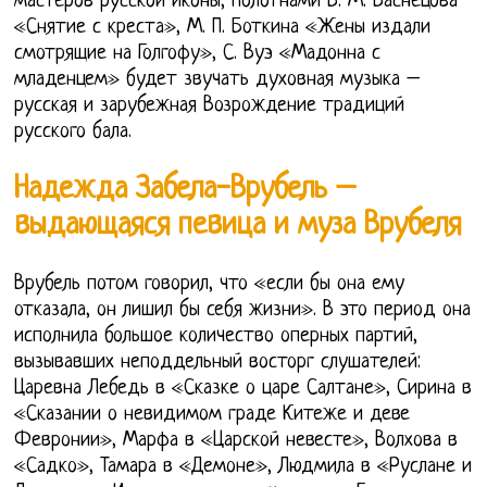
мастеров русской иконы, полотнами В. М. Васнецова
«Снятие с креста», М. П. Боткина «Жены издали
смотрящие на Голгофу», С. Вуэ «Мадонна с
младенцем» будет звучать духовная музыка –
русская и зарубежная Возрождение традиций
русского бала.
Надежда Забела-Врубель –
выдающаяся певица и муза Врубеля
Врубель потом говорил, что «если бы она ему
отказала, он лишил бы себя жизни». В это период она
исполнила большое количество оперных партий,
вызывавших неподдельный восторг слушателей:
Царевна Лебедь в «Сказке о царе Салтане», Сирина в
«Сказании о невидимом граде Китеже и деве
Февронии», Марфа в «Царской невесте», Волхова в
«Садко», Тамара в «Демоне», Людмила в «Руслане и