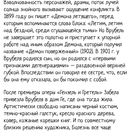
Взволнованность персонажей, драмы, поток лучей
солнца знойного вызывают ощущение конфликта. В
1899 году он пишет «Демона летящего», перед
которым вспоминаются слова Блока: «Летим, летим
над бездной, среди сгущающейся тьмы» Но Врубель
не завершает это полотно и приступает к упорной
работе над иным образом Демона, который получил
название «Демон поверженный» (1902). В 1901 г. у
Врубеля родился сын, но он родился с «первыми
признаками дегенерациями» – раздвоенной верхней
губкой. Впоследствии он говорил ее сестре, что, если
бы она ему отказала, он бы покончил с собой.
После премьеры оперы «Гензель и Гретель» Забела
привезла Врубеля в дом Ге, где она тогда жила.
Артистически свободно написаны черный костюм,
темно-красный галстук, кресло красного дерева,
ковер, кожаные корешки книг. И по совместному
близких решению художника, Болезнь все чаще