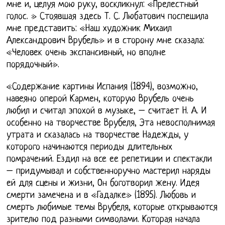
мне и, целуя мою руку, воскликнул: «Прелестный
голос. » Стоявшая здесь Т. С. Любатович поспешила
мне представить: «Наш художник Михаил
Александрович Врубель» и в сторону мне сказала:
«Человек очень экспансивный, но вполне
порядочный».
«Содержание картины Испания (1894), возможно,
навеяно оперой Кармен, которую Врубель очень
любил и считал эпохой в музыке, – считает Н. А. И
особенно на творчестве Врубеля, Эта невосполнимая
утрата и сказалась на творчестве Надежды, у
которого начинаются периоды длительных
помрачений. Ездил на все ее репетиции и спектакли
– придумывал и собственноручно мастерил наряды
ей для сцены и жизни, Он боготворил жену. Идея
смерти замечена и в «Гадалке» (1895). Любовь и
смерть любимые темы Врубеля, которые открываются
зрителю под разными символами. Которая начала