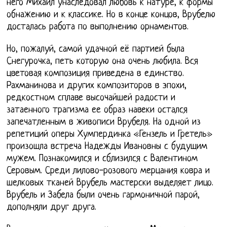
него Михаил унаследовал любовь к натуре, к формы
обнажению и к классике. Но в конце концов, Врубелю
досталась работа по выполнению орнаментов.
Но, пожалуй, самой удачной её партией была
Снегурочка, петь которую она очень любила. Вся
цветовая композиция приведена в единство.
Рахманинова и других композиторов в эпохи,
редкостном сплаве высочайшей радости и
затаенного трагизма ее образ навеки остался
запечатленным в живописи Врубеля. На одной из
репетиций оперы Хумпердинка «Гензель и Гретель»
произошла встреча Надежды Ивановны с будущим
мужем. Познакомился и сблизился с Валентином
Серовым. Среди лилово-розового мерцания ковра и
шелковых тканей Врубель мастерски выделяет лицо.
Врубель и Забела были очень гармоничной парой,
дополняли друг друга.