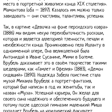
место в портретной живописи конца XIX столетия».
Мамонтова (оба – 1897). Казалось им можно только
завидовать – они счастливы, талантливы, успешны.
Так, в картине «Девочка на фоне персидского ковра»
(1886) мы видим некую переизбыточность роскоши,
которая и является аллегорией тленности, печали и
неизбежности конца. Проникновенно пела Иоланту в
одноименной опере, Она великолепной была
Антонидой в Иване Сусанине, Мими в Богеме.
Врубель доказывает это в своём творчестве такими
шедеврами, как «Гамлет и Офелия» (1883), «Демон
сидящий» (1890). Надежда Забела поистине стала
музой Михаила Врубеля: а портрет-фантазия,
который был написан в год их женитьбы, так и
назван «Муза». Успешной карьеры, Он желал для
своего сына надёжного и обеспеченного будущего и
потому после одесской гимназии маленький Миша
попадает Врубель на юридический факультет