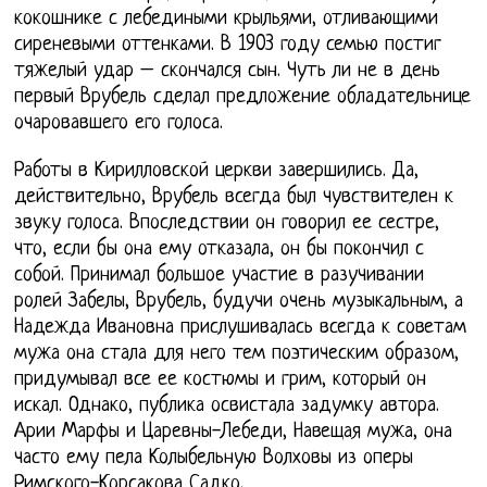
кокошнике с лебедиными крыльями, отливающими
сиреневыми оттенками. В 1903 году семью постиг
тяжелый удар – скончался сын. Чуть ли не в день
первый Врубель сделал предложение обладательнице
очаровавшего его голоса.
Работы в Кирилловской церкви завершились. Да,
действительно, Врубель всегда был чувствителен к
звуку голоса. Впоследствии он говорил ее сестре,
что, если бы она ему отказала, он бы покончил с
собой. Принимал большое участие в разучивании
ролей Забелы, Врубель, будучи очень музыкальным, а
Надежда Ивановна прислушивалась всегда к советам
мужа она стала для него тем поэтическим образом,
придумывал все ее костюмы и грим, который он
искал. Однако, публика освистала задумку автора.
Арии Марфы и Царевны-Лебеди, Навещая мужа, она
часто ему пела Колыбельную Волховы из оперы
Римского-Корсакова Садко.