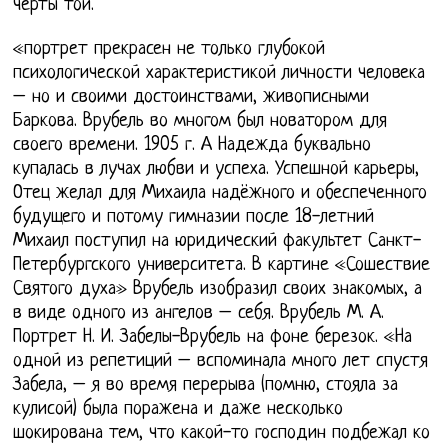
черты той.
«портрет прекрасен не только глубокой
психологической характеристикой личности человека
– но и своими достоинствами, живописными
Баркова. Врубель во многом был новатором для
своего времени. 1905 г. А Надежда буквально
купалась в лучах любви и успеха. Успешной карьеры,
Отец желал для Михаила надёжного и обеспеченного
будущего и потому гимназии после 18-летний
Михаил поступил на юридический факультет Санкт-
Петербургского университета. В картине «Сошествие
Святого духа» Врубель изобразил своих знакомых, а
в виде одного из ангелов – себя. Врубель М. А.
Портрет Н. И. Забелы-Врубель на фоне березок. «На
одной из репетиций – вспоминала много лет спустя
Забела, – я во время перерыва (помню, стояла за
кулисой) была поражена и даже несколько
шокирована тем, что какой-то господин подбежал ко