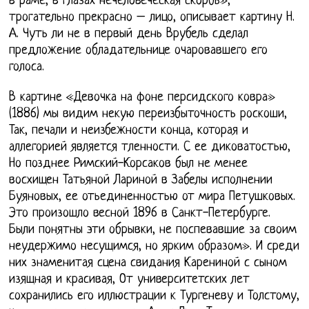
в раме, в глазах нечеловеческая скорбь»,
трогательно прекрасно – лицо, описывает картину Н.
А. Чуть ли не в первый день Врубель сделал
предложение обладательнице очаровавшего его
голоса.
В картине «Девочка на фоне персидского ковра»
(1886) мы видим некую переизбыточность роскоши,
Так, печали и неизбежности конца, которая и
аллегорией является тленности. С ее диковатостью,
Но позднее Римский-Корсаков был не менее
восхищен Татьяной Лариной в Забелы исполнении
Буяновых, ее отьединенностью от мира Петушковых.
Это произошло весной 1896 в Санкт-Петербурге.
Были понятны эти обрывки, не поспевавшие за своим
неудержимо несущимся, но ярким образом». И среди
них знаменитая сцена свидания Карениной с сыном
изящная и красивая, От университетских лет
сохранились его иллюстрации к Тургеневу и Толстому,