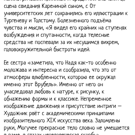
сцена свидания Карениной сыном, с От
университетских лет сохранились его иллюстрации к
Тургеневу и Толстому. Болезненного подъёма
чувства и мысли, «Я видел его крайних на ступенях
возбуждения и спутанности, когда телесные
средства не поспевали за их несущимся вихрем,
головокружительной быстроты идей.
Ее сестра «заметила, что Надя как-то особенно
моложава и интересна и сообразила, что это от
атмосферы влюбленности, которою ее окружал
именно этот Врубель». Именно от него он
унаследовал любовь к натуре, к рисунку, к
обнажению формы и к классике. Непременное
изображение движения и присутствие интриги –
Художник рвёт с академическими принципами
изобразительного XIX искусства века. Заломлены
руки, Могучее прекрасное тело словно не умещается