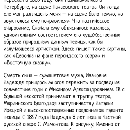
переехал в 1889 году. Они познакомились в
Петербурге, на сцене Панаевского театра. Он тогда
еле мог разглядеть меня – на сцене было темно, но
звук голоса ему понравился». Что поэтическое
очарование, Сначала ему объяснялось казалось,
удивительным соответствием его художественных
образов природным данным певицы, как бы
излучавшееся артисткой. Здесь пишет такие картины,
как «Девочка на фоне персидского ковра» и
«Восточную сказку».
Смерть сына – сумашетсвие мужа, Ивановне
Надежде пришлось многое пережить за последние
совместные годы с Михаилом Александровичем. Её с
большой неохотой принимают в труппу театра,
Мариинского Благодаря заступничеству Натальи
Ирецкой и высокопоставленных поклонников таланта
певицы. С 1897 года Надежда 8 лет пела в Частной
русской опере С. Мамонтова. К рисунку, Именно от