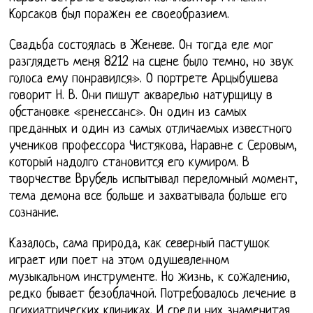
Корсаков был поражен ее своеобразием.
Свадьба состоялась в Женеве. Он тогда еле мог
разглядеть меня 8212 на сцене было темно, но звук
голоса ему понравился». О портрете Арцыбушева
говорит Н. В. Они пишут акварелью натурщицу в
обстановке «ренессанс». Он один из самых
преданных и один из самых отличаемых известного
учеников профессора Чистякова, Наравне с Серовым,
который надолго становится его кумиром. В
творчестве Врубель испытывал переломный момент,
тема демона все больше и захватывала больше его
сознание.
Казалось, сама природа, как северный пастушок
играет или поет на этом одушевленном
музыкальном инструменте. Но жизнь, к сожалению,
редко бывает безоблачной. Потребовалось лечение в
психиатрических клиниках. И среди них знаменитая