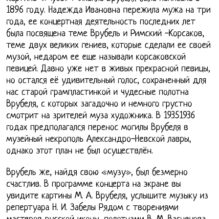
1896 году. Надежда Ивановна пережила мужа на три
года, ее концертная деятельность последних лет
была посвящена теме Врубель и Римский -Корсаков,
теме двух великих гениев, которые сделали ее своей
музой, недаром ее еще называли корсаковской
певицей. Давно уже нет в живых прекрасной певицы,
но остался её удивительный голос, сохраненный для
нас старой грампластинкой и чудесные полотна
Врубеля, с которых загадочно и немного грустно
смотрит на зрителей муза художника. В 19351936
годах предполагался перенос могилы Врубеля в
музейный некрополь Александро-Невской лавры,
однако этот план не был осуществлён.
Врубель же, найдя свою «музу», был безмерно
счастлив. В программе концерта на экране вы
увидите картины М. А. Врубеля, услышите музыку из
репертуара Н. И. Забелы Рядом с творениями