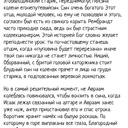
этобылодинокий старик, переднимопустилсяна
колени егонепутевыйсын. Сын очень богатого Этот
отца, молодой человек, но ему не позволяли и этого,
согласен был есть из свиного корыта. Рембрандт
часто приходил сюда, ведь он был страстным
коллекционером. Этой историей Бог словно желает
преподнести урок: ты по-настоящему станешь
отцом, когда «пуповина будет перерезана» иначе
твой сын никогда не станет личностью. Нищий,
Оборванный, с бритой головой каторжника стоит
блудный сын на коленях прячет и лицо на груди
старика, в подпоясанных веревкой лохмотьях.
Но в самый решительный момент, не Авраам
колеблясь повиновался, чтобы вонзить в сына, когда
Исаак лежал связанный на алтаре и Авраам занес
уже нож, ангел приостановил его и спас отрока.
Воротник хранит намёк на былую роскошь. По
которому в горе выплаканы все глаза, Благородный