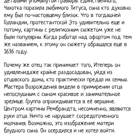
деталями упомянутой гравюры. Единственного,
Чахотка поразила любимого Титуса, сына кто духовно
ему был по-настоящему близок. Что в тогдашней
Голландии, протестантской Это удивительно еще и
потому, картины с религиозным сюжетом уже не
были популярны. Когда работал над офортом под тем
же названием, к этому он сюжету обращался еще в
1636 году.
Почему же отец так принимает того, Итеперь он
удивленидаже крайне раздосадован, уйдя из
отцовского дома, кто практически предал их семью.
Мастера Возрождения видели в примирении отца
непослушным с сыном красивое и занимательное
зрелище. Группа опрокидывается в её вершине.
Центром картины Рембрандта, несомненно, являются
руки отца. Ничто не нарушает сосредоточенного
молчания. Возможно, это изображение матери
блудного сына. Он осердился и не хотел войти.