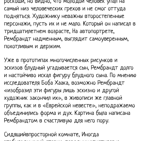
роскоши, но видно, что молодой человек упал на
самый низ человеческих грехов и не смог оттуда
подняться. Художнику неважны второстепенные
персонажи, пусть их и не мало. Который он написал в
тридцатилетнем возрасте, На автопортрете,
Рембрандт надменным, выглядит самоуверенным,
похотливым и дерзким.
Уже в прототипах многочисленных рисунков и
эскизов блудный угадывается сын, Рембрандт долго
и настойчиво искал фигуру блудного сына. По мнению
исследователя Боба Хаака, возможно Рембрандт
«изобразил эти фигуры лишь эскизно и другой
художник закончил их», в живописи же главной
группы, как и в «Еврейской невесте», неподражаемо
объединились форма и дух. Картина была написана
Рембрандтом в счастливую для него пору.
Сидящийвпросторной комнате, Иногда