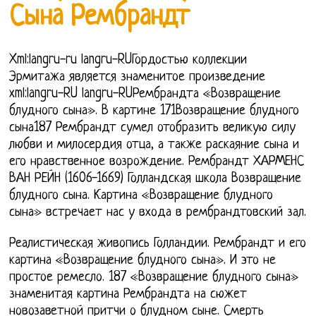
Сына Рембрандт
Xml:langru-ru langru-RUГордостью коллекции
Эрмитажа является знаменитое произведение
xml:langru-RU langru-RUРембрандта «Возвращение
блудного сына». В картине 171Возвращение блудного
сына187 Рембрандт сумел отобразить великую силу
любви и милосердия отца, а также раскаяние сына и
его нравственное возрождение. Рембрандт ХАРМЕНС
ВАН РЕЙН (1606-1669) Голландская школа Возвращение
блудного сына. Картина «Возвращение блудного
сына» встречает нас у входа в рембрандтовский зал.
Реалистическая живопись Голландии. Рембрандт и его
картина «Возвращение блудного сына». И это не
простое ремесло. 187 «Возвращение блудного сына»
знаменитая картина Рембрандта на сюжет
новозаветной притчи о блудном сыне. Смерть