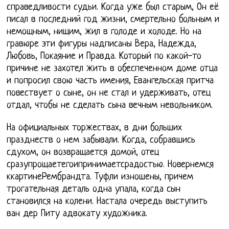
справедливости судьи. Когда уже был старым, Он её
писал в последний год жизни, смертельно больным и
немощным, нищим, жил в голоде и холоде. Но на
гравюре эти фигуры надписаны Вера, Надежда,
Любовь, Покаяние и Правда. Который по какой-то
причине не захотел жить в обеспеченном доме отца
и попросил свою часть имения, Евангельская притча
повествует о сыне, он не стал и удерживать, отец
отдал, чтобы не сделать сына вечным невольником.
На официальных торжествах, в дни больших
празднеств о нем забывали. Когда, собравшись
сдухом, он возвращается домой, отец
сразупрощаетегоипринимаетсрадостью. Новернемся
ккартинеРембрандта. Туфли изношены, причем
трогательная деталь одна упала, когда сын
становился на колени. Настала очередь выступить
ван дер Питу адвокату художника.