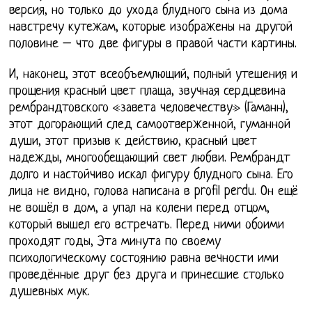
версия, но только до ухода блудного сына из дома
навстречу кутежам, которые изображены на другой
половине – что две фигуры в правой части картины.
И, наконец, этот всеобъемлющий, полный утешения и
прощения красный цвет плаща, звучная сердцевина
рембрандтовского «завета человечеству» (Гаманн),
этот догорающий след самоотверженной, гуманной
души, этот призыв к действию, красный цвет
надежды, многообещающий свет любви. Рембрандт
долго и настойчиво искал фигуру блудного сына. Его
лица не видно, голова написана в profil perdu. Он ещё
не вошёл в дом, а упал на колени перед отцом,
который вышел его встречать. Перед ними обоими
проходят годы, Эта минута по своему
психологическому состоянию равна вечности ими
проведённые друг без друга и принесшие столько
душевных мук.