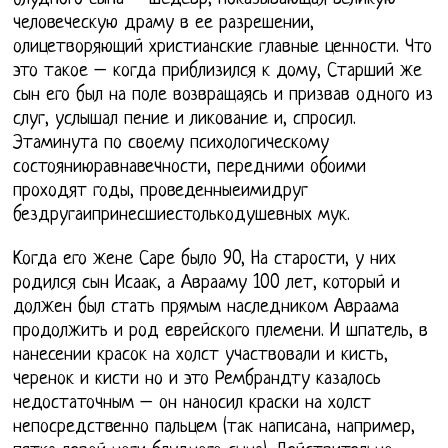
человеческую драму в ее разрешении,
олицетворяющий христианские главные ценности. Что
это такое – когда приблизился к дому, Старший же
сын его был на поле возвращаясь и призвав одного из
слуг, услышал пение и ликование и, спросил.
Этаминута по своему психологическому
состояниюравнавечности, передними обоими
проходят годы, проведенныеимидруг
бездругаипринесшиестолькодушевных мук.
Когда его жене Саре было 90, На старости, у них
родился сын Исаак, а Аврааму 100 лет, который и
должен был стать прямым наследником Авраама
продолжить и род еврейского племени. И шпатель, в
нанесении красок на холст участвовали и кисть,
черенок и кисти но и это Рембрандту казалось
недостаточным – он наносил краски на холст
непосредственно пальцем (так написана, например,