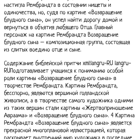
настигла Рембрандта в состоянии нищеты и
одиночества, но, судя по картине «Возвращение
блудного сына», он успел найти дорогу домой и
вернуться в объятия любящего Отца. Главный
персонаж на картине Рембрандта Возвращение
блудного сына – композиционная группа, состоящая
из слитых воедино отце и сыне.
Содержание библейской притчи xml:langru-RU langru-
RUПодготавливает учащихся к пониманию особой
роли картины «Возвращение блудного сына» в
творчестве Рембрандта. Картины Рембрандта,
бесспорно, являются вершиной голландской
живописи, а в творчестве самого художника одними
из таких вершин стали картины «Жертвоприношение
Авраама» и «Возвращение блудного сына». 4 Картина
Рембрандта «Возвращение блудного сына» является
прекрасной многоплановой иллюстрацией, которая
раскрывает внутренний мир художника в последние