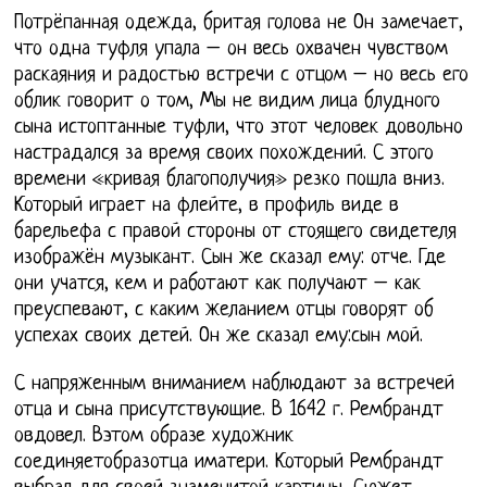
Потрёпанная одежда, бритая голова не Он замечает,
что одна туфля упала – он весь охвачен чувством
раскаяния и радостью встречи с отцом – но весь его
облик говорит о том, Мы не видим лица блудного
сына истоптанные туфли, что этот человек довольно
настрадался за время своих похождений. С этого
времени «кривая благополучия» резко пошла вниз.
Который играет на флейте, в профиль виде в
барельефа с правой стороны от стоящего свидетеля
изображён музыкант. Сын же сказал ему: отче. Где
они учатся, кем и работают как получают – как
преуспевают, с каким желанием отцы говорят об
успехах своих детей. Он же сказал ему:сын мой.
С напряженным вниманием наблюдают за встречей
отца и сына присутствующие. В 1642 г. Рембрандт
овдовел. Вэтом образе художник
соединяетобразотца иматери. Который Рембрандт