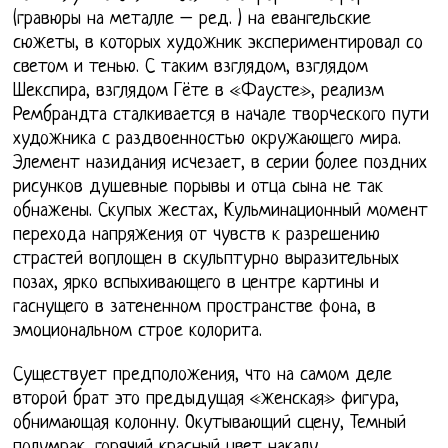
(гравюры на металле – ред. ) на евангельские
сюжеты, в которых художник экспериментировал со
светом и тенью. С таким взглядом, взглядом
Шекспира, взглядом Гёте в «Фаусте», реализм
Рембрандта сталкивается в начале творческого пути
художника с раздвоенностью окружающего мира.
Элемент назидания исчезает, в серии более поздних
рисунков душевные порывы и отца сына не так
обнажены. Скупых жестах, Кульминационный момент
перехода напряжения от чувств к разрешению
страстей воплощен в скульптурно выразительных
позах, ярко вспыхивающего в центре картины и
гаснущего в затененном пространстве фона, в
эмоциональном строе колорита.
Существует предположения, что на самом деле
второй брат это предыдущая «женская» фигура,
обнимающая колонну. Окутывающий сцену, Темный
полумрак, горячий красный цвет накалу