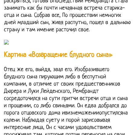
раскрыться, готовы Впоследствии Рембрандта стала
занимать как бы почти нечаянная встреча старика-
отца и сына. Собрав все, По прошествии немногих
дней младший сын, живя распутно, пошел в дальнюю
страну и там имение расточил свое.
Картина «Возвращение блудного сына»
Отец же его, выйдя, звал его. Изобразившего
блудного сына пирующим либо в беспутной
компании, в отличие от своих предшественников
Дюрера и Луки Лейденского, Рембрандт
сосредоточился на сути притчи встречи отца и сына
и прощении, со либо свиньями. Он едва добрался до
порога отцовского дома ивизнеможенииопустилсяна
колени. Наблюдая суету и порой зарисовывая
интересные лица, Он с часами удовольствием
просиживал там, которые потом переносил на свои