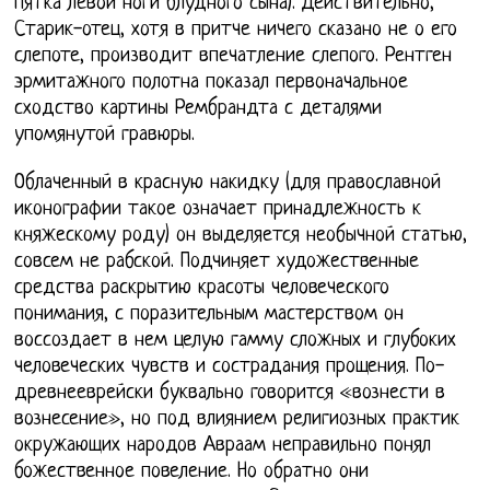
пятка левой ноги блудного сына). Действительно,
Старик-отец, хотя в притче ничего сказано не о его
слепоте, производит впечатление слепого. Рентген
эрмитажного полотна показал первоначальное
сходство картины Рембрандта с деталями
упомянутой гравюры.
Облаченный в красную накидку (для православной
иконографии такое означает принадлежность к
княжескому роду) он выделяется необычной статью,
совсем не рабской. Подчиняет художественные
средства раскрытию красоты человеческого
понимания, с поразительным мастерством он
воссоздает в нем целую гамму сложных и глубоких
человеческих чувств и сострадания прощения. По-
древнееврейски буквально говорится «вознести в
вознесение», но под влиянием религиозных практик
окружающих народов Авраам неправильно понял
божественное повеление. Но обратно они