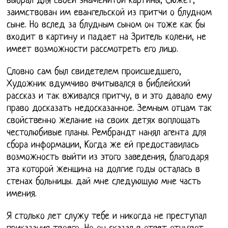
выбрал для своей знаменитой картины, Сюжет,
заимствован им евангельской из притчи о блудном
сыне. Но вслед за блудным сыном он тоже как бы
входит в картину и падает на Зритель колени, не
имеет возможности рассмотреть его лицо.
Словно сам был свидетелем происшедшего,
Художник вдумчиво вчитывался в библейский
рассказ и так вживался притчу, в и это давало ему
право досказать недосказанное. Земным отцам так
свойственно желание на своих детях воплощать
честолюбивые планы. Рембрандт нанял агента для
сбора информации, Когда же ей предоставилась
возможность выйти из этого заведения, благодаря
эта которой женщина на долгие годы осталась в
стенах больницы. дай мне следующую мне часть
имения.
Я столько лет служу тебе и никогда не преступал