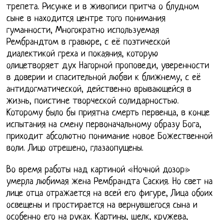
трепета. Рисунке и в живописи притча о блудном
сыне в находится центре того понимания
гуманности, Многократно используемая
Рембрандтом в гравюре, с её поэтической
диалектикой греха и покаяния, которую
олицетворяет дух Нагорной проповеди, уверенности
в доверии и спасительной любви к ближнему, с её
антидогматической, действенно врывающейся в
жизнь, поистине творческой солидарностью.
Которому было бы приятна смерть первенца, в конце
испытания на смену первоначальному образу Бога,
приходит абсолютно понимание новое Божественной
воли. Лицо отрешено, глазаопущены.
Во время работы над картиной «Ночной дозор»
умерла любимая жена Рембрандта Саския. Но свет на
лице отца отражается на всей его фигуре, Лица обоих
освещены и простирается на вернувшегося сына и
особенно его на руках. Картины, шелк, кружева,