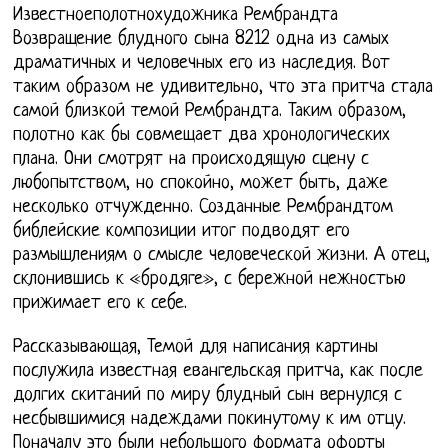
Известноеполотнохудожника Рембрандта
Возвращение блудного сына 8212 одна из самых
драматичных и человечных его из наследия. Вот
таким образом не удивительно, что эта притча стала
самой близкой темой Рембрандта. Таким образом,
полотно как бы совмещает два хронологических
плана. Они смотрят на происходящую сцену с
любопытством, но спокойно, может быть, даже
несколько отчужденно. Созданные Рембрандтом
библейские композиции итог подводят его
размышлениям о смысле человеческой жизни. А отец,
склонившись к «бродяге», с бережной нежностью
прижимает его к себе.
Рассказывающая, Темой для написания картины
послужила известная евангельская притча, как после
долгих скитаний по миру блудный сын вернулся с
несбывшимися надеждами покинутому к им отцу.
Поначалу это были небольшого формата офорты