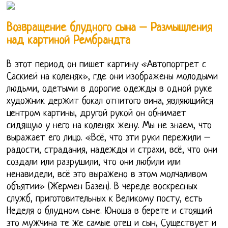
Возвращение блудного сына – Размышления
над картиной Рембрандта
В этот период он пишет картину «Автопортрет с
Саскией на коленях», где они изображены молодыми
людьми, одетыми в дорогие одежды в одной руке
художник держит бокал отпитого вина, являющийся
центром картины, другой рукой он обнимает
сидящую у него на коленях жену. Мы не знаем, что
выражает его лицо. «Всё, что эти руки пережили –
радости, страдания, надежды и страхи, всё, что они
создали или разрушили, что они любили или
ненавидели, всё это выражено в этом молчаливом
объятии» (Жермен Базен). В череде воскресных
служб, приготовительных к Великому посту, есть
Неделя о блудном сыне. Юноша в берете и стоящий
это мужчина те же самые отец и сын, Существует и