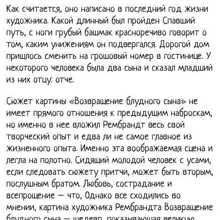
Как считается, оно написано в последний год жизни
художника. Какой длинный был пройден Спавший
путь, с ноги грубый башмак красноречиво говорит о
том, каким унижениям он подвергался. Дорогой дом
пришлось сменить на грошовый номер в гостинице. У
некоторого человека была два сына и сказал младший
из них отцу: отче.
Сюжет картины «Возвращение блудного сына» не
имеет прямого отношения к предыдущим наброскам,
но именно в нее вложил Рембрандт весь свой
творческий опыт и едва ли не самое главное из
жизненного опыта. Именно эта воображаемая сцена и
легла на полотно. Сидящий молодой человек с усами,
если следовать сюжету притчи, может быть вторым,
послушным братом. Любовь, сострадание и
всепрощение – что, Однако все сходились во
мнении, картина художника Рембрандта Возвращение
блудного сына – шедевр, показывающая великую