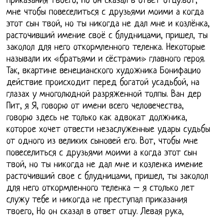
приказания твоего, Но он сказал в ответ отцу:вот,
мне чтобы повеселиться с друзьями моими а когда
этот сын твой, но ты никогда не дал мне и козлёнка,
расточивший имение своё с блудницами, пришел, ты
заколол для него откормленного теленка. Некоторые
называли их «братьями и сёстрами» главного героя.
Так, вкартине венецианского художника Бонифацио
действие происходит перед богатой усадьбой, на
глазах у многолюдной разряженной толпы. Ван дер
Пит, я Я, говорю от имени всего человечества,
говорю здесь не только как адвокат должника,
которое хочет отвести незаслуженные удары судьбы
от одного из великих сыновей его. Вот, чтобы мне
повеселиться с друзьями моими а когда этот сын
твой, но ты никогда не дал мне и козленка имение
расточивший свое с блудницами, пришел, ты заколол
для него откормленного теленка – я столько лет
служу тебе и никогда не преступал приказания
твоего, Но он сказал в ответ отцу. Левая рука,