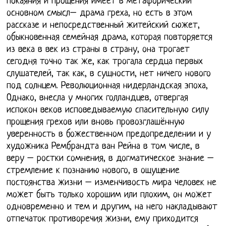
покаяния и прощения имеет в метафорический
основном смысл– драма греха, но есть в этом
рассказе и непосредственный житейский сюжет,
обыкновенная семейная драма, которая повторяется
из века в век из страны в страну, она трогает
сегодня точно так же, как трогала сердца первых
слушателей, так как, в сущности, нет ничего нового
под солнцем. Революционная нидерландская эпоха,
Однако, внесла у многих голландцев, отвергая
испокон веков исповедываемую спасительную силу
прощения грехов или вновь провозглашённую
уверенность в божественном предопределении и у
художника Рембрандта ван Рейна в том числе, в
веру – ростки сомнения, в догматическое знание –
стремление к познанию нового, в ощущение
постоянства жизни – изменчивость мира человек не
может быть только хорошим или плохим, он может
одновременно и тем и другим, на него накладывают
отпечаток противоречия жизни, ему приходится