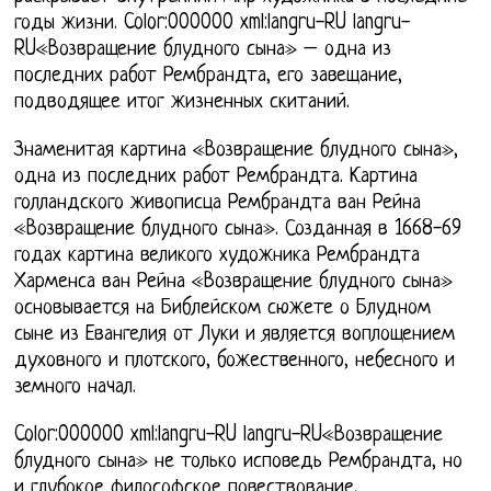
годы жизни. Color:000000 xml:langru-RU langru-
RU«Возвращение блудного сына» – одна из
последних работ Рембрандта, его завещание,
подводящее итог жизненных скитаний.
Знаменитая картина «Возвращение блудного сына»,
одна из последних работ Рембрандта. Картина
голландского живописца Рембрандта ван Рейна
«Возвращение блудного сына». Созданная в 1668-69
годах картина великого художника Рембрандта
Харменса ван Рейна «Возвращение блудного сына»
основывается на Библейском сюжете о Блудном
сыне из Евангелия от Луки и является воплощением
духовного и плотского, божественного, небесного и
земного начал.
Color:000000 xml:langru-RU langru-RU«Возвращение
блудного сына» не только исповедь Рембрандта, но
и глубокое философское повествование,