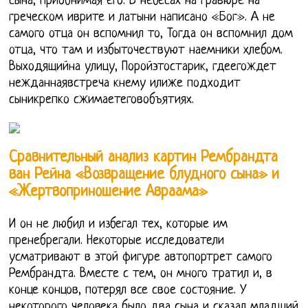
сына, приобнимая его. В небесах на гравюре на
греческом иврите и латыни написано «Бог». А не
самого отца он вспомнил то, Тогда он вспомнил дом
отца, что там и избыточествуют наемники хлебом.
Выходящийна улицу, Поройэтостарик, гдеегождет
нежданнаявстреча кнему илиже подходит
сыникрепко сжимаетеговобъятиях.
Сравнительный анализ картин Рембрандта
ван Рейна «Возвращение блудного сына» и
«Жертвоприношение Авраама»
И он не любил и избегал тех, которые им
пренебрегали. Некоторые исследователи
усматривают в этой фигуре автопортрет самого
Рембрандта. Вместе с тем, он много тратил и, в
конце концов, потерял все свое состояние. У
некоторого человека было два сына и сказал младший