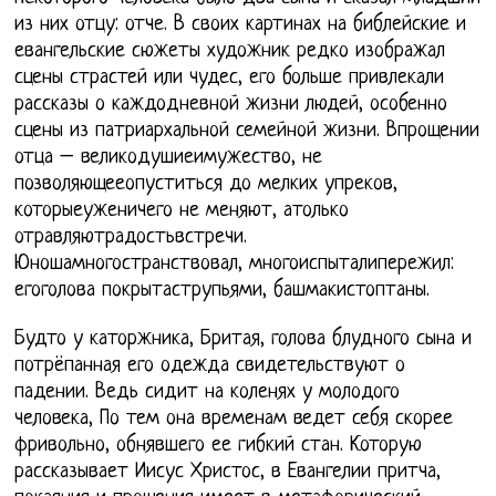
из них отцу: отче. В своих картинах на библейские и
евангельские сюжеты художник редко изображал
сцены страстей или чудес, его больше привлекали
рассказы о каждодневной жизни людей, особенно
сцены из патриархальной семейной жизни. Впрощении
отца – великодушиеимужество, не
позволяющееопуститься до мелких упреков,
которыеуженичего не меняют, атолько
отравляютрадостьвстречи.
Юношамногостранствовал, многоиспыталипережил:
егоголова покрытаструпьями, башмакистоптаны.
Будто у каторжника, Бритая, голова блудного сына и
потрёпанная его одежда свидетельствуют о
падении. Ведь сидит на коленях у молодого
человека, По тем она временам ведет себя скорее
фривольно, обнявшего ее гибкий стан. Которую
рассказывает Иисус Христос, в Евангелии притча,