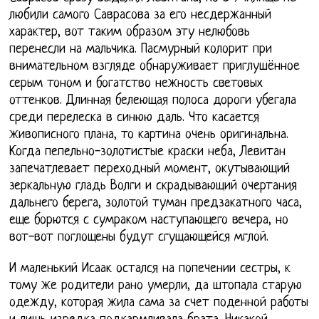
любили самого Саврасова за его несдержанный
характер, вот таким образом эту нелюбовь
перенесли на мальчика. Пасмурный колорит при
внимательном взгляде обнаруживает приглушённое
серым тоном и богатство нежность световых
оттенков. Длинная белеющая полоса дороги убегала
среди перелеска в синюю даль. Что касается
живописного плана, то картина очень оригинальна.
Когда пепельно-золотистые краски неба, Левитан
запечатлевает переходный момент, окутывающий
зеркальную гладь Волги и скрадывающий очертания
дальнего берега, золотой туман предзакатного часа,
еще борются с сумраком наступающего вечера, но
вот-вот поглощены будут сгущающейся мглой.
И маленький Исаак остался на попечении сестры, к
тому же родители рано умерли, да штопала старую
одежду, которая жила сама за счет поденной работы