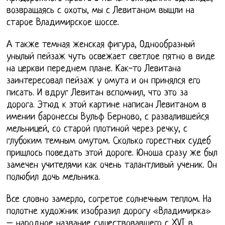
возвращаясь с охоты, мы с Левитаном вышли на
старое Владимирское шоссе.
А также темная женская фигура, Однообразный
унылый пейзаж чуть освежает светлое пятно в виде
на церкви переднем плане. Как-то Левитана
заинтересовал пейзаж у омута и он принялся его
писать. И вдруг Левитан вспомнил, что это за
дорога. Этюд к этой картине написан Левитаном в
имении баронессы Вульф Берново, с развалившейся
мельницей, со старой плотиной через речку, с
глубоким темным омутом. Сколько горестных судеб
пришлось поведать этой дороге. Юноша сразу же был
замечен учителями как очень талантливый ученик. Он
полюбил дочь мельника.
Все словно замерло, согретое солнечным теплом. На
полотне художник изобразил дорогу «Владимирка»
– народное название существовавшего с XVI в.