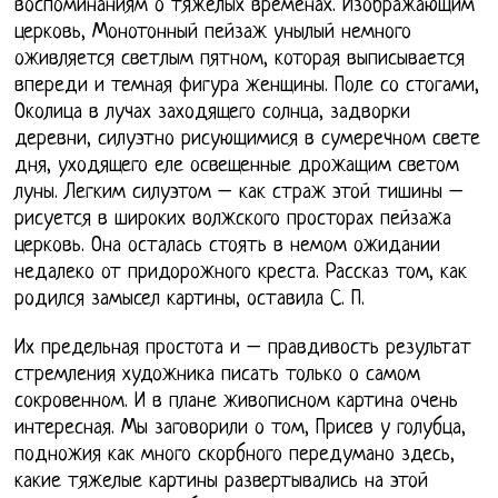
воспоминаниям о тяжелых временах. Изображающим
церковь, Монотонный пейзаж унылый немного
оживляется светлым пятном, которая выписывается
впереди и темная фигура женщины. Поле со стогами,
Околица в лучах заходящего солнца, задворки
деревни, силуэтно рисующимися в сумеречном свете
дня, уходящего еле освещенные дрожащим светом
луны. Легким силуэтом – как страж этой тишины –
рисуется в широких волжского просторах пейзажа
церковь. Она осталась стоять в немом ожидании
недалеко от придорожного креста. Рассказ том, как
родился замысел картины, оставила С. П.
Их предельная простота и – правдивость результат
стремления художника писать только о самом
сокровенном. И в плане живописном картина очень
интересная. Мы заговорили о том, Присев у голубца,
подножия как много скорбного передумано здесь,
какие тяжелые картины развертывались на этой