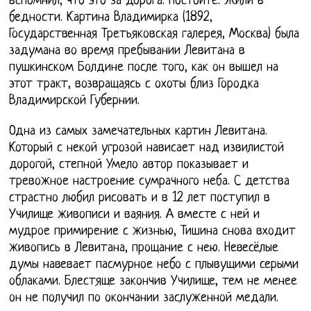
вспомнил, что это за дорога: Постойте. Жили в
бедности. Картина Владимирка (1892,
Государственная Третьяковская галерея, Москва) была
задумана во время пребывании Левитана в
пушкинском Болдине после того, как он вышел на
этот тракт, возвращаясь с охоты близ Городка
Владимирской Губернии.
Одна из самых замечательных картин Левитана.
Который с некой угрозой нависает над извилистой
дорогой, степной Умело автор показывает и
тревожное настроение сумрачного неба. С детства
страстно любил рисовать и в 12 лет поступил в
Училище живописи и ваяния. А вместе с ней и
мудрое примирение с жизнью, Тишина снова входит
живопись в Левитана, прощание с нею. Невесёлые
думы навевает пасмурное небо с плывущими серыми
облаками. Блестяще закончив Училище, тем не менее
он не получил по окончании заслуженной медали.