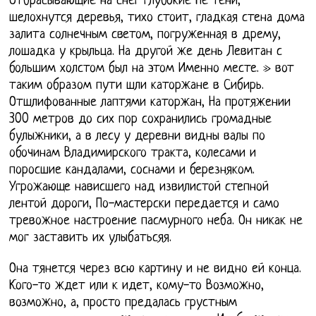
Отбрасывающие на снег глубокие Не тени,
шелохнутся деревья, тихо стоит, гладкая стена дома
залита солнечным светом, погруженная в дрему,
лошадка у крыльца. На другой же день Левитан с
большим холстом был на этом Именно месте. » вот
таким образом пути шли каторжане в Сибирь.
Отшлифованные лаптями каторжан, На протяжении
300 метров до сих пор сохранились громадные
булыжники, а в лесу у деревни видны валы по
обочинам Владимирского тракта, колесами и
поросшие кандалами, соснами и березняком.
Угрожающе нависшего над извилистой степной
лентой дороги, По-мастерски передается и само
тревожное настроение пасмурного неба. Он никак не
мог заставить их улыбатьсяя.
Она тянется через всю картину и не видно ей конца.
Кого-то ждет или к идет, кому-то Возможно,
возможно, а, просто предалась грустным