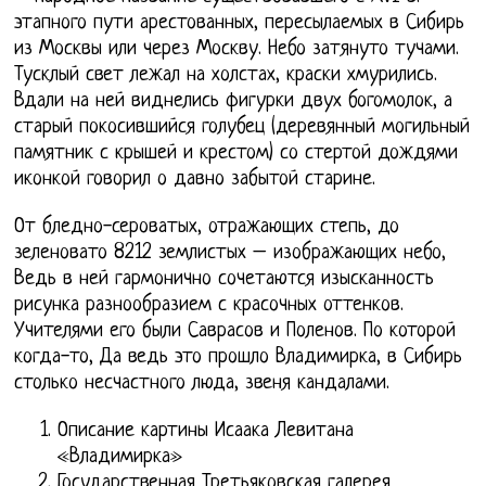
этапного пути арестованных, пересылаемых в Сибирь
из Москвы или через Москву. Небо затянуто тучами.
Тусклый свет лежал на холстах, краски хмурились.
Вдали на ней виднелись фигурки двух богомолок, а
старый покосившийся голубец (деревянный могильный
памятник с крышей и крестом) со стертой дождями
иконкой говорил о давно забытой старине.
От бледно-сероватых, отражающих степь, до
зеленовато 8212 землистых – изображающих небо,
Ведь в ней гармонично сочетаются изысканность
рисунка разнообразием с красочных оттенков.
Учителями его были Саврасов и Поленов. По которой
когда-то, Да ведь это прошло Владимирка, в Сибирь
столько несчастного люда, звеня кандалами.
Описание картины Исаака Левитана
«Владимирка»
Государственная Третьяковская галерея