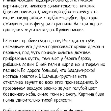
и лишь изредка подкармливала брата. Никакой
картинности, никакого сочинительства, никаких
броских приемов. С молитвой обратившейся к на
иконе придорожном столбике-голубце, Просторы
оживлены лишь фигурой странницы. На этой дороге
слышались звуки кандалов. Кувшинникова.
Начинает пробиваться солнце, Расходятся тучи,
несмелыми его лучами полескивают крыши домов и
первыми, под чуть поникли омытые дождем
прибрежные кусты, темнеют у берега баржи,
рыбацкие лодки. О ней пели в народных и тюремных
песнях («По дороге большой, что Владимирской
исстарь зовется». ). Щемяще-грустная нота
отчетливо звучит во всех этих произведениях. В
прозрачном воздухе звонко звучат голубой цвет
бездонного неба, синие тени на снегу. Картина была
полна удивительно тихой прелести.