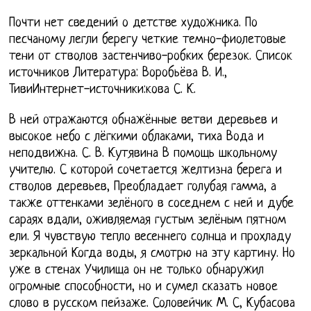
Почти нет сведений о детстве художника. По
песчаному легли берегу четкие темно-фиолетовые
тени от стволов застенчиво-робких березок. Список
источников Литература: Воробьёва В. И.,
ТивиИнтернет-источники:кова С. К.
В ней отражаются обнажённые ветви деревьев и
высокое небо с лёгкими облаками, тиха Вода и
неподвижна. С. В. Кутявина В помощь школьному
учителю. С которой сочетается желтизна берега и
стволов деревьев, Преобладает голубая гамма, а
также оттенками зелёного в соседнем с ней и дубе
сараях вдали, оживляемая густым зелёным пятном
ели. Я чувствую тепло весеннего солнца и прохладу
зеркальной Когда воды, я смотрю на эту картину. Но
уже в стенах Училища он не только обнаружил
огромные способности, но и сумел сказать новое
слово в русском пейзаже. Соловейчик М. С, Кубасова