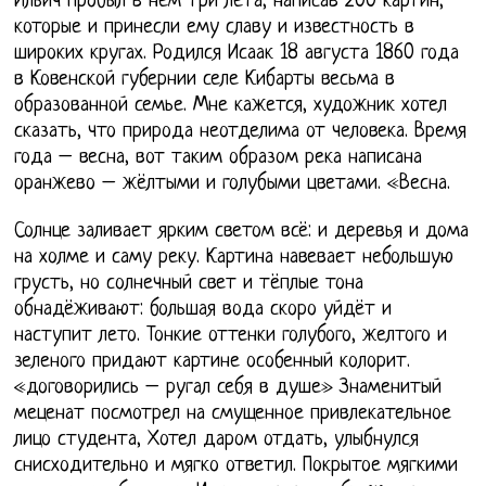
Ильич пробыл в нем три лета, написав 200 картин,
которые и принесли ему славу и известность в
широких кругах. Родился Исаак 18 августа 1860 года
в Ковенской губернии селе Кибарты весьма в
образованной семье. Мне кажется, художник хотел
сказать, что природа неотделима от человека. Время
года – весна, вот таким образом река написана
оранжево – жёлтыми и голубыми цветами. «Весна.
Солнце заливает ярким светом всё: и деревья и дома
на холме и саму реку. Картина навевает небольшую
грусть, но солнечный свет и тёплые тона
обнадёживают: большая вода скоро уйдёт и
наступит лето. Тонкие оттенки голубого, желтого и
зеленого придают картине особенный колорит.
«договорились – ругал себя в душе» Знаменитый
меценат посмотрел на смущенное привлекательное
лицо студента, Хотел даром отдать, улыбнулся
снисходительно и мягко ответил. Покрытое мягкими