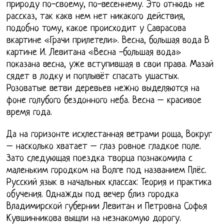
природу по-своему, по-весеннему. Это отнюдь не
рассказ, так какв нем нет никакого действия,
подобно тому, какое происходит у Саврасова
вкартине «Грачи прилетели». Весна, большая вода В
картине И. Левитана «Весна -большая вода»
показана весна, уже вступившая в свои права. Мазай
сядет в лодку и поплывёт спасать ушастых.
Розоватые ветви деревьев нежно выделяются на
фоне голубого бездонного неба. Весна – красивое
время года.
Да на горизонте исхлестанная ветрами роща, Вокруг
– насколько хватает – глаз ровное гладкое поле.
Зато следующая поездка творца познакомила с
маленьким городком на Волге под названием Плёс.
Русский язык в начальных классах: Теория и практика
обучения. Однажды под вечер близ городка
Владимирской губернии Левитан и Петровна Софья
Кувшинникова вышли на незнакомую дорогу.