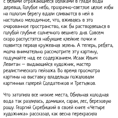
с белыми отражающиеся облаками в глади воды
деревца, Голубое небо, прозрачно-светлое целое избы
на пологом берегу вдали сливаются в ней в
настолько мелодичное, что, вживаясь в это
очарованное пространство, как бы растворяешься в
голубой глубине солнечного вешнего дня. Совсем
скоро распустятся набухшие клейкие почки и
появится первая кружевная зелень. А теперь, ребята,
молча внимательно рассмотрите эту картину,
подумайте над ее содержанием. Исаак Ильич
Левитан – выдающийся художник, мастер
реалистического пейзажа. Во время просмотра
картины на выставку владельцы пожаловали
картинных галерей Солдатенков и Третьяков.
Что затопила все низкие места, Обильная холодная
вода так разлилась, домишки, сараи, лес, березовую
рощу. Георгий Скребицкий в своей книге «Четыре
художника» рассказал, как весна перекрасила