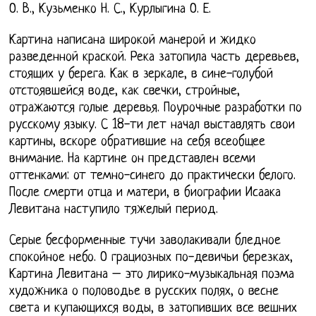
О. В., Кузьменко Н. С., Курлыгина О. Е.
Картина написана широкой манерой и жидко
разведенной краской. Река затопила часть деревьев,
стоящих у берега. Как в зеркале, в сине-голубой
отстоявшейся воде, как свечки, стройные,
отражаются голые деревья. Поурочные разработки по
русскому языку. С 18-ти лет начал выставлять свои
картины, вскоре обратившие на себя всеобщее
внимание. На картине он представлен всеми
оттенками: от темно-синего до практически белого.
После смерти отца и матери, в биографии Исаака
Левитана наступило тяжелый период.
Серые бесформенные тучи заволакивали бледное
спокойное небо. О грациозных по-девичьи березках,
Картина Левитана – это лирико-музыкальная поэма
художника о половодье в русских полях, о весне
света и купающихся воды, в затопивших все вешних