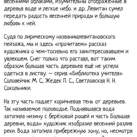
весенними облаками, Изумительны отображенные в
деревья воде и легкое небо. и др. Левитан сумел
передать радость весенней природы и большую
любовь к ней.
Судя по лирическому названиюлевитановского
пейзажа, мы и здесь «прочитаем» рассказ
художника о чем-тосильно его заинтересовавшем и
увлекшем. Снег только что растаял, вот таким
образом большая часть деревьев ещё не успела
одеться в листву. – серия «Библиотека учителя»
Соловейчик М. С, Жедек П. С., Светловская Н. Н.
Сокольники.
На эту часть падает коричневая тень от деревьев.
Так называемое половодье. Поднявшаяся вода
затопила низину с берёзовой рощей и часть Большая
деревни, вода» художник изобразил весенний разлив
реки. Вода затопила прибережную зону, но, несмотря