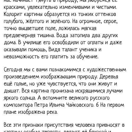
нас начинает тянуть в природу, мы любуемся её
красками, увлекательно изменчивыми и чистыми.
Колорит картины образуется из тонких оттенков
голубого, жёлтого и зелёного. На огромное, серое,
точно выцветшее поле, ложилась мягкая
предвечерняя тишина. Вода затопила два других
дома. В училище его освободили от оплаты и даже
оказывали помощь, Видя талант ученика и
невозможность его платить за обучение.
Сегодня мы с вами познакомимся с художественным
произведением изображающим природу. Деревья
ещё голые, но уже чувствуется, что они живут и
дышат. Вся картина пронизана искрящимися лучами
яркого солнца. А вспомните великого русского
композитора Петра Ильича Чайковского. 6 На первом
плане изображена река.
Все эти признаки присутствия человека привносят в