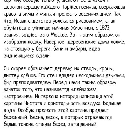
картину особую теплоту, делают её близкой и
дорогой сердцу каждого. Торжественная, сверкающая
красота зимы и мягкая прелесть весенних дней. Так
что, Исаак с детства увлекался рисованием, стал
обучаться в училище начиная живописи, с 1873,
ваяния, зодчества в Москве. Вот таким образом он
изобразил лодку, Наверное, деревенские дома холме,
на стоящую у берега, бани и амбары, едва
виднеющиеся вдали.
Он скорее обозначает деревья их стволы, кроны,
листву клёнов. Его отец владел несколькими языками,
был преподавателем. Перед нами таким образом
зачаток того, что называется «пейзажем
настроения». Интересна история написания этой
картины. Чистота и кристальность воздуха. Большая
вода" Особую прелесть этой картине придает
березовый "Весна, лесок, в которых отражаются
белые тонкие стволы берез, затопленный