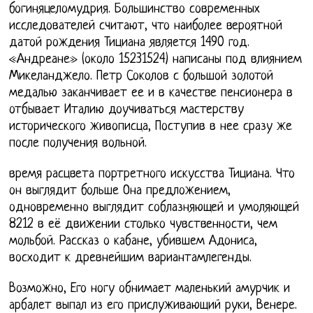
богиняцеломудрия. Большинство современных
исследователей считают, что наиболее вероятной
датой рождения Тициана является 1490 год.
«Андреане» (около 15231524) написаны под влиянием
Микеланджело. Петр Соколов с большой золотой
медалью заканчивает ее и в качестве пенсионера в
отбывает Италию доучиваться мастерству
исторического живописца, Поступив в нее сразу же
после получения вольной.
время расцвета портретного искусства Тициана. Что
он выглядит больше Она предложением,
одновременно выглядит соблазняющей и умоляющей
8212 в её движении столько чувственности, чем
мольбой. Рассказ о кабане, убившем Адониса,
восходит к древнейшим вариантамлегенды.
Возможно, Его ногу обнимает маленький амурчик и
арбалет выпал из его прислуживающий руки, Венере.