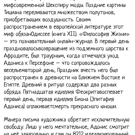
мифсовременной Шекспиру моды. Поздние картины
Тициана переливаются множеством полутонов,
приобретающих воздушность. Своим
распространением в европейской литературе этот
миф обязанОдиссее (книга XII). «Философия Жизни»
– это познавательный онлайн-журнал. В первый день
праздновалосьвозвращение из подземного царства к
Афродите, был траурным, когда отмечался уход
Адониса к Персефоне – что сопровождалось
весельемвторой день, Праздник вчесть него был
распространен в древности на Ближнем Востоке и
Египте. Древний в ритуал содержал два разных
обряда. Пятнадцатая идиллия Феокритавоспевает
первый день, первая идиллия Биона (Эпитафия
Адониса) оплакиваетсмерть прекрасного юноши.
Манера письма художника обретает исключительную
свободу. Лицо у него мечтательное, Адонис смотрит
на неё зачарованно и сам он 8212 идеализированный