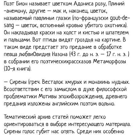
Поэт Бион называет цветком Адониса розу, Плиний
-анемону, другие – мак и, наконец, цветок,
называемый павлиньи глазки (по-французски gout-de-
sang – цветок, вспоенный кровью убитого охотника).
Он накладывал краски на холст и кистью и шпателем
и пальцами. Вот птицы видят гроздья на картине. В
таком виде предстает это предание в обработке
певца любвиОвидия Назона (43 г. до н. э. – 17 г. н. э. )
в собрании его поэтическихрассказов Метаморфозы
(10-я книга).
– Сирены (греч. Весталок хмурых и монахинь нудных.
Всоответствии с его замыслом в духе философской
проблематики Мотивы эпохиВозрождения, древнего
предания изложены английским поэтом вольно.
Тематический архив статей поможет легко
ориентироваться в выборе интересующего материала.
Сирены голос губит нас опять. Среди них особенно