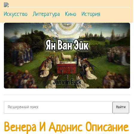
Искусство
Литература
Кино
История
Венера И Адонис Описание