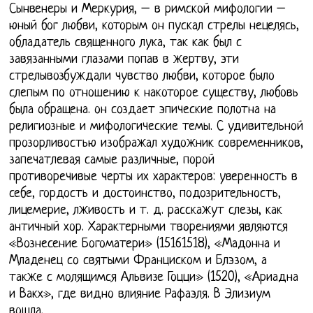
Сынвенеры и Меркурия, – в римской мифологии –
юный бог любви, которым он пускал стрелы нецелясь,
обладатель священного лука, так как был с
завязанными глазами попав в жертву, эти
стрелывозбуждали чувство любви, которое было
слепым по отношению к накоторое существу, любовь
была обращена. он создает эпические полотна на
религиозные и мифологические темы. С удивительной
прозорливостью изображал художник современников,
запечатлевая самые различные, порой
противоречивые черты их характеров: уверенность в
себе, гордость и достоинство, подозрительность,
лицемерие, лживость и т. д. расскажут слезы, как
античный хор. Характерными творениями являются
«Вознесение Богоматери» (15161518), «Мадонна и
Младенец со святыми Франциском и Блэзом, а
также с молящимся Альвизе Гоцци» (1520), «Ариадна
и Вакх», где видно влияние Рафаэля. В Элизиум
вошла.