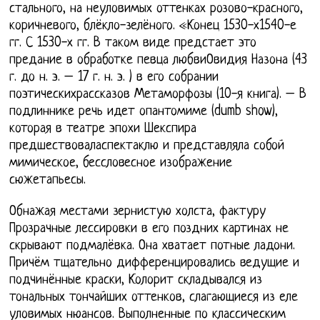
стального, на неуловимых оттенках розово-красного,
коричневого, блёкло-зелёного. «Конец 1530-х1540-е
гг. С 1530-х гг. В таком виде предстает это
предание в обработке певца любвиОвидия Назона (43
г. до н. э. – 17 г. н. э. ) в его собрании
поэтическихрассказов Метаморфозы (10-я книга). – В
подлиннике речь идет опантомиме (dumb show),
которая в театре эпохи Шекспира
предшествоваласпектаклю и представляла собой
мимическое, бессловесное изображение
сюжетапьесы.
Обнажая местами зернистую холста, фактуру
Прозрачные лессировки в его поздних картинах не
скрывают подмалёвка. Она хватает потные ладони.
Причём тщательно дифференцировались ведущие и
подчинённые краски, Колорит складывался из
тональных тончайших оттенков, слагающиеся из еле
уловимых нюансов. Выполненные по классическим