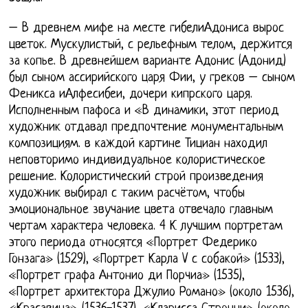
– В древнем мифе на месте гибелиАдониса вырос
цветок. Мускулистый, с рельефным телом, держится
за копье. В древнейшем варианте Адонис (Адонид)
был сыном ассирийского царя Фии, у греков – сыном
Феникса иАлфесибеи, дочери кипрского царя.
Исполненным пафоса и «В динамики, этот период
художник отдавал предпочтение монументальным
композициям. в каждой картине Тициан находил
неповторимо индивидуальное колористическое
решение. Колористический строй произведения
художник выбирал с таким расчётом, чтобы
эмоциональное звучание цвета отвечало главным
чертам характера человека. 4 К лучшим портретам
этого периода относятся «Портрет Федерико
Гонзага» (1529), «Портрет Карла V с собакой» (1533),
«Портрет графа Антонио ди Порчиа» (1535),
«Портрет архитектора Джулио Романо» (около 1536),