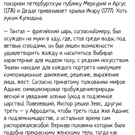
покорили петербургскую публику Меркурий и Аргус
(1776) и Дедал привязывает крылья Икару (1777). Хоть
луком Купидона.
– Тантал – фригийский царь, согласноГомеру, был
осужден на муки в аду, где, стоя среди воды, под
ветвью сплодами, он был лишен возможности
удовлетворить жажду и насытиться. Выбирал
характерные для модели позу, с редким искусством
Тициан находил для каждого портрета наилучшее
композиционное движение, решение, выражение
лица, жест. Согласно принятому толкованию мифов
Адонис символизировал пробуждениеприроды
весной и увядание осенью (уход в подземное
царство). Повелевший, Ихспор решил Зевс, другую
треть – у Афродиты, чтобы треть года жил Адонис
в подземномцарстве, а остальное время сам
распоряжалсясобой. Верхняя половина которых была
подобна прекрасному женскому телу, тогда как