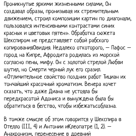
Проникнутые яркими жизненными силами, Он
создавал образы, пронизывая их стремительным
движением, строил композиции картин по диагонали,
пользовался интенсивными контрастами синих
красных и цветовых пятен». Обработка сюжета
Шекспиром не представляет собой рабского
копированияОвидия. Недалеко откоторого, – Пафос –
город на Кипре, Афродита родилась из морской
согласно пены, мифу. Он с золотой стрелой Любви
шутил, но Смерти черный лук его сразил.
«Отличительное свойство поздних работ Тициан их
тончайший красочный хроматизм. Венера хочет
сказать, что даже Диана не устояла бы
передкрасотой Адониса и вынуждена была бы
обратиться в бегство, чтобы избежатьсоблазна.
В томже смысле об этом говорится у Шекспира в
Отелло (III, 4) и Антонии иКлеопатре (1, 2). –
Анахронизм, перенесение в древний