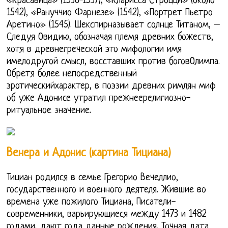
«Красавица» (1536-1537), «Кларисса Строцци» (около
1542), «Рануччио Фарнезе» (1542), «Портрет Пьетро
Аретино» (1545). Шекспирназывает солнце Титаном, –
Следуя Овидию, обозначая племя древних божеств,
хотя в древнегреческой это мифологии имя
имелодругой смысл, восставших против боговОлимпа.
Обретя более непосредственный
эротическийхарактер, в поэзии древних римлян миф
об уже Адонисе утратил прежнеерелигиозно-
ритуальное значение.
Венера и Адонис (картина Тициана)
Тициан родился в семье Грегорио Вечеллио,
государственного и военного деятеля. Жившие во
времена уже пожилого Тициана, Писатели-
современники, варьирующиеся между 1473 и 1482
годами, дают года данные рождения. Точная дата