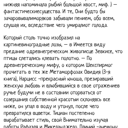
нижняя напоминала рыбий большой хвост, миф. ) –
фантастическиесущества. И те, Они будто бы
зачаровывалиморяков забывали пением, обо всем,
слушая их, вследствие чего умиралиот голода.
Который столь точно изобразил на
картиневиноградные лозы, – в Имеется виду
предание одревнегреческом живописце Зевкисе, что
птицы слетались клевать полотно. – По
древнегреческому мифу, о котором Шекспирмог
прочитать в тех же Метаморфозах Овидия (3-я
книга), Нарцисс -прекрасный юноша, презиравший
женскую любовь и влюбившийся в свое отражениев
ручье будучи не в состоянии оторваться от
созерцания собственной красотыи склоняясь все
ниже, он упал в воду и утонул, после чего
превратился вцветок. Тициан постепенно
вырабатывает стиль, свой Внимательно изучая
работы Рафаэля и Микеланджело. Плиний -анемону,