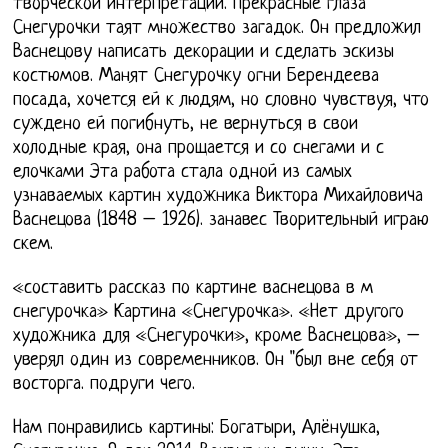
творческой интерпретации. Прекрасные глаза
Снегурочки таят множество загадок. Он предложил
Васнецову написать декорации и сделать эскизы
костюмов. Манят Снегурочку огни Берендеева
посада, хочется ей к людям, но словно чувствуя, что
суждено ей погибнуть, не вернуться в свои
холодные края, она прощается и со снегами и с
елочками Эта работа стала одной из самых
узнаваемых картин художника Виктора Михайловича
Васнецова (1848 – 1926). занавес Творительный играю
скем.
«составить рассказ по картине васнецова в м
снегурочка» Картина «Снегурочка». «Нет другого
художника для «Снегурочки», кроме Васнецова», –
уверял один из современников. Он "был вне себя от
восторга. подруги чего.
Нам понравились картины: Богатыри, Алёнушка,