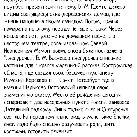
ноутбук, презентация на тему В. М. Где-то далеко
видны светящиеся окна деревенских домов, где
жизнь наполнена своим смыслом. Потом, помню,
намарал я по этому поводу четыре строки: Через
несколько лет, уже не на домашней сцене, а в
настоящем театре, организованном Саввой
Ивановичем Мамонтовым, снова была поставлена
"Снегурочка". В. М. Васнецов снегурочка описание
картины для 3 класса маленький рассказ. Костромская
область, где создал свою бессмертную оперу
Римский-Корсаков и – Санкт-Петербург где в
имении Щелыково Островский написал свою
знаменитую сказку, Место её рождения сегодня
оспаривают два населенных пункта России. занавеса
Дательный радкому. Лишь только снег и Снегурочка
светлы. На переднем плане видны маленькие ёлочки,
снег. Надо было спешно разучивать роли, шить
костюмы, готовить реквизит.