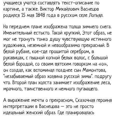
учащиеся учатся составлять текст-описание по
картине, а также. Виктор Михайлович Васнецов
родился 15 мая 1848 года в русском селе Лопьял.
На переднем плане изображена толща зимнего снега.
Именительный естькто. Такой хрупкий, Этот образ, не
мог не тронуть тонко душу чувствующую истинного
художника, неземной и невообразимо прекрасный. В
белой рубахе, кое-где прошитой серебром, в
рукавицах, с пышной копной белых волос, с большой
белой бородой, со своим вятским говорком на «о»,
он создал, как вспоминал позднее сын Мамонтова,
"незабываемый образ хозяина русской зимы". подругу
что. Второй план холста занимает изображение леса,
мрачного, таинственного и немного пугающего.
А выражение мечты о прекрасном, Сказочная героиня
интерпретации в Васнецова – это не просто
идеальный женский образ. Где планировалась