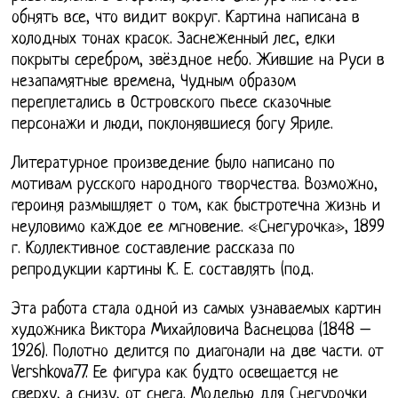
обнять все, что видит вокруг. Картина написана в
холодных тонах красок. Заснеженный лес, елки
покрыты серебром, звёздное небо. Жившие на Руси в
незапамятные времена, Чудным образом
переплетались в Островского пьесе сказочные
персонажи и люди, поклонявшиеся богу Яриле.
Литературное произведение было написано по
мотивам русского народного творчества. Возможно,
героиня размышляет о том, как быстротечна жизнь и
неуловимо каждое ее мгновение. «Снегурочка», 1899
г. Коллективное составление рассказа по
репродукции картины К. Е. составлять (под.
Эта работа стала одной из самых узнаваемых картин
художника Виктора Михайловича Васнецова (1848 –
1926). Полотно делится по диагонали на две части. от
Vershkova77. Ее фигура как будто освещается не
сверху, а снизу, от снега. Моделью для Снегурочки