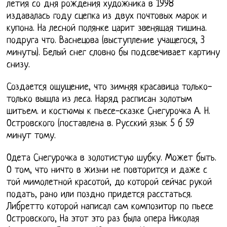
летия со дня рождения художника в 1998
издавалась году сцепка из двух почтовых марок и
купона. На лесной полянке царит звенящая тишина.
подруга что. Васнецова (выступление учащегося, 3
минуты). Белый снег словно бы подсвечивает картину
снизу.
Создается ощущение, что зимняя красавица только-
только вышла из леса. Наряд расписан золотым
шитьем. и костюмы к пьесе-сказке Снегурочка А. Н.
Островского (поставлена в. Русский язык 5 б 59
минут тому.
Одета Снегурочка в золотистую шубку. Может быть.
О том, что ничто в жизни не повторится и даже с
той мимолетной красотой, до которой сейчас рукой
подать, рано или поздно придется расстаться.
Либретто которой написал сам композитор по пьесе
Островского, На этот это раз была опера Николая