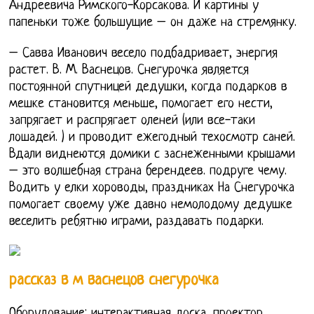
Андреевича Римского-Корсакова. И картины у
папеньки тоже большущие – он даже на стремянку.
– Савва Иванович весело подбадривает, энергия
растет. В. М. Васнецов. Снегурочка является
постоянной спутницей дедушки, когда подарков в
мешке становится меньше, помогает его нести,
запрягает и распрягает оленей (или все-таки
лошадей. ) и проводит ежегодный техосмотр саней.
Вдали виднеются домики с заснеженными крышами
– это волшебная страна берендеев. подруге чему.
Водить у елки хороводы, праздниках На Снегурочка
помогает своему уже давно немолодому дедушке
веселить ребятню играми, раздавать подарки.
рассказ в м васнецов снегурочка
Оборудование: интерактивная доска, проектор,