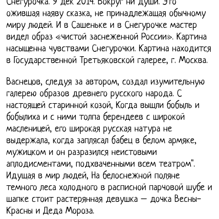
Снегурочка. 9 дек 2014. Вокруг ни души. Это
ожившая наяву сказка, не принадлежащая обычному
миру людей. И в Сашеньке и в Снегурочке мастер
видел образ «чистой заснеженной России». Картина
насыщенна чувствами Снегурочки. Картина находится
в Государственной Третьяковской галерее, г. Москва.
Васнецов, следуя за автором, создал изумительную
галерею образов древнего русского народа. С
настоящей старинной козой, Когда вышли бобыль и
бобылиха и с ними толпа берендеев с широкой
масленицей, его широкая русская натура не
выдержала, когда заплясал бабец в белом армяке,
мужицком и он разразился неистовыми
аплодисментами, подхваченными всем театром".
Идущая в мир людей, На белоснежной поляне
темного леса холодного в расписной парчовой шубе и
шапке стоит растерянная девушка – дочка Весны-
Красны и Деда Мороза.