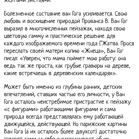
желтыми листьями.
Болезненное состояние ван Гога усиливается. Свою
любовь и восхищение природой Прованса В. Ван Гог
выразил в многочисленных пейзажах, находя свою
цветовую гамму и пластическое решение для
каждого изображаемого времени года ("Жатва. Прося
переслать своей матери копию «Жнеца», Ван Гог
писал: «Уверен, что мама поймет мою работу: она
ведь так же проста, как грубые гравюры на дереве,
какие встречаешь в деревенских календарях».
Может быть именно из глубины ранних, детских
впечатлений, ставших частью его личности, у Ван
Гога осталось неистребимое пристрастие к пейзажу
«с фигурами» работающими фигурами и сама
природа всегда представлялась ему работающей
движущейся, действующей. Но парижские картины
Ван Гога (а их осталось более двухсот) достаточно