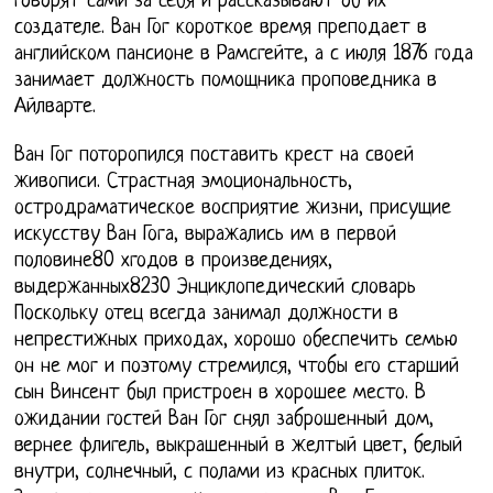
говорят сами за себя и рассказывают об их
создателе. Ван Гог короткое время преподает в
английском пансионе в Рамсгейте, а с июля 1876 года
занимает должность помощника проповедника в
Айлварте.
Ван Гог поторопился поставить крест на своей
живописи. Страстная эмоциональность,
остродраматическое восприятие жизни, присущие
искусству Ван Гога, выражались им в первой
половине80 хгодов в произведениях,
выдержанных8230 Энциклопедический словарь
Поскольку отец всегда занимал должности в
непрестижных приходах, хорошо обеспечить семью
он не мог и поэтому стремился, чтобы его старший
сын Винсент был пристроен в хорошее место. В
ожидании гостей Ван Гог снял заброшенный дом,
вернее флигель, выкрашенный в желтый цвет, белый
внутри, солнечный, с полами из красных плиток.