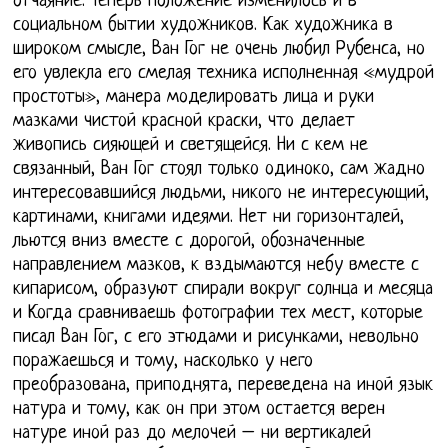
отчаяние. Теперь положение изменилось и в
социальном бытии художников. Как художника в
широком смысле, Ван Гог не очень любил Рубенса, но
его увлекла его смелая техника исполненная «мудрой
простоты», манера моделировать лица и руки
мазками чистой красной краски, что делает
живопись сияющей и светящейся. Ни с кем не
связанный, Ван Гог стоял только одиноко, сам жадно
интересовавшийся людьми, никого не интересующий,
картинами, книгами идеями. Нет ни горизонталей,
льются вниз вместе с дорогой, обозначенные
направлением мазков, к вздымаются небу вместе с
кипарисом, образуют спирали вокруг солнца и месяца
и Когда сравниваешь фотографии тех мест, которые
писал Ван Гог, с его этюдами и рисунками, невольно
поражаешься и тому, насколько у него
преобразована, приподнята, переведена на иной язык
натура и тому, как он при этом остается верен
натуре иной раз до мелочей – ни вертикалей