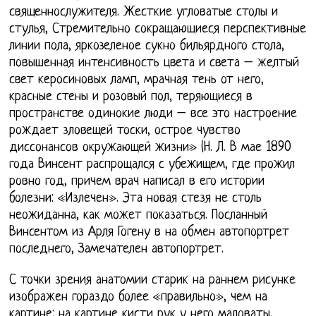
священнослужителя. Жесткие угловатые столы и
стулья, Стремительно сокращающиеся перспективные
линии пола, яркозеленое сукно бильярдного стола,
повышенная интенсивность цвета и света – желтый
свет керосиновых ламп, мрачная тень от него,
красные стены и розовый пол, теряющиеся в
пространстве одинокие люди – все это настроение
рождает зловещей тоски, острое чувство
диссонансов окружающей жизни» (Н. Л. В мае 1890
года Винсент распрощался с убежищем, где прожил
ровно год, причем врач написал в его истории
болезни: «Излечен». Эта новая стезя не столь
неожиданна, как может показаться. Посланный
Винсентом из Арля Гогену в на обмен автопортрет
последнего, Замечателен автопортрет.
С точки зрения анатомии старик на раннем рисунке
изображен гораздо более «правильно», чем на
картине: на картине кисти рук у него маловаты,