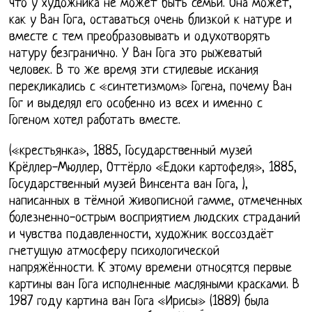
что у художника не может быть семьи. Она может,
как у Ван Гога, оставаться очень близкой к натуре и
вместе с тем преобразовывать и одухотворять
натуру безгранично. У Ван Гога это рыжеватый
человек. В то же время эти стилевые искания
перекликались с «синтетизмом» Гогена, почему Ван
Гог и выделял его особенно из всех и именно с
Гогеном хотел работать вместе.
(«крестьянка», 1885, Государственный музей
Крёллер-Мюллер, Оттёрло «Едоки картофеля», 1885,
Государственный музей Винсента ван Гога, ),
написанных в тёмной живописной гамме, отмеченных
болезненно-острым восприятием людских страданий
и чувства подавленности, художник воссоздаёт
гнетущую атмосферу психологической
напряжённости. К этому времени относятся первые
картины ван Гога исполненные масляными красками. В
1987 году картина ван Гога «Ирисы» (1889) была