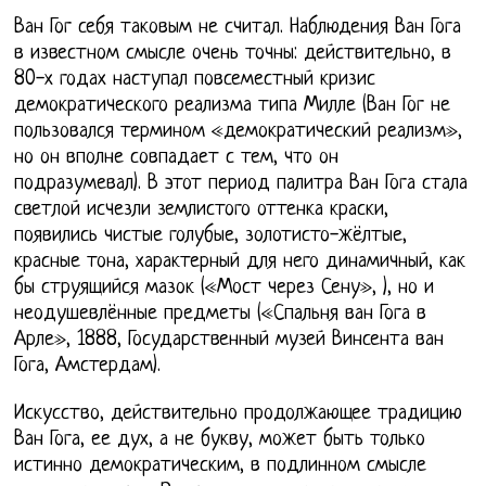
Ван Гог себя таковым не считал. Наблюдения Ван Гога
в известном смысле очень точны: действительно, в
80-х годах наступал повсеместный кризис
демократического реализма типа Милле (Ван Гог не
пользовался термином «демократический реализм»,
но он вполне совпадает с тем, что он
подразумевал). В этот период палитра Ван Гога стала
светлой исчезли землистого оттенка краски,
появились чистые голубые, золотисто-жёлтые,
красные тона, характерный для него динамичный, как
бы струящийся мазок («Мост через Сену», ), но и
неодушевлённые предметы («Спальня ван Гога в
Арле», 1888, Государственный музей Винсента ван
Гога, Амстердам).
Искусство, действительно продолжающее традицию
Ван Гога, ее дух, а не букву, может быть только
истинно демократическим, в подлинном смысле