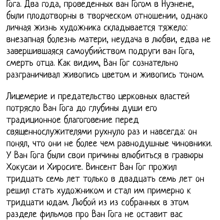
Гога. Два года, проведенных ван Гогом в Нуэнене,
были плодотворны в творческом отношении, однако
личная жизнь художника складывается тяжело:
внезапная болезнь матери, неудача в любви, едва не
завершившаяся самоубийством подруги ван Гога,
смерть отца. Как видим, Ван Гог сознательно
разграничивал живопись цветом и живопись тоном.
Лицемерие и предательство церковных властей
потрясло Ван Гога до глубины души его
традиционное благоговение перед
священнослужителями рухнуло раз и навсегда: он
понял, что они не более чем равнодушные чиновники.
У Ван Гога были свои причины влюбиться в гравюры
Хокусаи и Хиросиге. Винсент Ван Гог прожил
тридцать семь лет только в двадцать семь лет он
решил стать художником и стал им примерно к
тридцати юдам. Любой из из собранных в этом
разделе фильмов про Ван Гога не оставит вас