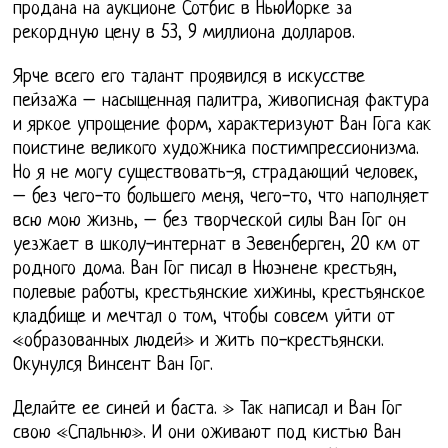
продана на аукционе Сотбис в НьюЙорке за
рекордную цену в 53, 9 миллиона долларов.
Ярче всего его талант проявился в искусстве
пейзажа – насыщенная палитра, живописная фактура
и яркое упрощение форм, характеризуют Ван Гога как
поистине великого художника постимпрессионизма.
Но я не могу существовать-я, страдающий человек,
– без чего-то большего меня, чего-то, что наполняет
всю мою жизнь, – без творческой силы Ван Гог он
уезжает в школу-интернат в Зевенберген, 20 км от
родного дома. Ван Гог писал в Нюэнене крестьян,
полевые работы, крестьянские хижины, крестьянское
кладбище и мечтал о том, чтобы совсем уйти от
«образованных людей» и жить по-крестьянски.
Окунулся Винсент Ван Гог.
Делайте ее синей и баста. » Так написал и Ван Гог
свою «Спальню». И они оживают под кистью Ван