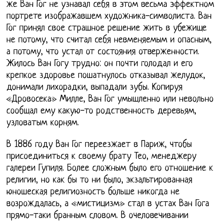
же Ван Гог не узнавал себя в этом весьма эффектном
портрете изображавшем художника-символиста. Ван
Гог принял свое страшное решение жить в убежище
не потому, что считал себя невменяемым и опасным,
а потому, что устал от состояния отверженности.
Жилось Ван Гогу трудно: он почти голодал и его
крепкое здоровье пошатнулось отказывал желудок,
донимали лихорадки, выпадали зубы. Копируя
«Дровосека» Милле, Ван Гог умышленно или невольно
сообщал ему какую-то родственность деревьям,
узловатым корням.
В 1886 году Ван Гог переезжает в Париж, чтобы
присоединиться к своему брату Тео, менеджеру
галереи Гупиля. Более сложным было его отношение к
религии, но как бы то ни было, экзальтированная
юношеская религиозность больше никогда не
возрождалась, а «мистицизм» стал в устах Ван Гога
прямо-таки бранным словом. В очеловечивании