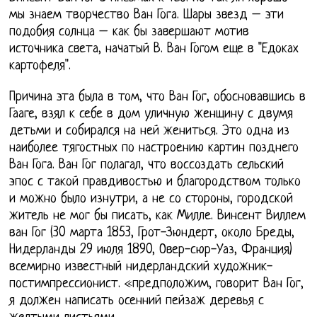
мы знаем творчество Ван Гога. Шары звезд – эти
подобия солнца – как бы завершают мотив
источника света, начатый В. Ван Гогом еще в "Едоках
картофеля".
Причина эта была в том, что Ван Гог, обосновавшись в
Гааге, взял к себе в дом уличную женщину с двумя
детьми и собирался на ней жениться. Это одна из
наиболее тягостных по настроению картин позднего
Ван Гога. Ван Гог полагал, что воссоздать сельский
эпос с такой правдивостью и благородством только
и можно было изнутри, а не со стороны, городской
житель не мог бы писать, как Милле. Винсент Виллем
ван Гог (30 марта 1853, Грот-Зюндерт, около Бреды,
Нидерланды 29 июля 1890, Овер-сюр-Уаз, Франция)
всемирно известный нидерландский художник-
постимпрессионист. «предположим, говорит Ван Гог,
я должен написать осенний пейзаж деревья с