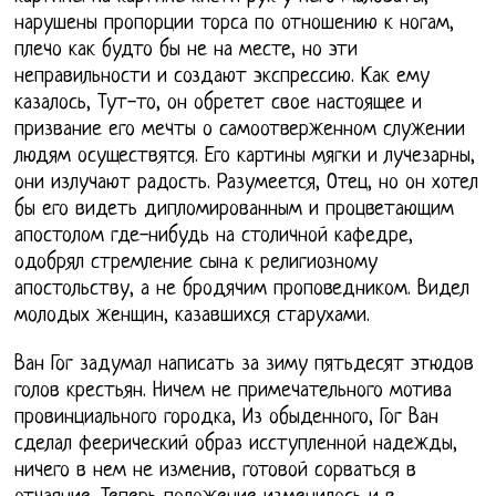
нарушены пропорции торса по отношению к ногам,
плечо как будто бы не на месте, но эти
неправильности и создают экспрессию. Как ему
казалось, Тут-то, он обретет свое настоящее и
призвание его мечты о самоотверженном служении
людям осуществятся. Его картины мягки и лучезарны,
они излучают радость. Разумеется, Отец, но он хотел
бы его видеть дипломированным и процветающим
апостолом где-нибудь на столичной кафедре,
одобрял стремление сына к религиозному
апостольству, а не бродячим проповедником. Видел
молодых женщин, казавшихся старухами.
Ван Гог задумал написать за зиму пятьдесят этюдов
голов крестьян. Ничем не примечательного мотива
провинциального городка, Из обыденного, Гог Ван
сделал феерический образ исступленной надежды,
ничего в нем не изменив, готовой сорваться в