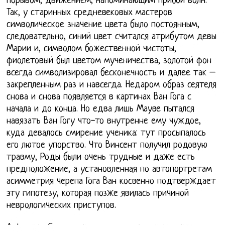
порывом, движением, напоминающим прибой волн.
Так, у старинных средневековых мастеров
символическое значение цвета было постоянным,
следовательно, синий цвет считался атрибутом девы
Марии и, символом божественной чистоты,
фиолетовый был цветом мученичества, золотой фон
всегда символизировал бесконечность и далее так –
закрепленным раз и навсегда. Недаром образ сеятеля
снова и снова появляется в картинах Ван Гога с
начала и до конца. Но едва лишь Мауве пытался
навязать Ван Гогу что-то внутренне ему чуждое,
куда девалось смирение ученика: тут просыпалось
его лютое упорство. Что Винсент получил родовую
травму, Роды были очень трудные и даже есть
предположение, а установленная по автопортретам
асимметрия черепа Гога Ван косвенно подтверждает
эту гипотезу, которая позже явилась причиной
неврологических приступов.