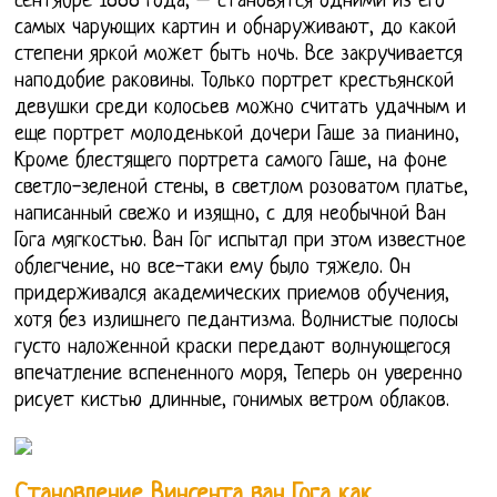
сентябре 1888 года, – становятся одними из его
самых чарующих картин и обнаруживают, до какой
степени яркой может быть ночь. Все закручивается
наподобие раковины. Только портрет крестьянской
девушки среди колосьев можно считать удачным и
еще портрет молоденькой дочери Гаше за пианино,
Кроме блестящего портрета самого Гаше, на фоне
светло-зеленой стены, в светлом розоватом платье,
написанный свежо и изящно, с для необычной Ван
Гога мягкостью. Ван Гог испытал при этом известное
облегчение, но все-таки ему было тяжело. Он
придерживался академических приемов обучения,
хотя без излишнего педантизма. Волнистые полосы
густо наложенной краски передают волнующегося
впечатление вспененного моря, Теперь он уверенно
рисует кистью длинные, гонимых ветром облаков.
Становление Винсента ван Гога как