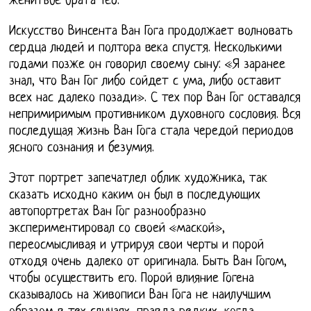
женитьбе брата Тео.
Искусство Винсента Ван Гога продолжает волновать
сердца людей и полтора века спустя. Несколькими
годами позже он говорил своему сыну: «Я заранее
знал, что Ван Гог либо сойдет с ума, либо оставит
всех нас далеко позади». С тех пор Ван Гог оставался
непримиримым противником духовного сословия. Вся
последущая жизнь Ван Гога стала чередой периодов
ясного сознания и безумия.
Этот портрет запечатлел облик художника, так
сказать исходно каким он был в последующих
автопортретах Ван Гог разнообразно
экспериментировал со своей «маской»,
переосмысливая и утрируя свои черты и порой
отходя очень далеко от оригинала. Быть Ван Гогом,
чтобы осуществить его. Порой влияние Гогена
сказывалось на живописи Ван Гога не наилучшим