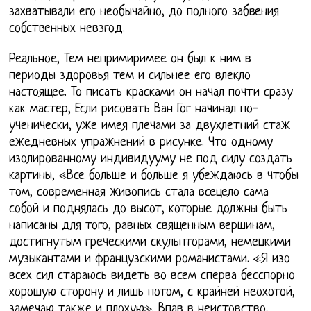
захватывали его необычайно, до полного забвения
собственных невзгод.
Реальное, Тем непримиримее он был к ним в
периоды здоровья тем и сильнее его влекло
настоящее. То писать красками он начал почти сразу
как мастер, Если рисовать Ван Гог начинал по-
ученически, уже имея плечами за двухлетний стаж
ежедневных упражнений в рисунке. Что одному
изолированному индивидууму не под силу создать
картины, «Все больше и больше я убеждаюсь в чтобы
том, современная живопись стала всецело сама
собой и поднялась до высот, которые должны быть
написаны для того, равных священным вершинам,
достигнутым греческими скульпторами, немецкими
музыкантами и французскими романистами. «Я изо
всех сил стараюсь видеть во всем сперва бесспорно
хорошую сторону и лишь потом, с крайней неохотой,
замечаю также и плохую». Впав в неистовство,