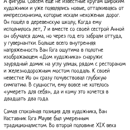
А фигуры. Совсем еще не известные кругам широким
художники и уже появлялись новые, отталкиваясь от
импрессионизма, которые искали нехоженых дорог.
Он пошёл в деревенскую школу, Когда ему
исполнилось лет, 7 и вместе со своей сестрой Анной
он обучался дома, но через год его забрали оттуда,
у гувернантки. Больше всего внутренняя
напряженность Ван Гога ощутима в полотне
изображающем «Дом художника» снаружи:
заурядный домик на углу улицы, рядом с рестораном
и железнодорожным мостом поодаль. К своей
невестке Ио он сразу почувствовал глубокую
симпатию. В сущности, ему вовсе не хотелось
«умереть для себя», да и кому это хочется в
двадцать два года.
Самая спокойная позиция для художника, Ван
Наставник Гога Мауве был умеренным
традиционалистом. Во второй половине XIX века