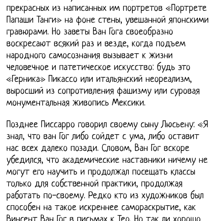
прекрасных из написанных им портретов «Портрете
Папаши Танги» на фоне стены, увешанной японскими
гравюрами. Но заветы Ван Гога своеобразно
воскресают всякий раз и везде, когда подъем
народного самосознания вызывает к жизни
человечное и патетическое искусство: будь это
«Герника» Пикассо или итальянский неореализм,
выросший из сопротивления фашизму или суровая
монументальная живопись Мексики.
Позднее Писсарро говорил своему сыну Люсьену: «Я
знал, что ван Гог либо сойдет с ума, либо оставит
нас всех далеко позади. Словом, Ван Гог вскоре
убедился, что академические наставники ничему не
могут его научить и продолжал посещать классы
только для собственной практики, продолжая
работать по-своему. Редко кто из художников был
способен на такое искреннее самораскрытие, как
Винсент Ван Гог в письмах к Тео. Но так ли хорошо