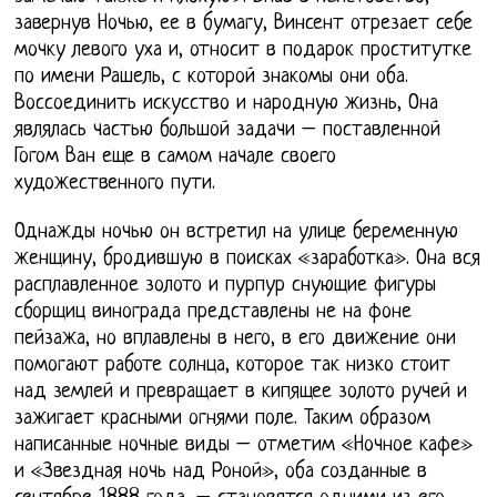
завернув Ночью, ее в бумагу, Винсент отрезает себе
мочку левого уха и, относит в подарок проститутке
по имени Рашель, с которой знакомы они оба.
Воссоединить искусство и народную жизнь, Она
являлась частью большой задачи – поставленной
Гогом Ван еще в самом начале своего
художественного пути.
Однажды ночью он встретил на улице беременную
женщину, бродившую в поисках «заработка». Она вся
расплавленное золото и пурпур снующие фигуры
сборщиц винограда представлены не на фоне
пейзажа, но вплавлены в него, в его движение они
помогают работе солнца, которое так низко стоит
над землей и превращает в кипящее золото ручей и
зажигает красными огнями поле. Таким образом
написанные ночные виды – отметим «Ночное кафе»
и «Звездная ночь над Роной», оба созданные в