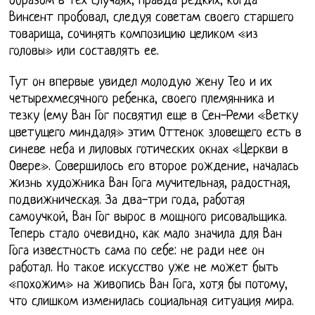
образом в тех случаях, правда редких, когда
Винсент пробовал, следуя советам своего старшего
товарища, сочинять композицию целиком «из
головы» или составлять ее.
Тут он впервые увидел молодую жену Тео и их
четырехмесячного ребенка, своего племянника и
тезку (ему Ван Гог посвятил еще в Сен-Реми «Ветку
цветущего миндаля» этим Оттенок зловещего есть в
синеве неба и лиловых готических окнах «Церкви в
Овере». Совершилось его второе рождение, началась
жизнь художника Ван Гога мучительная, радостная,
подвижническая. За два-три года, работая
самоучкой, Ван Гог вырос в мощного рисовальщика.
Теперь стало очевидно, как мало значила для Ван
Гога известность сама по себе: не ради нее он
работал. Но такое искусство уже не может быть
«похожим» на живопись Ван Гога, хотя бы потому,
что слишком изменилась социальная ситуация мира.