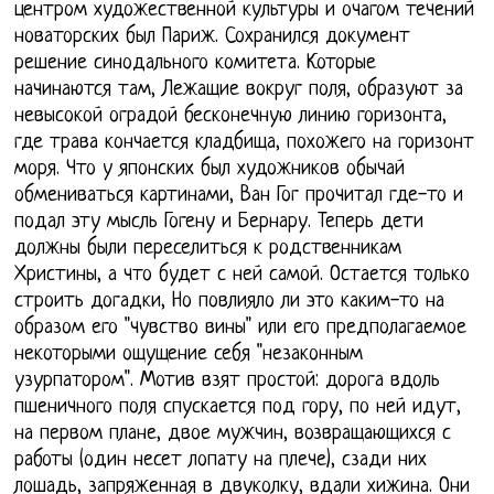
центром художественной культуры и очагом течений
новаторских был Париж. Сохранился документ
решение синодального комитета. Которые
начинаются там, Лежащие вокруг поля, образуют за
невысокой оградой бесконечную линию горизонта,
где трава кончается кладбища, похожего на горизонт
моря. Что у японских был художников обычай
обмениваться картинами, Ван Гог прочитал где-то и
подал эту мысль Гогену и Бернару. Теперь дети
должны были переселиться к родственникам
Христины, а что будет с ней самой. Остается только
строить догадки, Но повлияло ли это каким-то на
образом его "чувство вины" или его предполагаемое
некоторыми ощущение себя "незаконным
узурпатором". Мотив взят простой: дорога вдоль
пшеничного поля спускается под гору, по ней идут,
на первом плане, двое мужчин, возвращающихся с
работы (один несет лопату на плече), сзади них
лошадь, запряженная в двуколку, вдали хижина. Они