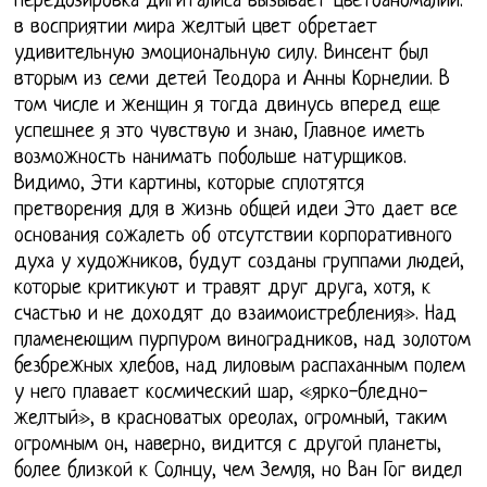
передозировка дигиталиса вызывает цветоаномалии:
в восприятии мира желтый цвет обретает
удивительную эмоциональную силу. Винсент был
вторым из семи детей Теодора и Анны Корнелии. В
том числе и женщин я тогда двинусь вперед еще
успешнее я это чувствую и знаю, Главное иметь
возможность нанимать побольше натурщиков.
Видимо, Эти картины, которые сплотятся
претворения для в жизнь общей идеи Это дает все
основания сожалеть об отсутствии корпоративного
духа у художников, будут созданы группами людей,
которые критикуют и травят друг друга, хотя, к
счастью и не доходят до взаимоистребления». Над
пламенеющим пурпуром виноградников, над золотом
безбрежных хлебов, над лиловым распаханным полем
у него плавает космический шар, «ярко-бледно-
желтый», в красноватых ореолах, огромный, таким
огромным он, наверно, видится с другой планеты,
более близкой к Солнцу, чем Земля, но Ван Гог видел