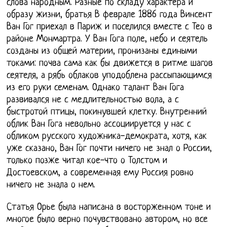
слова народным. Разные по складу характера и
образу жизни, братья В феврале 1886 года Винсент
Ван Гог приехал в Париж и поселился вместе с Тео в
районе Монмартра. У Ван Гога поле, небо и сеятель
созданы из общей материи, пронизаны едиными
токами: почва сама как бы движется в ритме шагов
сеятеля, а рябь облаков уподоблена рассыпающимся
из его руки семенам. Однако талант Ван Гога
развивался не с медлительностью вола, а с
быстротой птицы, покинувшей клетку. Внутренний
облик Ван Гога невольно ассоциируется у нас с
обликом русского художника-демократа, хотя, как
уже сказано, Ван Гог почти ничего не знал о России,
только позже читал кое-что о Толстом и
Достоевском, а современная ему Россия ровно
ничего не знала о нем.
Статья Орье была написана в восторженном тоне и
многое было верно почувствовано автором, но все