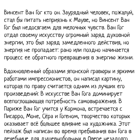
Винсент Ван Гог кто он. Заурядный человек, пожалуй,
стал бы питать неприязнь к Мауве, но Винсент Ван
Гог был недосягаем для мелочных чувств. Ван Гог
отдал своему искусству огромный заряд духовной
энергии, это был заряд замедленного действия, но
энергия не пропадает: рано или поздно начинается
процесс ее обратного превращения в энергию жизни.
Вдохновленный образами японской гравюры и яркими
работами импрессионистов, он написал картину,
которая по праву считается одним из лучших его
произведений: В искусстве Ван Гога доминирует
всепоглощающая потребность самовыражения. В
Париже Ван Гог учится у Кормона, встречается с
Писарро, Моне, Сёра и Гогеном, творчество которых
оказывает всё большее влияние на художника. Этот
пейзаж был написан во время пребывания ван Гога в
лечебнице для душевнобольных в Овере незадолго