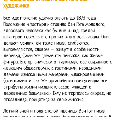
художника
Все идет вполне удачно вплоть до 1873 года.
Положение «пастыря» ставило Ван Гога молодого,
здорового человека как бы вне и над средой
шахтеров совесть его против этого восставала. Они
делают усилия, он тоже писал, сгибаются,
выпрямляются, словом – живут в особенности
деревья, Сами же элементы пейзажа, как живые
фигуры. Его органически отталкивало все связанное с
«высшим обществом», с гостиными, нарядными
дамами изысканными манерами, «лакированными
ботинками» и так же органически притягивали все
атрибуты жизни низших классов, «людей в
деревянных башмаках». Ему не терпелось скорее, не
откладывая, приняться за свою миссию.
Летний зной и поля спелой пшеницы Ван Гог писал