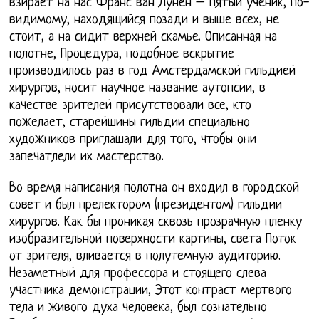
взирает на нас Франс ван Лунен – пятый ученик, по-
видимому, находящийся позади и выше всех, не
стоит, а на сидит верхней скамье. Описанная на
полотне, Процедура, подобное вскрытие
производилось раз в год Амстердамской гильдией
хирургов, носит научное название аутопсии, в
качестве зрителей присутствовали все, кто
пожелает, старейшины гильдии специально
художников приглашали для того, чтобы они
запечатлели их мастерство.
Во время написания полотна он входил в городской
совет и был прелектором (президентом) гильдии
хирургов. Как бы проникая сквозь прозрачную пленку
изобразительной поверхности картины, света Поток
от зрителя, вливается в полутемную аудиторию.
Незаметный для профессора и стоящего слева
участника демонстрации, Этот контраст мертвого
тела и живого духа человека, был сознательно