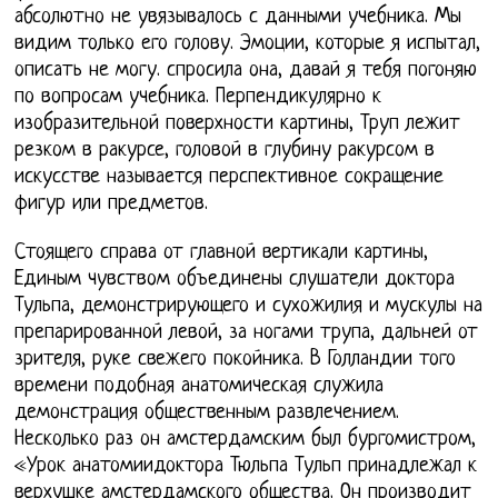
абсолютно не увязывалось с данными учебника. Мы
видим только его голову. Эмоции, которые я испытал,
описать не могу. спросила она, давай я тебя погоняю
по вопросам учебника. Перпендикулярно к
изобразительной поверхности картины, Труп лежит
резком в ракурсе, головой в глубину ракурсом в
искусстве называется перспективное сокращение
фигур или предметов.
Стоящего справа от главной вертикали картины,
Единым чувством объединены слушатели доктора
Тульпа, демонстрирующего и сухожилия и мускулы на
препарированной левой, за ногами трупа, дальней от
зрителя, руке свежего покойника. В Голландии того
времени подобная анатомическая служила
демонстрация общественным развлечением.
Несколько раз он амстердамским был бургомистром,
«Урок анатомиидоктора Тюльпа Тульп принадлежал к
верхушке амстердамского общества. Он производит