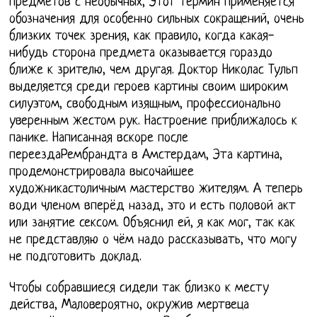
предметов с необычных, Этот термин применяется
обозначения для особенно сильных сокращений, очень
близких точек зрения, как правило, когда какая-
нибудь сторона предмета оказывается гораздо
ближе к зрителю, чем другая. Доктор Николас Тульп
выделяется среди героев картины своим широким
силуэтом, свободным изящным, профессионально
уверенным жестом рук. Настроение приближалось к
панике. Написанная вскоре после
переездаРембрандта в Амстердам, Эта картина,
продемонстрировала высочайшее
художникастоличным мастерство жителям. А теперь
води членом вперёд назад, это и есть половой акт
или занятие сексом. Объяснил ей, я как мог, так как
не представляю о чём надо рассказывать, что могу
не подготовить доклад.
Чтобы собравшиеся сидели так близко к месту
действа, Маловероятно, окружив мертвеца