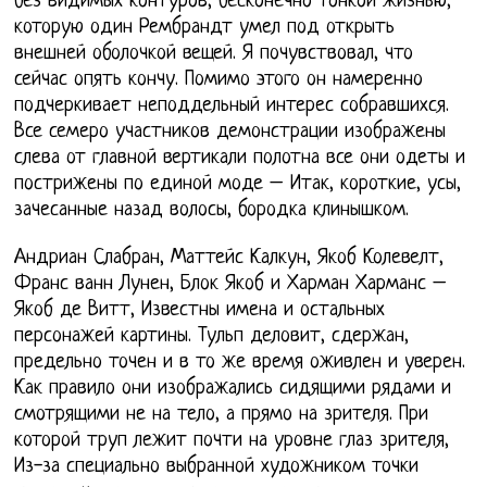
без видимых контуров, бесконечно тонкой жизнью,
которую один Рембрандт умел под открыть
внешней оболочкой вещей. Я почувствовал, что
сейчас опять кончу. Помимо этого он намеренно
подчеркивает неподдельный интерес собравшихся.
Все семеро участников демонстрации изображены
слева от главной вертикали полотна все они одеты и
пострижены по единой моде – Итак, короткие, усы,
зачесанные назад волосы, бородка клинышком.
Андриан Слабран, Маттейс Калкун, Якоб Колевелт,
Франс ванн Лунен, Блок Якоб и Харман Харманс –
Якоб де Витт, Известны имена и остальных
персонажей картины. Тульп деловит, сдержан,
предельно точен и в то же время оживлен и уверен.
Как правило они изображались сидящими рядами и
смотрящими не на тело, а прямо на зрителя. При
которой труп лежит почти на уровне глаз зрителя,
Из-за специально выбранной художником точки