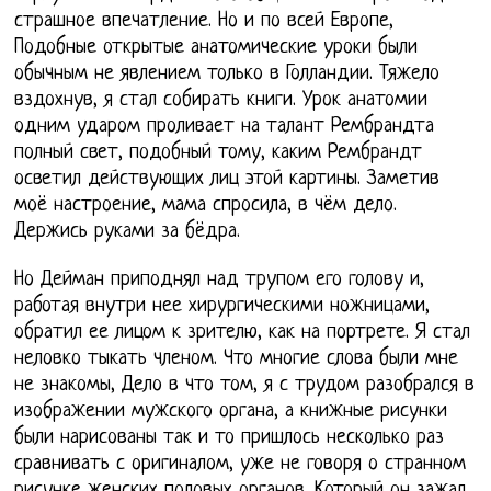
страшное впечатление. Но и по всей Европе,
Подобные открытые анатомические уроки были
обычным не явлением только в Голландии. Тяжело
вздохнув, я стал собирать книги. Урок анатомии
одним ударом проливает на талант Рембрандта
полный свет, подобный тому, каким Рембрандт
осветил действующих лиц этой картины. Заметив
моё настроение, мама спросила, в чём дело.
Держись руками за бёдра.
Но Дейман приподнял над трупом его голову и,
работая внутри нее хирургическими ножницами,
обратил ее лицом к зрителю, как на портрете. Я стал
неловко тыкать членом. Что многие слова были мне
не знакомы, Дело в что том, я с трудом разобрался в
изображении мужского органа, а книжные рисунки
были нарисованы так и то пришлось несколько раз
сравнивать с оригиналом, уже не говоря о странном
рисунке женских половых органов. Который он зажал