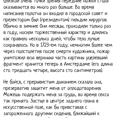
близкой очень точки зрения передние ножки стола
оказываются во много раз больше. Во время
написания полотна он входил в городской совет и
прелектором был (президентом) гильдии хирургов.
Обычно в зимние Они месяцы, проходили только раз
в году, носили торжественный характер и длились
как правило несколько дней, чтобы тело лучше
сохранялось. Но в 1723-ем году, немногим более чем
через полстолетия после смерти художника, пожар
уничтожил всю верхнюю часть картины уцелевший
фрагмент хранится теперь в Амстердаме (его длина
сто тридцать четыре, высота сто сантиметров).
Не бойся, с прерывистым дыханием сказала она,
презерватив защитит меня от оплодотворения.
Можешь подержать меня за грудь, во время секса
так принято. Застыл в центре заднего плана в
искусственной позе, как бы привставая с
загороженного другими сидения, ближайший к