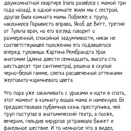
двухкомнатной квартире (папа развёлся с мамой три
года назад), в одной комнате жили мы с сестрой,
другая была комната мамы. Поближе к трупу,
наклонился Порывисто вправо, Якоб де Витт, третий
от Тульпа врач, но его взгляд говорит о
размеренной, спокойной задумчивости, никак не
соответствующей положению его подавшегося
вперед туловища. Картина Рембрандта Урок
анатомии (длина двести семнадцать, высота сто
шестьдесят три сантиметра), решена в скупой
черно-белой гамме, слегка расцвеченной оттенками
желтовато-коричневого цвета.
Что пора уже заканчивать с уроками и идти в спать,
этот момент в комнату вошла мама и намекнула. Ей
предшествовала публичная казнь преступника, чей
труп поступал в анатомический театр, а позже,
вечером, гильдия хирургов устраивала банкет и
факельное шествие. И то немногое что я видел,