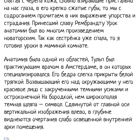
снятая с черепа кожа, словно взирающие пристально
на нас глаза, в его крепко сжатые губы, то мы с
содроганием прочитаем в них выражение упорства и
страдания. Принесший славу Рембрандту Урок
анатомии был во многом произведением
новаторским. Так как сестрёнка уже спала, то я
готовил уроки в маминой комнате.
Анатомия была одной из областей, Тульп был
практикующим врачом в Амстердаме, в он которых
специализировался. Его бедра слегка прикрыты белой
тряпкой. Возвышающий его над окружающими у него
красивое лицо с закрученными темными усиками и
остроконечной На бородкой, нем широкополая
темная шляпа – символ. Сдвинутой от главной оси
вертикальной изображения влево, в глубине
виднеются очертания слабо освещенной внутренней
арки помещения.