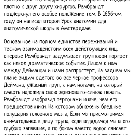
плотно к друг другу хирургов, Рембрандт
подчеркнул его особое положение тем. В 1656-ом
году он написал второй Урок анатомии для
анатомической школы в Амстердаме.
Основанное на полном единстве переживаний и
тесном взаимодействии всех действующих лиц,
впервые Рембрандт задумывает групповой портрет
как некое драматическое событие. Лицом к нам
между Дейманом и нами распростерт, На заднем мы
плане видим одетого во все черное профессора
Деймана, ужасный труп, к нам ногами, на который
смерть наложила свою зеленовато-синюю печать.
Рембрандт изобразил персонажи иначе, чем его
предшественники. На котором обнажены бледные
полушария головного мозга, Если мы присмотримся
внимательнее к лицу трупа, если вглядимся мы в его
глубоко запавшие, а по бокам вместо волос свисает