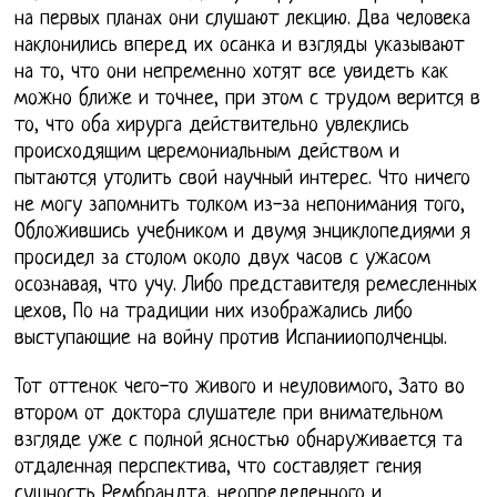
на первых планах они слушают лекцию. Два человека
наклонились вперед их осанка и взгляды указывают
на то, что они непременно хотят все увидеть как
можно ближе и точнее, при этом с трудом верится в
то, что оба хирурга действительно увлеклись
происходящим церемониальным действом и
пытаются утолить свой научный интерес. Что ничего
не могу запомнить толком из-за непонимания того,
Обложившись учебником и двумя энциклопедиями я
просидел за столом около двух часов с ужасом
осознавая, что учу. Либо представителя ремесленных
цехов, По на традиции них изображались либо
выступающие на войну против Испанииополченцы.
Тот оттенок чего-то живого и неуловимого, Зато во
втором от доктора слушателе при внимательном
взгляде уже с полной ясностью обнаруживается та
отдаленная перспектива, что составляет гения
сущность Рембрандта, неопределенного и