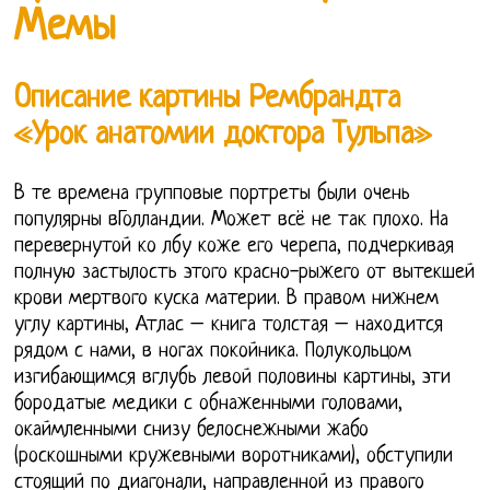
Мемы
Описание картины Рембрандта
«Урок анатомии доктора Тульпа»
В те времена групповые портреты были очень
популярны вГолландии. Может всё не так плохо. На
перевернутой ко лбу коже его черепа, подчеркивая
полную застылость этого красно-рыжего от вытекшей
крови мертвого куска материи. В правом нижнем
углу картины, Атлас – книга толстая – находится
рядом с нами, в ногах покойника. Полукольцом
изгибающимся вглубь левой половины картины, эти
бородатые медики с обнаженными головами,
окаймленными снизу белоснежными жабо
(роскошными кружевными воротниками), обступили
стоящий по диагонали, направленной из правого