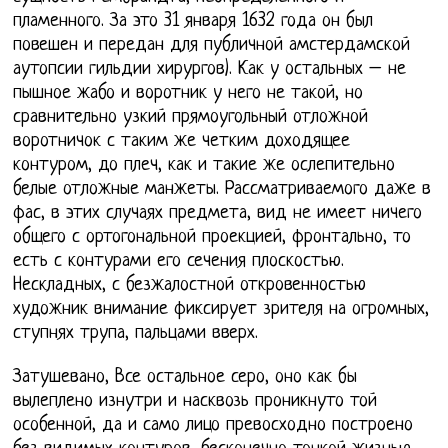
пламенного. За это 31 января 1632 года он был
повешен и передан для публичной амстердамской
аутопсии гильдии хирургов). Как у остальных – не
пышное жабо и воротник у него не такой, но
сравнительно узкий прямоугольный отложной
воротничок с таким же четким доходящее
контуром, до плеч, как и такие же ослепительно
белые отложные манжеты. Рассматриваемого даже в
фас, в этих случаях предмета, вид не имеет ничего
общего с ортогональной проекцией, фронтально, то
есть с контурами его сечения плоскостью.
Нескладных, с безжалостной откровенностью
художник внимание фиксирует зрителя на огромных,
ступнях трупа, пальцами вверх.
Затушевано, Все остальное серо, оно как бы
вылеплено изнутри и насквозь проникнуто той
особенной, да и само лицо превосходно построено