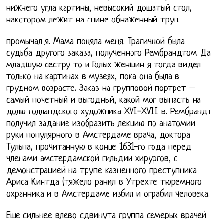
нижнего угла картины, невысокий дощатый стол,
накотором лежит на спине обнаженный труп.
промычал я. Мама поняла меня. Трагичной была
судьба другого заказа, полученного Рембрандтом. Да
младшую сестру то и Голых женщин я тогда видел
только на картинах в музеях, пока она была в
грудном возрасте. Заказ на групповой портрет –
самый почетный и выгодный, какой мог выпасть на
долю голландского художника XVI-XVII в. Рембрандт
получил задание изобразить лекцию по анатомии
руки популярного в Амстердаме врача, доктора
Тульпа, прочитанную в конце 1631-го года перед
членами амстердамской гильдии хирургов, с
демонстрацией на трупе казненного преступника
Ариса Кинтда (тяжело ранил в Утрехте тюремного
охранника и в Амстердаме избил и ограбил человека.
Еще сильнее влево сдвинута группа семерых врачей