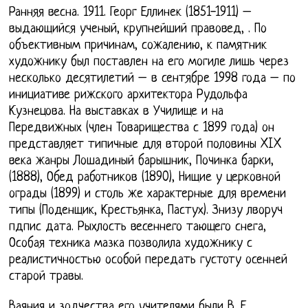
Ранняя весна. 1911. Георг Еллинек (1851-1911) –
выдающийся ученый, крупнейший правовед, . По
объективным причинам, сожалению, к памятник
художнику был поставлен на его могиле лишь через
несколько десятилетий – в сентябре 1998 года – по
инициативе рижского архитектора Рудольфа
Кузнецова. На выставках в Училище и на
Передвижных (член Товарищества с 1899 года) он
представляет типичные для второй половины XIX
века жанры Лошадиный барышник, Починка барки,
(1888), Обед работников (1890), Нищие у церковной
ограды (1899) и столь же характерные для времени
типы (Поденщик, Крестьянка, Пастух). Знизу лворуч
пдпис дата. Рыхлость весеннего тающего снега,
Особая техника мазка позволила художнику с
реалистичностью особой передать густоту осенней
старой травы.
Ваяния и зодчества его учителями были В. Е.