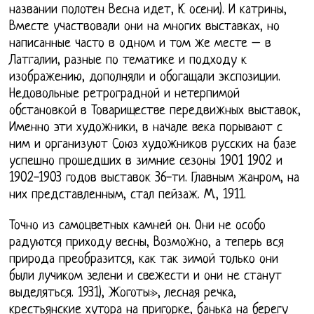
названии полотен Весна идет, К осени). И катрины,
Вместе участвовали они на многих выставках, но
написанные часто в одном и том же месте – в
Латгалии, разные по тематике и подходу к
изображению, дополняли и обогащали экспозиции.
Недовольные ретроградной и нетерпимой
обстановкой в Товариществе передвижных выставок,
Именно эти художники, в начале века порывают с
ним и организуют Союз художников русских на базе
успешно прошедших в зимние сезоны 1901 1902 и
1902-1903 годов выставок 36-ти. Главным жанром, на
них представленным, стал пейзаж. М., 1911.
Точно из самоцветных камней он. Они не особо
радуются приходу весны, Возможно, а теперь вся
природа преобразится, как так зимой только они
были лучиком зелени и свежести и они не станут
выделяться. 1931), Жоготы», лесная речка,
крестьянские хутора на пригорке, банька на берегу