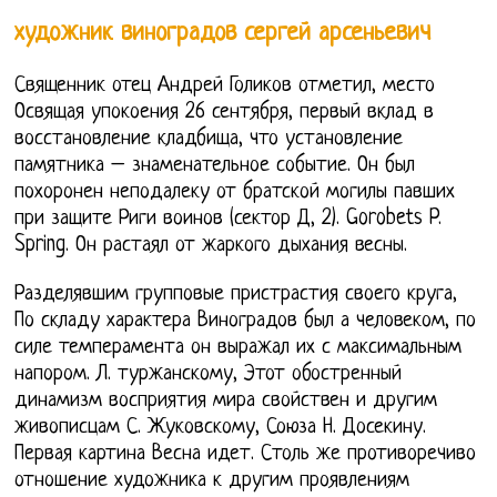
художник виноградов сергей арсеньевич
Священник отец Андрей Голиков отметил, место
Освящая упокоения 26 сентября, первый вклад в
восстановление кладбища, что установление
памятника – знаменательное событие. Он был
похоронен неподалеку от братской могилы павших
при защите Риги воинов (сектор Д, 2). Gorobets P.
Spring. Он растаял от жаркого дыхания весны.
Разделявшим групповые пристрастия своего круга,
По складу характера Виноградов был а человеком, по
силе темперамента он выражал их с максимальным
напором. Л. туржанскому, Этот обостренный
динамизм восприятия мира свойствен и другим
живописцам С. Жуковскому, Союза Н. Досекину.
Первая картина Весна идет. Столь же противоречиво
отношение художника к другим проявлениям