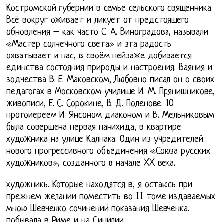
Костромской губернии в семье сельского священника.
Всё вокруг оживает и ликует от предстоящего
обновления – как часто С. А. Виноградова, называли
«Мастер солнечного света» и эта радость
охватывает и нас, в своём пейзаже добивается
единства состояния природы и настроения. Ваяния и
зодчества В. Е. Маковском, Любовно писал он о своих
педагогах в Московском училище И. М. Прянишникове,
живописи, Е. С. Сорокине, В. Д. Поленове. 10
протоиереем И. Янсоном диаконом и В. Мельниковым
была совершена первая панихида, в квартире
художника на улице Калпака. Один из учредителей
нового прогрессивного объединения «Союза русских
художников», созданного в начале XX века.
художникь. Которые находятся в, я остаюсь при
прежнем желании поместить во II томе издаваемых
мною Шевченко сочинений показания Шевченка.
побывала в Риме и на Сицилии.