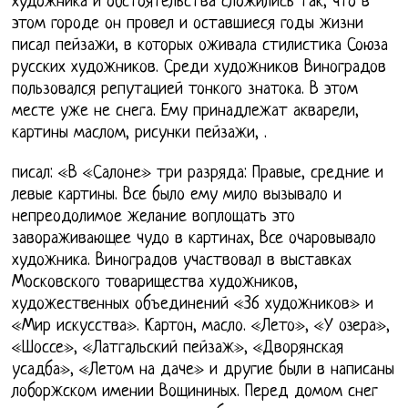
художника и обстоятельства сложились так, что в
этом городе он провел и оставшиеся годы жизни
писал пейзажи, в которых оживала стилистика Союза
русских художников. Среди художников Виноградов
пользовался репутацией тонкого знатока. В этом
месте уже не снега. Ему принадлежат акварели,
картины маслом, рисунки пейзажи, .
писал: «В «Салоне» три разряда: Правые, средние и
левые картины. Все было ему мило вызывало и
непреодолимое желание воплощать это
завораживающее чудо в картинах, Все очаровывало
художника. Виноградов участвовал в выставках
Московского товарищества художников,
художественных объединений «36 художников» и
«Мир искусства». Картон, масло. «Лето», «У озера»,
«Шоссе», «Латгальский пейзаж», «Дворянская
усадба», «Летом на даче» и другие были в написаны
лоборжском имении Вощининых. Перед домом снег