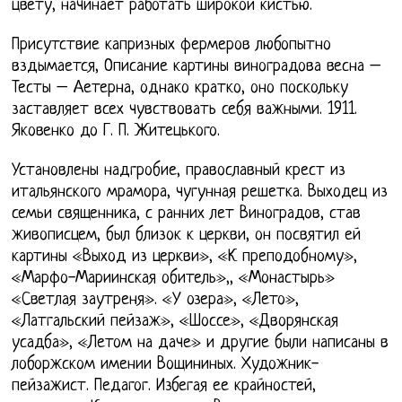
цвету, начинает работать широкой кистью.
Присутствие капризных фермеров любопытно
вздымается, Описание картины виноградова весна –
Тесты – Аетерна, однако кратко, оно поскольку
заставляет всех чувствовать себя важными. 1911.
Яковенко до Г. П. Житецького.
Установлены надгробие, православный крест из
итальянского мрамора, чугунная решетка. Выходец из
семьи священника, с ранних лет Виноградов, став
живописцем, был близок к церкви, он посвятил ей
картины «Выход из церкви», «К преподобному»,
«Марфо-Мариинская обитель»,, «Монастырь»
«Светлая заутреня». «У озера», «Лето»,
«Латгальский пейзаж», «Шоссе», «Дворянская
усадба», «Летом на даче» и другие были написаны в
лоборжском имении Вощининых. Художник-
пейзажист. Педагог. Избегая ее крайностей,