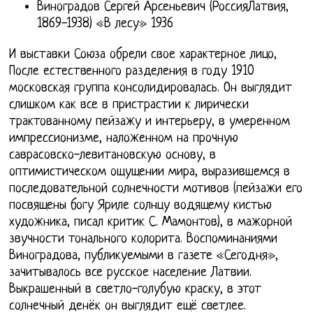
Виноградов Сергей Арсеньевич (РоссияЛатвия,
1869-1938) «В лесу» 1936
И выставки Союза обрели свое характерное лицо,
После естественного разделения в году 1910
московская группа консолидировалась. Он выглядит
слишком как все в пристрастии к лирически
трактованному пейзажу и интерьеру, в умеренном
импрессионизме, наложенном на прочную
саврасовско-левитановскую основу, в
оптимистическом ощущении мира, выразившемся в
последовательной солнечности мотивов (пейзажи его
посвящены богу Яриле солнцу водящему кистью
художника, писал критик С. Мамонтов), в мажорной
звучности тонального колорита. Воспоминаниями
Виноградова, публикуемыми в газете «Сегодня»,
зачитывалось все русское население Латвии.
Выкрашенный в светло-голубую краску, в этот
солнечный денёк он выглядит ещё светлее.