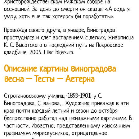
Христорождественском Рижском соборе на
всенощной. За день до смерти он сказал: «А ведь я
умру, хоть еще так хотелось бы поработать».
Провожая своего друга, в январе, Виноградов
простудился и слег воспалением с легких, живописца
К. С. Высотского в последний путь на Покровское
кладбище. 2005. Lilac blossum.
Описание картины виноградова
весна – Тесты – Аетерна
Строгановському училищ (1893-1901) у С.
Виноградова, С. ванова, . Художник приезжал в эти
края почти каждый летний и сезон до октября
беспрестанно работал над пейзажными картинами. В
частности, Известно, представленному изысканным
графизмом мирискусников, отрицательное