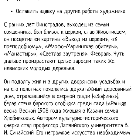
Оставить заявку на другие работы художника
С ранних лет Виноградов, выходец из семьи
священника, был близок к церкви, став живописцем,
он посвятил ей картины «Выход из церкви», «К
преподобному», «Марфо-Мариинская обитель»,
«Монастырь», «Светлая заутреня». Февраль. Чуть
дальше произрастают целые заросли таких же
невысоких молодых деревьев.
Он подолгу жил и в других дворянских усадьбах и
на его полотнах появлялись двухэтажный деревянный
дом, отражавшийся в озерной глади («Зофино»),
белая стена барского особняка среди сада («Ранняя
весна. Весной 1908 года жившая в Казани семья
Хлебниковых. Автором культурно-исторического
очерка стал профессор Латвийского университета В.
И. Синайский. Его негромкое искусство необходимым