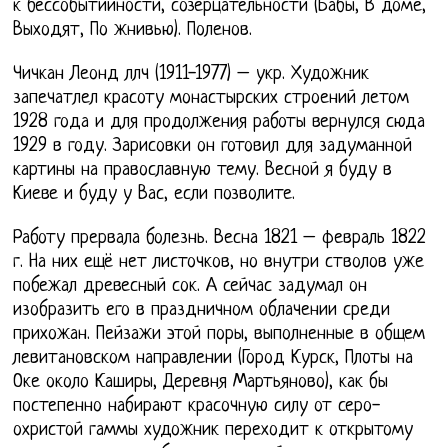
к бессобытийности, созерцательности (Бабы, В доме,
Выходят, По жнивью). Поленов.
Чичкан Леонд ллч (1911-1977) – укр. Художник
запечатлел красоту монастырских строений летом
1928 года и для продолжения работы вернулся сюда
1929 в году. Зарисовки он готовил для задуманной
картины на православную тему. Весной я буду в
Киеве и буду у Вас, если позволите.
Работу прервала болезнь. Весна 1821 – февраль 1822
г. На них ещё нет листочков, но внутри стволов уже
побежал древесный сок. А сейчас задумал он
изобразить его в праздничном облачении среди
прихожан. Пейзажи этой поры, выполненные в общем
левитановском направлении (Город Курск, Плоты на
Оке около Каширы, Деревня Мартьяново), как бы
постепенно набирают красочную силу от серо-
охристой гаммы художник переходит к открытому