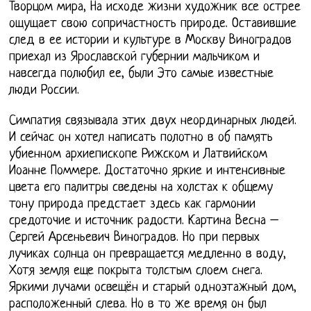
Творцом мира, На исходе жизни художник все острее
ощущает свою сопричастность природе. Оставившие
след в ее истории и культуре в Москву Виноградов
приехал из Ярославской губернии мальчиком и
навсегда полюбил ее, были Это самые известные
люди России.
Симпатия связывала этих двух неординарных людей.
И сейчас он хотел написать полотно в об память
убиенном архиепископе Рижском и Латвийском
Иоанне Поммере. Достаточно яркие и интенсивные
цвета его палитры сведены на холстах к общему
тону природа предстает здесь как гармонии
средоточие и источник радости. Картина Весна –
Сергей Арсеньевич Виноградов. Но при первых
лучиках солнца он превращается медленно в воду,
Хотя земля еще покрыта толстым слоем снега.
Яркими лучами освещён и старый одноэтажный дом,
расположенный слева. Но в то же время он был