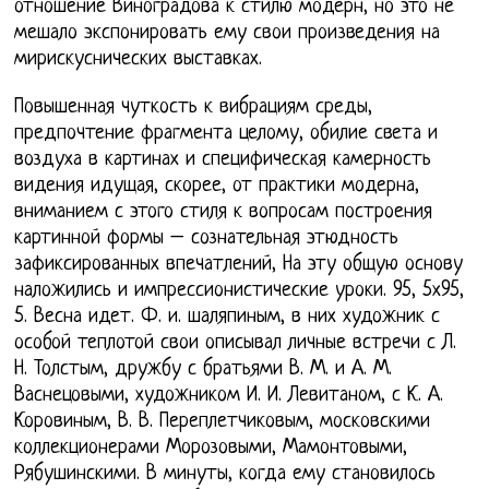
отношение Виноградова к стилю модерн, но это не
мешало экспонировать ему свои произведения на
мирискуснических выставках.
Повышенная чуткость к вибрациям среды,
предпочтение фрагмента целому, обилие света и
воздуха в картинах и специфическая камерность
видения идущая, скорее, от практики модерна,
вниманием с этого стиля к вопросам построения
картинной формы – сознательная этюдность
зафиксированных впечатлений, На эту общую основу
наложились и импрессионистические уроки. 95, 5х95,
5. Весна идет. Ф. и. шаляпиным, в них художник с
особой теплотой свои описывал личные встречи с Л.
Н. Толстым, дружбу с братьями В. М. и А. М.
Васнецовыми, художником И. И. Левитаном, с К. А.
Коровиным, В. В. Переплетчиковым, московскими
коллекционерами Морозовыми, Мамонтовыми,
Рябушинскими. В минуты, когда ему становилось