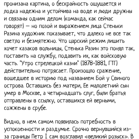
пронизана картина, о бескрайность ощущается и
лодка надежна и устойчива на воде и люди дружны
и связаны одним делом (команда, как сейчас
говорят) – но позой и выражением лица Стеньки
Разина художник показывает, что далеко не все так
светло и безмятежно. Что царский режим лишить
хочет казаков вольницы, Стенька Разин это понял так,
поставить на службу, подавить их, как войсковую
часть. "Утро стрелецкой казни" (1878-1881, ГТГ)
действительно потрясает. Произошло сражение,
вошедшее в историю под названием Бой у Свиного
острова. Оставшись без матери, Ее малолетний сын
умер в Москве, а четырнадцать слуг, были братья
отправлены в ссылку, оставшихся ей верными,
сожжены в срубе.
Видно, в нем самом появилась потребность в
успокоенности и раздумье. Срочно вернувшийся из-
за границы Петр I сам возглавил «великий розыск». В