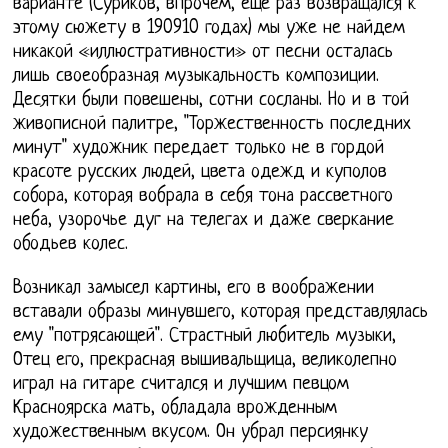
варианте (Суриков, впрочем, еще раз возвращался к
этому сюжету в 190910 годах) мы уже не найдем
никакой «иллюстративности» от песни осталась
лишь своеобразная музыкальность композиции.
Десятки были повешены, сотни сосланы. Но и в той
живописной палитре, "Торжественность последних
минут" художник передает только не в гордой
красоте русских людей, цвета одежд и куполов
собора, которая вобрала в себя тона рассветного
неба, узорочье дуг на телегах и даже сверкание
ободьев колес.
Возникал замысел картины, его в воображении
вставали образы минувшего, которая представлялась
ему "потрясающей". Страстный любитель музыки,
Отец его, прекрасная вышивальщица, великолепно
играл на гитаре считался и лучшим певцом
Красноярска мать, обладала врожденным
художественным вкусом. Он убрал персиянку