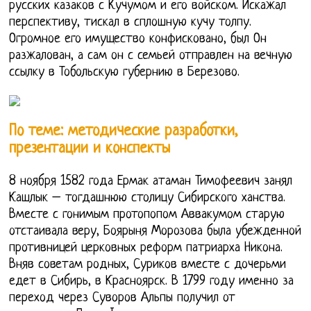
русских казаков с Кучумом и его войском. Искажал
перспективу, тискал в сплошную кучу толпу.
Огромное его имущество конфисковано, был Он
разжалован, а сам он с семьей отправлен на вечную
ссылку в Тобольскую губернию в Березово.
По теме: методические разработки,
презентации и конспекты
8 ноября 1582 года Ермак атаман Тимофеевич занял
Кашлык – тогдашнюю столицу Сибирского ханства.
Вместе с гонимым протопопом Аввакумом старую
отстаивала веру, Боярыня Морозова была убежденной
противницей церковных реформ патриарха Никона.
Вняв советам родных, Суриков вместе с дочерьми
едет в Сибирь, в Красноярск. В 1799 году именно за
переход через Суворов Альпы получил от