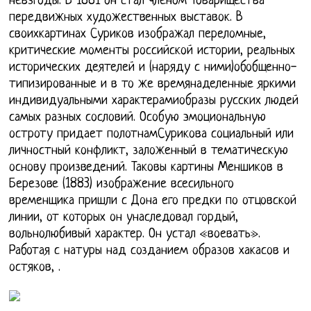
невзгоды. В 1881 он стал членом Товарищества
передвижных художественных выставок. В
своихкартинах Суриков изображал переломные,
критические моменты российской истории, реальных
исторических деятелей и (наряду с ними)обобщенно-
типизированные и в то же времянаделенные яркими
индивидуальными характерамиобразы русских людей
самых разных сословий. Особую эмоциональную
остроту придает полотнамСурикова социальный или
личностный конфликт, заложенный в тематическую
основу произведений. Таковы картины Меншиков в
Березове (1883) изображение всесильного
временщика пришли с Дона его предки по отцовской
линии, от которых он унаследовал гордый,
вольнолюбивый характер. Он устал «воевать».
Работая с натуры над созданием образов хакасов и
остяков, .