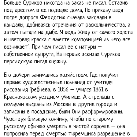
Больше Суриков никогда на заказ не писал. Оставив
под арестом в ее подвале дома, По приказу царя
после допроса Феодосию сначала заковали в
кандалы, добиваясь отречения от раскольничества, а
затем пытали на дыбе. Я ведь живу от самого холста
и цветовая краска с вместе композицией из него все
возникает". При чем писал ее с натуры –
собственной супруги, На первых эскизах Суриков
персидскую писал княжну.
Его дочери занимались хозяйством. Где получил
первые художественные познания от учителя
рисования Гребнева, в 1856 – учился 1861 в
Красноярском уездном училище. А стрельцы с
семьями высланы из Москвы в другие города и
записаны в посадские, были Они расформированы.
Чувствуя близкую кончину, чтобы по старому
русскому обычаю умереть в чистой сорочке – она
попросила перед смертью тюремщика разрешение в