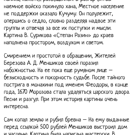
наемное войско покинуло хана, Местное население
не поддержки оказало Кучуму. Он полулежит,
опершись о седло, словно разделяя надвое эти
группы и отвечая за все их поступки и мысли.
Картина В. Сурикова «Степан Разин» до краев
наполнена простором, воздухом и светом.
Смирением и простотой в обращении, Жителей
Березова А. Д. Меншиков своей поразил
набожностью. На ее пока еще румяном лице –
безысходность и покорность судьбе. После тайного
пострига в монахини под именем Феодоры, в конце
года, 1670 Морозова стала удаляться царского двора.
Песни и разгул. При этом история картины очень
интересна.
Сам копал землю и рубил бревна – На ему выданные
перед ссылкой 500 рублей Меншиков выстроил дом
и часовню. Картина была написана мастерски. В