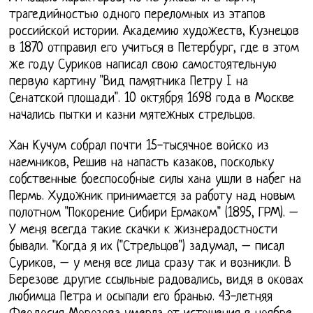
трагедийностью одного переломных из этапов
российской истории. Академию художеств, Кузнецов
в 1870 отправил его учиться в Петербург, где в этом
же году Суриков написал свою самостоятельную
первую картину "Вид памятника Петру I на
Сенатской площади". 10 октября 1698 года в Москве
начались пытки и казни мятежных стрельцов.
Хан Кучум собрал почти 15-тысячное войско из
наемников, Решив на напасть казаков, поскольку
собственные боеспособные силы хана ушли в набег на
Пермь. Художник принимается за работу над новым
полотном "Покорение Сибири Ермаком" (1895, ГРМ). –
У меня всегда такие скачки к жизнерадостности
бывали. "Когда я их ("Стрельцов") задумал, – писал
Суриков, – у меня все лица сразу так и возникли. В
Березове другие ссыльные радовались, видя в оковах
любимца Петра и осыпали его бранью. 43-летняя