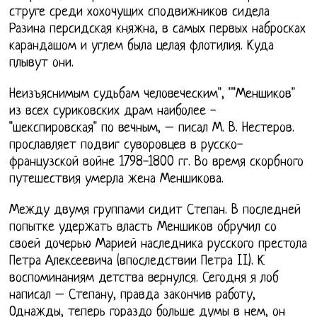
струге среди хохочущих сподвижников сидела
Разина персидская княжна, в самых первых набросках
карандашом и углем была целая флотилия. Куда
плывут они.
Неизъяснимым судьбам человеческим", ""Меншиков"
из всех суриковских драм наиболее -
"шекспировская" по вечным, – писал М. В. Нестеров.
прославляет подвиг суворовцев в русско-
французской войне 1798-1800 гг. Во время скорбного
путешествия умерла жена Меншикова.
Между двумя группами сидит Степан. В последней
попытке удержать власть Меншиков обручил со
своей дочерью Марией наследника русского престола
Петра Алексеевича (впоследствии Петра II). К
воспоминаниям детства вернулся. Сегодня я лоб
написал – Степану, правда закончив работу,
Однажды, теперь гораздо больше думы в нем, он