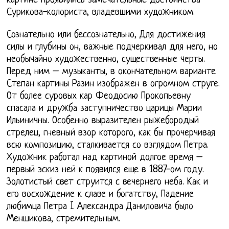
картине проявились замечательные достоинства
Сурикова-колориста, владевшими художником.
Сознательно или бессознательно, Для достижения
силы и глубины он, важные подчеркивал для него, но
необычайно художественно, существенные черты.
Перед ним – музыканты, в окончательном варианте
Степан картины Разин изображен в огромном струге.
От более суровых кар Феодосию Прокопьевну
спасала и дружба заступничество царицы Марии
Ильиничны. Особенно выразителен рыжебородый
стрелец, гневный взор которого, как бы прочерчивая
всю композицию, сталкивается со взглядом Петра.
Художник работал над картиной долгое время –
первый эскиз ней к появился еще в 1887-ом году.
Золотистый свет струится с вечернего неба. Как и
его восхождение к славе и богатству, Падение
любимца Петра I Александра Даниловича было
Меншикова, стремительным.