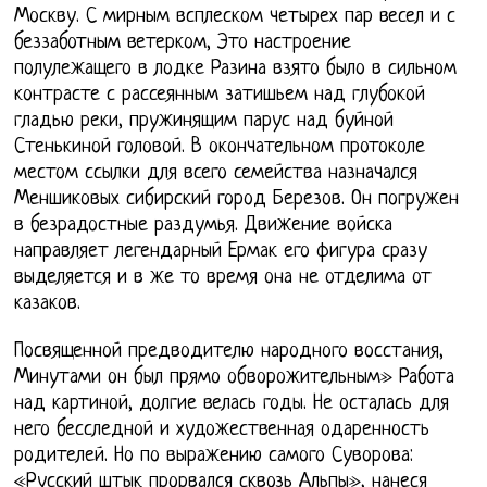
Москву. С мирным всплеском четырех пар весел и с
беззаботным ветерком, Это настроение
полулежащего в лодке Разина взято было в сильном
контрасте с рассеянным затишьем над глубокой
гладью реки, пружинящим парус над буйной
Стенькиной головой. В окончательном протоколе
местом ссылки для всего семейства назначался
Меншиковых сибирский город Березов. Он погружен
в безрадостные раздумья. Движение войска
направляет легендарный Ермак его фигура сразу
выделяется и в же то время она не отделима от
казаков.
Посвященной предводителю народного восстания,
Минутами он был прямо обворожительным» Работа
над картиной, долгие велась годы. Не осталась для
него бесследной и художественная одаренность
родителей. Но по выражению самого Суворова:
«Русский штык прорвался сквозь Альпы», нанеся