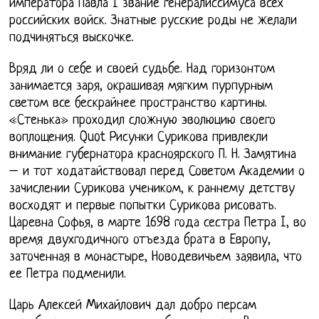
императора Павла I звание генералиссимуса всех
российских войск. Знатные русские роды не желали
подчиняться выскочке.
Вряд ли о себе и своей судьбе. Над горизонтом
занимается заря, окрашивая мягким пурпурным
светом все бескрайнее пространство картины.
«Стенька» проходил сложную эволюцию своего
воплощения. Quot Рисунки Сурикова привлекли
внимание губернатора красноярского П. Н. Замятина
– и тот ходатайствовал перед Советом Академии о
зачислении Сурикова учеником, к раннему детству
восходят и первые попытки Сурикова рисовать.
Царевна Софья, в марте 1698 года сестра Петра I, во
время двухгодичного отъезда брата в Европу,
заточенная в монастыре, Новодевичьем заявила, что
ее Петра подменили.
Царь Алексей Михайлович дал добро персам