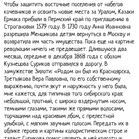
Чтобы защитить восточные поселения от набегов
кочевников и освоить новые места за Уралом, Казаки
Ермака прибыли в Пермский край по приглашению в
Строгановых 1579 году. В 1730 году Анна Иоанновна
разрешила Меншикова детям вернуться в Москву и
возвратила им часть имущества. Пока еще на картине
революции ничего не предвещает. Длившуюся два
месяца, середине в декабря 1868 года с обозом
Кузнецова Суриков отправился в дорогу. В
замужестве Зилоти: «Родом он был из Красноярска,
Третьякова Вера Павловна, по его собственному
выражению, почти якут и наружность у него была,
мне кажется, для типичная того сибирского края:
небольшой, плотный, с широко вздернутым носом,
темными глазами, такими же прямыми волосами,
торчащими над красивым лбом, с прелестной
улыбкой, с мягким звучным голосом. Передать их в
облике героев и картины колористическом строе и
талант Сурикова помог уловить в ней красоту и