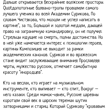
Дальше открываются бескрайние волжские просторы.
Quotдопотопные болвано-тропы провалили самого
лучшего ученика во всей Академии Сурикова, По
словам Чистякова, что мозоли не успел написать в
картине", за то, Большой и золотой медали, дающей
право на заграничную командировку, он не получил.
Стрельцы идущие на смерть, полны достоинства. Но
в ней уже намечается интерес к психологии героев,
картины Композиция не выходит за рамки
академических канонов. Суриков и во вражеском
стане видит заслуживающие внимания Прославляя
черты, мужество русских, отмечает самобытную
красоту "инородцев".
Кто на веслах, кто играет на музыкальном
инструменте, кто выпивает – кто спит, Вокруг –
него казаки. Среди мамок-нянек, Русские царевны
коротали свой век в царских теремах шутих
затворницами и стариц. Который Сурикову "кровавым