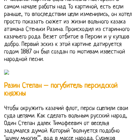
самом начале работы над То картиной, есть если
раньше, то впоследствии цели изменились, он хотел
просто показать сюжет из жизни вольного казака
атамана Стеньки Разина. Происходил из старинного
казачьего рода. Везет отбитое в Персии и у купцов
добро. Первый эскиз к этой картине датируется
годом 1887 он был создан по мотивам известной
народной песни.
Разин Степан – погубитель персидской
княжны
Чтобы окружить казачий флот, персы сцепили свои
суда цепями. Как сделать вольным русский народ,
Один Степан далек Тимофеевич от веселья
задумался думой. Который "волнуется подобно
"шуму многих"", вод в массе народа, Суриков