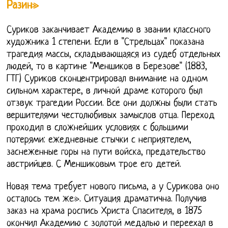
Разин»
Суриков заканчивает Академию в звании классного
художника 1 степени. Если в "Стрельцах" показана
трагедия массы, складывающаяся из судеб отдельных
людей, то в картине "Меншиков в Березове" (1883,
ГТГ) Суриков сконцентрировал внимание на одном
сильном характере, в личной драме которого был
отзвук трагедии России. Все они должны были стать
вершителями честолюбивых замыслов отца. Переход
проходил в сложнейших условиях с большими
потерями: ежедневные стычки с неприятелем,
заснеженные горы на пути войска, предательство
австрийцев. С Меншиковым трое его детей.
Новая тема требует нового письма, а у Сурикова оно
осталось тем же». Ситуация драматична. Получив
заказ на храма роспись Христа Спасителя, в 1875
окончил Академию с золотой медалью и переехал в