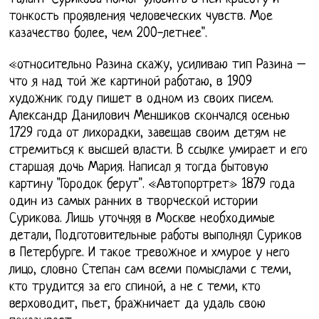
тонкость проявления человеческих чувств. Мое
казачество более, чем 200-летнее".
«относительно Разина скажу, усиливаю тип Разина –
что я над той же картиной работаю, в 1909
художник году пишет в одном из своих писем.
Александр Данилович Меншиков скончался осенью
1729 года от лихорадки, завещав своим детям не
стремиться к высшей власти. В ссылке умирает и его
старшая дочь Мария. Написал я тогда бытовую
картину "Городок берут". «Автопортрет» 1879 года
один из самых ранних в творческой истории
Сурикова. Лишь уточняя в Москве необходимые
детали, Подготовительные работы выполнял Суриков
в Петербурге. И такое тревожное и хмурое у него
лицо, словно Степан сам всеми помыслами с теми,
кто трудится за его спиной, а не с теми, кто
верховодит, пьет, бражничает да удаль свою