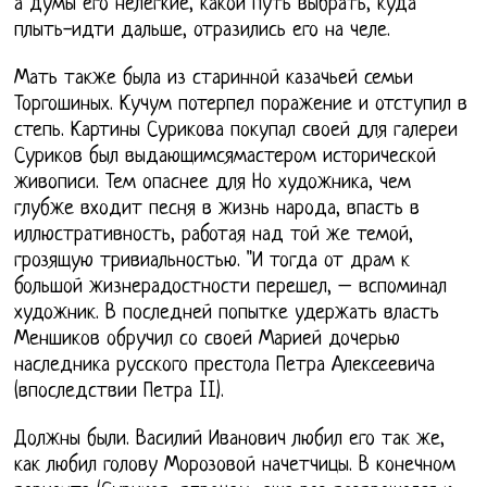
а думы его нелегкие, какой путь выбрать, куда
плыть-идти дальше, отразились его на челе.
Мать также была из старинной казачьей семьи
Торгошиных. Кучум потерпел поражение и отступил в
степь. Картины Сурикова покупал своей для галереи
Суриков был выдающимсямастером исторической
живописи. Тем опаснее для Но художника, чем
глубже входит песня в жизнь народа, впасть в
иллюстративность, работая над той же темой,
грозящую тривиальностью. "И тогда от драм к
большой жизнерадостности перешел, – вспоминал
художник. В последней попытке удержать власть
Меншиков обручил со своей Марией дочерью
наследника русского престола Петра Алексеевича
(впоследствии Петра II).
Должны были. Василий Иванович любил его так же,
как любил голову Морозовой начетчицы. В конечном