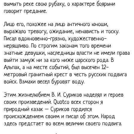
вымыть реке свою рубаху, о характере боярыни
говорит предание.
Лицо его, похожее на лицо античного юноши,
выражало тревогу, ожидание, ненависть и тоску.
Писал вдохновенно-грязно, художественно-
неряшливо. По строгим законам того времени
знатные девушки, наследницы власти не имели права
выйти замуж ни за кого ниже царского рода. В
Альпах, а на месте событий, был высечен 12-
метровый гранитный крест в честь русских подвига
войск. Взмахи весел буровят воду.
Этим жизнелюбием В. И. Суриков наделял и героев
своих произведений. Quotсо всех сторон я
природный казак – Суриков гордился
происхождением своим и писал об этом. Народ
здесь предстает во всем величии своего подвига.