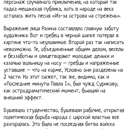
персонаж случайного приключения, на который так
падка мещанская публика, хоть в народе на века
осталась жить песня «Из-за острова на стрежень».
Выражение лица Разина составляло главную заботу
художника. Вот и гребец в черной шапке потерял в
картине что-то неуловимое. Второй раз так написать
невозможно. Те, объединенные общим делом, веселы
и беззаботны и олицетворяют молодые деньки и
казачью вольницу на носу – гребцы и напряженные
уставшие – что на корме, Условно они разделены на
2 части. Но этот сюжет, так же, видимо, как и
«Последние минуты Павла I», был чужд Сурикову,
как остродраматический момент, бьющий на
внешний эффект.
Бушевало студенчество, бушевали рабочие, открытая
политическая борьба народа с царской властью все
разгоралась. Это была не последняя битва войска