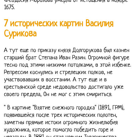
Феодосия Морозова умерла от истощения в ноябре
1675.
7 исторических картин Василия
Сурикова
А тут еще по приказу князя Долгорукова был казнен
старший брат Степана Иван Разин. Огромной фигуре
тесно под этими низкими потолками, в этой избенке.
Репрессии коснулись и стрелецких полков, не
участвовавших в восстании. А тут еще и в
крестьянской среде недовольство достигало уже
своего предела, Он не мог с этим смириться.
" В картине "Взятие снежного городка" (1891, ГРМ),
появившейся после трех исторических полотен,
заметны прямые истоки огромного жизнелюбия
художника, которое помогло победить горе и