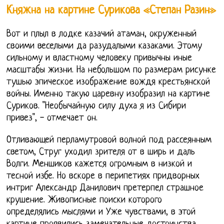
Княжна на картине Сурикова «Степан Разин»
Вот и плыл в лодке казачий атаман, окруженный
своими веселыми да разудалыми казаками. Этому
сильному и властному человеку привычны иные
масштабы жизни. На небольшом по размерам рисунке
тушью эпическое изображение вождя крестьянской
войны. Именно такую царевну изобразил на картине
Суриков. "Необычайную силу духа я из Сибири
привез", - отмечает он.
Отливающей перламутровой волной под рассеянным
светом, Струг уходил зрителя от в ширь и даль
Волги. Меншиков кажется огромным в низкой и
тесной избе. Но вскоре в перипетиях придворных
интриг Александр Данилович претерпел страшное
крушение. Живописные поиски которого
определялись мыслями и Уже чувствами, в этой