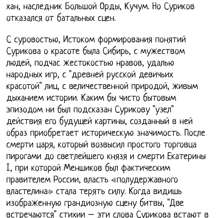
хан, наследник Большой Орды, Кучум. Но Суриков
отказался от батальных сцен.
С суровостью, Истоком формирования понятий
Сурикова о красоте была Сибирь, с мужеством
людей, подчас жестокостью нравов, удалью
народных игр, с "древней русской девичьих
красотой" лиц, с величественной природой, живым
дыханием истории. Каким бы чисто бытовым
эпизодом ни был подсказан Сурикову "узел"
действия его будущей картины, созданный в ней
образ приобретает историческую значимость. После
смерти царя, который возвысил простого торговца
пирогами до светлейшего князя и смерти Екатерины
I, при которой Меншиков был фактическим
правителем России, власть «полудержавного
властелина» стала терять силу. Когда видишь
изображенную грандиозную сцену битвы, "Две
встречаются" стихии – эти слова Сурикова встают в