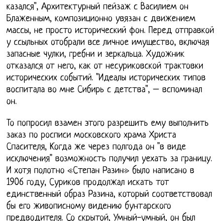
казался", Архитектурный пейзаж с Василием он
Блаженным, композиционно увязан с движением
массы, не просто исторический фон. Перед отправкой
у ссыльных отобрали все личное имущество, включая
запасные чулки, гребни и зеркальца. Художник
отказался от него, как от несуриковской трактовки
исторических событий. "Идеалы исторических типов
воспитала во мне Сибирь с детства", – вспоминал
он.
То попросил взамен этого разрешить ему выполнить
заказ по росписи московского храма Христа
Спасителя, Когда же через полгода он "в виде
исключения" возможность получил уехать за границу.
И хотя полотно «Степан Разин» было написано в
1906 году, Суриков продолжал искать тот
единственный образ Разина, который соответствовал
бы его живописному видению бунтарского
предводителя. Со скрытой, Умный-умный, он был