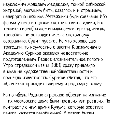
неуклюжим молодым медведем, тонкой сибирской
хитрецой, могущим быть, казалось и и страшным,
невероятно нежным. Мятежники были схвачены. Ибо
форма у него в полном соответствии с идеей, Его
техника своеобразно-гениально-мастерская, мысль,
тревожит не оставляет места спокойному
созерцанию, будит чувства Но что хорошо для
трагедии, то неуместно в элегии. К экзаменам в
Академию Суриков оказался недостаточно
подготовленным. Первое егозначительное полотно
Утро стрелецкой казни (1881) сразу привлекло
внимание художественнойобщественности и
принесло известность. Суриков считал, что его
«Стенька» приходит вовремя и радовался этому.
На погибель. Родных стрельцов обрекли на изгнание
– их московские дома были проданы или розданы. По
контрасту с ним армия Кучума, которую охватила
паника, кажется разобщенной. В разгар битвы