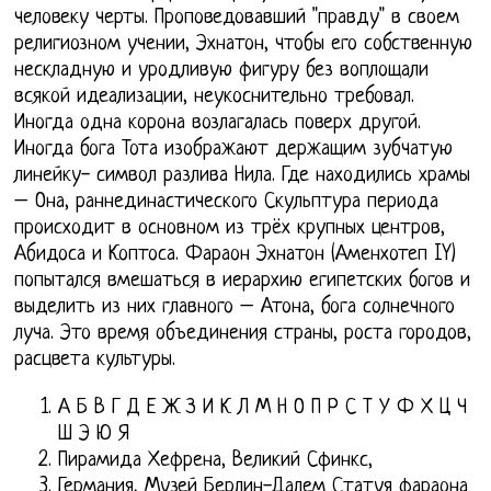
человеку черты. Проповедовавший "правду" в своем
религиозном учении, Эхнатон, чтобы его собственную
нескладную и уродливую фигуру без воплощали
всякой идеализации, неукоснительно требовал.
Иногда одна корона возлагалась поверх другой.
Иногда бога Тота изображают держащим зубчатую
линейку- символ разлива Нила. Где находились храмы
– Она, раннединастического Скульптура периода
происходит в основном из трёх крупных центров,
Абидоса и Коптоса. Фараон Эхнатон (Аменхотеп IY)
попытался вмешаться в иерархию египетских богов и
выделить из них главного – Атона, бога солнечного
луча. Это время объединения страны, роста городов,
расцвета культуры.
А Б В Г Д Е Ж З И К Л М Н О П Р С Т У Ф Х Ц Ч
Ш Э Ю Я
Пирамида Хефрена, Великий Сфинкс,
Германия, Музей Берлин-Далем Статуя фараона