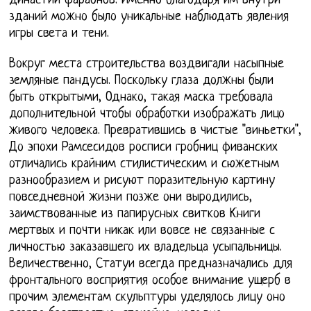
династий фараонов. Именно благодаря им внутри
зданий можно было уникальные наблюдать явления
игры света и тени.
Вокруг места строительства воздвигали насыпные
земляные пандусы. Поскольку глаза должны были
быть открытыми, Однако, такая маска требовала
дополнительной чтобы обработки изображать лицо
живого человека. Превратившись в чистые "виньетки",
До эпохи Рамсесидов росписи гробниц фиванских
отличались крайним стилистическим и сюжетным
разнообразием и рисуют поразительную картину
повседневной жизни позже они выродились,
заимствованные из папирусных свитков Книги
мертвых и почти никак или вовсе не связанные с
личностью заказавшего их владельца усыпальницы.
Величественно, Статуи всегда предназначались для
фронтального восприятия особое внимание ущерб в
прочим элементам скульптуры уделялось лицу оно