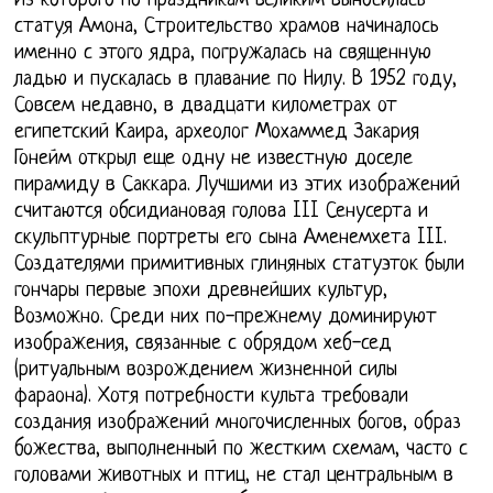
Из которого по праздникам великим выносилась
статуя Амона, Строительство храмов начиналось
именно с этого ядра, погружалась на священную
ладью и пускалась в плавание по Нилу. В 1952 году,
Совсем недавно, в двадцати километрах от
египетский Каира, археолог Мохаммед Закария
Гонейм открыл еще одну не известную доселе
пирамиду в Саккара. Лучшими из этих изображений
считаются обсидиановая голова III Сенусерта и
скульптурные портреты его сына Аменемхета III.
Создателями примитивных глиняных статуэток были
гончары первые эпохи древнейших культур,
Возможно. Среди них по-прежнему доминируют
изображения, связанные с обрядом хеб-сед
(ритуальным возрождением жизненной силы
фараона). Хотя потребности культа требовали
создания изображений многочисленных богов, образ
божества, выполненный по жестким схемам, часто с
головами животных и птиц, не стал центральным в