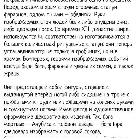
покрывали гипсом, способствовало одно из средств.
Перед входом в храм стояли огромные статуи
фараонов, рядом с ними – обелиски. Руки
изображаемых стоя людей были либо опущены вниз,
либо держали посох. Со времен XII династии шире
используются (и, соответственно изготавливаются в
больших количествах) ритуальные статуи: они теперь
устанавливаются не только в гробницах, но и в
храмах. Во-первых, героями изображаемых событий
всегда были боги, фараоны и члены их семей, а также
жрецы.
Они представляли собой фигуры, стоящие с
выдвинутой вперёд ногой либо сидящие на троне с
прижатыми к груди или лежащими на коленях руками
и сомкнутыми ногами. Изменяется и художественное
оформление декоративных изделий. Так, бога
мертвых – Анубиса с головой шакала – бога Гора
следовало изображать с головой сокола,