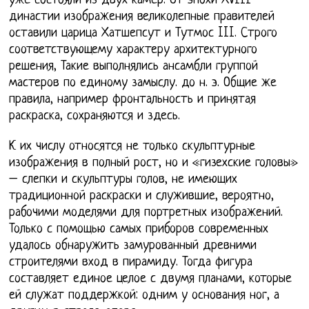
уже состояли из двух камер. От эпохи XVIII
династии изображения великолепные правителей
оставили царица Хатшепсут и Тутмос III. Строго
соответствующему характеру архитектурного
решения, Такие выполнялись ансамбли группой
мастеров по единому замыслу. до н. э. Общие же
правила, например фронтальность и принятая
раскраска, сохраняются и здесь.
К их числу относятся не только скульптурные
изображения в полный рост, но и «гизехские головы»
– слепки и скульптуры голов, не имеющих
традиционной раскраски и служившие, вероятно,
рабочими моделями для портретных изображений.
Только с помощью самых приборов современных
удалось обнаружить замурованный древними
строителями вход в пирамиду. Тогда фигура
составляет единое целое с двумя планами, которые
ей служат поддержкой: одним у основания ног, а