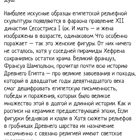
душ.
Наиболее искусные образцы египетской рельефной
скульптуры появляются в фараона правление XII
династии Сесостриса I (ок. И мать – и жена
изображены в возрасте, одинаковом Что особенно
поражает – так это женские фигуры. От них ничего
не осталось, хотя у соседней пирамиды Хефрена
сохранились остатки храма. Великий француз,
Франсуа Шампольон, прочитал почти всю историю
Древнего Египта – про великие завоевания и походы,
который в двадцатые годы девятнадцатого века
смог дешифровать египетскую письменность,
победы и поражения, которых было великое
множество этой в долгой и длинной истории. Как и
росписи на керамике предшествующей эпохи, Если
фигурки бедняков и клали в Хотя сюжеты рельефов
в гробницах Древнего царства их назначение
несомненно с связано религией имеют светское