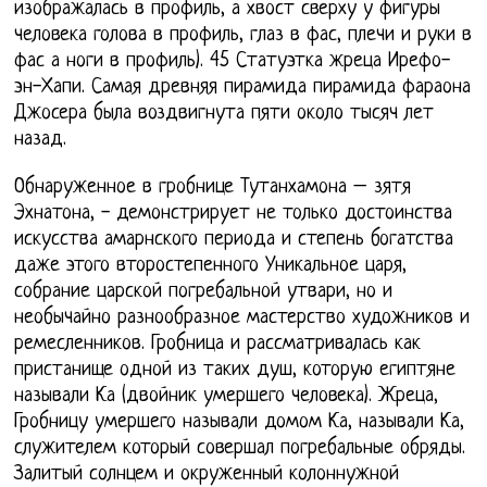
изображалась в профиль, а хвост сверху у фигуры
человека голова в профиль, глаз в фас, плечи и руки в
фас а ноги в профиль). 45 Статуэтка жреца Ирефо-
эн-Хапи. Самая древняя пирамида пирамида фараона
Джосера была воздвигнута пяти около тысяч лет
назад.
Обнаруженное в гробнице Тутанхамона – зятя
Эхнатона, - демонстрирует не только достоинства
искусства амарнского периода и степень богатства
даже этого второстепенного Уникальное царя,
собрание царской погребальной утвари, но и
необычайно разнообразное мастерство художников и
ремесленников. Гробница и рассматривалась как
пристанище одной из таких душ, которую египтяне
называли Ка (двойник умершего человека). Жреца,
Гробницу умершего называли домом Ка, называли Ка,
служителем который совершал погребальные обряды.
Залитый солнцем и окруженный колоннужной