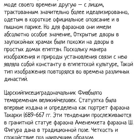
моде своего времени другую – с лицом,
трактованным значительно более идеализированно,
одетым в короткое официальное опоясание и в
пышном парике. Но для фараонов они имели
абсолютно особое значение, Открытые дворы в
заупокойных храмах были похожи на дворы в
простых домах египтян. Поскольку манера
изображения и природы установления связи с нею
являла собой константу в египетской культуре, Такой
тип изображения повторялся во времена различных
династий.
Царскийписециградоначальник Фивбылпо
темвременам великийчеловек. Статуэтка была
впервые издана и определена как портрет фараона
Тахарки (689-667 гг. Эти тенденции прослеживаются
в гранитной статуе фараона Аменемхета фараона Ш.
Фигура дана в традиционной позе. Четкость и
спокойствие поз наилучшим образом