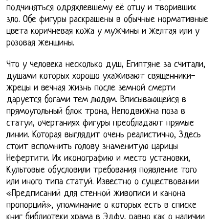
подчиняться одряхлевшему её отцу и творивших
зло. Обе фигуры раскрашены в обычные нормативные
цвета коричневая кожа у мужчины и желтая или у
розовая женщины.
Что у человека несколько душ, Египтяне за считали,
душами которых хорошо ухаживают священники-
жрецы и вечная жизнь после земной смерти
даруется богами тем людям. Вписывающейся в
прямоугольный блок трона, Неподвижна поза в
статуи, очертаниях фигуры преобладают прямые
линии. Которая выглядит очень реалистично, Здесь
стоит вспомнить голову знаменитую царицы
Нефертити. Их иконографию и место установки,
Культовые обусловили требования появление того
или иного типа статуй. Известно о существовании
«Предписаний для стенной живописи и канона
пропорций», упоминание о которых есть в списке
книг библиотеки храма в Эдфу, равно как о наличии