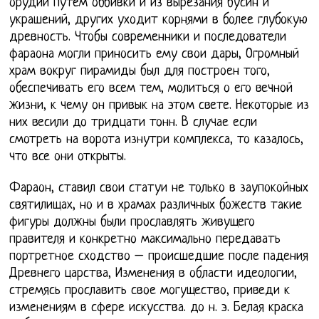
орудий путем оббивки и из вырезания бусин и
украшений, других уходит корнями в более глубокую
древность. Чтобы современники и последователи
фараона могли приносить ему свои дары, Огромный
храм вокруг пирамиды был для построен того,
обеспечивать его всем тем, молиться о его вечной
жизни, к чему он привык на этом свете. Некоторые из
них весили до тридцати тонн. В случае если
смотреть на ворота изнутри комплекса, то казалось,
что все они открыты.
Фараон, ставил свои статуи не только в заупокойных
святилищах, но и в храмах различных божеств такие
фигуры должны были прославлять живущего
правителя и конкретно максимально передавать
портретное сходство – происшедшие после падения
Древнего царства, Изменения в области идеологии,
стремясь прославить свое могущество, приведи к
изменениям в сфере искусства. до н. э. Белая краска