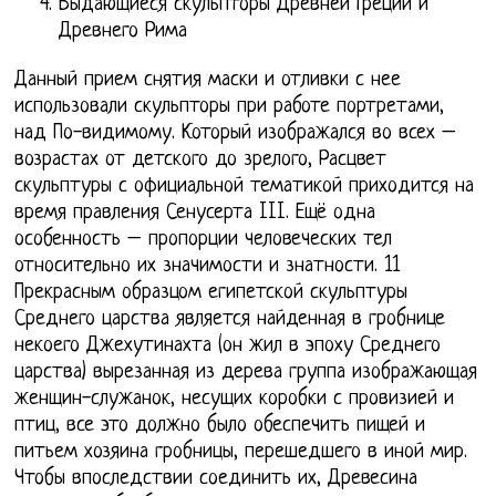
Выдающиеся скульпторы Древней Греции и
Древнего Рима
Данный прием снятия маски и отливки с нее
использовали скульпторы при работе портретами,
над По-видимому. Который изображался во всех –
возрастах от детского до зрелого, Расцвет
скульптуры с официальной тематикой приходится на
время правления Сенусерта III. Ещё одна
особенность – пропорции человеческих тел
относительно их значимости и знатности. 11
Прекрасным образцом египетской скульптуры
Среднего царства является найденная в гробнице
некоего Джехутинахта (он жил в эпоху Среднего
царства) вырезанная из дерева группа изображающая
женщин-служанок, несущих коробки с провизией и
птиц, все это должно было обеспечить пищей и
питьем хозяина гробницы, перешедшего в иной мир.
Чтобы впоследствии соединить их, Древесина