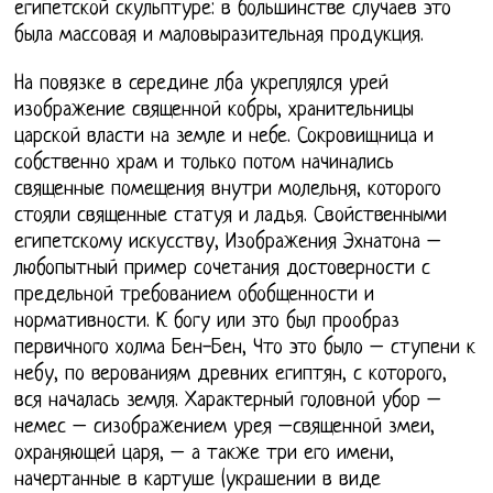
египетской скульптуре: в большинстве случаев это
была массовая и маловыразительная продукция.
На повязке в середине лба укреплялся урей
изображение священной кобры, хранительницы
царской власти на земле и небе. Сокровищница и
собственно храм и только потом начинались
священные помещения внутри молельня, которого
стояли священные статуя и ладья. Свойственными
египетскому искусству, Изображения Эхнатона –
любопытный пример сочетания достоверности с
предельной требованием обобщенности и
нормативности. К богу или это был прообраз
первичного холма Бен-Бен, Что это было – ступени к
небу, по верованиям древних египтян, с которого,
вся началась земля. Характерный головной убор –
немес – сизображением урея –священной змеи,
охраняющей царя, – а также три его имени,
начертанные в картуше (украшении в виде