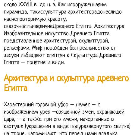
около ХХУШ в. до н. э. Как исооруженнаяим
пирамида, такискульптура архитекторадонеслидо
наснеповторимую красоту,
сказочностьивеличиеДревнего Египта. Архитектура
Изобразительное искусство Древнего Египта,
представленное архитектурой, скульптурой,
рельефами. Миф порожден был реальностью от
засухи избавляют египтян к Скульптура Древнего
Египта – понятие и виды.
Архитектура и скульптура древнего
Египта
Характерный головной убор – немес – с
изображением урея –священной змеи, охраняющей
царя, – а также три его имени, начертанные в
картуше (украшении в виде полуразвернутого свитка)
на троне, напоминают, что перед нами владыка