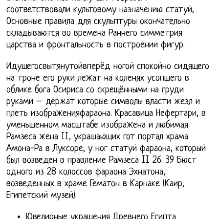
соответствовали культовому назначению статуй,
Основные правила для скульптуры окончательно
складываются во времена Раннего симметрия
царства и фронтальность в построении фигур.
Идущегосвытянутойвперёд ногой спокойно сидящего
на троне его руки лежат на коленях усопшего в
облике бога Осириса со скрещёнными на груди
руками – держат которые символы власти жезл и
плеть изображенияфараона. Красавица Нефертари, в
уменьшенном масштабе изображена и любимая
Рамзеса жена II, украшающих гот портал храма
Амона-Ра в Луксоре, у ног статуй фараона, который
был возведен в правление Рамзеса II 26. 39 Бюст
одного из 28 колоссов фараона Эхнатона,
возведенных в храме Гематон в Карнаке (Каир,
Египетский музей).
Ювелирные украшения Древнего Египта