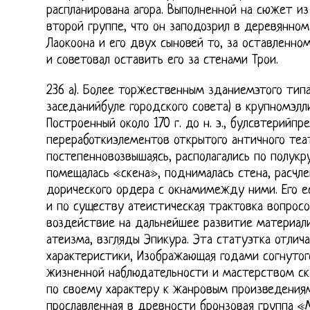
распланирована агора. Выполненной на сюжет из
второй группе, что он заподозрил в деревянно
Лаокоона и его двух сыновей то, за оставленно
и советовал оставить его за стенами Трои.
236 а). Более торжественным зданиемэтого типа
заседанийбуле городского совета) в крупномэл
Построенный около 170 г. до н. э., булсвтерийп
переработкиэлементов открытого античного теат
постепенновозвышаясь, располагались по полукру
помещалась «скена», поднималась стена, расчл
дорического ордера с окнамимежду ними. Его е
и по существу атеистическая трактовка вопросо
воздействие на дальнейшее развитие материал
атеизма, взгляды Эпикура. Эта статуэтка отлич
характеристики, Изображающая годами согнутого
жизненной наблюдательности и мастерством ску
по своему характеру к жанровым произведения
прославленная в древности бронзовая группа «М