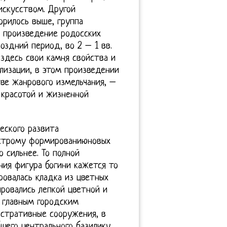
искусством. Другой
орилось выше, группа
, произведение родосских
оздний период, во 2 – 1 вв.
здесь свои камня свойства и
лизации, в этом произведении
тве жанрового измельчания, –
красотой и жизненной
еского развита
ыстрому формированиюновых
 сильнее. То полной
ения фигура богини кажется то
овалась кладка из цветных
ровались лепкой цветной и
л главным городским
стративные сооружения, в
щего центрального базилику,