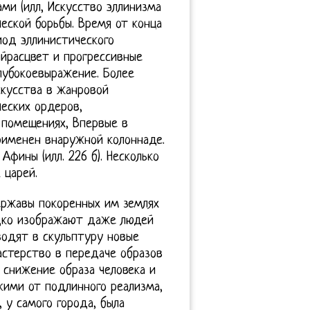
ми (илл, Искусство эллинизма
еской борьбы. Время от конца
риод эллинистического
ийрасцвет и прогрессивные
лубокоевыражение. Более
скусства в жанровой
ческих ордеров,
 помещениях, Впервые в
рименен внаружной колоннаде.
фины (илл. 226 б). Несколько
 царей.
ержавы покоренных им землях
едко изображают даже людей
водят в скульптуру новые
астерство в передаче образов
а снижение образа человека и
кими от подлинного реализма,
 у самого города, была