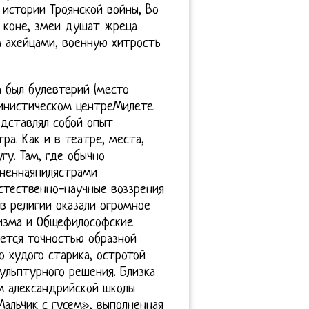
 истории Троянской войны, Во
м коне, змеи душат жреца
м ахейцами, военную хитрость
 был булевтерий (место
линистическом центреМилете.
редставлял собой опыт
ра. Как и в театре, места,
гу. Там, где обычно
ененнаяпилястрами
стественно-научные воззрения
в религии оказали огромное
изма и Общефилософские
ается точностью образной
 худого старика, остротой
льптурного решения. Близка
м александрийской школы
альчик с гусем», выполненная