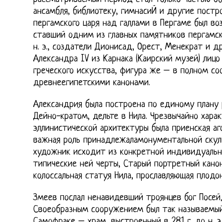
ансамбля, библиотеку, гимнасиЙ и другие постр
пергамского царя над галлами в Пергаме был во
ставший одним из главных памятников пергамско
н. э., создатели Дионисад, Орест, Менекрат и др
Александра IV из Карнака (Каирский музей) лиц
греческого искусства, фигура же – в полном со
древнеегипетскими канонами.
Александрия была построена по единому плану
Дейно-кратом, дельте в Нила. Чрезвычайно хар
эллинистической архитектуры была приенская аг
важная роль принадлежаламонументальной скуль
художник исходит из конкретной индивидуальн
типические ней черты, Старый портретный кано
колоссальная статуя Нила, прославляющая плодо
Змеев послал ненавидевший троянцев бог Посейдо
Своеобразным сооружением был так называемый
Самофраке – храм, выстроенный в 281 г. до н. э