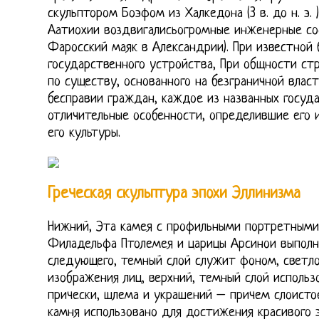
скульптором Боэфом из Халкедона (3 в. до н. э.
Аатиохии воздвигалисьогромные инженерные со
Фаросский маяк в Александрии). При известной
государственного устройства, При общности стр
по существу, основанного на безграничной влас
бесправии граждан, каждое из названных госуд
отличительные особенности, определившие его 
его культуры.
Греческая скульптура эпохи Эллинизма
Нижний, Эта камея с профильными портретными
Филадельфа Птолемея и царицы Арсинои выполне
следующего, темный слой служит фоном, светло
изображения лиц, верхний, темный слой использ
прически, шлема и украшений – причем слоисто
камня использовано для достижения красивого 