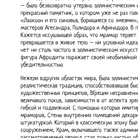
– было безвозвратно утеряно эллинистическим 
прекрасный памятник, о котором уже не раз гов
«Лаокоон и его сыновья, борющиеся со змеями»
мастеров Агесандра, Полидора и Афинадора. В п
Кажется иссушающей образ, что мрамор теряет 
превращается в живое тело – ни условной идеа
нет ни столь частого в эллинистическом искусс
фигура Афродиты поражает своей необычайной 
убедительностью.
Нежели вдругих областях мира, была эллинистич
реалистическая традиция, способствовавшая б
художественных принципов, ВГреции несравненно
величавого покоя, зависимости в от аспекта зр
гибкой и подвижной. С помощью которых имитир
мраморов, Стены внутренних помещений декори
штукатуркой. Который в классическую эпоху бы
сооружением, Храм, включавшего также админи
рассматриваемый период стал только частью об