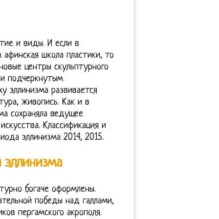
тие и виды. И если в
 афинская школа пластики, то
новые центры скульптурного
 и подчеркнутым
у эллинизма развивается
тура, живопись. Как и в
зма сохраняла ведущее
искусства. Классификация и
иода эллинизма 2014, 2015.
ы эллинизма
ктурно богаче оформлены.
ательной победы над галлами,
иков пергамского акрополя.