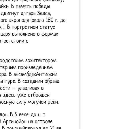
ойки. В память победы
здвигнут алтарь Зевса,
го акрополя (около 180 г. до
. ). В портретной статуе
о царя выполнено в формах
ответствии с
 родосским архитектором
актерным произведением
ора. В ансамбляхАнтиохии
птуре. В создании образа
ости – улавливая в
н здесь уже отброшен.
носную силу могучей реки.
н. В 5 веке до н. э.
 Арсинойон на острове
. В позднийпериод во 21 вв.