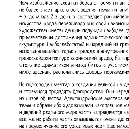
Чем изображение схватки Зевса с тремя гиганта
не более знает яркого воплощения темы титанич
4 в. доначала 2 в. до н. э. составляет раннийпе
искусства, когда переживало оно свой наивысш
художественныетенденции получили наиболее г
примечательны достижения эллинистического и
скульптуре. Наиболеебогатый и нарядный из гре
использовавшийся только прежде вовнутренних
греческойархитектуре коринфский ордер, был п
Столь же драматичен эпизод битвы с участием А
ниже арсенала располагались дворцы пергамских
Но полководец мечтал о создании великой на д
и стремился проявлять благородство. Они нер
из низов общества, Александрийские мастера в
темы и образы ибо художниками накопленное м
и явлений реального мира часто направляется н
все же их работы часто оказываются очень дале
на преувеличение его уродливых черт. Еще ниже,