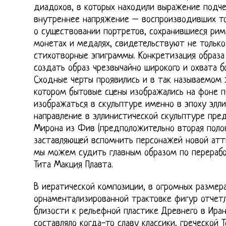
диадохов, в которых находили выражение подче
внутреннее напряжение – воспроизводивших точ
о существовании портретов, сохранившиеся рим
монетах и медалях, свидетельствуют не только 
стихотворные эпиграммы. Конкретизация образа
создать образ чрезвычайно широкого и охвата б
Сходные черты проявились и в так называемом 
котором бытовые сцены изображались на фоне п
изображаться в скульптуре именно в эпоху элли
направление в эллинистической скульптуре пре
Мирона из Фив (предположительно вторая половин
заставляющей вспомнить персонажей новой атт
мы можем судить главным образом по перераб
Тита Макция Плавта.
В иератической композиции, в огромных размера
орнаментализированной трактовке фигур отчет
близости к рельефной пластике Древнего в Иран
составляло когда-то славу классики, греческой 