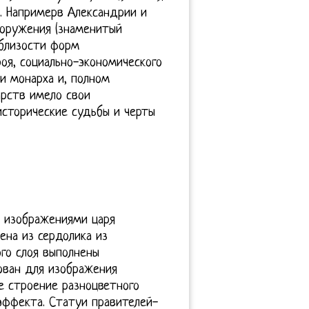
 ). Напримерв Александрии и
оружения (знаменитый
 близости форм
оя, социально-экономического
ти монарха и, полном
арств имело свои
исторические судьбы и черты
 изображениями царя
на из сердолика из
го слоя выполнены
ован для изображения
е строение разноцветного
эффекта. Статуи правителей-