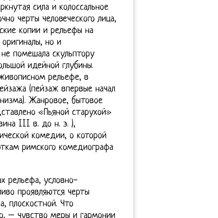
ркнутая сила и колоссальное
но черты человеческого лица,
ские копии и рельефы на
оригиналы, но и
 не помешала скульптору
ольшой идейной глубины.
живописном рельефе, в
ейзажа (пейзаж впервые начал
низма). Жанровое, бытовое
дставлено «Пьяной старухой»
а III в. до н. э. ),
ической комедии, о которой
откам римского комедиографа
х рельефа, условно-
ливо проявляются черты
а, плоскостной. Что
То, – чувство меры и гармонии