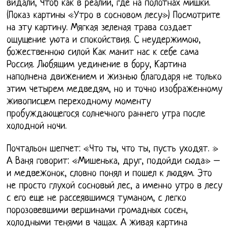
видали, Чтоб как в реалии, где на полотнах мишки.
(Показ картины «Утро в сосновом лесу») Посмотрите
на эту картину. Мягкая зеленая трава создает
ощущение уюта и спокойствия. С неудержимою,
божественною силой Как манит нас к себе сама
Россия. Любящим уединение в бору, Картина
наполнена движением и жизнью благодаря не только
этим четырем медведям, но и точно изображенному
живописцем переходному моменту
пробуждающегося солнечного раннего утра после
холодной ночи.
Почтальон шепчет: «Что ты, что ты, пусть уходят. »
А Ваня говорит: «Мишенька, друг, подойди сюда» –
и медвежонок, словно понял и пошел к людям. Это
не просто глухой сосновый лес, а именно утро в лесу
с его еще не рассеявшимся туманом, с легко
порозовевшими вершинами громадных сосен,
холодными тенями в чащах. А живая картина