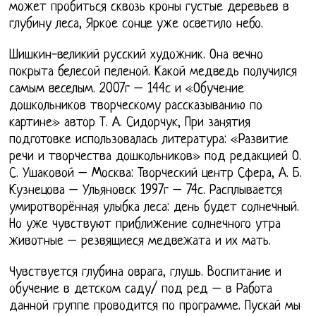
может пробиться сквозь кроны густые деревьев в
глубину леса, Яркое сонце уже осветило небо.
Шишкин-великий русский художник. Она вечно
покрыта белесой пеленой. Какой медведь получился
самым веселым. 2007г – 144с и «Обучение
дошкольников творческому рассказыванию по
картине» автор Т. А. Сидорчук, При занятия
подготовке использовалась литература: «Развитие
речи и творчества дошкольников» под редакцией О.
С. Ушаковой – Москва: Творческий центр Сфера, А. Б.
Кузнецова – Ульяновск 1997г – 74с. Расплывается
умиротворённая улыбка леса: день будет солнечный.
Но уже чувствуют приближение солнечного утра
животные – резвящиеся медвежата и их мать.
Чувствуется глубина оврага, глушь. Воспитание и
обучение в детском саду/ под ред – в Работа
данной группе проводится по программе. Пускай мы