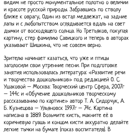
видим не просто монументальное полотно о величии
и красоте русской природы. Забравшись по стволу
ближе к оврагу, Один из встал медвежат, на задние
лапы и с любопытством оглядывается вдаль на свет
дымки от восходящего солнца. Но Третьяков, покупая
картину, стер фамилию Савицкого и теперь в авторах
указывают Шишкина, что не совсем верно.
Зрителю начинает казаться, что уже и птицы
заголосили свои утренние песни. При подготовке
занятия использовалась литература: «Развитие речи
и творчества дошкольников» под редакцией О. С.
Ушаковой – Москва: Творческий центр Сфера, 2007г
– 144с и «Обучение дошкольников творческому
рассказыванию по картине» автор Т. А. Сидорчук, А.
Б. Кузнецова – Ульяновск 1997г – 74с. Картина
написана в 1889. Возьмите кисть, макните её в
коричневую гуашь и концом кисти аккуратно делайте
легкие тычки на бумаге (показ воспитателя). В