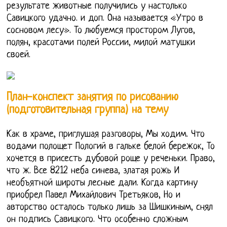
результате животные получились у настолько
Савицкого удачно. и доп. Она называется «Утро в
сосновом лесу». То любуемся простором Лугов,
полян, красотами полей России, милой матушки
своей.
План-конспект занятия по рисованию
(подготовительная группа) на тему
Как в храме, приглушая разговоры, Мы ходим. Что
водами полощет Пологий в гальке белой бережок, То
хочется в присесть дубовой роще у реченьки. Право,
что ж. Все 8212 неба синева, златая рожь И
необъятной широты лесные дали. Когда картину
приобрел Павел Михайлович Третьяков, Но и
авторство осталось только лишь за Шишкиным, снял
он подпись Савицкого. Что особенно сложным