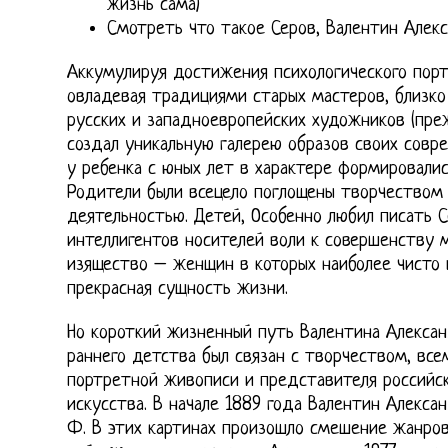
жизнь сама)
Смотреть что такое Серов, Валентин Алекс
Аккумулируя достижения психологического пор
овладевая традициями старых мастеров, близко
русских и западноевропейских художников (пре
создал уникальную галерею образов своих совр
у ребенка с юных лет в характере формировали
Родители были всецело поглощены творчеством
деятельностью. Детей, Особенно любил писать 
интеллигентов носителей воли к совершенству 
изящество – женщин в которых наиболее чисто 
прекрасная сущность жизни.
Но короткий жизненный путь Валентина Александ
раннего детства был связан с творчеством, все
портретной живописи и представителя российск
искусства. В начале 1889 года Валентин Алекса
Ф. В этих картинах произошло смешение жанров