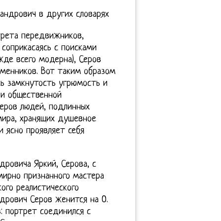
андрович в других словарях
трета передвижников,
 соприкасаясь с поисками
жде всего модерна), Серов
еменников. Вот таким образом
сь замкнутость угрюмость и
 и общественной
Серов людей, подлинных
мира, хранящих душевное
и ясно проявляет себя
ровича Яркий, Серова, с
мирно признанного мастера
ого реалистического
ндрович Серов женится на О.
: портрет соединился с