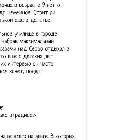
онце в возрасте 9 лет от
др Немчинов. Стоит ли
зыкой еще в детстве.
льное училище в городе
но набрав максимальный
казами над Серов отдыхал в
Что еще с детских лет
оих интервью он часто
ся хочет, понял.
ия
лько отрадное»
аще всего на альте. В которых