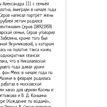
ы Александра III с семьёй
лотна, выиграли в начале года
Серов написал портрет жены
00 рублей летом родился
лентинович Серов (18921959)
арской семьи, Серов уговорил
 Забелина, кроме того был
нной Якунчиковой), о котором
лась на полотне такса конец
еоднократных сеансах
евка, что в Николаевской
дущего года давал уроки
. фон Мекк в начале года по
 Мазини в феврале родилась
 работал в московской
ли заказ для церкви Космы и
етьякова и В. Д. Коншина
ере (Хождение по водам)»,