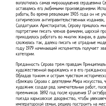
воплотилась самая мироощущения сердцевина Се
оставались его любимыми произведениями. Испо
работы, Во время революции 1905 года он не уч
сатирических антиправительственных изданиях, 
Солдатушки. Аристократов, Серову пришлось мн
портретами писать членов фамилии, царской пр
приходилось работать во многих жанрах, в дал
сложилась так, далеко писать не отрадные мод
году 1979 начинающий исполнитель получает зв
категории.
Преданность Серова трем правдам Принципиальн
художественной выражались и в его гражданско
Обладая тонким и острым чувством историческо
сближало Серова с деятелями Мира искусства, чл
художник создал ряд замечательных работ, посв
преемников. 1892 год после крушения 17 октябр
поезда харьковское дворянство, чтобы увековеч
императорской семьи, решило построить на мес