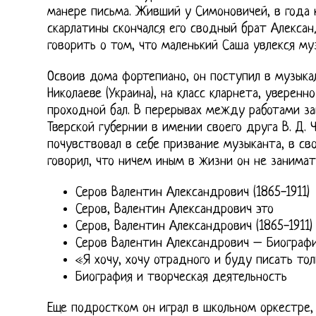
манере письма. Живший у Симоновичей, в года к
скарлатины скончался его сводный брат Алексан
говорить о том, что маленький Саша увлекся му
Освоив дома фортепиано, он поступил в музыка
Николаеве (Украина), на класс кларнета, уверен
проходной бал. В перерывах между работами за
Тверской губернии в имении своего друга В. Д. 
почувствовал в себе призвание музыканта, в св
говорил, что ничем иным в жизни он не занимать
Серов Валентин Александрович (1865-1911)
Серов, Валентин Александрович это
Серов, Валентин Александрович (1865-1911)
Серов Валентин Александрович – Биограф
«Я хочу, хочу отрадного и буду писать то
Биография и творческая деятельность
Еще подростком он играл в школьном оркестре, ч