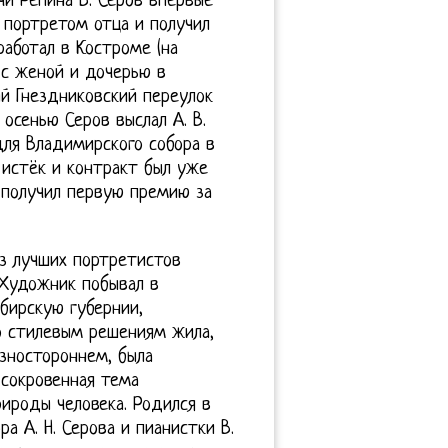
чи Репина В. Серов впервые
 портретом отца и получил
работал в Костроме (на
 с женой и дочерью в
й Гнездниковский переулок
осенью Серов выслал А. В.
ля Владимирского собора в
 истёк и контракт был уже
 получил первую премию за
из лучших портретистов
 Художник побывал в
бирскую губернии,
о стилевым решениям жила,
зностороннем, была
сокровенная тема
ироды человека. Родился в
ра А. Н. Серова и пианистки В.