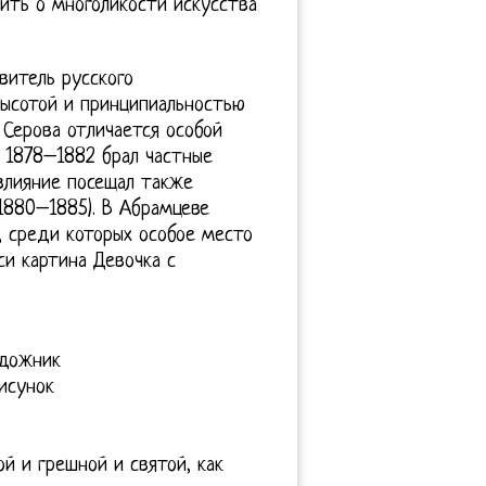
рить о многоликости искусства
витель русского
ысотой и принципиальностью
 Серова отличается особой
и 1878–1882 брал частные
 влияние посещал также
1880–1885). В Абрамцеве
, среди которых особое место
си картина Девочка с
удожник
исунок
й и грешной и святой, как