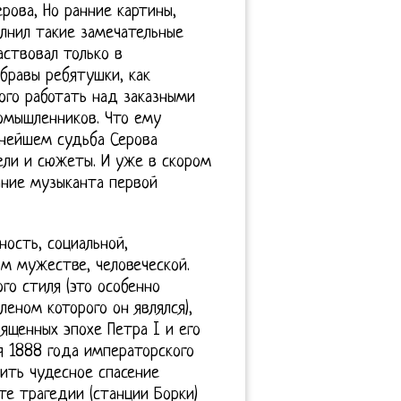
рова, Но ранние картины,
лнил такие замечательные
аствовал только в
бравы ребятушки, как
ого работать над заказными
омышленников. Что ему
ьнейшем судьба Серова
ели и сюжеты. И уже в скором
ание музыканта первой
ость, социальной,
м мужестве, человеческой.
го стиля (это особенно
еном которого он являлся),
ященных эпохе Петра I и его
я 1888 года императорского
ить чудесное спасение
те трагедии (станции Борки)