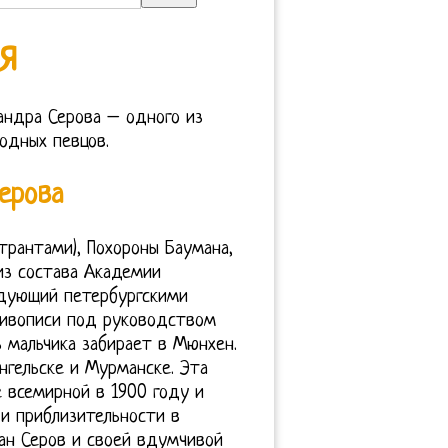
я
андра Серова – одного из
одных певцов.
ерова
рантами), Похороны Баумана,
из состава Академии
ндующий петербургскими
живописи под руководством
 мальчика забирает в Мюнхен.
нгельске и Мурманске. Эта
е всемирной в 1900 году и
 и приблизительности в
ан Серов и своей вдумчивой