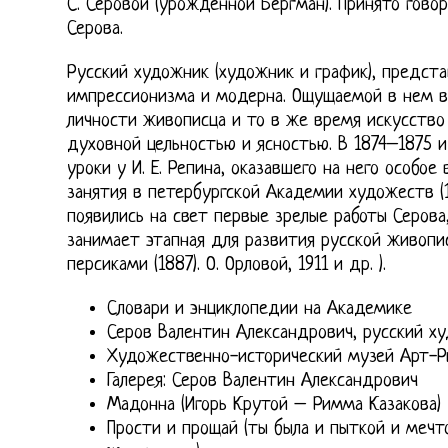
С. Серовой (урожденной Бергман). Принято гово
Серова.
Русский художник (художник и график), предста
импрессионизма и модерна. Ощущаемой в нем в
личности живописца и то в же время искусство
духовной цельностью и ясностью. В 1874–1875 
уроки у И. Е. Репина, оказавшего на него особое
занятия в петербургской Академии художеств (
появились на свет первые зрелые работы Серова
занимает этапная для развития русской живопи
персиками (1887). О. Орловой, 1911 и др. ).
Словари и энциклопедии на Академике
Серов Валентин Александрович, русский х
Художественно-исторический музей Арт-Р
Галерея: Серов Валентин Александрович
Мадонна (Игорь Крутой – Римма Казакова)
Прости и прощай (ты была и пыткой и мечто