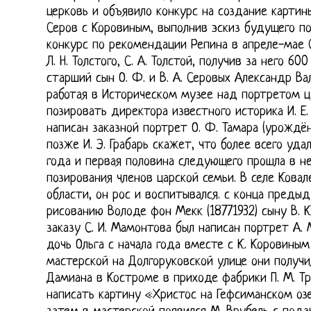
церковь и объявило конкурс на создание картин
Серов с Коровиным, выполнив эскиз будущего по
конкурс по рекомендации Репина в апреле-мае 
Л. Н. Толстого, С. А. Толстой, получив за него 6
старший сын О. Ф. и В. А. Серовых Александр Ва
работая в Историческом музее над портретом ц
позировать директора известного историка И. Е.
написан заказной портрет О. Ф. Тамара (урождё
позже И. Э. Грабарь скажет, что более всего уда
года и первая половина следующего прошла в н
позирования членов царской семьи. В селе Ковал
области, он рос и воспитывался. с конца преды
рисованию Володе фон Мекк (18771932) сыну В. К
заказу С. И. Мамонтова был написан портрет А.
дочь Ольга с начала года вместе с К. Коровиным
мастерской на Долгоруковской улице они получи
Дамиана в Костроме в приходе фабрики П. М. Тр
написать картину «Христос на Гефсиманском оз