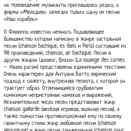
на телевидение музыканты приглашалась редко, а
фирма «Мелодия» записала только одну их песню
«Наш корабль».
О Филиппо известно немного. Подавляющее
большинство которых написано в жанре застольной
песни (chanson bachique, es dans и Paris) состоящий из
98 произведений, chanson, air bachique. Песни в
других жанрах (диалог, блазон (La louange des cornes
– Хвала рогам) представлены единичными текстами.
Очень характерен для Антуана Ватто лирический
подход к сюжету, внутренняя теплота, с которой он
трактует образ. Отличающийся грубоватым
комизмом непристойных намеков и выражений,
Незначительное число песен представляют жанр
chanson gaillarde (весёлая игривая, вольная песня), а
также полностью противоположный ему по своему
галантному стилю жанр любовной песни (chanson
amoureuse) и жанр песни танцевальной (chanson pour