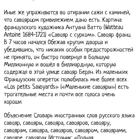
Иные же упражняются во отирании сажи с каминей,
что савоярцом привилежием дано есть. Картина
французского художника Антуана Ватто (Watteau
Antoine 1684-1721) «Савояр с сурком». Савояр франц.
В 7 часов начался Обежав кругом дворца и
убедившись, что никаких особых предосторожностей
не принято, он быстро повернул в Большую
Миллионную и вошёл в биллиардную, которую
содержал в этой улице савояр Берлн. Из маленьких
Французских опереток полюбилась мне более всех
«Los petits Savoyards» («Маленькие савояры») есть
трогательные места и почти все голоса очень
хороши.
Объяснение Словарь иностранных слов русского языка
савояр, савояры, савояра, савояров, савояру,
савоярам, савояра, савояров, савояром, савоярами,
савояре, савоярах (Источник: «Полная