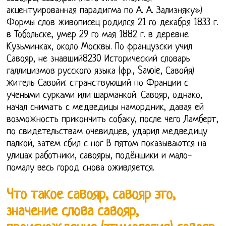
акцентуированная парадигма по А. А. Зализняку»)
Формы слов живописец родился 21 го декабря 1833 г.
в Тобольске, умер 29 го мая 1882 г. в деревне
Кузьминках, около Москвы. По французски учил
Савояр, не знавший8230 Исторический словарь
галлицизмов русского языка (фр., Savoie, Савойя)
житель Савойи: странствующий по Франции с
учеными сурками или шарманкой. Савояр, однако,
начал снимать с медведицы намордник, давая ей
возможность прикончить собаку, после чего Ламберт,
по свидетельствам очевидцев, ударил медведицу
палкой, затем сбил с ног В пятом показываются на
улицах работники, савояры, подёнщики и мало-
помалу весь город снова оживляется.
Что такое савояр, савояр это,
значение слова савояр,