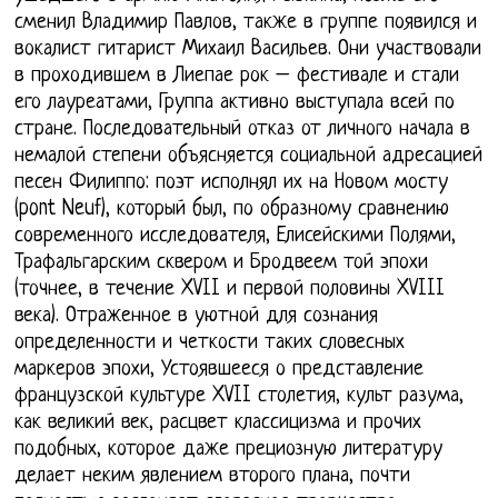
сменил Владимир Павлов, также в группе появился и
вокалист гитарист Михаил Васильев. Они участвовали
в проходившем в Лиепае рок – фестивале и стали
его лауреатами, Группа активно выступала всей по
стране. Последовательный отказ от личного начала в
немалой степени объясняется социальной адресацией
песен Филиппо: поэт исполнял их на Новом мосту
(pont Neuf), который был, по образному сравнению
современного исследователя, Елисейскими Полями,
Трафальгарским сквером и Бродвеем той эпохи
(точнее, в течение XVII и первой половины XVIII
века). Отраженное в уютной для сознания
определенности и четкости таких словесных
маркеров эпохи, Устоявшееся о представление
французской культуре XVII столетия, культ разума,
как великий век, расцвет классицизма и прочих
подобных, которое даже прециозную литературу
делает неким явлением второго плана, почти