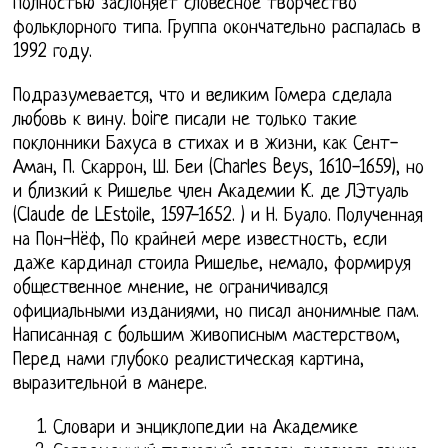
полностью заслоняет словесное творчество
фольклорного типа. Группа окончательно распалась в
1992 году.
Подразумевается, что и великим Гомера сделала
любовь к вину. boire писали не только такие
поклонники Бахуса в стихах и в жизни, как Сент-
Аман, П. Скаррон, Ш. Беи (Charles Beys, 1610-1659), но
и близкий к Ришелье член Академии К. де ЛЭтуаль
(Claude de LEstoile, 1597-1652. ) и Н. Буало. Полученная
на Пон-Нёф, По крайней мере известность, если
даже кардинал стоила Ришелье, немало, формируя
общественное мнение, не ограничивался
официальными изданиями, но писал анонимные пам.
Написанная с большим живописным мастерством,
Перед нами глубоко реалистическая картина,
выразительной в манере.
Словари и энциклопедии на Академике