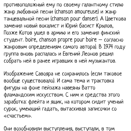
противоположный ему по своему галантному стилю
жанр любовной песни (chanson amoureuse) и жанр
танцевальной песни (chanson pour danser). А Цветкова
заменил новый вокалист и Юрий басист Крылов,
Позже Котов ушел в армию и его заменил финский
студент. boire, chanson propre pour boire – согласно
жанровым определениям самого автора). В 1974 году
группа вновь распалась и Евгений Леонов решил
собрать ней в ранее игравших в ней музыкантов.
Изображение Савояра не сохранилось (если таковое
вообще существовало). И сама тема и трактовка
фигуры на фоне пейзажа навеяны Ватто
фламандским искусством. С ним и средства этого
заработка: флейта и ящик, на котором сидит ученый
сурок, умеющий гадать, вытаскивая записочки со
«счастьем».
Они возобновили выступления, выступали, в том