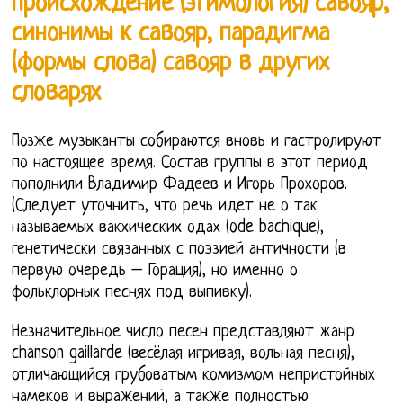
происхождение (этимология) савояр,
синонимы к савояр, парадигма
(формы слова) савояр в других
словарях
Позже музыканты собираются вновь и гастролируют
по настоящее время. Состав группы в этот период
пополнили Владимир Фадеев и Игорь Прохоров.
(Следует уточнить, что речь идет не о так
называемых вакхических одах (ode bachique),
генетически связанных с поэзией античности (в
первую очередь – Горация), но именно о
фольклорных песнях под выпивку).
Незначительное число песен представляют жанр
chanson gaillarde (весёлая игривая, вольная песня),
отличающийся грубоватым комизмом непристойных
намеков и выражений, а также полностью