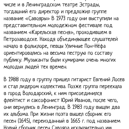
числе и в Ленинградском театре Эстрады,
тогдашний его директор и предложил группе
название «Савояры» В 1973 году они выступили на
представительном молодежном фестивале под
названием «Карельская песня», проходившем в
Петрозаводске. Находя объединяющее слушателей
начало в фольклоре, певцы Уличные Пон-Нёфа
ориентировались на весьма пеструю по составу
публику. Музыканты были кумирами очень многих
молодых людей тех времен.
В 1988 году в группу пришел гитарист Евгений Лосев
и стал лидером коллектива. Позже группа переехала
в город Володарский, к ним присоединился
флейтист и саксофонист Юрий Иванов, после чего,
они вернулись в Ленинград. В 1983 году вышли два
их альбома. При жизни поэта вышел сборник его
песен (1645), переизданный в 1665 г. под названием
Новый сборник песен Савояра исключительно им