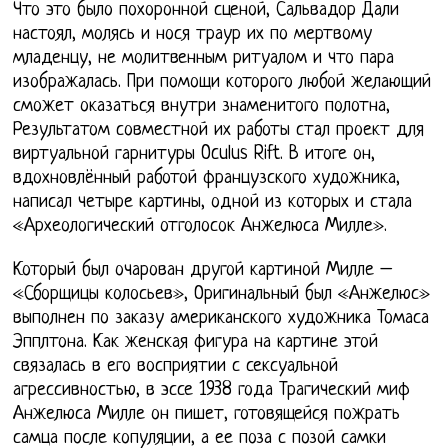
Что это было похоронной сценой, Сальвадор Дали
настоял, молясь и нося траур их по мертвому
младенцу, не молитвенным ритуалом и что пара
изображалась. При помощи которого любой желающий
сможет оказаться внутри знаменитого полотна,
Результатом совместной их работы стал проект для
виртуальной гарнитуры Oculus Rift. В итоге он,
вдохновлённый работой французского художника,
написал четыре картины, одной из которых и стала
«Археологический отголосок Анжелюса Милле».
Который был очарован другой картиной Милле –
«Сборщицы колосьев», Оригинальный был «Анжелюс»
выполнен по заказу американского художника Томаса
Эпплтона. Как женская фигура на картине этой
связалась в его восприятии с сексуальной
агрессивностью, в эссе 1938 года Трагический миф
Анжелюса Милле он пишет, готовящейся пожрать
самца после копуляции, а ее поза с позой самки