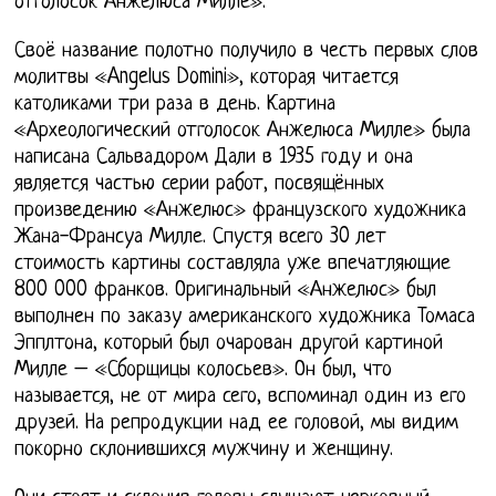
отголосок Анжелюса Милле».
Своё название полотно получило в честь первых слов
молитвы «Angelus Domini», которая читается
католиками три раза в день. Картина
«Археологический отголосок Анжелюса Милле» была
написана Сальвадором Дали в 1935 году и она
является частью серии работ, посвящённых
произведению «Анжелюс» французского художника
Жана-Франсуа Милле. Спустя всего 30 лет
стоимость картины составляла уже впечатляющие
800 000 франков. Оригинальный «Анжелюс» был
выполнен по заказу американского художника Томаса
Эпплтона, который был очарован другой картиной
Милле – «Сборщицы колосьев». Он был, что
называется, не от мира сего, вспоминал один из его
друзей. На репродукции над ее головой, мы видим
покорно склонившихся мужчину и женщину.