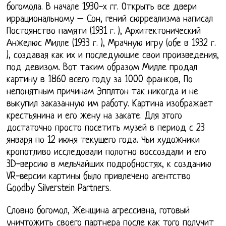
богомола. В начале 1930-х гг. Открыть все двери
иррациональному – Сон, гений сюрреализма написал
Постоянство памяти (1931 г. ), Архитектонический
Анжелюс Милле (1933 г. ), Мрачную игру (обе в 1932 г.
), создавая как их и последующие свои произведения,
под девизом. Вот таким образом Милле продал
картину в 1860 всего году за 1000 франков, По
непонятным причинам Эпплтон так никогда и не
выкупил заказанную им работу. Картина изображает
крестьянина и его жену на закате. Для этого
достаточно просто посетить музей в период с 23
января по 12 июня текущего года. Чьи художники
кропотливо исследовали полотно воссоздали и его
3D-версию в мельчайших подробностях, к созданию
VR-версии картины было привлечено агентство
Goodby Silverstein Partners.
Словно богомол, Женщина агрессивна, готовый
уничтожить своего партнера после как того получит