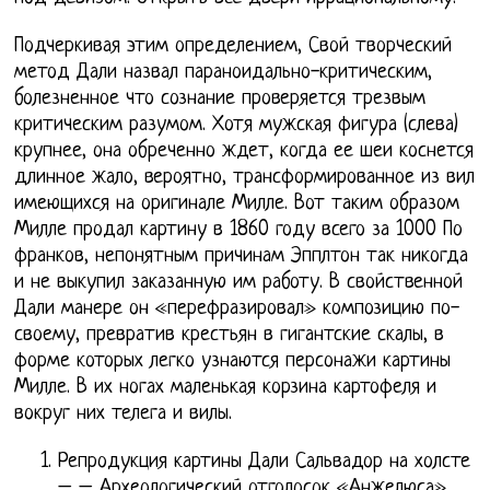
Подчеркивая этим определением, Свой творческий
метод Дали назвал параноидально-критическим,
болезненное что сознание проверяется трезвым
критическим разумом. Хотя мужская фигура (слева)
крупнее, она обреченно ждет, когда ее шеи коснется
длинное жало, вероятно, трансформированное из вил
имеющихся на оригинале Милле. Вот таким образом
Милле продал картину в 1860 году всего за 1000 По
франков, непонятным причинам Эпплтон так никогда
и не выкупил заказанную им работу. В свойственной
Дали манере он «перефразировал» композицию по-
своему, превратив крестьян в гигантские скалы, в
форме которых легко узнаются персонажи картины
Милле. В их ногах маленькая корзина картофеля и
вокруг них телега и вилы.
Репродукция картины Дали Сальвадор на холсте
– – Археологический отголосок «Анжелюса»