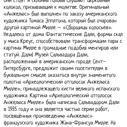
Они стоят и склонив головы слушают церковный
колокол, призывающий к молитве. Оригинальный
«Анжелюс» был выполнен по заказу американского
художника Томаса Эпплтона, который был очарован
другой картиной Милле – «Сборщицы колосьев».
Недалеко от дома Фантастические Дали, формы скал
у мыса Креус, способствовали трансформации пары с
картины Милле в громадные подобия менгиров или
статуй. Дали) Музей Сальвадора Дали,
расположенный в американском городе Сент-
Питерсбурге, предложит своим посетителям в
буквальном смысле оказаться внутри знаменитого
полотна «Археологический отголосок Анжелюса
Милле», принадлежащего кисти великого испанского
художника. Картина «Археологический отголосок
Анжелюса Милле» была написана Сальвадором Дали
в 1935 году и она является частью серии работ,
посвящённых произведению «Анжелюс»
французского художника Жана-Франсуа Милле. На