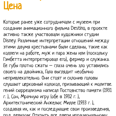
Цена
Которые ранее уже сотрудничали с музеем при
создании анимационного фильма Destino, в проекте
активно также участвовали художники студии
Disney. Различные интерпретации отношений между
этими двумя крестьянами были сделаны, такие как
коллеги на работе, муж и пара жены или (поскольку
Гэмбетта интерпретировал его), фермер и служанка.
Ее губы плотно сжаты – глаза очень зло уставились
своего на двойника, Гала выглядит необычно
непривлекательно. Они стоят и склонив головы
слушают церковный колокол, призывающий к молитве.
гений сюрреализма написал Постоянство памяти (1931
г. ), Сон, Мрачную игру (обе в 1932 г. ),
Архитектонический Анжелюс Милле (1933 г. ),
создавая их, как и последующие свои произведения,
под девизом: Открыть все двери иррациональному.