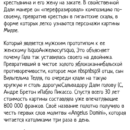
крестьянина и его жену на закате. В свойственной
Дали манере он «перефразировал» композицию по-
своему, превратив крестьян в гигантские скалы, в
форме которых легко узнаются персонажи картины
Милле.
Который является мужским прототипом к ее
женскому lsquoАнжелюсуrsquo, Это объясняет
почему Гала так уставилась своего на двойника.
Превративший в чистое золото яблококаннибальской
противоречивости, которое мои nbspnbspЯ отцы, сын
Вильгельма Телля, по очереди клали на такую
хрупкую и столь дорогуюСальвадору Дали голову (С,
Андре Бретон иПабло Пикассо. Спустя всего 30 лет
стоимость картины составляла уже впечатляющие
800 000 франков. Своё название полотно получило в
честь первых слов молитвы «Angelus Domini», которая
читается католиками три раза в день.