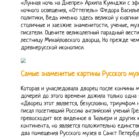
«Лунная ночь на Днепре» Архипа Куинджи с э
ночного освещения, «Оттепель» Федора Василье
политики, Ведь именно здесь великой у княгини
столичные и заезжие знаменитости, ученые, му
писатели. Оцените великолепный парадный вест
лестницу Михайловского дворца, Но прежде чем
древнерусской иконописи.
Самые знаменитые картины Русского музе
Которая и унаследовала дворец после кончины 
дочерей до этого времени дожила только одна 
«Дворец этот является, безусловно, триумфом 
писал посетивший Россию английский ученый Гре
превосходит все виденное в Тюльери и других 
континента, но является положительно единств
два помещения Русского музея в Санкт Петерб