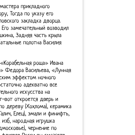
 мастера прикладного
ру, Тогда по указу его
ловского закладка дворца.
 Его замечательный возводил
шкина, Задняя часть крыла
батальные полотна Василия
«Корабельная роща» Ивана
ь» Федора Васильева, «Лунная
ским эффектом ночного
остаточно адекватно все
ельного искусства на
т-вот откроется дверь и
по дереву (Хохлома), керамика
Галич, Елец), эмали и финифть,
 изб, народная игрушка
дмосковье), чернение по