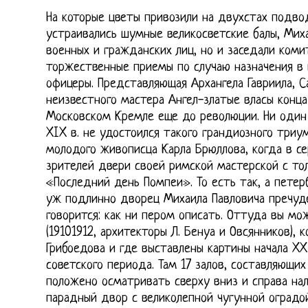
На которые цветы привозили на двухстах подвод
устраивались шумные великосветские балы, Мих
военных и гражданских лиц, но и заседали коми
торжественные приемы по случаю назначения в
офицеры. Представляющая Архангела Гавриила, С
неизвестного мастера Ангел-златые власы конца 
Московском Кремле еще до революции. Ни один
XIX в. не удостоился такого грандиозного триу
молодого живописца Карла Брюллова, когда в се
зрителей двери своей римской мастерской с то
«Последний день Помпеи». То есть так, а петер
уж подлинно дворец Михаила Павловича пречудес
говорится: как ни пером описать. Оттуда вы мо
(19101912, архитекторы Л. Бенуа и Овсянников), 
Грибоедова и где выставлены картины начала XX
советского периода. Там 17 залов, составляющих
положено осматривать сверху вниз и справа на
парадный двор с великолепной чугунной оградой