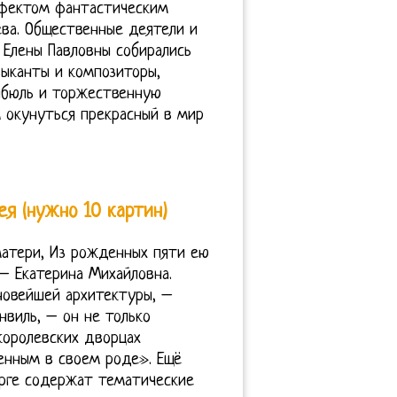
ффектом фантастическим
ва. Общественные деятели и
 Елены Павловны собирались
зыканты и композиторы,
ибюль и торжественную
 окунуться прекрасный в мир
я (нужно 10 картин)
матери, Из рожденных пяти ею
– Екатерина Михайловна.
новейшей архитектуры, –
нвиль, – он не только
королевских дворцах
енным в своем роде». Ещё
урге содержат тематические