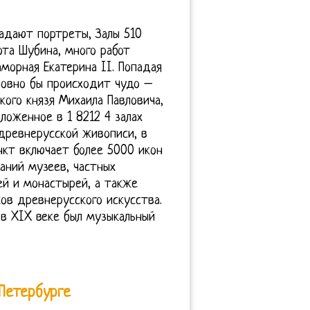
ладают портреты, Залы 510
ота Шубина, много работ
аморная Екатерина II. Попадая
ловно бы происходит чудо –
кого князя Михаила Павловича,
оженное в 1 8212 4 залах
древнерусской живописи, в
нкт включает более 5000 икон
раний музеев, частных
ей и монастырей, а также
ов древнерусского искусства.
 в XIX веке был музыкальный
-Петербурге