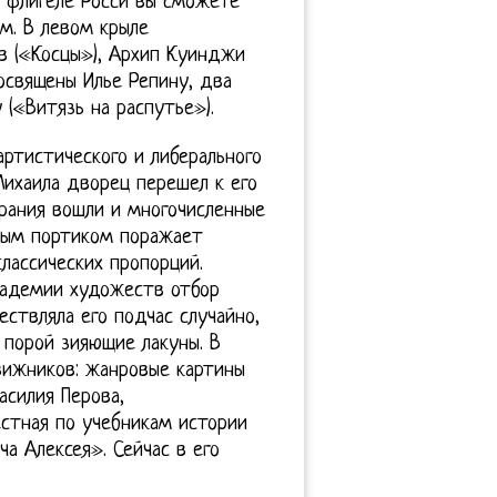
о флигеле Росси вы сможете
м. В левом крыле
в («Косцы»), Архип Куинджи
посвящены Илье Репину, два
 («Витязь на распутье»).
артистического и либерального
Михаила дворец перешел к его
брания вошли и многочисленные
нным портиком поражает
лассических пропорций.
кадемии художеств отбор
ествляла его подчас случайно,
 порой зияющие лакуны. В
вижников: жанровые картины
асилия Перова,
естная по учебникам истории
а Алексея». Сейчас в его