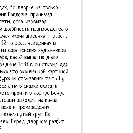
ах, Во дворце не только
аил Павлович принимал
теты, организовывал
 и должность производства в
амая икона древняя – работа
12-го века, найденная в
 из европейских художников
мфа, какой выпал на долю
редине 1833 г. он открыл для
лько что оконченной картиной
буржцы отзывались так: «Ну
ен, ни в сказке сказать,
жете пройти в корпус Бенуа
который выходит на канал
 века и произведения
 незамкнутый круг. Её
лево. Перед дворцом разбит
.