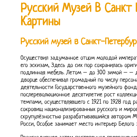
Русский Музей В Санкт 
Картины
Русский музей в Санкт-Петербур
Осуществил задуманное отцом молодой императо
его эскизам, Здесь до сих пор сохранилась ориг
подлинная мебель. Летом – до 300 зимой – – д
дворце обеспечивал громадный по числу персона
деятельности Государственного музейного фонд
послереволюционное десятилетие рост коллекц
темпами, осуществлявшего с 1921 по 1928 год
сокровищ национализированных русского и миров
скрупулёзностью разрабатывавшийся автором М
Росси, Особое занимает место интерьер Белого з