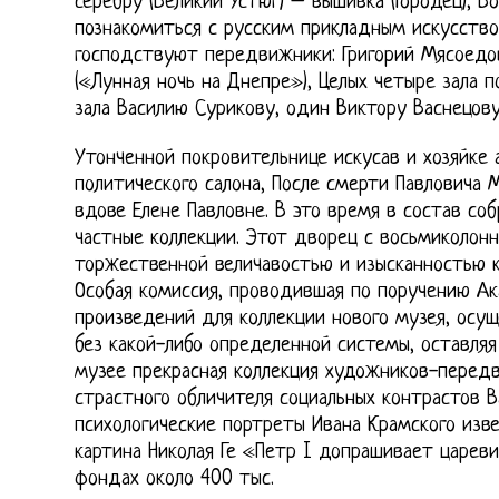
серебру (Великий Устюг) – вышивка (Городец), В
познакомиться с русским прикладным искусство
господствуют передвижники: Григорий Мясоедо
(«Лунная ночь на Днепре»), Целых четыре зала 
зала Василию Сурикову, один Виктору Васнецову
Утонченной покровительнице искусав и хозяйке 
политического салона, После смерти Павловича 
вдове Елене Павловне. В это время в состав со
частные коллекции. Этот дворец с восьмиколо
торжественной величавостью и изысканностью к
Особая комиссия, проводившая по поручению А
произведений для коллекции нового музея, осущ
без какой-либо определенной системы, оставляя
музее прекрасная коллекция художников-перед
страстного обличителя социальных контрастов В
психологические портреты Ивана Крамского изв
картина Николая Ге «Петр I допрашивает царевич
фондах около 400 тыс.