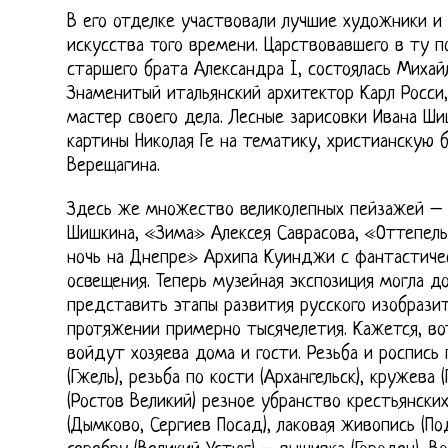
В его отделке участвовали лучшие художники и
искусства того времени. Царствовавшего в ту по
старшего брата Александра I, состоялась Михай
Знаменитый итальянский архитектор Карл Росси,
мастер своего дела. Лесные зарисовки Ивана Ши
картины Николая Ге на тематику, христианскую 
Верещагина.
Здесь же множество великолепных пейзажей – 
Шишкина, «Зима» Алексея Саврасова, «Оттепел
ночь на Днепре» Архипа Куинджи с фантастиче
освещения. Теперь музейная экспозиция могла д
представить этапы развития русского изобразит
протяжении примерно тысячелетия. Кажется, во
войдут хозяева дома и гости. Резьба и роспись 
(Гжель), резьба по кости (Архангельск), кружева (
(Ростов Великий) резное убранство крестьянских
(Дымково, Сергиев Посад), лаковая живопись (По