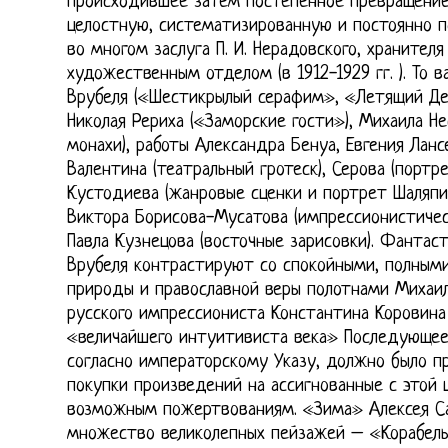
Происходившее затем постепенное превращение 
целостную, систематизированную и постоянно 
во многом заслуга П. И. Нерадовского, хранителя 
художественным отделом (в 1912-1929 гг. ). То 
Врубеля («Шестикрылый серафим», «Летящий Дем
Николая Рериха («Заморские гости»), Михаила Н
монахи), работы Александра Бенуа, Евгения Лан
Валентина (театральный гротеск), Серова (портр
Кустодиева (жанровые сценки и портрет Шаляпи
Виктора Борисова-Мусатова (импрессионистичес
Павла Кузнецова (восточные зарисовки). Фантас
Врубеля контрастируют со спокойными, полными
природы и православной веры полотнами Михаил
русского импрессиониста Константина Коровин
«величайшего интуитивиста века» Последующее
согласно императорскому Указу, должно было 
покупки произведений на ассигнованные с этой 
возможным пожертвованиям. «Зима» Алексея Са
множество великолепных пейзажей – «Корабель