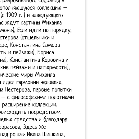
разрозненного собрания в
пополняющуюся коллекцию –
(с 1909 г. ) и заведующего
вас ждут картины Михаила
он»), Если идти по порядку,
естерова (отшельники и
сере, Константина Сомова
еты и пейзажи), Бориса
на), Константина Коровина и
кие пейзажи и натюрморты),
тические миры Михаила
 идеи гармонии человека,
а Нестерова, первые попытки
а – с философскими полотнами
 расширение коллекции,
происходить посредством
целью средства и благодаря
врасова, Здесь же
ная роща» Ивана Шишкина,