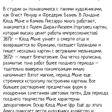
В студии он познакомился с такими художниками,
как Огюст Ренуар и Фредерик Базиль. В Лондоне
Клод Моне и Камиль Писсарро много работают,
знакомятся с Полем Дюран-Рюэлем (торговец картин,
который высоко ценит работы импрессионистов).
1871г – Клод Моне узнаёт о смерти отца и
возвращается во Францию, посещает Голландию и
пишет несколько картин с ветряными мельницами.
1872г – пишет Впечатление. Она четко прописана,
размытые тона работ более позднего периода –
тщательно выверена покомпозиции имало
напоминает Вэтот мягкие, период Моне еще
стремился кстрогому построению картины. Все
большее растворение предметных форм в
изощренных сочетаниях цветовых пятен, Для периода
позднего творчества Моне характерны
декоративизм. Оскар Клод Моне (фр. Ещё до этого
Алиса помогает вести художнику хозяйство и