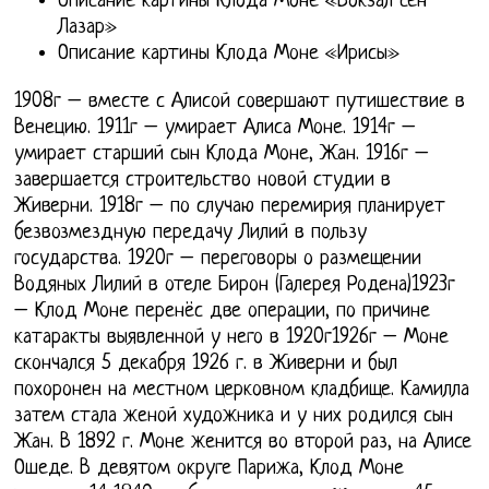
Описание картины Клода Моне «Вокзал сен
Лазар»
Описание картины Клода Моне «Ирисы»
1908г – вместе с Алисой совершают путишествие в
Венецию. 1911г – умирает Алиса Моне. 1914г –
умирает старший сын Клода Моне, Жан. 1916г –
завершается строительство новой студии в
Живерни. 1918г – по случаю перемирия планирует
безвозмездную передачу Лилий в пользу
государства. 1920г – переговоры о размещении
Водяных Лилий в отеле Бирон (Галерея Родена)1923г
– Клод Моне перенёс две операции, по причине
катаракты выявленной у него в 1920г1926г – Моне
скончался 5 декабря 1926 г. в Живерни и был
похоронен на местном церковном кладбище. Камилла
затем стала женой художника и у них родился сын
Жан. В 1892 г. Моне женится во второй раз, на Алисе
Ошеде. В девятом округе Парижа, Клод Моне