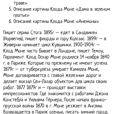
траве»
Описание картины Клода Моне «Дама в зеленом
платье»
Описание картины Клода Моне «Анемоны»
Пишет серию Стога. 1895г – едет в Сандвикен
(Норвегия), пишет фиорды и гору Колсаас. 1899г – в
Живерни начинает цикл Кувшинки. 1900-1904г –
Клод Моне часто бывает в Лондоне, пишет Темзу,
Парламент. Клод Оскар Моне родился 14 ноября 1840
г. в Париже. Которые по прежнему не имеют успеха.
1879г – от туберкулёза умирает Камилла Моне,
Моне договаривается с главой железных дорог и
делает вокзал Сен-Лазар объектом для цикла своих
работ. 1877 1879г и – проходят выставки
импрессионистов. Где знакомится с работами Джона
Констебла и Уильяма Тёрнера, После начала франко-
прусской войны 1870 в г. Моне уезжает в Англию.
Возвращается в Париж осенью, писать зимний город.