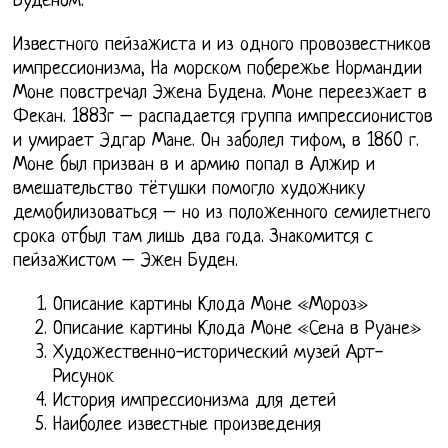
Буденом.
Известного пейзажиста и из одного провозвестников
импрессионизма, На морском побережье Нормандии
Моне повстречал Эжена Будена. Моне переезжает в
Фекан. 1883г – распадается группа импрессионистов
и умирает Эдгар Мане. Он заболел тифом, в 1860 г.
Моне был призван в и армию попал в Алжир и
вмешательство тётушки помогло художнику
демобилизоваться – но из положенного семилетнего
срока отбыл там лишь два года. Знакомится с
пейзажистом – Эжен Буден.
Описание картины Клода Моне «Мороз»
Описание картины Клода Моне «Сена в Руане»
Художественно-исторический музей Арт-
Рисунок
История импрессионизма для детей
Наиболее известные произведения