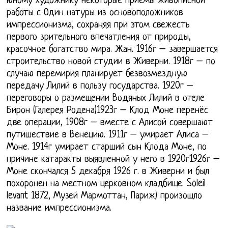
юному художнику некоторые приёмы живописной
работы с Один натуры из основоположников
импрессионизма, сохраняя при этом свежесть
первого зрительного впечатления от природы,
красочное богатство мира. Жан. 1916г – завершается
строительство новой студии в Живерни. 1918г – по
случаю перемирия планирует безвозмездную
передачу Лилий в пользу государства. 1920г –
переговоры о размещении Водяных Лилий в отеле
Бирон (Галерея Родена)1923г – Клод Моне перенёс
две операции, 1908г – вместе с Алисой совершают
путишествие в Венецию. 1911г – умирает Алиса –
Моне. 1914г умирает старший сын Клода Моне, по
причине катаракты выявленной у него в 1920г1926г –
Моне скончался 5 декабря 1926 г. в Живерни и был
похоронен на местном церковном кладбище. Soleil
levant 1872, Музей Мармоттан, Париж) произошло
название импрессионизма.