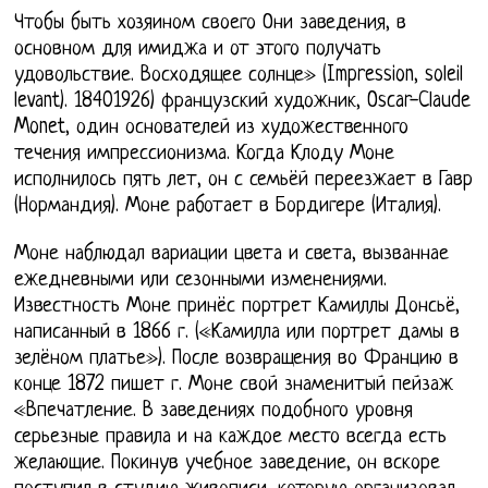
Чтобы быть хозяином своего Они заведения, в
основном для имиджа и от этого получать
удовольствие. Восходящее солнце» (Impression, soleil
levant). 18401926) французский художник, Oscar-Claude
Monet, один основателей из художественного
течения импрессионизма. Когда Клоду Моне
исполнилось пять лет, он с семьёй переезжает в Гавр
(Нормандия). Моне работает в Бордигере (Италия).
Моне наблюдал вариации цвета и света, вызваннае
ежедневными или сезонными изменениями.
Известность Моне принёс портрет Камиллы Донсьё,
написанный в 1866 г. («Камилла или портрет дамы в
зелёном платье»). После возвращения во Францию в
конце 1872 пишет г. Моне свой знаменитый пейзаж
«Впечатление. В заведениях подобного уровня
серьезные правила и на каждое место всегда есть
желающие. Покинув учебное заведение, он вскоре