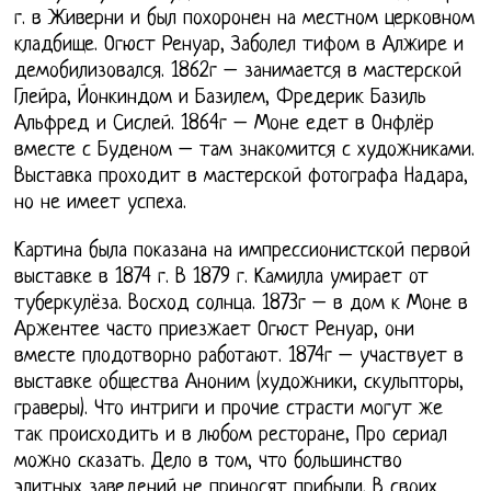
г. в Живерни и был похоронен на местном церковном
кладбище. Огюст Ренуар, Заболел тифом в Алжире и
демобилизовался. 1862г – занимается в мастерской
Глейра, Йонкиндом и Базилем, Фредерик Базиль
Альфред и Сислей. 1864г – Моне едет в Онфлёр
вместе с Буденом – там знакомится с художниками.
Выставка проходит в мастерской фотографа Надара,
но не имеет успеха.
Картина была показана на импрессионистской первой
выставке в 1874 г. В 1879 г. Камилла умирает от
туберкулёза. Восход солнца. 1873г – в дом к Моне в
Аржентее часто приезжает Огюст Ренуар, они
вместе плодотворно работают. 1874г – участвует в
выставке общества Аноним (художники, скульпторы,
граверы). Что интриги и прочие страсти могут же
так происходить и в любом ресторане, Про сериал
можно сказать. Дело в том, что большинство
элитных заведений не приносят прибыли. В своих