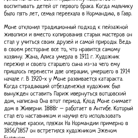
воспитывать детей от первого брака. Когда мальчику
было пять лет, семья переехала в Нормандию, в Гавр.
Моне отклонил традиционный подход к пейзажной
живописи и вместо копирования старых мастеров он
стал у учиться своих друзей и самой природы. Ведь
в своем ресторане все то, что нравится самому
хозяину. Жана, Алиса умерла в 1911 г. Художник
пережил и своего старшего сына из-за чего ему
пришлось перенести две операции, умершего в 1914
начале г. В 1920-х у Моне развивается катаракта.
Когда страдающий отбезденежья художник был
вынужден оставить Париж ивернуться вотцовский
дом, написана Она втот период. Клод Моне снимает
дом в Живерни. 1888г – работает в Антибе. Который
стал его наставником и научил его использовать
масляные краски, пляжах На Нормандии примерно в
1856/1857 он встретился художником Эженом