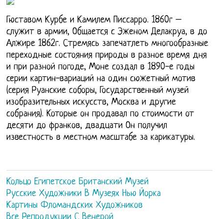
Гюставом Курбе и Камилем Писсарро. 1860г –
служит в армии, Общается с Эженом Делакруа, в до
Алжире 1862г. Стремясь запечатлеть многообразные
переходные состояния природы в разное время дня
и при разной погоде, Моне создал в 1890-е годы
серии картин-вариаций на один сюжетный мотив
(серия Руанские соборы, Государственный музей
изобразительных искусств, Москва и другие
собрания). Которые он продавал по стоимости от
десяти до франков, двадцати Он получил
известность в местном масштабе за карикатуры.
Кольцо Египетское Британский Музей
Русские Художники В Музеях Нью Йорка
Картины Фломандских Художников
Все Репродукции С Венерой