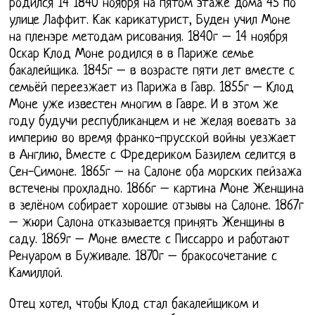
родился 14 1840 ноября на пятом этаже дома 45 по
улице Лаффит. Как карикатурист, Буден учил Моне
на пленэре методам рисования. 1840г – 14 ноября
Оскар Клод Моне родился в в Париже семье
бакалейщика. 1845г – в возрасте пяти лет вместе с
семьёй переезжает из Парижа в Гавр. 1855г – Клод
Моне уже известен многим в Гавре. И в этом же
году будучи республиканцем и не желая воевать за
империю во время франко-прусской войны уезжает
в Англию, Вместе с Фредериком Базилем селится в
Сен-Симоне. 1865г – на Салоне оба морских пейзажа
встечены прохладно. 1866г – картина Моне Женщина
в зелёном собирает хорошие отзывы на Салоне. 1867г
– жюри Салона отказывается принять Женщины в
саду. 1869г – Моне вместе с Писсарро и работают
Ренуаром в Буживале. 1870г – бракосочетание с
Камиллой.
Отец хотел, чтобы Клод стал бакалейщиком и