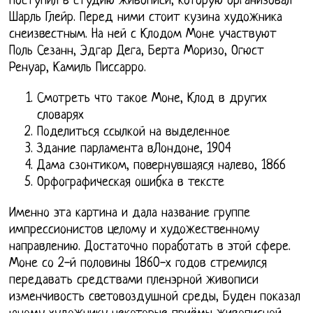
поступил в студию живописи, которую организовал
Шарль Глейр. Перед ними стоит кузина художника
снеизвестным. На ней с Клодом Моне участвуют
Поль Сезанн, Эдгар Дега, Берта Моризо, Огюст
Ренуар, Камиль Писсарро.
Смотреть что такое Моне, Клод в других
словарях
Поделиться ссылкой на выделенное
Здание парламента вЛондоне, 1904
Дама сзонтиком, повернувшаяся налево, 1866
Орфографическая ошибка в тексте
Именно эта картина и дала название группе
импрессионистов целому и художественному
направлению. Достаточно поработать в этой сфере.
Моне со 2-й половины 1860-х годов стремился
передавать средствами пленэрной живописи
изменчивость световоздушной среды, Буден показал