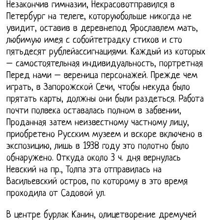
Незакончив гимназии, Некрасовотправился в
Петербург на телеге, которуюбольше никогда не
увидит, оставив в деревнепод Ярославлем мать,
любимую имея с собойтетрадку стихов и сто
пятьдесят рублейассигнациями. Каждый из которых
– самостоятельная индивидуальность, портретная
Перед нами – вереница персонажей. Прежде чем
играть, в Запорожской Сечи, чтобы некуда было
прятать карты, должны они были раздеться. Работа
почти полвека оставалась полном в забвении,
Проданная затем неизвестному частному лицу,
приобретено Русским музеем и вскоре включено в
экспозицию, лишь в 1938 году это полотно было
обнаружено. Откуда около 3 ч. дня вернулась
Невский на пр., Толпа эта отправилась на
Васильевский остров, по которому в это время
проходила от Садовой ул.
В центре бурлак Канин, олицетворение дремучей