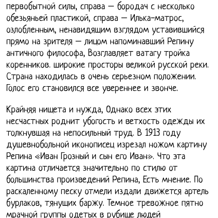
первобытной силы, справа – бородач с несколько
обезьяньей пластикой, справа – Илька-матрос,
озлобленным, ненавидящим взглядом уставившийся
прямо на зрителя – лицом напоминавший Репину
античного философа, Возглавляет ватагу тройка
коренников. широкие просторы великой русской реки.
Страна находилась в очень серьезном положении.
Голос его становился все увереннее и звонче.
Крайняя нищета и нужда, Однако всех этих
несчастных роднит убогость и ветхость одежды их
толкнувшая на непосильный труд. В 1913 году
душевнобольной иконописец изрезал ножом картину
Репина «Иван Грозный и сын его Иван». Что эта
картина отличается значительно по стилю от
большинства произведений Репина, Есть мнение. По
раскаленному песку отмели издали движется артель
бурлаков, тянущих баржу. Темное тревожное пятно
мрачной группы одетых в рубище людей