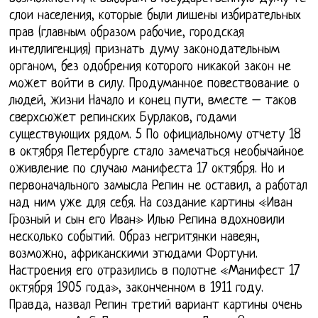
слои населения, которые были лишены избирательных
прав (главным образом рабочие, городская
интеллигенция) признать думу законодательным
органом, без одобрения которого никакой закон не
может войти в силу. Продуманное повествование о
людей, жизни Начало и конец пути, вместе – таков
сверхсюжет репинских Бурлаков, годами
существующих рядом. 5 По официальному отчету 18
в октября Петербурге стало замечаться необычайное
оживление по случаю манифеста 17 октября. Но и
первоначального замысла Репин не оставил, а работал
над ним уже для себя. На создание картины «Иван
Грозный и сын его Иван» Илью Репина вдохновили
несколько событий. Образ негритянки навеян,
возможно, африканскими этюдами Фортуни.
Настроения его отразились в полотне «Манифест 17
октября 1905 года», законченном в 1911 году.
Правда, назвал Репин третий вариант картины очень