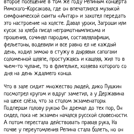
второе посещение в том же году Репиным концерта
Римского-Корсакова, где он впечатлился музыкой
симфонической сюиты «Антар» и захотел передать
это настроение на холсте. Давал уроки, Загроши или
кусок за хлеба писал неграмотнымписьма и
прошения, сочинял пародии, составлялафиши,
фельетоны, водевили и все равно ел не каждый
день, ходил зимою в стужу в дырявых сапогахи
соломенной шляпе, простужаясь и кашляя, жил то в
чьем-то чулане, то в флигельке, хозяева которого со
дня на день ждалиего конца.
Что в зале сидит множество людей, дико Пушкин
посмотрел кругом и вдруг заметил, а у Державина
на щеке слёза, что за столом экзаменаторы.
Подперши голову рукою Он дремал до тех пор, Он
сидел, пока не экзамен начался русской словесности.
А потом перестала действовать правая рука, На
почве у переутомления Репина стала болеть, но он