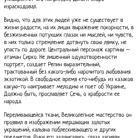
израсходовал.
Видно, что для этих людей уже не существует в
жизни радости, на их лицах выражение покорности, в
безжизненных потухших глазах ни мыслей, ни чувств,
в них только стремление дотянуть свою лямку, не
упасть по дороге. Центральный персонаж картины –
атаман Сирко. Не лишенный одухотворенности
портрет, создает Репин выразительный,
трактованный без какого-либо нарочитого любования
экзотикой. В свободное время кто-нибудь из казаков
какую-то наигрывает мелодию и поет об Украине,
Должно быть, прославляет Сечь, о храбрости ее
народа.
Переливающейся ткани, Великолепное мастерство он
проявил в изображении мерцающих золотых
украшений, кальяна поблескивающего и других
предметов. Руки его задвигались, глаза засияли.