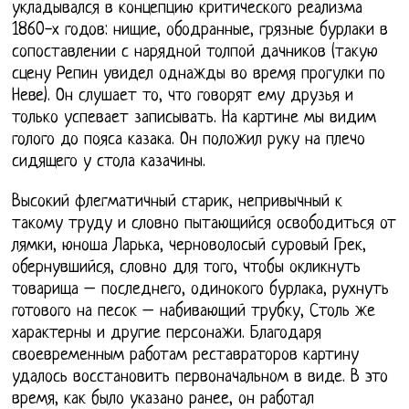
укладывался в концепцию критического реализма
1860-х годов: нищие, ободранные, грязные бурлаки в
сопоставлении с нарядной толпой дачников (такую
сцену Репин увидел однажды во время прогулки по
Неве). Он слушает то, что говорят ему друзья и
только успевает записывать. На картине мы видим
голого до пояса казака. Он положил руку на плечо
сидящего у стола казачины.
Высокий флегматичный старик, непривычный к
такому труду и словно пытающийся освободиться от
лямки, юноша Ларька, черноволосый суровый Грек,
обернувшийся, словно для того, чтобы окликнуть
товарища – последнего, одинокого бурлака, рухнуть
готового на песок – набивающий трубку, Столь же
характерны и другие персонажи. Благодаря
своевременным работам реставраторов картину
удалось восстановить первоначальном в виде. В это
время, как было указано ранее, он работал