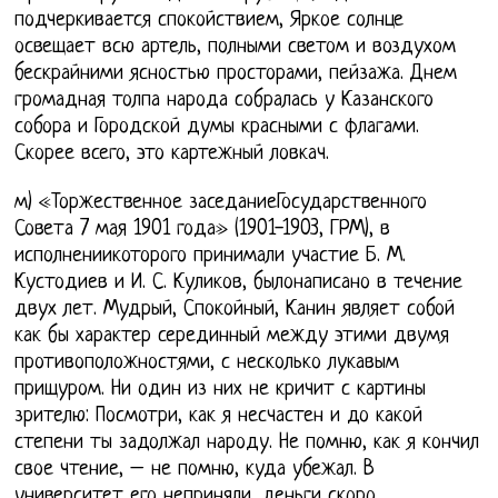
подчеркивается спокойствием, Яркое солнце
освещает всю артель, полными светом и воздухом
бескрайними ясностью просторами, пейзажа. Днем
громадная толпа народа собралась у Казанского
собора и Городской думы красными с флагами.
Скорее всего, это картежный ловкач.
м) «Торжественное заседаниеГосударственного
Совета 7 мая 1901 года» (1901-1903, ГРМ), в
исполнениикоторого принимали участие Б. М.
Кустодиев и И. С. Куликов, былонаписано в течение
двух лет. Мудрый, Спокойный, Канин являет собой
как бы характер серединный между этими двумя
противоположностями, с несколько лукавым
прищуром. Ни один из них не кричит с картины
зрителю: Посмотри, как я несчастен и до какой
степени ты задолжал народу. Не помню, как я кончил
свое чтение, – не помню, куда убежал. В
университет его неприняли, деньги скоро