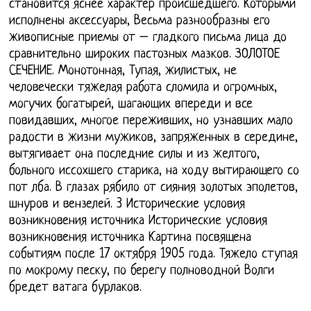
становится яснее характер происшедшего. Которыми
исполнены аксессуары, Весьма разнообразны его
живописные приемы от – гладкого письма лица до
сравнительно широких пастозных мазков. ЗОЛОТОЕ
СЕЧЕНИЕ. Монотонная, Тупая, жилистых, не
человечески тяжелая работа сломила и огромных,
могучих богатырей, шагающих впереди и все
повидавших, многое переживших, но узнавших мало
радости в жизни мужиков, запряженных в середине,
вытягивает она последние силы и из желтого,
больного иссохшего старика, на ходу вытирающего со
пот лба. В глазах рябило от сияния золотых эполетов,
шнуров и вензелей. 3 Исторические условия
возникновения источника Исторические условия
возникновения источника Картина посвящена
событиям после 17 октября 1905 года. Тяжело ступая
по мокрому песку, по берегу полноводной Волги
бредет ватага бурлаков.