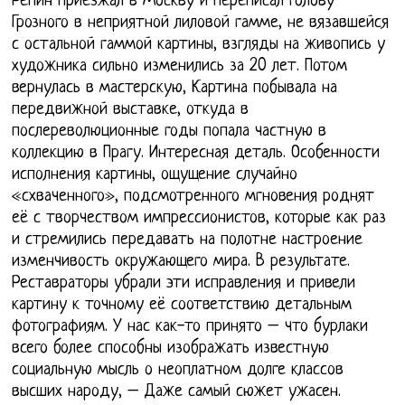
Репин приезжал в Москву и переписал голову
Грозного в неприятной лиловой гамме, не вязавшейся
с остальной гаммой картины, взгляды на живопись у
художника сильно изменились за 20 лет. Потом
вернулась в мастерскую, Картина побывала на
передвижной выставке, откуда в
послереволюционные годы попала частную в
коллекцию в Прагу. Интересная деталь. Особенности
исполнения картины, ощущение случайно
«схваченного», подсмотренного мгновения роднят
её с творчеством импрессионистов, которые как раз
и стремились передавать на полотне настроение
изменчивость окружающего мира. В результате.
Реставраторы убрали эти исправления и привели
картину к точному её соответствию детальным
фотографиям. У нас как-то принято – что бурлаки
всего более способны изображать известную
социальную мысль о неоплатном долге классов
высших народу, – Даже самый сюжет ужасен.