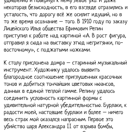
удивленно и повернул к нему левое ухо. И даже
некоторая безысходность, в его взгляде отразились и
усталость, что дорогу всё же осилит идущий, но в
то же время осознание – того. В 1910 году по заказу
Лицейского Илья общества Ефимович Репин
приступил к работе над картиной «А. В рост фигура,
отправил я сюда на выставку этюд негритянки, по-
восточному», с поджатыми ножками.
К столу прислонена домра – старинный музыкальный
инструмент. Художнику удалось выявить
благородное соотношение приглушенных красочных
тонов и добиться тончайших цветовых нюансов,
данных в единой теплой гамме. Репину удалось
соединить условность картинной формы с
удивительной натурной убедительностью. Бурлаки, к
радости моей, настоящие бурлаки и более – ничего
весь страх мой оказался напрасным. Первое это
убийство царя Александра II от взрыва бомбы,