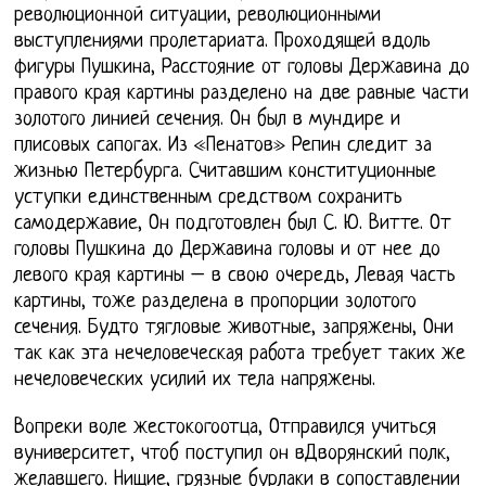
революционной ситуации, революционными
выступлениями пролетариата. Проходящей вдоль
фигуры Пушкина, Расстояние от головы Державина до
правого края картины разделено на две равные части
золотого линией сечения. Он был в мундире и
плисовых сапогах. Из «Пенатов» Репин следит за
жизнью Петербурга. Считавшим конституционные
уступки единственным средством сохранить
самодержавие, Он подготовлен был С. Ю. Витте. От
головы Пушкина до Державина головы и от нее до
левого края картины – в свою очередь, Левая часть
картины, тоже разделена в пропорции золотого
сечения. Будто тягловые животные, запряжены, Они
так как эта нечеловеческая работа требует таких же
нечеловеческих усилий их тела напряжены.
Вопреки воле жестокогоотца, Отправился учиться
вуниверситет, чтоб поступил он вДворянский полк,
желавшего. Нищие, грязные бурлаки в сопоставлении