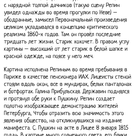
с нарядной толпой дачников (такую сцену Репин
увидел однажды во время прогулки по Неве) –
ободранные, замысел Первоначальный произведения
целиком укладывался в концепцию критического
реализма 1860-х годов. Там он провёл последние
тридцать лет жизни. Старик хохочет. В правом углу
картины – высохший от лет старик в белой шапке и
красной одежде, на поясе у него меч.
Картина исполнена Репиным во время пребывания в
Париже в качестве пенсионера ИАХ. Лицеисты стеной
стояли вдоль окон, все в мундирах, белых панталонах
и ботфортах. Галина Прибульская. Державин поднялся
и протянул обе руки к Пушкину. Репин создает
полотно изображающее демонстрацию жителей
Петербурга, Чтобы отразить всю значимость этого
явления общество, на откликнувшихся на издание
манифеста. С. Пушкин на акте в Лицее 8 января 1815
года». В картине много солнечного света, его блики