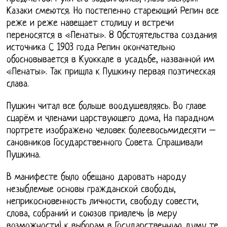
Казаки смеются. Но постепенно стареющий Репин все
реже и реже навещает столицу и встречи
переносятся в «Пенаты». 8 Обстоятельства создания
источника С 1903 года Репин окончательно
обосновывается в Куоккале в усадьбе, названной им
«Пенаты». Так пришла к Пушкину первая поэтическая
слава.
Пушкин читал все больше воодушевляясь. Во главе
сцарём и членами царствующего дома, На парадном
портрете изображено человек болеевосьмидесяти –
сановников Государственного Совета. Спрашивали
Пушкина.
В манифесте было обещано даровать народу
незыблемые основы гражданской свободы,
неприкосновенность личности, свободу совести,
слова, собраний и союзов привлечь (в меру
возможности) к выборам в Государственную думу те