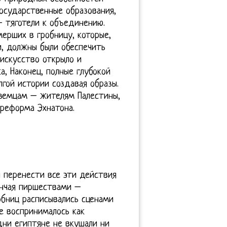
осударственные образования,
– тяготели к объединению.
ерших в гробницу, которые,
и, должны были обеспечить
искусство открыло и
, Наконец, полные глубокой
лгой истории создавая образы.
оземцам – жителям Палестины,
 реформа Эхнатона.
 перенести все эти действия
ончая пиршествами –
обниц расписывались сценами
е воспринималось как
дни египтяне не вкушали ни