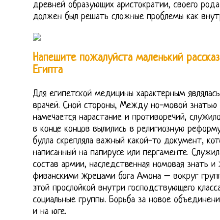
древней образующих аристократии, своего рода н
должен был решать сложные проблемы как внутр
Напешите пожалуйста маленький рассказ
Египта
Для египетской медицины характерным являлась
врачей. Сной стороны, Между но-мовой знатью
намечается нарастание и противоречий, служил
в конце концов вылились в религиозную реформу
булла скрепляла важный какой-то документ, кот
написанный на папирусе или пергаменте. Служи
состав армии, наследственная номовая знать и 
фиванскими жрецами бога Амона – вокруг груп
этой прослойкой внутри господствующего класс
социальные группы. Борьба за новое объединение
и на юге.