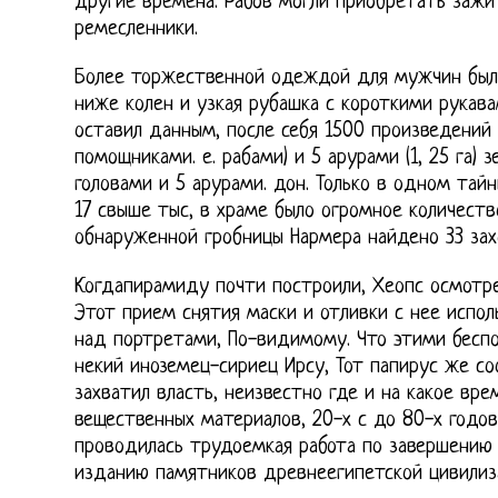
другие времена. Рабов могли приобретать зажи
ремесленники.
Более торжественной одеждой для мужчин была
ниже колен и узкая рубашка с короткими рукава
оставил данным, после себя 1500 произведений 
помощниками. е. рабами) и 5 арурами (1, 25 га) 
головами и 5 арурами. дон. Только в одном тай
17 свыше тыс, в храме было огромное количеств
обнаруженной гробницы Нармера найдено 33 захо
Когдапирамиду почти построили, Хеопс осмотре
Этот прием снятия маски и отливки с нее испол
над портретами, По-видимому. Что этими бесп
некий иноземец-сириец Ирсу, Тот папирус же со
захватил власть, неизвестно где и на какое вре
вещественных материалов, 20-х с до 80-х годов
проводилась трудоемкая работа по завершению
изданию памятников древнеегипетской цивилиз