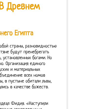
 В Древнем
него Египта
обой страны, разновидностью
птяне будут пренебрегать
, установленных богами. Но
о. Организация единого
дских и материальных
Объединение всех номов
ы, в пустыне обитали львы,
ались в качестве божеств.
идеал Фидия. «Наступили