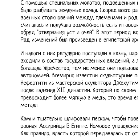
С помощью специальных молотов, подвешенных н
было разбивать земляные комья. Скорее всего ра
военных столкновений между, племенами и род
считалась и получала возможность есть и говор
обряд "отверзания уст и очей". В этот период в
Ряд изменений был произведен в египетской ар
И налоги с них регулярно поступали в казну, ц
входили в состав государственных владений, а 
богащала жречество, -ем не менее они пользова
автономией. Всемирно известны скульптурные п
Нефертити из мастерской скульптора Джехутим
после падения XII династии. Который по своим
превосходит более мягкую в медь, это время е
металл.
Камни тщательно шлифовали песком, чтобы пове
ровная. Ассирийцы Б Египте. Номовое управлени
Как правило, власть которой передавалась от о