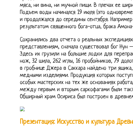
мяса, ни вина, ни мучной пищи. В плечах ее шири
Подъем воды начинался 19 июля (это одновреме
и продолжался до середины сентября. Например
результатом священного бога-отца, брака Амона
Сохранились два отчета о реальных экспедициях
представлениям, сначала существовал бог Нун 
Здесь их грузили на большие лодки для перепра
нож, 32 шила, 262 иглы, 16 пробойников, 79 доло
в гробнице Джера в Саккара найдено три ящика, 
медными изделиями. Продукция которых поступа
особых мастерских на тех же основаниях работа
между первым и вторым саркофагами были такж
Обширный храм Осириса был построен в древнем
Презентация: Искусство и культура Древн