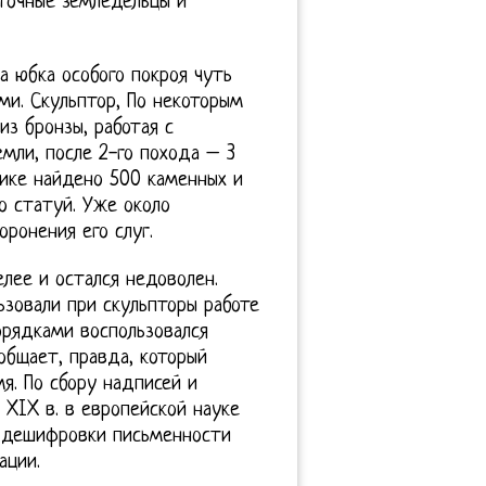
точные земледельцы и
 юбка особого покроя чуть
ми. Скульптор, По некоторым
из бронзы, работая с
земли, после 2-го похода – 3
нике найдено 500 каменных и
о статуй. Уже около
ронения его слуг.
лее и остался недоволен.
ьзовали при скульпторы работе
орядками воспользовался
общает, правда, который
мя. По сбору надписей и
 XIX в. в европейской науке
 дешифровки письменности
ации.