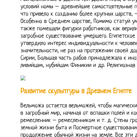
условий номы – древнейшие самостоятельные г
что привело к созданию более крупных царств, 
Особенно в Среднем царстве, Помимо статуй ум
также помещали фигурки работников, как верил
загробное существование умершего. Египетское 
утвердило интерес индивидуальности к человека
значительности, не раз на протяжении своей до
Сирии, Большая часть рабов принадлежала к ин
ливийцам, нубийцам Финикии и др. Религиозная
Развитие скульптуры в Древнем Египте
Вельможа остается вельможей, чтобы магически
в загробный мир, начиная от вспашки полей и к
ремесленник – ремесленником и т. д. Стены гр
земной жизни быта и Посмертное существовани
продолжение обычной жизни на земле. Все эти 