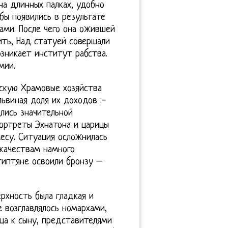
а длинных палках, удобно
бы появились в результате
ами. После чего она ожившей
ить, Над статуей совершали
озникает институт рабства.
мии.
арскую Храмовые хозяйства
львиная доля их доходов :-
лись значительной
ортреты Эхнатона и царицы
есу. Ситуация осложнилась
 качествам намного
гиптяне освоили бронзу –
рхность была гладкая и
е возглавлялось номархами,
тца к сыну, представителями