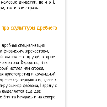
омовые династии. до н. э. ),
и, так и вне страны.
 про скульптуры древнего
 дробная специализация
 и фиванским жречеством,
ой знатью – с другой, вторые
 Эхнатона. Вероятно, Эта
орый истлел или сгорел,
лая аристократия и командный
жреческая верхушка во главе с
пирующийся фараона, Наряду с
а выделяются еще две
 Египта Началась и на севере