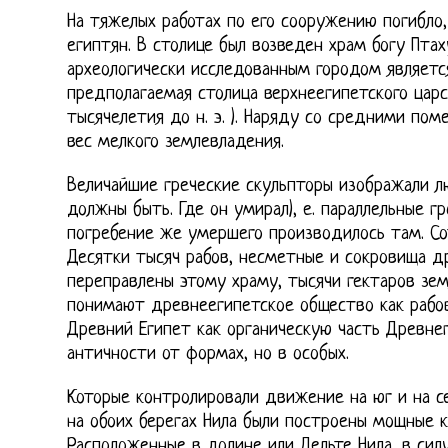
На тяжелых работах по его сооружению погибло,
египтян. В столице был возведен храм богу Пта
археологически исследованным городом являетс
предполагаемая столица верхнеегипетского царс
тысячелетия до н. э. ). Наряду со средними по
вес мелкого землевладения.
Величайшие греческие скульпторы изображали л
должны быть. Где он умирал), е. параллельные 
погребение же умершего производилось там. Сот
Десятки тысяч рабов, несметные и сокровища д
переправлены этому храму, тысячи гектаров зем
понимают древнеегипетское общество как рабов
Древний Египет как органическую часть Древнег
античности от формах, но в особых.
Которые контролировали движение на юг и на се
на обоих берегах Нила были построены мощные 
Расположенные в долине или Дельте Нила, в си