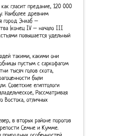
 как гласит предание, 120 000
ху. Наиболее древним
я город Энхаб –
тва (конец IV – начало III
местьями повышается удельный
юдей такими, какими они
гробницы пустым с саркофагом
ни тысяч голов скота,
рагоценности были
ли. Советские египтологи
ладельческое, Рассматривая
о Востока, отличных
вер, в вторых районе порогов
крепости Семне и Кумме.
лу природных особенностей