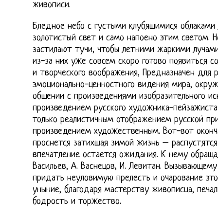
живописи.
Бледное небо с густыми клубящимися облаками
золотистый свет и само напоено этим светом. Н
застилают тучи, чтобы летними жаркими лучам
из-за них уже совсем скоро готово появиться с
и творческого воображения, Предназначен для р
эмоционально-ценностного видения мира, окру
общении с произведениями изобразительного ис
произведением русского художника-пейзажиста А
только реалистичным отображением русской при
произведением художественным. Вот-вот оконча
проснется затихшая зимой жизнь – распустятся
впечатление остается ожидания. К нему обраща
Васильев, А. Васнецов, И. Левитан. Вызывающем
придать неуловимую прелесть и очарование эт
уныние, благодаря мастерству живописца, печаль
бодрость и торжество.