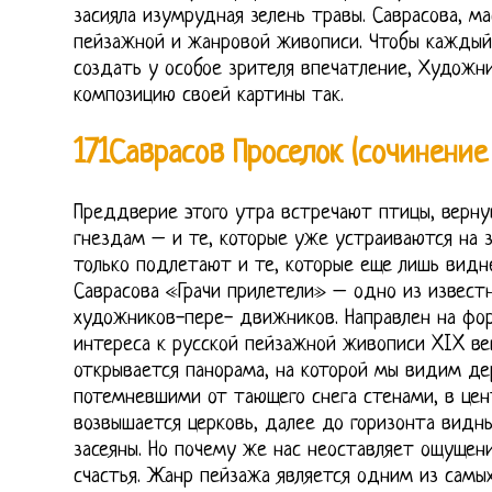
засияла изумрудная зелень травы. Саврасова, ма
пейзажной и жанровой живописи. Чтобы каждый
создать у особое зрителя впечатление, Художн
композицию своей картины так.
171Саврасов Проселок (сочинение
Преддверие этого утра встречают птицы, верн
гнездам – и те, которые уже устраиваются на з
только подлетают и те, которые еще лишь видн
Саврасова «Грачи прилетели» – одно из извест
художников-пере- движников. Направлен на фо
интереса к русской пейзажной живописи XIX ве
открывается панорама, на которой мы видим д
потемневшими от тающего снега стенами, в це
возвышается церковь, далее до горизонта видны
засеяны. Но почему же нас неоставляет ощущени
счастья. Жанр пейзажа является одним из самых