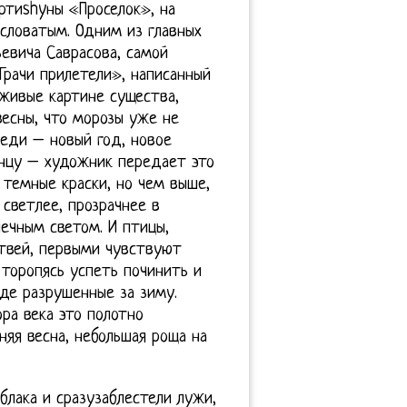
ртиshyны «Проселок», на
словатым. Одним из главных
евича Саврасова, самой
Грачи прилетели», написанный
 живые картине существа,
весны, что морозы уже не
реди – новый год, новое
лнцу – художник передает это
 темные краски, но чем выше,
 светлее, прозрачнее в
ечным светом. И птицы,
етвей, первыми чувствуют
 торопясь успеть починить и
де разрушенные за зиму.
ра века это полотно
няя весна, небольшая роща на
блака и сразузаблестели лужи,