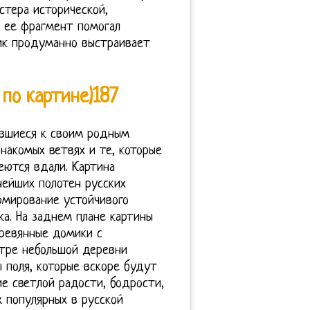
стера исторической,
 ее фрагмент помогал
ик продуманно выстраивает
 по картине)187
увшиеся к своим родным
накомых ветвях и те, которые
еются вдали. Картина
нейших полотен русских
рмирование устойчивого
ка. На заднем плане картины
еревянные домики с
нтре небольшой деревни
 поля, которые вскоре будут
е светлой радости, бодрости,
 популярных в русской