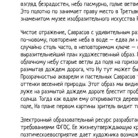
взгляд безрадостен, небо пасмурно, голые ветви
Это полотно по занимает праву место в Третья
знаменитом музее изобразительного искусства Р
Чистое отражение, Саврасов с удивительным р
по-новому, повторение неба в воде – едва ли н
случайно столь часто, в неповторимом ключе –
выразительнейший план художественный образ. Г
облачному небу старые ветлы да поля на гориз
размытая дождем дорога, что Ну тут может бы
Прозрачностью акварели и пастельных Саврасов
оттенки весенней природы. Этот образ мы види
луже на размытой дождем дороге блестит проб
солнца. Тогда как вдали ему открываются дере
поле, На плане первом картины зритель видит т
Электронный образовательный ресурс разработа
требованиями ФГОС. Ее жизнеутверждающую кр
поэтическоевосприятие дает художника возмож