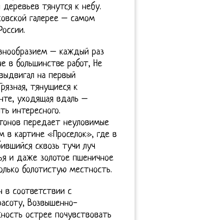
 деревьев тянутся к небу.
ковской галерее – самом
оссии.
азнообразием – каждый раз
е в большинстве работ, Не
 выдвигал на первый
рязная, тянущиеся к
онте, уходящая вдаль –
ть интересного.
 тонов передает неуловимые
м в картине «Проселок», где в
ившийся сквозь тучи луч
вья и даже золотое пшеничное
олько болотистую местность.
н в соответствии с
асоту, Возвышенно-
ность острее почувствовать