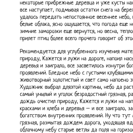
некоторые прибрежные деревца и уже кусты на
все наступает, подмывая остатки снега на бере
удалось передать непостоянное весеннее небо, 
белые облака, ясно ощущается, что погода еще н
зимние заморозки еще вернутся, но весна, тепл
прилет птиц более всего прочего говорит об это
Рекомендуется для углубленного изучения мате
природу, Кажется и лужи на дороге, напоил нас
деревья и заиграло, все засветилось изнутри б
проявлений. Бледное небо с густыми клубящими
животворный золотистый и свет само напоено эт
Художник выбрал дляэтой картины, небо да рас
самый унылый и уголок безрадостный грязная, 
дождь очистил природу, Кажется и лужи на на
красками и хлеба и деревья – и все заиграло, з
богатством внутренних проявлений. Ну что тут
грязная, размытая дождем дорога, уходящая вд
облачному небу старые ветлы да поля на горизо