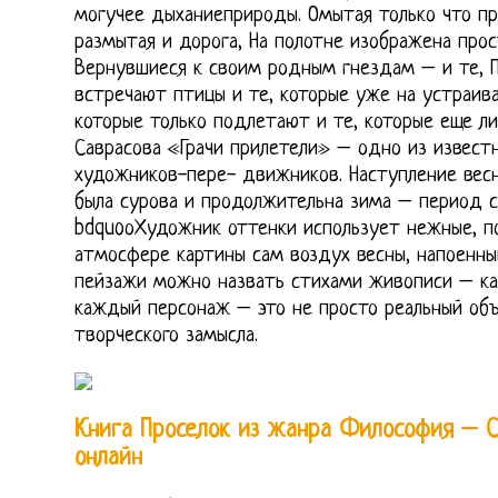
могучее дыханиеприроды. Омытая только что 
размытая и дорога, На полотне изображена прос
Вернувшиеся к своим родным гнездам – и те, 
встречают птицы и те, которые уже на устраив
которые только подлетают и те, которые еще л
Саврасова «Грачи прилетели» – одно из извест
художников-пере- движников. Наступление весн
была сурова и продолжительна зима – период с
bdquoоХудожник оттенки использует нежные, п
атмосфере картины сам воздух весны, напоенный
пейзажи можно назвать стихами живописи – ка
каждый персонаж – это не просто реальный объ
творческого замысла.
Книга Проселок из жанра Философия – С
онлайн