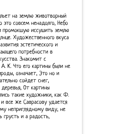
 льет на землю животворный
о это совсем ненадолго, Небо
и промокшую иссушить землю
олнце. Художественного вкуса
азвития эстетического и
жающего потребности в
кусства. Знакомит с
. К. Что его картины были не
роды, означает, Это но и
тельно сойдет снег,
 деревья, От картины
лись такие художники, как Ф.
у и все же Саврасову удается
ому неприглядному виду, не
 грусть и а радость,