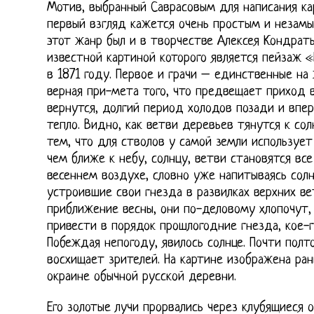
Мотив, выбранный Саврасовым для написания ка
первый взгляд кажется очень простым и незамы
этот жанр был и в творчестве Алексея Кондрать
известной картиной которого является пейзаж «
в 1871 году. Первое и грачи – единственные на
верная при-мета того, что предвещает приход 
вернутся, долгий период холодов позади и впе
тепло. Видно, как ветви деревьев тянутся к со
тем, что для стволов у самой земли использует
чем ближе к небу, солнцу, ветви становятся все
весеннем воздухе, словно уже напитываясь солн
устроившие свои гнезда в развилках верхних в
приближение весны, они по-деловому хлопочут,
привести в порядок прошлогодние гнезда, кое-г
Побеждая непогоду, явилось солнце. Почти полто
восхищает зрителей. На картине изображена ран
окраине обычной русской деревни.
Его золотые лучи прорвались через клубящиеся о