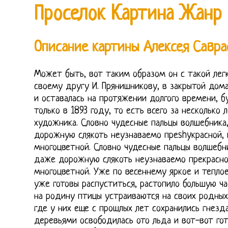
Проселок Картина Жанр
Описание картины Алексея Савра
Может быть, вот таким образом он с такой лег
своему другу И. Прянишникову, в закрытой дома
и оставалась на протяжении долгого времени, 
только в 1893 году, то есть всего за несколько
художника. Словно чудесные пальцы волшебника,
дорожную слякоть неузнаваемо преshyкрасной, 
многоцветной. Словно чудесные пальцы волшебни
даже дорожную слякоть неузнаваемо прекрасно
многоцветной. Уже по весеннему яркое и теплое
уже готовы распуститься, растопило большую ча
на родину птицы устраиваются на своих родных 
где у них еще с прошлых лет сохранились гнезд
деревьями освободилась ото льда и вот-вот гот