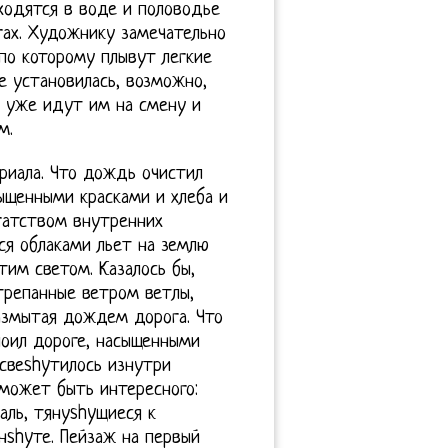
ходятся в воде и половодье
гах. Художнику замечательно
по которому плывут легкие
е установилась, возможно,
о уже идут им на смену и
м.
риала. Что дождь очистил
ыщенными красками и хлеба и
огатством внутренних
ся облаками льет на землю
им светом. Казалось бы,
трепанные ветром ветлы,
размытая дождем дорога. Что
поил дороге, насыщенными
асвеshyтилось изнутри
 может быть интересного:
аль, тянуshyщиеся к
нshyте. Пейзаж на первый