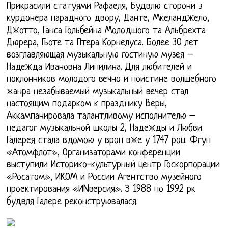
Прикрасили статуями Рафаеля, Будвлю сторони з
курдонера парадного двору, Данте, Мкеланджело,
Джотто, Ганса Гольбейна Молодшого та Альбрехта
Дюрера, Гьоте та Птера Корнелуса. Более 30 лет
возглавляющая музыкальную гостиную музея –
Надежда Ивановна Липилина. Для любителей и
поклонников молодого вечно и поистине волшебного
жанра незабываемый музыкальный вечер стал
настоящим подарком к празднику Веры,
Аккампанировала талантливому исполнителю –
педагог музыкальной школы 2, Надежды и Любви.
Галерея стала вдомою у вроп вже у 1747 роц. Фгуп
«Атомфлот», Организаторами конференции
выступили Историко-культурный центр Госкорпорации
«Росатом», ИКОМ и России Агентство музейного
проектирования «ИNверсия». З 1988 по 1992 рк
будвля Галере реконструювалася.