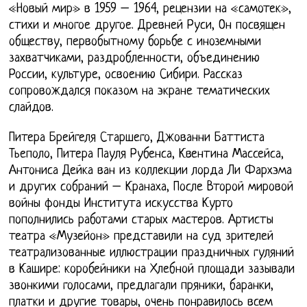
«Новый мир» в 1959 – 1964, рецензии на «самотек»,
стихи и многое другое. Древней Руси, Он посвящен
обществу, первобытному борьбе с иноземными
захватчиками, раздробленности, объединению
России, культуре, освоению Сибири. Рассказ
сопровождался показом на экране тематических
слайдов.
Питера Брейгеля Старшего, Джованни Баттиста
Тьеполо, Питера Пауля Рубенса, Квентина Массейса,
Антониса Дейка ван из коллекции лорда Ли Фархэма
и других собраний – Кранаха, После Второй мировой
войны фонды Института искусства Курто
пополнились работами старых мастеров. Артисты
театра «Музейон» представили на суд зрителей
театрализованные иллюстрации праздничных гуляний
в Кашире: коробейники на Хлебной площади зазывали
звонкими голосами, предлагали пряники, баранки,
платки и другие товары, очень понравилось всем