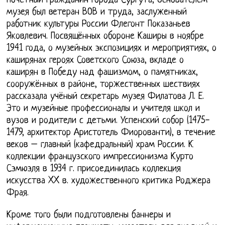
Почетный гражданин города Сургута, Основателем
музея был ветеран ВОВ и труда, заслуженный
работник культуры России Флегонт Показаньев
Яковлевич. Посвящённых обороне Каширы в ноябре
1941 года, о музейных экспозициях и мероприятиях, о
каширянах героях Советского Союза, вкладе о
каширян в Победу над фашизмом, о памятниках,
сооружённых в районе, торжественных шествиях
рассказала учёный секретарь музея Филатова Л. Е.
Это и музейные профессионалы и учителя школ и
вузов и родители с детьми. Успенский собор (1475-
1479, архитектор Аристотель Фиорованти), в течение
веков – главный (кафедральный) храм России. К
коллекции французского импрессионизма Курто
Сэмюэля в 1934 г. присоединилась коллекция
искусства XX в. художественного критика Роджера
Фрая.
Кроме того были подготовлены баннеры и