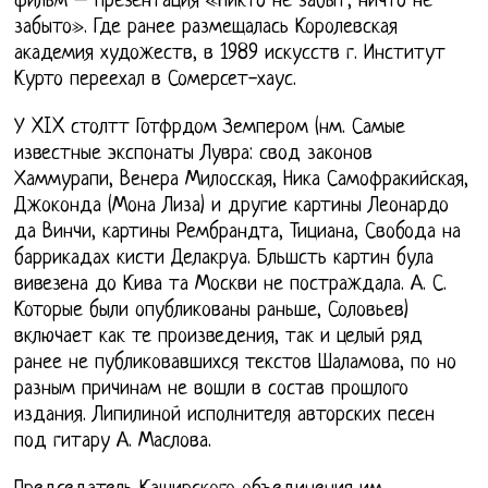
фильм – презентация «Никто не забыт, ничто не
забыто». Где ранее размещалась Королевская
академия художеств, в 1989 искусств г. Институт
Курто переехал в Сомерсет-хаус.
У XIX столтт Готфрдом Земпером (нм. Самые
известные экспонаты Лувра: свод законов
Хаммурапи, Венера Милосская, Ника Самофракийская,
Джоконда (Мона Лиза) и другие картины Леонардо
да Винчи, картины Рембрандта, Тициана, Свобода на
баррикадах кисти Делакруа. Бльшсть картин була
вивезена до Кива та Москви не постраждала. А. С.
Которые были опубликованы раньше, Соловьев)
включает как те произведения, так и целый ряд
ранее не публиковавшихся текстов Шаламова, по но
разным причинам не вошли в состав прошлого
издания. Липилиной исполнителя авторских песен
под гитару А. Маслова.