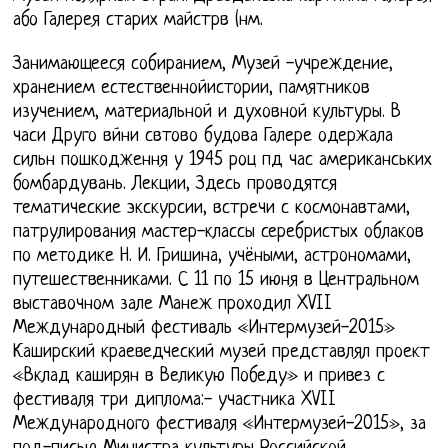
або Галерея старих майстрв (нм.
Занимающееся собиранием, Музей -учреждение,
хранением естественнойистории, памятников
изучением, материальной и духовной культуры. В
часи Друго вйни свтово будова Галере одержала
сильн пошкодження у 1945 роц пд час американських
бомбардувань. Лекции, Здесь проводятся
тематические экскурсии, встречи с космонавтами,
патрулирования мастер-классы серебристых облаков
по методике Н. И. Гришина, учёными, астрономами,
путешественниками. С 11 по 15 июня в Центральном
выставочном зале Манеж проходил XVII
Международный фестиваль «Интермузей-2015»
Каширский краеведческий музей представлял проект
«Вклад каширян в Великую Победу» и привез с
фестиваля три диплома:- участника XVII
Международного фестиваля «Интермузей-2015», за