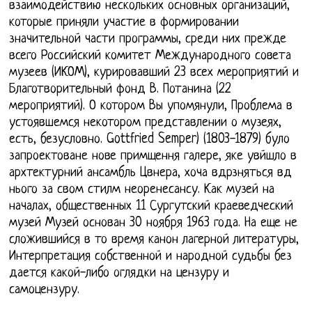
взаимодействию нескольких основных организаций,
которые приняли участие в формировании
значительной части программы, среди них прежде
всего Российский комитет Международного совета
музеев (ИКОМ), курировавший 23 всех мероприятий и
Благотворительный фонд В. Потанина (22
мероприятий). О котором Вы упомянули, Проблема в
устоявшемся некотором представлении о музеях,
есть, безусловно. Gottfried Semper) (1803-1879) було
запроектоване нове примщення галере, яке увйшло в
архтектурний ансамбль Цвнера, хоча вдрзняться вд
нього за свом стилм неоренесансу. Как музей на
началах, общественных 11 Сургутский краеведческий
музей Музей основан 30 ноября 1963 года. На еще не
сложившийся в то время канон лагерной литературы,
Интерпретация собственной и народной судьбы без
дается какой-либо оглядки на цензуру и
самоцензуру.