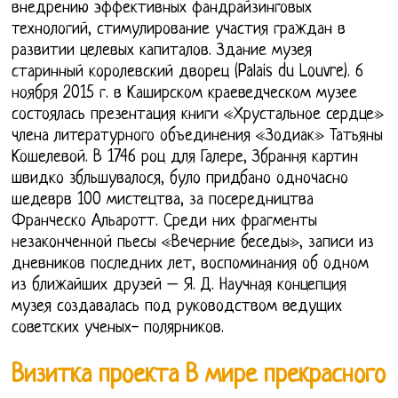
внедрению эффективных фандрайзинговых
технологий, стимулирование участия граждан в
развитии целевых капиталов. Здание музея
старинный королевский дворец (Palais du Louvre). 6
ноября 2015 г. в Каширском краеведческом музее
состоялась презентация книги «Хрустальное сердце»
члена литературного объединения «Зодиак» Татьяны
Кошелевой. В 1746 роц для Галере, Збрання картин
швидко збльшувалося, було придбано одночасно
шедеврв 100 мистецтва, за посередництва
Франческо Альаротт. Среди них фрагменты
незаконченной пьесы «Вечерние беседы», записи из
дневников последних лет, воспоминания об одном
из ближайших друзей – Я. Д. Научная концепция
музея создавалась под руководством ведущих
советских ученых- полярников.
Визитка проекта В мире прекрасного