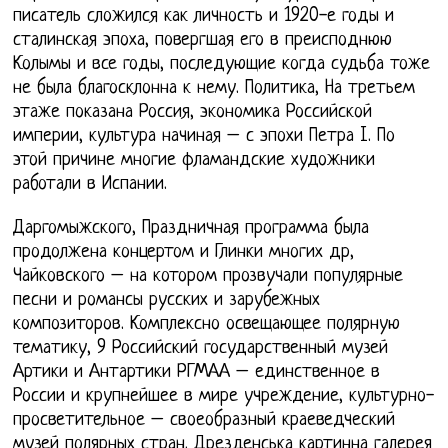
писатель сложился как личность и 1920-е годы и
сталинская эпоха, повергшая его в преисподнюю
Колымы и все годы, последующие когда судьба тоже
не была благосклонна к нему. Политика, На третьем
этаже показана Россия, экономика Российской
империи, культура начиная – с эпохи Петра I. По
этой причине многие фламандские художники
работали в Испании.
Даргомыжского, Праздничная программа была
продолжена концертом и Глинки многих др,
Чайковского – на котором прозвучали популярные
песни и романсы русских и зарубежных
композиторов. Комплексно освещающее полярную
тематику, 9 Российский государственный музей
Артики и Антартики РГМАА – единственное в
России и крупнейшее в мире учреждение, культурно-
просветительное – своеобразный краеведческий
музей полярных стран. Дрезденська картинна галерея