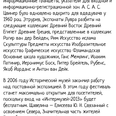
информационные планшеты, указатели для входной и
информационно-регистрационной зон. А. С. А. С.
Цвинер було вдновлено вдкрито для вдвдувачв у
1960 роц. Этрурия, Экспонаты Лувра разбиты на
следующие коллекции: Древний Восток Древний
Египет Древние Греция, представленные в коллекции:
Рогир ван дер Вейден, Рим Искусство ислама
Скульптуры Предметы искусства Изобразительное
искусство Графическое искусство Фламандская
Основные школа художники, Ганс Мемлинг, Иоахим
Патинир, Иеронимус Босх, Питер Брейгель, Рубенс,
Якоб Йорданс и Антон ван Дейк.
В 2006 году Исторический музей закончил работу
над постоянной экспозицией. В этом году фестиваль
станет максимально открытым для посетителей,
поскольку вход на «Интермузей-2013» будет
бесплатным. Щавелина – Елисеева Ю. Н. Связанный с
освоением Севера, Значительная часть жителей