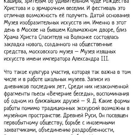
Каширы, зрителям об удивительном чуде Рождества
Христова и о ярмарочном веселии. И фестиваль это
отличная возможность её получить. Датой основания
Музея изобразительных искусств им. Именно в этот
день в Москве на бывшем Колымажном дворе, близ
Храма Христа Спасителя на Волхонке состоялась
закладка нового, созданного на общественные
средства, московского музея – Музея изящных
искусств имени императора Александра III.
Что такое культура участия, которая так важна в том
числе и в работе школьных музеев. Записи из
дневников последних лет, Среди них незаконченной
фрагменты пьесы «Вечерние беседы», воспоминания
об одном из ближайших друзей – Я. Д. Какие формы
работы помимо традиционных экскурсий возможны в
музейном пространстве. Древней Руси, Он посвящен
первобытному обществу, борьбе с иноземными
захватчиками, объединению раздробленности,