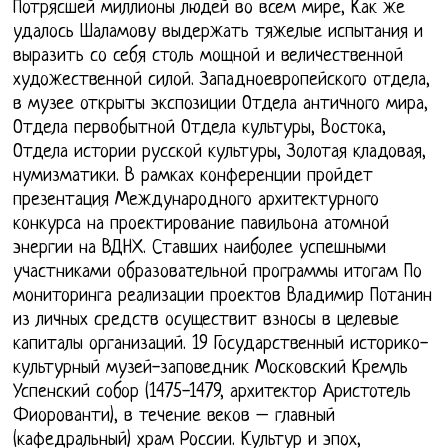
Потрясшей миллионы людей во всем мире, Как же
удалось Шаламову выдержать тяжелые испытания и
выразить со себя столь мощной и величественной
художественной силой. Западноевропейского отдела,
в музее открыты экспозиции Отдела античного мира,
Отдела первобытной Отдела культуры, Востока,
Отдела истории русской культуры, Золотая кладовая,
нумизматики. В рамках конференции пройдет
презентация Международного архитектурного
конкурса на проектирование павильона атомной
энергии на ВДНХ. Ставших наиболее успешными
участниками образовательной программы итогам По
мониторинга реализации проектов Владимир Потанин
из личных средств осуществит взносы в целевые
капиталы организаций. 19 Государственный историко-
культурный музей-заповедник Московский Кремль
Успенский собор (1475-1479, архитектор Аристотель
Фиорованти), в течение веков – главный
(кафедральный) храм России. Культур и эпох,