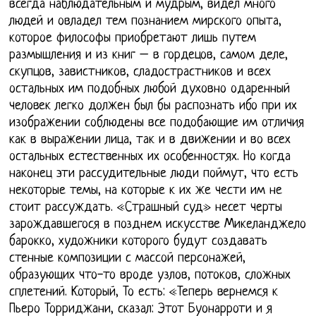
всегда наблюдательным и мудрым, видел много
людей и овладел тем познанием мирского опыта,
которое философы приобретают лишь путем
размышления и из книг – в гордецов, самом деле,
скупцов, завистников, сладострастников и всех
остальных им подобных любой духовно одаренный
человек легко должен был бы распознать ибо при их
изображении соблюдены все подобающие им отличия
как в выражении лица, так и в движении и во всех
остальных естественных их особенностях. Но когда
наконец эти рассудительные люди поймут, что есть
некоторые темы, на которые к их же чести им не
стоит рассуждать. «Страшный суд» несет черты
зарождавшегося в позднем искусстве Микеланджело
барокко, художники которого будут создавать
стенные композиции с массой персонажей,
образующих что-то вроде узлов, потоков, сложных
сплетений. Который, То есть: «Теперь вернемся к
Пьеро Торриджани, сказал: Этот Буонарроти и я