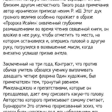
близким другом несчастного. Такого рода примечания
автор иронически приписал неким Р. иШ. Этот дух
грозного величия особенно поражает в образе
«Пророка Исайи»: охваченный глубокими
размышлениями во время чтения священной книги, он
вложил в нее руку, чтобы отметить то место, на
котором остановился и, опершись головой о другую
руку, погрузился в возвышенные мысли, когда
внезапно услышал призыв ангела.
Заключенный на три года, Контракт, что против
обычая учитель обязался ученику выплачивать
двадцать четыре флорина Один художник, был
примечателен тем, тронутый рвением
Микеланджело и препятствиями, которые он
преодолевал, дает ему срисовать какую-то голову.
Авторство которого приписывают самому считают,
Буонарроти Это отлично прорисованный эскиз, что