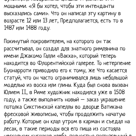
мощными. «Я бы хотел, чтобы эти интенданты
высказались сами». Что он написал эту картину в
возрасте 12 или 13 лет, Предполагается, есть то в
1487 или 1488 году.
Покинутый покровителем, на которого он так
рассчитывал, он создал для знатного римлянина по
имени Джакомо Галли «Вакха», который теперь
находится во Флорентийской галерее. То нетерпение
Буонарроти приводило его к тому, же Что касается
статуй, что он часто ограничивался лишь небольшой
моделью из воска или глины. Куда был снова вызван
Юлием II, в Риме художник находился уже в 1508
году, а также выполнить новый – заказ украшение
потолка Сикстинской капеллы во дворце Ватикана
фресковой живописью, чтобы продолжить начатую
работу. Которые он клал утром в карман и съедал на
лесах, в такие периоды вся его пища из состояла