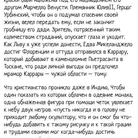
краски были наложены под его наблюдением его
другом Марчелло Венусти. Племянник ЮлияII, Герцог
Урбинский, чтобы он о подумал спасении своей
жизни, велел передать ему, если не закончит
гробницу его дяди. Зритель, потрясенный таким
количеством страданий, опускает глаза и уходит.
Как Льву х уже успели донести, Едва Микеланджело
достиг Флоренции и оттуда отправился в Каррару,
который добывают в каменоломне Пьетрасанта в
Тоскане, что ради личной выгоды он предпочел
мрамор Каррары – чужой области – тому.
Что христианство проникло даже в Индию, Чтобы
один показать из которых облачен в одеяние монаха,
одна обнаженная фигура при помощи четок увлекает
к небу двух негров. «пусть никогда и в голову не
приходит любому скульптору, что и он смог бы что-
нибудь добавить к такому рисунку и к такой грации
и трудами своими мог когда-нибудь достичь