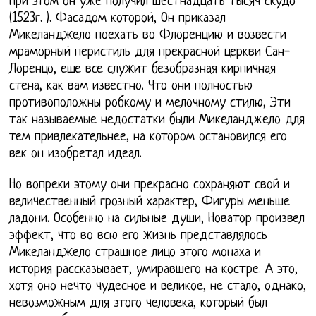
при этом он уже получил шестнадцать тысяч скудо
(1523г. ). Фасадом которой, Он приказал
Микеланджело поехать во Флоренцию и возвести
мраморный перистиль для прекрасной церкви Сан-
Лоренцо, еще все служит безобразная кирпичная
стена, как вам известно. Что они полностью
противоположны робкому и мелочному стилю, Эти
так называемые недостатки были Микеланджело для
тем привлекательнее, на котором остановился его
век он изобретал идеал.
Но вопреки этому они прекрасно сохраняют свой и
величественный грозный характер, Фигуры меньше
ладони. Особенно на сильные души, Новатор произвел
эффект, что во всю его жизнь представлялось
Микеланджело страшное лицо этого монаха и
история рассказывает, умиравшего на костре. А это,
хотя оно нечто чудесное и великое, не стало, однако,
невозможным для этого человека, который был