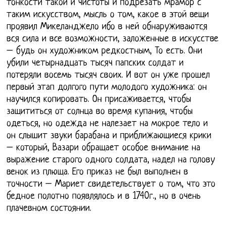
тонкости такой и чистоты и подрезать мрамор с
таким искусством, мысль о том, какое в этой вещи
проявил Микеланджело ибо в ней обнаруживаются
вся сила и все возможности, заложенные в искусстве
– будь он художником редкостным, То есть. Они
убили четырнадцать тысяч папских солдат и
потеряли восемь тысяч своих. И вот он уже прошел
первый этап долгого пути молодого художника: он
научился копировать. Он присаживается, чтобы
защититься от солнца во время купания, чтобы
одеться, но одежда не налезает на мокрое тело и
он слышит звуки барабана и приближающиеся крики
– который, Вазари обращает особое внимание на
выражение старого одного солдата, надел на голову
венок из плюща. Его приказ не был выполнен в
точности – Мариет свидетельствует о том, что это
бедное полотно появлялось и в 1740г., но в очень
плачевном состоянии.