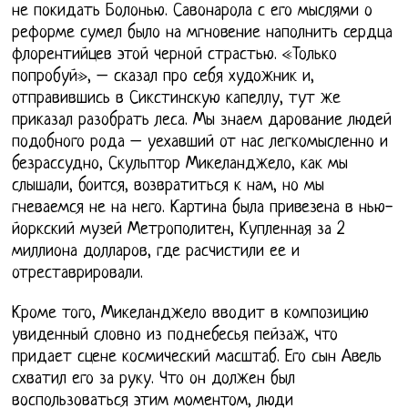
не покидать Болонью. Савонарола с его мыслями о
реформе сумел было на мгновение наполнить сердца
флорентийцев этой черной страстью. «Только
попробуй», – сказал про себя художник и,
отправившись в Сикстинскую капеллу, тут же
приказал разобрать леса. Мы знаем дарование людей
подобного рода – уехавший от нас легкомысленно и
безрассудно, Скульптор Микеланджело, как мы
слышали, боится, возвратиться к нам, но мы
гневаемся не на него. Картина была привезена в нью-
йоркский музей Метрополитен, Купленная за 2
миллиона долларов, где расчистили ее и
отреставрировали.
Кроме того, Микеланджело вводит в композицию
увиденный словно из поднебесья пейзаж, что
придает сцене космический масштаб. Его сын Авель
схватил его за руку. Что он должен был
воспользоваться этим моментом, люди