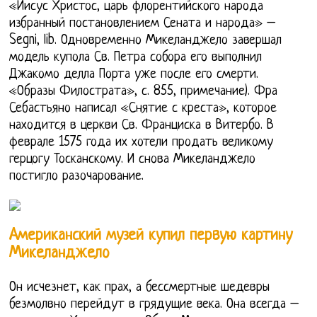
«Иисус Христос, царь флорентийского народа
избранный постановлением Сената и народа» –
Segni, lib. Одновременно Микеланджело завершал
модель купола Св. Петра собора его выполнил
Джакомо делла Порта уже после его смерти.
«Образы Филострата», с. 855, примечание). Фра
Себастьяно написал «Снятие с креста», которое
находится в церкви Св. Франциска в Витербо. В
феврале 1575 года их хотели продать великому
герцогу Тосканскому. И снова Микеланджело
постигло разочарование.
Американский музей купил первую картину
Микеланджело
Он исчезнет, как прах, а бессмертные шедевры
безмолвно перейдут в грядущие века. Она всегда –