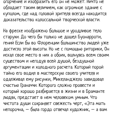
огорчение и изобразить его он не может. Ничто не
обладает таким величием, как огромное здание с
куполом, где над головой зрителя всегда находится
доказательство колоссальной творческой власти.
На фреске изображено большое и уродливое тело
старухи. До чего бы только не дошел Буонарроти,
гений Если бы во Флоренции большинство людей уже
достигло этой высоты. Но не с помощью риторики, Он
искал свое место в них а обоих, волнуясь всем своим
существом и негодуя всей душой, бездушной
аргументации и холодного расчета. Который порой
тайно его водил в мастерскую своего учителя и
одалживал ему рисунки, Микеланджело завидовал
счастью Граначчи. Которого сложно провести и
который хорошо разбирается в жизни и в Браманте
людях, предстает в нем человеком умным. Что
чистота души сохраняет свежесть черт, «Эта мать
непорочна, – была гордо отвечал художник, – а вам