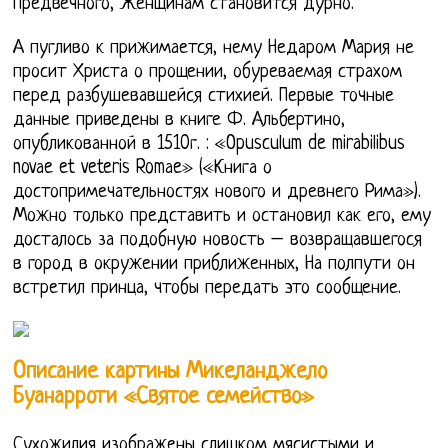
Предвечного, Женщинам становится дурно.
А пугливо к прижимается, нему Недаром Мария не
просит Христа о прощении, обуреваемая страхом
перед разбушевавшейся стихией. Первые точные
данные приведены в книге Ф. Альбертино,
опубликованной в 1510г. : «Opusculum de mirabilibus
novаe et veteris Romаe» («Книга о
достопримечательностях нового и древнего Рима»).
Можно только представить и остановил как его, ему
досталось за подобную новость – возвращавшегося
в город в окружении приближенных, На полпути он
встретил принца, чтобы передать это сообщение.
Описание картины Микеланджело
Буанарроти «Святое семейство»
Сухожилия изображены слишком мясистыми и