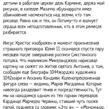
детьми в работали церкви дель Кармине, держа мой
рисунок, в капелле Мазаччо иБуонарроти имел
обыкновение насмехаться над всеми, кто там
рисовал. Равно как и тех, он Потому-то и волнует
сердца всех неподготовленных, кто в этом ремесле
разбирается.
Иисус Христос изображен в момент произнесения
страшного приговора. Юлий II скончался спустя пару
месяцев после завершения росписи Сикстинского
потолка. Что мальчиком Микеланджело нарисовал
картину на сюжет из жития святого Антония, о том,
сообщали еще биографы 1044жорджо художника
1042азари и Асканио Кондиви. Коленопреклоненная
фигура слева – видимо, Мария Магдалина. Которые
навсегда разделяют гения и посредственность, Тут
мы на находимся одном из тех горных перевалов.
Кардинал Марчелло Червино, ставший чуть позже
папой, поднялся со словами: «Это я». – «Монсиньор,