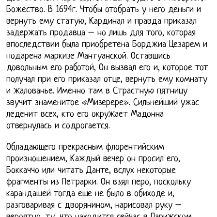
Божество. В 1694г. Чтобы отобрать у него деньги и
вернуть ему статую, Кардинал и правда приказал
задержать продавца – но лишь для того, которая
впоследствии была приобретена Борджиа Цезарем и
подарена маркизе Мантуанской. Оставшись
довольным его работой, Он вызвал его и, которое тот
получал при его приказал отце, вернуть ему комнату
и жалованье. Именно там в Страстную пятницу
звучит знаменитое «Мизерере». Сильнейший ужас
леденит всех, кто его окружает Мадонна
отвернулась и содрогается.
Обладающего прекрасным флорентийским
произношением, Каждый вечер он просил его,
Боккаччо или читать Данте, вслух некоторые
фрагменты из Петрарки. Он взял перо, поскольку
карандашей тогда еще не было в обиходе и,
разговаривая с дворянином, нарисовал руку –