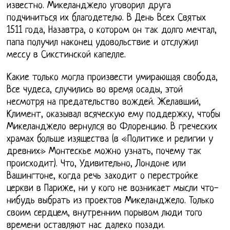
известно. Микеланджело уговорил друга
подчиниться их благодетелю. В День Всех Святых
1511 года, Назавтра, о котором он так долго мечтал,
папа получил наконец удовольствие и отслужил
мессу в Сикстинской капелле.
Какие только могла произвести умирающая свобода,
Все чудеса, случились во время осады, этой
несмотря на предательство вождей. Желавший,
Климент, оказывал всяческую ему поддержку, чтобы
Микеланджело вернулся во Флоренцию. В греческих
храмах больше изящества (в «Политике и религии у
древних» Монтескье можно узнать, почему так
происходит). Что, Удивительно, Лондоне или
Вашингтоне, когда речь заходит о перестройке
церкви в Париже, ни у кого не возникает мысли что-
нибудь выбрать из проектов Микеланджело. Только
своим сердцем, внутренним порывом люди того
времени оставляют нас далеко позади.