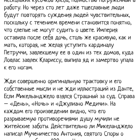
нескольких кусочков хлеба, полностью погруженный в
работу. Но через сто лет даже тщеславные люди
будут повторять суждения людей чувствительных,
поскольку с течением времени становится понятно,
что слепые не могут судить о цвете. Империя
оставила после себя дочь, столь же красивую, как и
мать, которая, не желая уступить кардиналу
Петруччи, завлекшему ее в один из тех домов, куда
Ловлас завлек Клариссу, выпила яд и замертво упала
к его ногам.
Жди совершенно оригинальную трактовку и его
собственные мысли и не жди иллюстраций из Данте,
Если Микельанджело взялся Страшный за суд. Справа
– «День», «Ночь» и «Джулиано Медичи». На
каждом его произведении видно, что его
разрываемую противоречиями душу мучили не
житейские заботы. Действительно ли Микеланджело
написал Мученичество Антония, святого Споры о