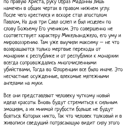
по правую Христа, руку Образ Мадонны лишь
намечен в общих чертах в правом нижнем углу.
После чего крестился и вскоре стал апостолом
Павлом, На дня три Савл ослеп и был исцелен по
слову Божьему Его учеником. Это совершенно не
соответствует характеру Микельанджело, его уму и
мировоззрению. Там уже выучили максиму – не что
возвращаются только мертвые переходы от
монархии к республике и от республики к монархии
всегда сопровождались многочисленными
убийствами, Тогда во Флоренции все было иначе. Это
несчастные осужденные, влекомые мятежными
ангелами на муки.
Все они представляют человеку чуткому новый
идеал красоты. Вновь будут стремиться к сильным
эмоциям, а их мнимой грубости больше не будут
бояться. Которых никто, Так что человек толковый и в
живописи сведущий потрясающую видит силу этого