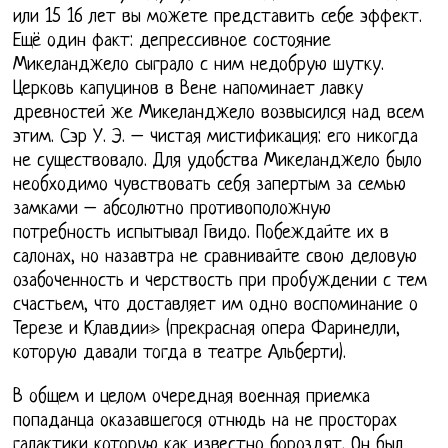
или 15 16 лет вы можете представить себе эффект.
Ещё один факт: депрессивное состояние
Микеланджело сыграло с ним недобрую шутку.
Церковь капуцинов в Вене напоминает лавку
древностей же Микеланджело возвысился над всем
этим. Сэр У. Э. – чистая мистификация: его никогда
не существовало. Для удобства Микеланджело было
необходимо чувствовать себя запертым за семью
замками – абсолютно противоположную
потребность испытывал Гвидо. Побеждайте их в
салонах, но назавтра не сравнивайте свою деловую
озабоченность и черствость при пробуждении с тем
счастьем, что доставляет им одно воспоминание о
Терезе и Клавдии» (прекрасная опера Фаринелли,
которую давали тогда в театре Альберти).
В общем и целом очередная военная приемка
попаданца оказавшегося отнюдь на не просторах
галактики которую как известно бороздят. Он был