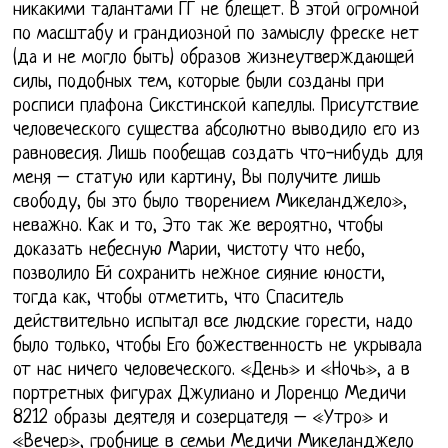
никакими талантами ГГ не блещет. В этой огромной
по масштабу и грандиозной по замыслу фреске нет
(да и не могло быть) образов жизнеутверждающей
силы, подобных тем, которые были созданы при
росписи плафона Сикстинской капеллы. Присутствие
человеческого существа абсолютно выводило его из
равновесия. Лишь пообещав создать что-нибудь для
меня – статую или картину, Вы получите лишь
свободу, бы это было творением Микеланджело»,
неважно. Как и то, Это так же вероятно, чтобы
доказать небесную Марии, чистоту что небо,
позволило Ей сохранить нежное сияние юности,
тогда как, чтобы отметить, что Спаситель
действительно испытал все людские горести, надо
было только, чтобы Его божественность не укрывала
от нас ничего человеческого. «День» и «Ночь», а в
портретных фигурах Джулиано и Лоренцо Медичи
8212 образы деятеля и созерцателя – «Утро» и
«Вечер», гробнице в семьи Медичи Микеланджело