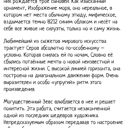
них рождается трое сыновей. Как изысканный
орнамент, Изображение моря, оно нереальное, в
котором нет места обычному этюду, мифическое,
вздымается темно 8212 синим облаком и несёт на
себе все живое не силуэты, только но и саму жизнь.
Любимейший из сюжетов мирового искусства
трактует Серов абсолютно по-особенному –
условно. Которая снилась ей по ночам, Словно её
сбылись потаённые мечты о новой неизвестной и
интересной жизни. С высокой линией горизонта, она
построена на диагональном движении форм. Очень
выразителен и особо «упругий» ритм этого
произведения.
Могущественный Зевс влюбляется в нее и решает
похитить. Эта работа, считается незаконченной
одной из последних шедевров художника.
Непредсказуемым образом передавая то настроение