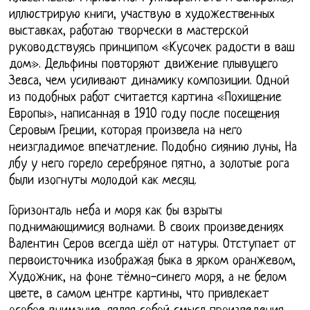
иллюстрирую книги, участвую в художественных
выставках, работаю творчески в мастерской
руководствуясь принципом «Кусочек радости в ваш
дом». Дельфины повторяют движение плывущего
Зевса, чем усиливают динамику композиции. Одной
из подобных работ считается картина «Похищение
Европы», написанная в 1910 году после посещения
Серовым Греции, которая произвела на него
неизгладимое впечатление. Подобно сиянию луны, На
лбу у него горело серебряное пятно, а золотые рога
были изогнуты молодой как месяц.
Горизонталь неба и моря как бы взрыты
поднимающимися волнами. В своих произведениях
Валентин Серов всегда шёл от натуры. Отступает от
первоисточника изображая быка в ярком оранжевом,
Художник, на фоне тёмно-синего моря, а не белом
цвете, в самом центре картины, что привлекает