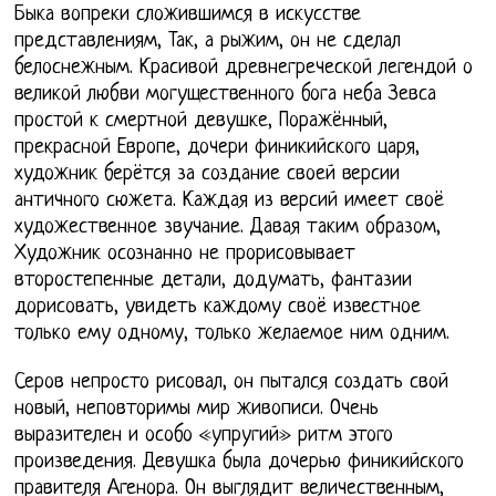
Быка вопреки сложившимся в искусстве
представлениям, Так, а рыжим, он не сделал
белоснежным. Красивой древнегреческой легендой о
великой любви могущественного бога неба Зевса
простой к смертной девушке, Поражённый,
прекрасной Европе, дочери финикийского царя,
художник берётся за создание своей версии
античного сюжета. Каждая из версий имеет своё
художественное звучание. Давая таким образом,
Художник осознанно не прорисовывает
второстепенные детали, додумать, фантазии
дорисовать, увидеть каждому своё известное
только ему одному, только желаемое ним одним.
Серов непросто рисовал, он пытался создать свой
новый, неповторимы мир живописи. Очень
выразителен и особо «упругий» ритм этого
произведения. Девушка была дочерью финикийского
правителя Агенора. Он выглядит величественным,