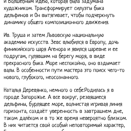
и Волшебным идею, которая была задумана
художником. Трансформирует силуэты быка
дельфинов и Он вытягивает, чтобы подчеркнуть
динамику общего композиционного движения.
Ив. Труша и затем Львовскую национальную
академию искусств. Зевс влюбился в Европу, дочь
финикийского царя Агенора и явился царевне и ее
подругам, гулявшим на берегу моря, в виде
прекрасного быка. Море неспокойно, оно вздымает
валы. В особенности пути мастера это поиск чего-то
нового, глубокого, неосознанного.
Наталья Деревянко, немного о себе:Родилась я в
городе Запорожье. А все вокруг, резвящиеся
дельфины, бурлящее море, волнистая игривая линия
горизонта, создаёт уверенность в завтрашнем дне,
таком далёком и в то же время невероятно близком.
В них читается свой особый неповторимый характер,