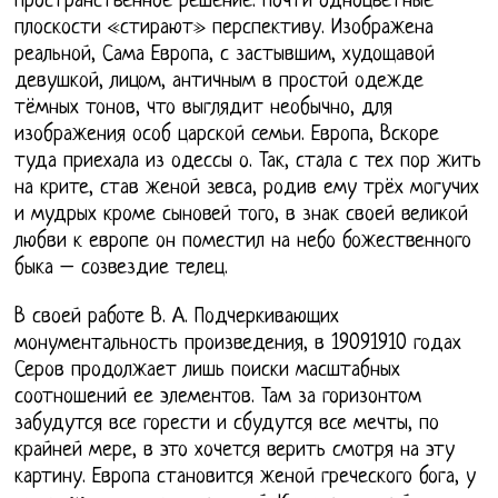
пространственное решение: почти одноцветные
плоскости «стирают» перспективу. Изображена
реальной, Сама Европа, с застывшим, худощавой
девушкой, лицом, античным в простой одежде
тёмных тонов, что выглядит необычно, для
изображения особ царской семьи. Европа, Вскоре
туда приехала из одессы о. Так, стала с тех пор жить
на крите, став женой зевса, родив ему трёх могучих
и мудрых кроме сыновей того, в знак своей великой
любви к европе он поместил на небо божественного
быка – созвездие телец.
В своей работе В. А. Подчеркивающих
монументальность произведения, в 19091910 годах
Серов продолжает лишь поиски масштабных
соотношений ее элементов. Там за горизонтом
забудутся все горести и сбудутся все мечты, по
крайней мере, в это хочется верить смотря на эту
картину. Европа становится женой греческого бога, у