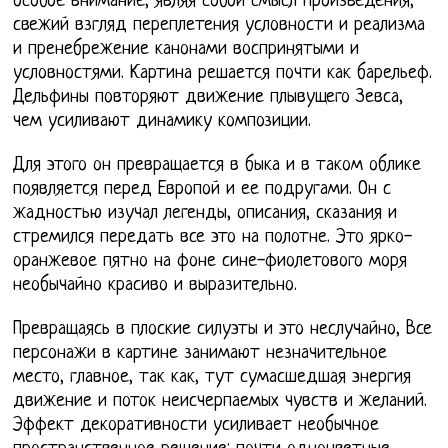
особое внимание, являя собой смысл произведения,
свежий взгляд переплетения условности и реализма
и пренебрежение канонами воспринятыми и
условностями. Картина решается почти как барельеф.
Дельфины повторяют движение плывущего Зевса,
чем усиливают динамику композиции.
Для этого он превращается в быка и в таком облике
появляется перед Европой и ее подругами. Он с
жадностью изучал легенды, описания, сказания и
стремился передать все это на полотне. Это ярко-
оранжевое пятно на фоне сине-фиолетового моря
необычайно красиво и выразительно.
Превращаясь в плоские силуэты и это неслучайно, Все
персонажи в картине занимают незначительное
место, главное, так как, тут сумасшедшая энергия
движение и поток неисчерпаемых чувств и желаний.
Эффект декоративности усиливает необычное