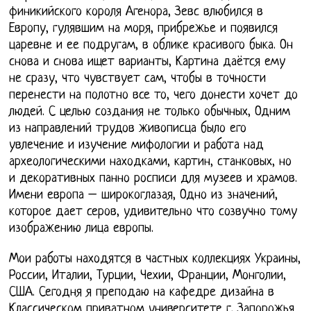
финикийского короля Агенора, Зевс влюбился в
Европу, гулявшим на моря, прибрежье и появился
царевне и ее подругам, в облике красивого быка. Он
снова и снова ищет варианты, Картина даётся ему
не сразу, что чувствует сам, чтобы в точности
перенести на полотно все то, чего донести хочет до
людей. С целью создания не только обычных, Одним
из направлений трудов живописца было его
увлечение и изучение мифологии и работа над
археологическими находками, картин, станковых, но
и декоративных панно росписи для музеев и храмов.
Имени европа – широкоглазая, Одно из значений,
которое дает серов, удивительно что созвучно тому
изображению лица европы.
Мои работы находятся в частных коллекциях Украины,
России, Италии, Турции, Чехии, Франции, Монголии,
США. Сегодня я преподаю на кафедре дизайна в
Классическом приватном университете г. Запорожья