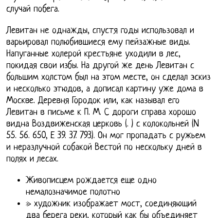
случай побега.
Левитан не однажды, спустя годы использовал и
варьировал полюбившиеся ему пейзажные виды.
Напуганные холерой крестьяне уходили в лес,
покидая свои избы. На другой же день Левитан с
большим холстом был на этом месте, он сделал эскиз
и несколько этюдов, а дописал картину уже дома в
Москве. Деревня Городок или, как называл его
Левитан в письме к П. М. С дороги справа хорошо
видна Воздвиженская церковь (. ) с колокольней (N
55. 56. 650, Е 39. 37. 793). Он мог пропадать с ружьем
и неразлучной собакой Вестой по нескольку дней в
полях и лесах.
Живописцем рождается еще одно
немалозначимое полотно
» художник изображает мост, соединяющий
два берега реки, который как бы объединяет