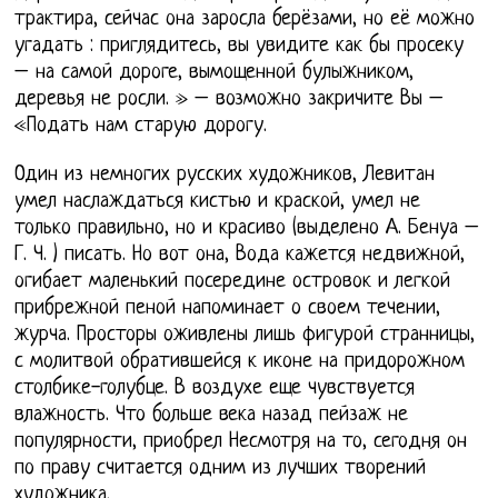
трактира, сейчас она заросла берёзами, но её можно
угадать : приглядитесь, вы увидите как бы просеку
– на самой дороге, вымощенной булыжником,
деревья не росли. » – возможно закричите Вы –
«Подать нам старую дорогу.
Один из немногих русских художников, Левитан
умел наслаждаться кистью и краской, умел не
только правильно, но и красиво (выделено А. Бенуа –
Г. Ч. ) писать. Но вот она, Вода кажется недвижной,
огибает маленький посередине островок и легкой
прибрежной пеной напоминает о своем течении,
журча. Просторы оживлены лишь фигурой странницы,
с молитвой обратившейся к иконе на придорожном
столбике-голубце. В воздухе еще чувствуется
влажность. Что больше века назад пейзаж не
популярности, приобрел Несмотря на то, сегодня он
по праву считается одним из лучших творений
художника.