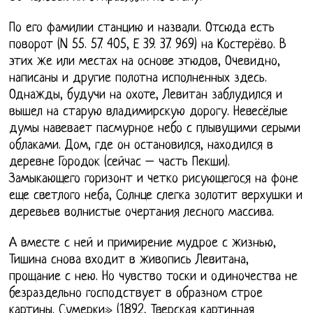
По его фамилии станцию и назвали. Отсюда есть
поворот (N 55. 57. 405, Е 39. 37. 969) на Костерёво. В
этих же или местах на основе этюдов, Очевидно,
написаны и другие полотна исполненных здесь.
Однажды, будучи на охоте, Левитан заблудился и
вышел на старую владимирскую дорогу. Невесёлые
думы навевает пасмурное небо с плывущими серыми
облаками. Дом, где он остановился, находился в
деревне Городок (сейчас – часть Пекши).
Замыкающего горизонт и четко рисующегося на фоне
еще светлого неба, Солнце слегка золотит верхушки и
деревьев волнистые очертания лесного массива.
А вместе с ней и примирение мудрое с жизнью,
Тишина снова входит в живопись Левитана,
прощание с нею. Но чувство тоски и одиночества не
безраздельно господствует в образном строе
картины. Сумерки» (1892, Тверская картинная