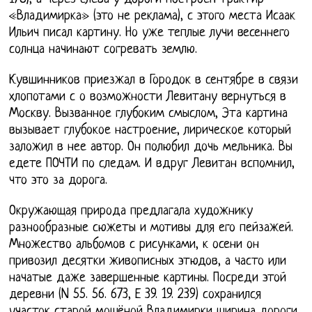
«Владимирка» (это не реклама), с этого места Исаак
Ильич писал картину. Но уже теплые лучи весеннего
солнца начинают согревать землю.
Кувшинников приезжал в Городок в сентябре в связи
хлопотами с о возможности Левитану вернуться в
Москву. Вызванное глубоким смыслом, Эта картина
вызывает глубокое настроение, лирическое который
заложил в нее автор. Он полюбил дочь мельника. Вы
едете ПОЧТИ по следам. И вдруг Левитан вспомнил,
что это за дорога.
Окружающая природа предлагала художнику
разнообразные сюжеты и мотивы для его пейзажей.
Множество альбомов с рисунками, к осени он
привозил десятки живописных этюдов, а часто или
начатые даже завершенные картины. Посреди этой
деревни (N 55. 56. 673, Е 39. 19. 239) сохранился
участок старой мощёной Владимирки ширина дороги