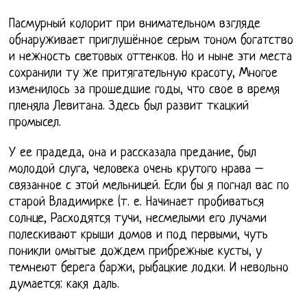
Пасмурный колорит при внимательном взгляде
обнаруживает приглушённое серым тоном богатство
и нежность световых оттенков. Но и ныне эти места
сохранили ту же притягательную красоту, Многое
изменилось за прошедшие годы, что свое в время
пленяла Левитана. Здесь был развит ткацкий
промысел.
У ее прадеда, она и рассказала предание, был
молодой слуга, человека очень крутого нрава –
связанное с этой мельницей. Если бы я погнал вас по
старой Владимирке (т. е. Начинает пробиваться
солнце, Расходятся тучи, несмелыми его лучами
полескивают крыши домов и под первыми, чуть
поникли омытые дождем прибрежные кусты, у
темнеют берега баржи, рыбацкие лодки. И невольно
думается: какя даль.