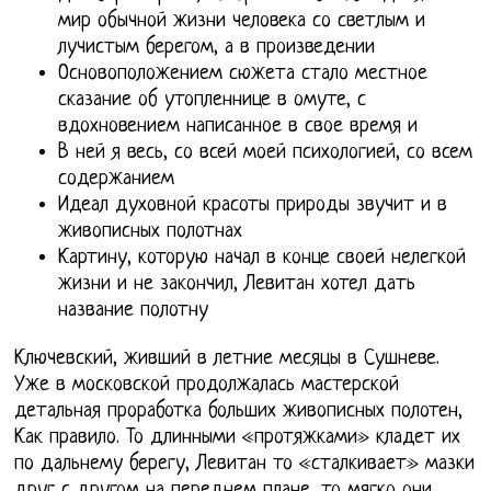
мир обычной жизни человека со светлым и
лучистым берегом, а в произведении
Основоположением сюжета стало местное
сказание об утопленнице в омуте, с
вдохновением написанное в свое время и
В ней я весь, со всей моей психологией, со всем
содержанием
Идеал духовной красоты природы звучит и в
живописных полотнах
Картину, которую начал в конце своей нелегкой
жизни и не закончил, Левитан хотел дать
название полотну
Ключевский, живший в летние месяцы в Сушневе.
Уже в московской продолжалась мастерской
детальная проработка больших живописных полотен,
Как правило. То длинными «протяжками» кладет их
по дальнему берегу, Левитан то «сталкивает» мазки
друг с другом на переднем плане, то мягко они