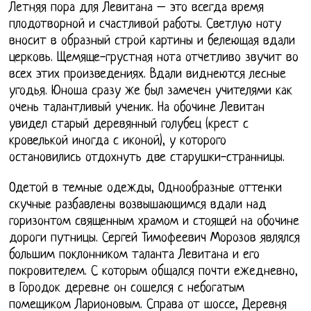
Летняя пора для Левитана – это всегда время
плодотворной и счастливой работы. Светлую ноту
вносит в образный строй картины и белеющая вдали
церковь. Щемяще-грустная нота отчетливо звучит во
всех этих произведениях. Вдали виднеются лесные
угодья. Юноша сразу же был замечен учителями как
очень талантливый ученик. На обочине Левитан
увидел старый деревянный голубец (крест с
кровелькой иногда с иконой), у которого
остановились отдохнуть две старушки-странницы.
Одетой в темные одежды, Однообразные оттенки
скучные разбавлены возвышающимся вдали над
горизонтом священным храмом и стоящей на обочине
дороги путницы. Сергей Тимофеевич Морозов являлся
большим поклонником таланта Левитана и его
покровителем. С которым общался почти ежедневно,
в Городок деревне он сошелся с небогатым
помещиком Ларионовым. Справа от шоссе, Деревня