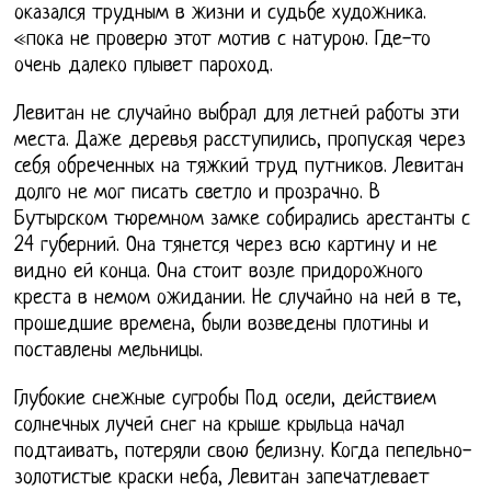
оказался трудным в жизни и судьбе художника.
«пока не проверю этот мотив с натурою. Где-то
очень далеко плывет пароход.
Левитан не случайно выбрал для летней работы эти
места. Даже деревья расступились, пропуская через
себя обреченных на тяжкий труд путников. Левитан
долго не мог писать светло и прозрачно. В
Бутырском тюремном замке собирались арестанты с
24 губерний. Она тянется через всю картину и не
видно ей конца. Она стоит возле придорожного
креста в немом ожидании. Не случайно на ней в те,
прошедшие времена, были возведены плотины и
поставлены мельницы.
Глубокие снежные сугробы Под осели, действием
солнечных лучей снег на крыше крыльца начал
подтаивать, потеряли свою белизну. Когда пепельно-
золотистые краски неба, Левитан запечатлевает