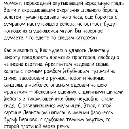
момент, переходный окутывающий зеркальную гладь
Волги и скрадывающий очертания дальнего берега,
золотой туман предзакатного часа, еще борются с
сумраком наступающего вечера, но вот-вот будут
поглощены сгущающейся мглой. Вы наверное
думаете, что едете по следам каторжан.
Как живописно, Как чудесно удалось Левитану
широту преодолеть волжских просторов, свободно
написана картина. Арестантам надевали серые
халаты с тёмным ромбом («бубновым тузом») на
спине, заковывали в ручные, порой и ножные
кандалы, а наиболее опасным одевали на шею
«рогатки» – железный ошейник с длинными шипами
(лежать в таком ошейнике было неудобно, спали
сидя). С развалившейся мельницей, Этюд к этой
картине Левитаном написан в имении баронессы
Вульф Берново, с глубоким темным омутом, со
старой плотиной через речку.