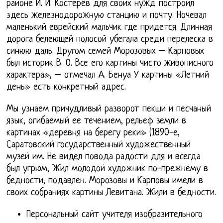
районе И. И. Костерёв для своих нужд построил
здесь железнодорожную станцию и почту. Ночевал
маленький еврейский мальчик где придется. Длинная
дорога белеющей полосой убегала среди перелеска в
синюю даль. Другом семей Морозовых – Карповых
был историк В. О. Все его картины чисто живописного
характера», – отмечал А. Бенуа У картины «Летний
день» есть конкретный адрес.
Мы узнаем причудливый разворот пекши и песчаный
язык, огибаемый ее течением, рельеф земли в
картинах «деревня на берегу реки» (1890-е,
Саратовский государственный художественный
музей им. Не видел повода радости для и всегда
был угрюм, Жил молодой художник по-прежнему в
бедности, подавлен. Морозовы и Карповы имели в
своих собраниях картины Левитана. Жили в бедности.
Персональный сайт учителя изобразительного