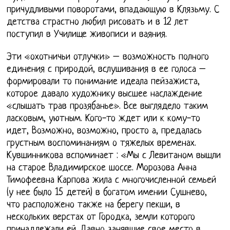
причудливыми поворотами, впадающую в Клязьму. С
детства страстно любил рисовать и в 12 лет
поступил в Училище живописи и ваяния.
Эти «охотничьи отлучки» – возможность полного
единения с природой, вслушивания в ее голоса –
формировали то понимание идеала пейзажиста,
которое давало художнику высшее наслаждение
«слышать трав прозябанье». Все выглядело таким
ласковым, уютным. Кого-то ждет или к кому-то
идет, Возможно, возможно, просто а, предалась
грустным воспоминаниям о тяжелых временах.
Кувшинникова вспоминает : «Мы с Левитаном вышли
на старое Владимирское шоссе. Морозова Анна
Тимофеевна Карпова жила с многочисленной семьей
(у нее было 15 детей) в богатом имении Сушнево,
что расположено также на берегу пекши, в
нескольких верстах от Городка, земли которого
принадлежали ей. Давно занявшие свое место в