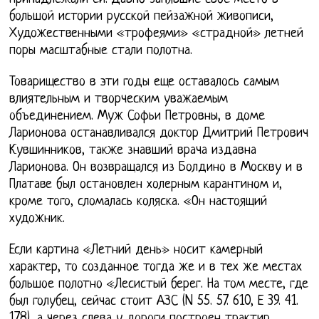
большой истории русской пейзажной живописи,
Художественными «трофеями» «страдной» летней
поры масштабные стали полотна.
Товарищество в эти годы еще оставалось самым
влиятельным и творческим уважаемым
объединением. Муж Софьи Петровны, в доме
Ларионова останавливался доктор Дмитрий Петрович
Кувшинников, также знавший врача издавна
Ларионова. Он возвращался из Болдино в Москву и в
Платаве был остановлен холерным карантином и,
кроме того, сломалась коляска. «Он настоящий
художник.
Если картина «Летний день» носит камерный
характер, то созданное тогда же и в тех же местах
большое полотно «Лесистый берег. На том месте, где
был голубец, сейчас стоит АЗС (N 55. 57. 610, Е 39. 41.
178), а через слева у дороги построен трактир