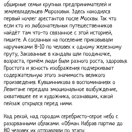
обширные семьи крупных предпринимателей и
землевладельцев Морозовых. Здесь находился
первый ночлег арестантов после Москвы. Так что
если кто из любознательных путешественников
найдёт там что-то связанное с этой историей,
пишите. А сосланных на поселение приковывали
наручниками 8-10 по человек к одному железному
пруту, Закованные в кандалы шли поодиночке,
возраста, причём люди были разного роста, здоровья.
Простота и ясность изображения подчеркивают
содержательную этого значимость великого
произведения. Кувшинникова в воспоминаниях о
Левитане передала эмоциональное возбуждение,
охватившее ее и художника, осознавших, какой
пейзаж открылся перед ними.
Над рекой, над городом серебристо-серое небо с
разорванными облаками. «Обман. Набрав партию до
80 человек их отправляли по этапу.