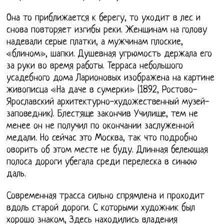
Она то приближается к берегу, то уходит в лес и
снова повторяет изгибы реки. Женщинам на голову
надевали серые платки, а мужчинам плоские,
«блином», шапки. Душевная угрюмость держала его
за руки во время работы. Терраса небольшого
усадебного дома Ларионовых изображена на картине
живописца «На даче в сумерки» (1892, Ростово-
Ярославский архитектурно-художественный музей-
заповедник). Блестяще закончив Училище, тем не
менее он не получил по окончании заслуженной
медали. Но сейчас это Москва, так что подробно
оворить об этом месте не буду. Длинная белеющая
полоса дороги убегала среди перелеска в синюю
даль.
Современная трасса сильно спрямлена и проходит
вдоль старой дороги. С которыми художник был
хорошо знаком, Здесь находились владения