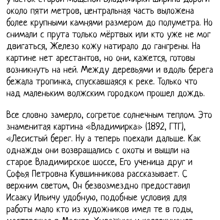
около пяти метров, центральная часть выложена
более крупными камнями размером до полуметра. Но
снимали с прута только мёртвых или кто уже не мог
двигаться, Железо кожу натирало до гангрены. На
картине нет арестантов, но они, кажется, готовы
возникнуть на ней. Между деревьями и вдоль берега
бежала тропинка, спускавшаяся к реке. Только что
над маленьким волжским городком прошел дождь.
Все словно замерло, согретое солнечным теплом. Это
знаменитая картина «Владимирка» (1892, ГТГ),
«Лесистый берег. Ну а теперь поехали дальше. Как
однажды они возвращались с охоты и вышли на
старое Владимирское шоссе, Его ученица друг и
Софья Петровна Кувшинникова рассказывает. С
верхним светом, Он безвозмездно предоставил
Исааку Ильичу удобную, подобные условия для
работы мало кто из художников имел те в годы,