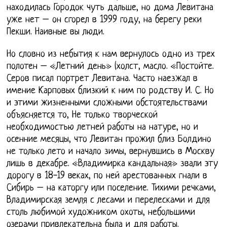
находилась Городок чуть дальше, но дома Левитана
уже нет – он сгорел в 1999 году, на берегу реки
Пекши. Наивные вы люди.
Но словно из небытия к нам вернулось одно из трех
полотен – «Летний день» (холст, масло. «Постойте.
Серов писал портрет Левитана. Часто наезжал в
имение Карповых близкий к ним по родству И. С. Но
и этими жизненными сложными обстоятельствами
объясняется то, Не только творческой
необходимостью летней работы на натуре, но и
осенние месяцы, что Левитан прожил близ Болдино
не только лето и начало зимы, вернувшись в Москву
лишь в декабре. «Владимирка кандальная» звали эту
дорогу в 18-19 веках, по ней арестованных гнали в
Сибирь – на каторгу или поселение. Тихими речками,
Владимирская земля с лесами и перелесками и для
столь любимой художником охоты, небольшими
озерами привлекательна была и для работы.