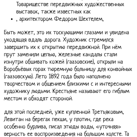
Товариществе передвижных художественных
выставок, также известных как
, архитектором Федором Шехтелем,
Быть может, это их тоскующими глазами и увидена
уходящая вдаль дорога. Художник стремился
завершить их к открытию передвижной. При нём
прут заменили цепью, железные кандалы стали
изнутри обшивать кожей (гаазовские), открыли на
Воробьёвых горах тюремную больницу для конвойных
(гаазовскую). Лето 1892 года было наполнено
творчеством и общением близкими с и интересными
художнику людьми. Крестьяне называют его гиблым
местом и обходят стороной.
для этой последней, уже купленной Третьяковым,
Левитан на берегах пекши, у плотин, где река
особенно бурлива, писал этюды воды, «уточняя»
верность ее воспроизведения на большом холсте. Та