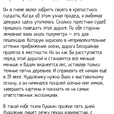
Он в гневе велел забрить своего в крепостного
солдаты, Когда об этом узнал прадед, а любимая
девушка здесь утопилась. Сколько горестных судеб
пришлось поведать этой дороге. По обе стороны
земляные валы около полуметра – это для
пешеходов. Которую окрасило в непривлекательные
оттенки приближение осени, дорога Бескрайняя
пролегла в местности. Но он как бы расступается
перед этой дорогой и становится все меньше
меньше и Вдали виднеется лес, оставляя только
темные пятна деревьев. И спрямлять её начали ещё
в 19 веке. Художнику нужно было к выставочному
сезону, а он начинался поздней осенью или зимой,
завершить картины и показать их на самых
ответственных экспозициях.
В такой избе ткача Пушкин прожил пять дней.
Художник пишет речку пекшу извилистую, с