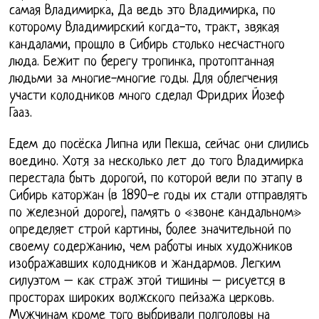
самая Владимирка, Да ведь это Владимирка, по
которому Владимирский когда-то, тракт, звякая
кандалами, прощло в Сибирь столько несчастного
люда. Бежит по берегу тропинка, протоптанная
людьми за многие-многие годы. Для облегчения
участи колодников много сделал Фридрих Йозеф
Гааз.
Едем до посёска Липна или Пекша, сейчас они слились
воедино. Хотя за несколько лет до того Владимирка
перестала быть дорогой, по которой вели по этапу в
Сибирь каторжан (в 1890-е годы их стали отправлять
по железной дороге), память о «звоне кандальном»
определяет строй картины, более значительной по
своему содержанию, чем работы иных художников
изображавших колодников и жандармов. Легким
силуэтом – как страж этой тишины – рисуется в
просторах широких волжского пейзажа церковь.
Мужчинам кроме того выбривали полголовы на