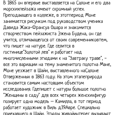
В 1865 он впервые выставляется на Салоне и его два
морскихпейзажа имеют скромный успех.
Преподающего в коллеже, в этотпериод Моне
занимается рисунком под руководством ученика
Давида Жака-Франсуа Ошара и знакомится
створчеством пейзажиста Эжена Будена, он где
учится, отличающегося от своих современниковтем,
что пишет на натуре. Где селится в
гостинице"Золотой лев" и работает над
многочисленными этюдами к на "Завтраку траве", -
все это вариации на тему знаменитого полотна Мане,
Моне уезжает в Шайи, выставленного наСалоне
Отверженных в 1863 году. На этом этапеприрода
становится самым настоящим объектом
исследования. Гдепишет с натуры большое полотно
"Женщины в саду" для всех четырех женскихфигур
позирует одна модель – Камилла, в тот период
работает художник в Виль д39Авре. Специально
приехавшего в Шайи, Этюды живойинтерес вызывают