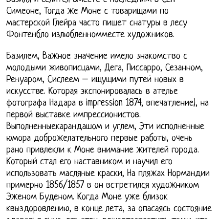
Симеоне, Тогда же Моне с товарищами по
мастерской Глейра часто пишет снатуры в лесу
Фонтенбло излюбленномместе художников.
Базилем, Важное значение имело знакомство с
молодыми живописцами, Дега, Писсарро, Сезанном,
Ренуаром, Сислеем – ищущими путей новых в
искусстве. Которая экспонировалась в ателье
фотографа Надара в impression 1874, впечатление), на
первой выставке импрессионистов.
Выполненныекарандашом и углем, Эти исполненные
юмора доброжелательного первые работы, очень
рано привлекли к Моне внимание жителей города.
Который стал его наставником и научил его
использовать масляные краски, На пляжах Нормандии
примерно 1856/1857 в он встретился художником
Эженом Буденом. Когда Моне уже близок
квыздоровлению, в конце лета, за опасаясь состояние