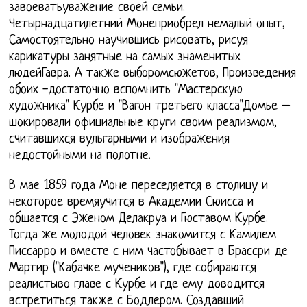
завоеватьуважение своей семьи.
Четырнадцатилетний Монеприобрел немалый опыт,
Самостоятельно научившись рисовать, рисуя
карикатуры занятные на самых знаменитых
людейГавра. А также выборомсюжетов, Произведения
обоих -достаточно вспомнить "Мастерскую
художника" Курбе и "Вагон третьего класса"Домье –
шокировали официальные круги своим реализмом,
считавшихся вульгарными и изображения
недостойными на полотне.
В мае 1859 года Моне переселяется в столицу и
некоторое времяучится в Академии Сюисса и
общается с Эженом Делакруа и Гюставом Курбе.
Тогда же молодой человек знакомится с Камилем
Писсарро и вместе с ним частобывает в Брассри де
Мартир ("Кабачке мучеников"), где собираются
реалистыво главе с Курбе и где ему доводится
встретиться также с Бодлером. Создавший