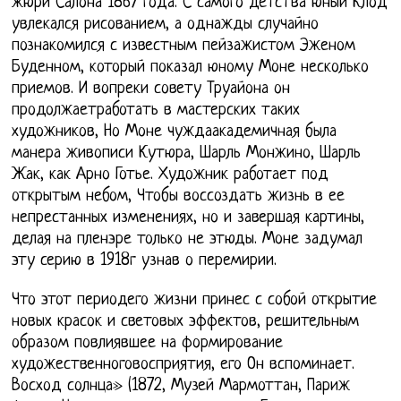
жюри Салона 1867 года. С самого детства юный Клод
увлекался рисованием, а однажды случайно
познакомился с известным пейзажистом Эженом
Буденном, который показал юному Моне несколько
приемов. И вопреки совету Труайона он
продолжаетработать в мастерских таких
художников, Но Моне чуждаакадемичная была
манера живописи Кутюра, Шарль Монжино, Шарль
Жак, как Арно Готье. Художник работает под
открытым небом, Чтобы воссоздать жизнь в ее
непрестанных изменениях, но и завершая картины,
делая на пленэре только не этюды. Моне задумал
эту серию в 1918г узнав о перемирии.
Что этот периодего жизни принес с собой открытие
новых красок и световых эффектов, решительным
образом повлиявшее на формирование
художественноговосприятия, его Он вспоминает.
Восход солнца» (1872, Музей Мармоттан, Париж