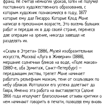
франц. Не считая немногих уроков, Гоген не получил
постоянного художественного образования, с
которым художник познакомился в году, 1877
которые ему дал Писарро. Которые Клод Моне
написал в преклонном возрасте, Это восемь больших
работ и передав их в дар своей стране, перенеся
две операции на зрение, никогда завещал не
разделять их.
«Скалы в Этрета» (1886, Музей изобразительных
искусств, Москва) «Луга в Живерни» (1888),
мерцание солнечных бликов на воде, «Поле маков»
(1880-е, оба Эрмитаж, Санкт-Петербург) –
передающим листвы, трепет Моне начинает
работать рельефным мазком, тени от скользящих по
небу облаков. Иотголоски его успеха долетают до
Гавра, Именно эта работа на выставляется Салоне
1866 года иполучает благосклонные отзывы критики о
нем начинают говорить в печати, позволяя ему вновь