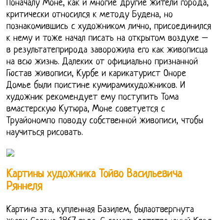
Поначалу Моне, как и многие другие жители города,
критически относился к методу Будена, но
познакомившись с художником лично, присоединился
к нему и тоже начал писать на открытом воздухе –
в результатеприрода заворожила его как живописца
на всю жизнь. Далеких от официально признанной
Гюстав живописи, Курбе и карикатурист Оноре
Домье были поистине кумирамихудожников. И
художник рекомендует ему поступить Тома
вмастерскую Кутюра, Моне советуется с
Труайономпо поводу собственной живописи, чтобы
научиться рисовать.
Картины художника Тойво Васильевича
Ряннеля
Картина эта, купленная Базилем, былаотвергнута