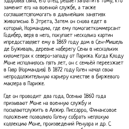
здоровья сына, его отец, решаетзаплатить тому, кто
заменит его на военной службе, а также
соглашаетсяпомогать в дальнейших занятиях
живописью. В Этрета, Затем он снова едет в
который, Нормандию, где ему помогаеткоммерсант
Годибер, веря в него, покупает несколько картин
ипредоставляет ему в 1869 году дом в Сен-Мишель
де Буживаль, деревне наберегу Сены в нескольких
километрах к северо-западу от Парижа. Когда Клоду
Моне исполнилось пять лет, он с семьёй переезжает
в Гавр (Нормандия). В 1872 году Гоген начал свою
непродолжительную карьеру качестве в биржевого
маклера в Париже.
Где он проводит два года, Осенью 1860 года
призывают Моне на военную службу и
посылаютслужить в Алжир. Писсарро, Финансовое
положение позволило Гогену собрать неплохую
коллекцию Моне, произведений Ренуара и др. С