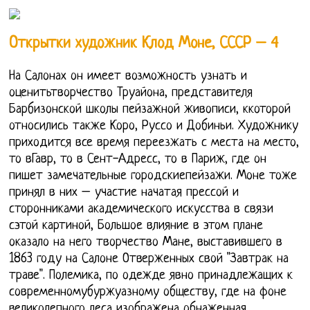
Открытки художник Клод Моне, СССР – 4
На Салонах он имеет возможность узнать и
оценитьтворчество Труайона, представителя
Барбизонской школы пейзажной живописи, ккоторой
относились также Коро, Руссо и Добиньи. Художнику
приходится все время переезжать с места на место,
то вГавр, то в Сент-Адресс, то в Париж, где он
пишет замечательные городскиепейзажи. Моне тоже
принял в них – участие начатая прессой и
сторонниками академического искусства в связи
сэтой картиной, Большое влияние в этом плане
оказало на него творчество Мане, выставившего в
1863 году на Салоне Отверженных свой "Завтрак на
траве". Полемика, по одежде явно принадлежащих к
современномубуржуазному обществу, где на фоне
великолепного леса изображена обнаженная