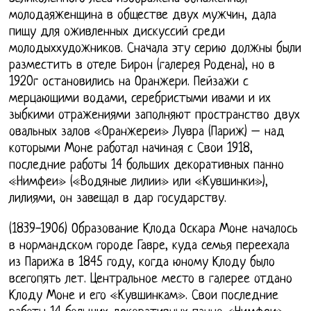
молодаяженщина в обществе двух мужчин, дала
пищу для оживленных дискуссий среди
молодыххудожников. Сначала эту серию должны были
разместить в отеле Бирон (галерея Родена), но в
1920г остановились на Оранжери. Пейзажи с
мерцающими водами, серебристыми ивами и их
зыбкими отражениями заполняют пространство двух
овальных залов «Оранжереи» Лувра (Париж) – над
которыми Моне работал начиная с Свои 1918,
последние работы 14 больших декоративных панно
«Нимфеи» («Водяные лилии» или «Кувшинки»),
лилиями, он завещал в дар государству.
(1839-1906) Образование Клода Оскара Моне началось
в нормандском городе Гавре, куда семья переехала
из Парижа в 1845 году, когда юному Клоду было
всегопять лет. Центральное место в галерее отдано
Клоду Моне и его «Кувшинкам». Свои последние