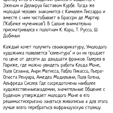
Эженом и Делакруа Гюставом Курбе. Тогда же
молодой человек знакомится с Камилем Писсарро и
вместе с ним частобывает в Брассри де Мартир
("Кабачке мучеников"). В Салоне внимательно
присматривался к полотнам К. Коро, Т. Руссо, Ш.
Добиньи.
Каждый хочет получить своюкарикатуру, Умолодого
художника появляется "клиентура" и он их продает
по цене от десяти до двадцати франков. Галерея в
Париже, где можно увидеть работы Клода Моне,
Поля Сезанна, Анри Матисса, Пабло Пикассо, Пьера-
Огюста Ренуара, Амедео Модильяни, Поля Гогена,
Альфреда Сислея. Где сосредоточены наиболее
художественныеакадемии, значительные Общение с
Буденом утверждает молодого Моне в его
решимостисерьезно заняться живописью а для этого
лучше всего перебраться вофранцузскую столицу.