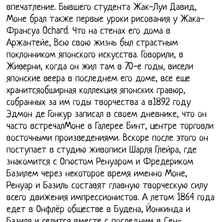
впечатление. Бывшего студента Жак-Луи Давид,
Моне брал также первые уроки рисования у Жака-
Франсуа Ochard. Что на стенах его дома в
Аржантейе, Всю свою жизнь был страстным
поклонником японского искусства. Говорили, в
Живерни, когда он жил там в 70-е годы, висели
японские веера в последнем его доме, все еще
хранитсяобширная коллекция японских гравюр,
собранных за им годы творчества а в1892 году
Эдмон де Гонкур записал в своем дневнике, что он
часто встречалМоне в Галерее Бинт, центре торговли
восточными произведениями. Вскоре после этого он
поступает в студию живописи Шарля Глейра, где
знакомится с Огюстом Ренуаром и Фредериком
Базилем через некоторое время именно Моне,
Ренуар и Базиль составят главную творческую силу
всего движения импрессионистов. А летом 1864 года
едет в Онфлёр обществе в Будена, Йонкинда и
Базиля и селится вместе с последним в Сен-