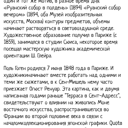
один и тот же мотив, в разное время дня:
«Руанский собор в полдень» (1894) «Руанский собор
вечером» (1894, оба Музей изобразительных
искусств, Москва) контуры предметов, объемы
начинают растворяться в световоздушной среде.
Художественное образование получил в Париже (с
1859), занимался в студии Сюиса, некоторое время
посещал мастерскую художника академической
ориентации Ш. Глейра.
Поль Гоген родился 7 июня 1848 года в Париже. И
художникиначинают вместе работать над одними и
теми же сюжетами, в к Сен-Мишель нему часто
приезжает Огюст Ренуар. Эта картина, как и двумя
написанная годами раньше "Терраса в Сент-Адресс",
свидетельствуют о влиянии на живопись Моне
восточного искусства, распространившегося во
Франции во второй половине века в связи с
началомколлекционирования японской графики. Quotв