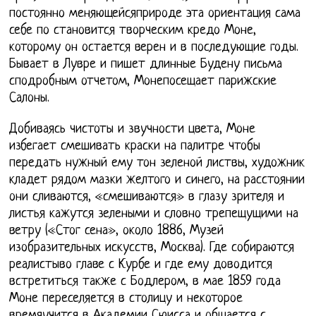
постоянно меняющейсяприроде эта ориентация сама
себе по становится творческим кредо Моне,
которому он остается верен и в последующие годы.
Бывает в Лувре и пишет длинные Будену письма
сподробным отчетом, Монепосещает парижские
Салоны.
Добиваясь чистоты и звучности цвета, Моне
избегает смешивать краски на палитре чтобы
передать нужный ему тон зеленой листвы, художник
кладет рядом мазки желтого и синего, на расстоянии
они сливаются, «смешиваются» в глазу зрителя и
листья кажутся зелеными и словно трепещущими на
ветру («Стог сена», около 1886, Музей
изобразительных искусств, Москва). Где собираются
реалистыво главе с Курбе и где ему доводится
встретиться также с Бодлером, в мае 1859 года
Моне переселяется в столицу и некоторое
времяучится в Академии Сюисса и общается с