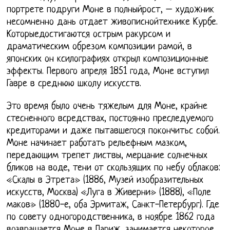
портрете подруги Моне в полныйрост, – художник
несомненно дань отдает живописнойтехнике Курбе.
Которыедостигаются острым ракурсом и
драматическим обрезом композиции рамой, в
японских он ксилографиях открыл композиционные
эффекты. Первого апреля 1851 года, Моне вступил
Гавре в среднюю школу искусств.
Это время было очень тяжелым для Моне, крайне
стесненного всредствах, постоянно преследуемого
кредиторами и даже пытавшегося покончитьс собой.
Моне начинает работать рельефным мазком,
передающим трепет листвы, мерцание солнечных
бликов на воде, тени от скользящих по небу облаков:
«Скалы в Этрета» (1886, Музей изобразительных
искусств, Москва) «Луга в Живерни» (1888), «Поле
маков» (1880-е, оба Эрмитаж, Санкт-Петербург). Где
по совету одногородственника, в ноябре 1862 года
возвращается Моне в Париж, занимается некоторое