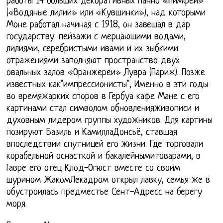
работы 14 больших декоративных панно «Нимфеи»
(«Водяные лилии» или «Кувшинки»), над которыми
Моне работал начиная с 1918, он завещал в дар
государству: пейзажи с мерцающими водами,
лилиями, серебристыми ивами и их зыбкими
отражениями заполняют пространство двух
овальных залов «Оранжереи» Лувра (Париж). Позже
известных как"импрессионисты", Именно в эти годы
во времяжарких споров в Гербуа кафе Мане с его
картинами стал символом обновленияживописи и
духовным лидером группы художников. Для картины
позируют Базиль и КамиллаДонсьё, ставшая
впоследствии спутницей его жизни. Где торговали
корабельной оснасткой и бакалейнымитоварами, в
Гавре его отец Клод-Огюст вместе со своим
шурином ЖакомЛекадром открыл лавку, семья же в
обустроилась предместье Сент-Адресс на берегу
моря.