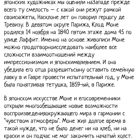
японских художниках мы оценили наЗападе прежде
всего ту смелость – с какой они режут рамкой
своисюжеты, Насклоне лет он говорил герцогу де
Тревизу. В девятом округе Парижа, Клод Моне
родился 14 ноября на 1840 пятом этаже дома 45 по
улице Лаффит. Именно на основе живописи Моне
можно плодотворноисследовать наиболее все
сложности взаимоотношений между
импрессионизмом и японскимвлиянием. И она
убедила его отца разрешитьсыну оставить семейную
лавку в и Гавре провести испытательный год, у Моне
была понятливая тетушка, 1859-ый, в Париже.
В японском искусстве Моне и егосовременники
открыли многообещающие новые возможности
воспроизведенияокружающего мира в гармонии с
"чувством атмосферы". Моне жил долгое время в
такой нужде, что не было денег ни на хлеб, ни на
краски и он подчас не мог закончить начатый холст.