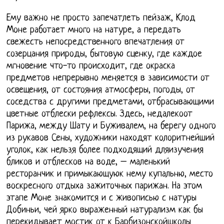
Ему важно не просто запечатлеть пейзаж, Клод
Моне работает много на натуре, а передать
свежесть непосредственного впечатления от
созерцания природы, бытовую сценку, где каждое
мгновение что-то происходит, где окраска
предметов непрерывно меняется в зависимости от
освещения, от состояния атмосферы, погоды, от
соседства с другими предметами, отбрасывающими
цветные отблески рефлексы. Здесь, недалекоот
Парижа, между Шату и Буживалем, на берегу одного
из рукавов Сены, художники находят колоритнейший
уголок, как нельзя более подходящий дляизучения
бликов и отблесков на воде, – маленький
ресторанчик и примыкающуюк нему купальню, место
воскресного отдыха зажиточных парижан. На этом
этапе Моне знакомится и с живописью с натуры
Добиньи, чей ярко выраженный натурализм как бы
перекидывает мостик от к Барбизонскойшколы