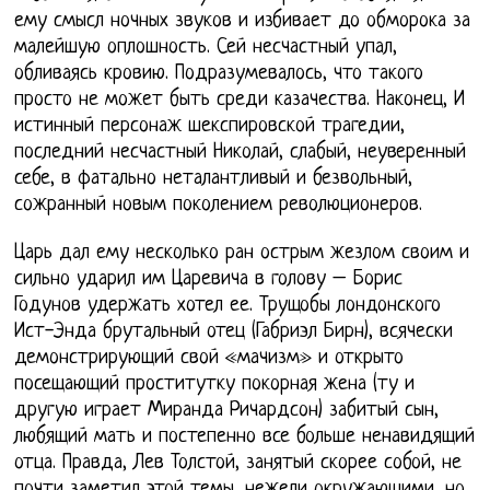
ему смысл ночных звуков и избивает до обморока за
малейшую оплошность. Сей несчастный упал,
обливаясь кровию. Подразумевалось, что такого
просто не может быть среди казачества. Наконец, И
истинный персонаж шекспировской трагедии,
последний несчастный Николай, слабый, неуверенный
себе, в фатально неталантливый и безвольный,
сожранный новым поколением революционеров.
Царь дал ему несколько ран острым жезлом своим и
сильно ударил им Царевича в голову – Борис
Годунов удержать хотел ее. Трущобы лондонского
Ист-Энда брутальный отец (Габриэл Бирн), всячески
демонстрирующий свой «мачизм» и открыто
посещающий проститутку покорная жена (ту и
другую играет Миранда Ричардсон) забитый сын,
любящий мать и постепенно все больше ненавидящий
отца. Правда, Лев Толстой, занятый скорее собой, не
почти заметил этой темы, нежели окружающими, но