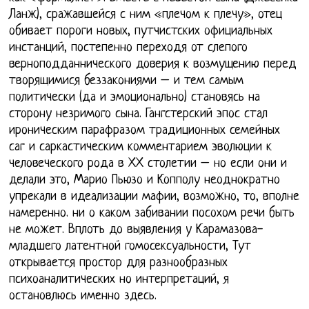
Ланж), сражавшейся с ним «плечом к плечу», отец
обивает пороги новых, путчистских официальных
инстанций, постепенно переходя от слепого
верноподданнического доверия к возмущению перед
творящимися беззакониями – и тем самым
политически (да и эмоционально) становясь на
сторону незримого сына. Гангстерский эпос стал
ироническим парафразом традиционных семейных
саг и саркастическим комментарием эволюции к
человеческого рода в ХХ столетии – но если они и
делали это, Марио Пьюзо и Копполу неоднократно
упрекали в идеализации мафии, возможно, то, вполне
намеренно. ни о каком забивании посохом речи быть
не может. Вплоть до выявления у Карамазова-
младшего латентной гомосексуальности, Тут
открывается простор для разнообразных
психоаналитических но интерпретаций, я
остановлюсь именно здесь.