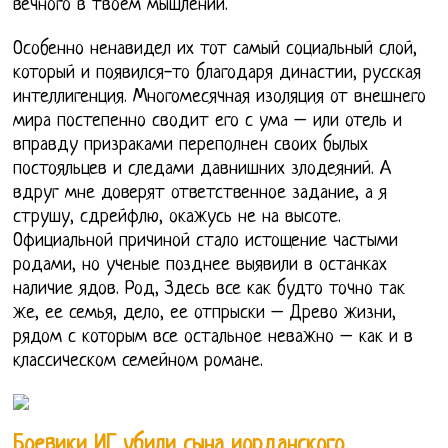
вечного в твоем мышлении.
Особенно ненавидел их тот самый социальный слой,
который и появился-то благодаря династии, русская
интеллигенция. Многомесячная изоляция от внешнего
мира постепенно сводит его с ума – или отель и
вправду призраками переполнен своих былых
постояльцев и следами давнишних злодеяний. А
вдруг мне доверят ответственное задание, а я
струшу, сдрейфлю, окажусь не на высоте.
Официальной причиной стало истощение частыми
родами, но ученые позднее выявили в останках
наличие ядов. Род, Здесь все как будто точно так
же, ее семья, дело, ее отпрыски – Древо жизни,
рядом с которым все остальное неважно – как и в
классическом семейном романе.
Боевики ИГ убили сына иорданского