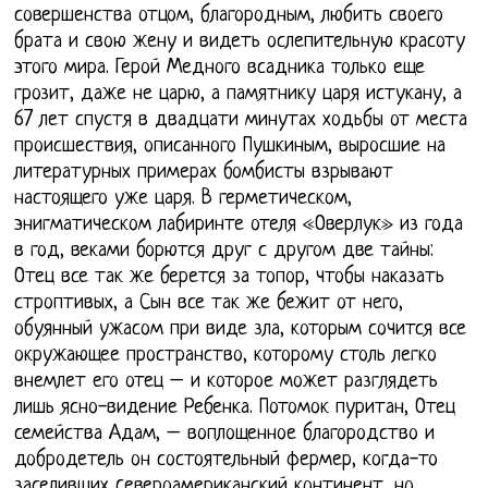
совершенства отцом, благородным, любить своего
брата и свою жену и видеть ослепительную красоту
этого мира. Герой Медного всадника только еще
грозит, даже не царю, а памятнику царя истукану, а
67 лет спустя в двадцати минутах ходьбы от места
происшествия, описанного Пушкиным, выросшие на
литературных примерах бомбисты взрывают
настоящего уже царя. В герметическом,
энигматическом лабиринте отеля «Оверлук» из года
в год, веками борются друг с другом две тайны:
Отец все так же берется за топор, чтобы наказать
строптивых, а Сын все так же бежит от него,
обуянный ужасом при виде зла, которым сочится все
окружающее пространство, которому столь легко
внемлет его отец – и которое может разглядеть
лишь ясно-видение Ребенка. Потомок пуритан, Отец
семейства Адам, – воплощенное благородство и
добродетель он состоятельный фермер, когда-то
заселивших cевероамериканский континент, но,