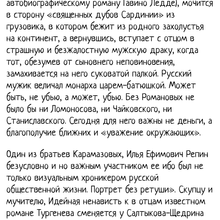
автобиографическому роману Гавино Ледде), мочится
в сторону «священных дубов Сардинии» из
грузовика, в котором бежит из родного захолустья
на континент, а вернувшись, вступает с отцом в
страшную и безжалостную мужскую драку, когда
тот, обезумев от сыновнего неповиновения,
замахивается на него суковатой палкой. Русский
мужик величал монарха царем-батюшкой. Может
быть, не убью, а может, убью. Без Романовых не
было бы ни Ломоносова, ни Чайковского, ни
Станиславского. Сегодня для него важны не деньги, а
благополучие ближних и «уважение окружающих».
Один из братьев Карамазовых, Илья Ефимович Репин
безусловно и но важным участником ее ибо был не
только визуальным хроникером русской
общественной жизни. Портрет без ретуши». Скупцу и
мучителю, Идейная ненависть к в отцам известном
романе Тургенева сменяется у Салтыкова-Щедрина