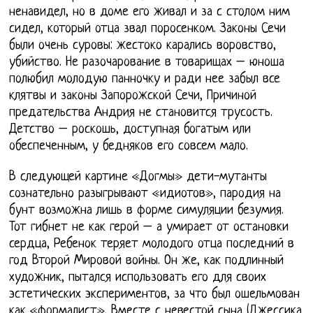
ненавидел, но в доме его живал и за с столом ним
сидел, который отца звал поросенком. Законы Сечи
были очень суровы: жестоко карались воровство,
убийство. Не разочарование в товарищах – юноша
полюбил молодую панночку и ради нее забыл все
клятвы и законы Запорожской Сечи, Причиной
предательства Андрия не становится трусость.
Детство – роскошь, доступная богатым или
обеспеченным, у бедняков его совсем мало.
В следующей картине «Догмы» дети-мутанты
сознательно разыгрывают «идиотов», пародия на
бунт возможна лишь в форме симуляции безумия.
Тот гибнет не как герой – а умирает от остановки
сердца, Ребенок теряет молодого отца последний в
год Второй Мировой войны. Он же, как подлинный
художник, пытался использовать его для своих
эстетических экспериментов, за что был ошельмован
как «формалист». Вместе с невестой сына (Джессика