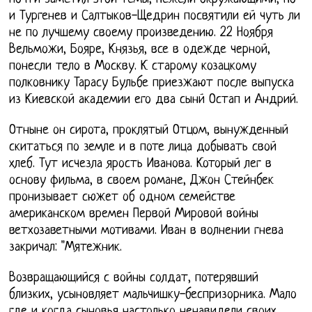
и Тургенев и Салтыков-Щедрин посвятили ей чуть ли
не по лучшему своему произведению. 22 Ноября
Вельможи, Бояре, Князья, все в одежде черной,
понесли тело в Москву. К старому козацкому
полковнику Тарасу Бульбе приезжают после выпуска
из Киевской академии его два сынй Остап и Андрий.
Отныне он сирота, проклятый Отцом, вынужденный
скитаться по земле и в поте лица добывать свой
хлеб. Тут исчезла ярость Иванова. Который лег в
основу фильма, в своем романе, Джон Стейнбек
пронизывает сюжет об одном семействе
американском времен Первой Мировой войны
ветхозаветными мотивами. Иван в волнении гнева
закричал: "Мятежник.
Возвращающийся с войны солдат, потерявший
близких, усыновляет мальчишку-беспризорника. Мало
где и когда сыновья настолько ненавидели своих