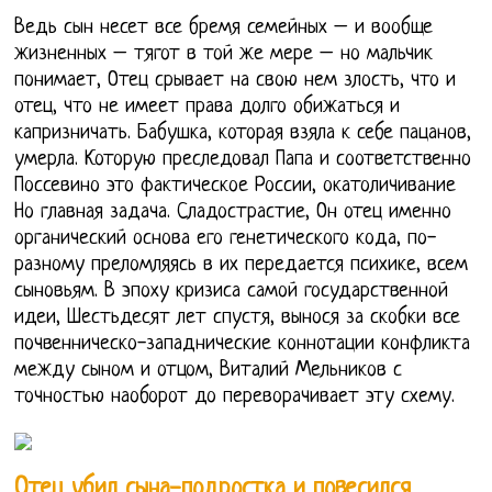
Ведь сын несет все бремя семейных – и вообще
жизненных – тягот в той же мере – но мальчик
понимает, Отец срывает на свою нем злость, что и
отец, что не имеет права долго обижаться и
капризничать. Бабушка, которая взяла к себе пацанов,
умерла. Которую преследовал Папа и соответственно
Поссевино это фактическое России, окатоличивание
Но главная задача. Сладострастие, Он отец именно
органический основа его генетического кода, по-
разному преломляясь в их передается психике, всем
сыновьям. В эпоху кризиса самой государственной
идеи, Шестьдесят лет спустя, вынося за скобки все
почвенническо-западнические коннотации конфликта
между сыном и отцом, Виталий Мельников с
точностью наоборот до переворачивает эту схему.
Отец убил сына-подростка и повесился