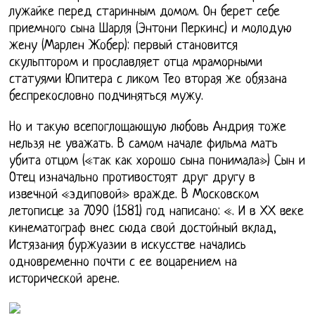
лужайке перед старинным домом. Он берет себе
приемного сына Шарля (Энтони Перкинс) и молодую
жену (Марлен Жобер): первый становится
скульптором и прославляет отца мраморными
статуями Юпитера с ликом Тео вторая же обязана
беспрекословно подчиняться мужу.
Но и такую всепоглощающую любовь Андрия тоже
нельзя не уважать. В самом начале фильма мать
убита отцом («так как хорошо сына понимала») Сын и
Отец изначально противостоят друг другу в
извечной «эдиповой» вражде. В Московском
летописце за 7090 (1581) год написано: «. И в ХХ веке
кинематограф внес сюда свой достойный вклад,
Истязания буржуазии в искусстве начались
одновременно почти с ее воцарением на
исторической арене.