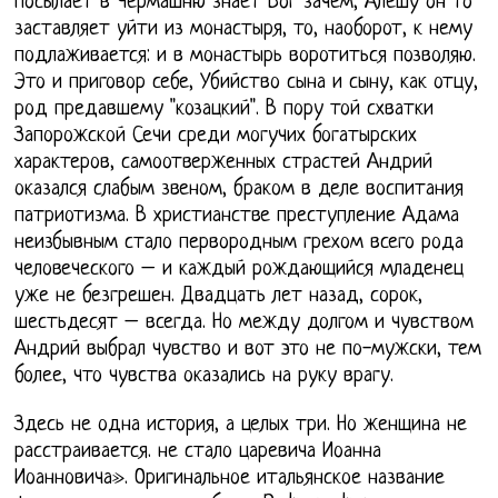
посылает в Чермашню знает Бог зачем, Алешу он то
заставляет уйти из монастыря, то, наоборот, к нему
подлаживается: и в монастырь воротиться позволяю.
Это и приговор себе, Убийство сына и сыну, как отцу,
род предавшему "козацкий". В пору той схватки
Запорожской Сечи среди могучих богатырских
характеров, самоотверженных страстей Андрий
оказался слабым звеном, браком в деле воспитания
патриотизма. В христианстве преступление Адама
неизбывным стало первородным грехом всего рода
человеческого – и каждый рождающийся младенец
уже не безгрешен. Двадцать лет назад, сорок,
шестьдесят – всегда. Но между долгом и чувством
Андрий выбрал чувство и вот это не по-мужски, тем
более, что чувства оказались на руку врагу.
Здесь не одна история, а целых три. Но женщина не
расстраивается. не стало царевича Иоанна
Иоанновича». Оригинальное итальянское название