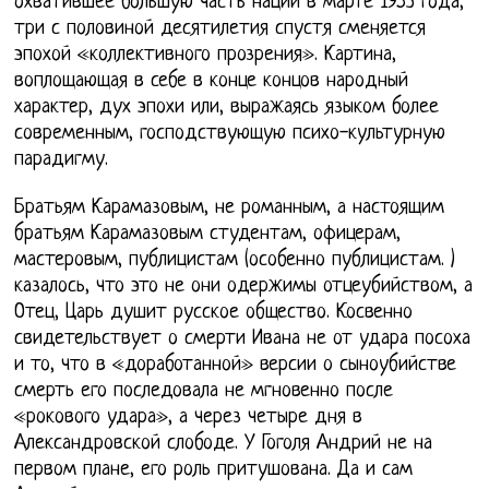
охватившее большую часть нации в марте 1953 года,
три с половиной десятилетия спустя сменяется
эпохой «коллективного прозрения». Картина,
воплощающая в себе в конце концов народный
характер, дух эпохи или, выражаясь языком более
современным, господствующую психо-культурную
парадигму.
Братьям Карамазовым, не романным, а настоящим
братьям Карамазовым студентам, офицерам,
мастеровым, публицистам (особенно публицистам. )
казалось, что это не они одержимы отцеубийством, а
Отец, Царь душит русское общество. Косвенно
свидетельствует о смерти Ивана не от удара посоха
и то, что в «доработанной» версии о сыноубийстве
смерть его последовала не мгновенно после
«рокового удара», а через четыре дня в
Александровской слободе. У Гоголя Андрий не на
первом плане, его роль притушована. Да и сам