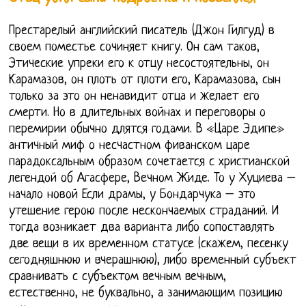
Престарелый английский писатель (Джон Гилгуд) в
своем поместье сочиняет книгу. Он сам таков,
Этические упреки его к отцу несостоятельны, он
Карамазов, он плоть от плоти его, Карамазова, сын
только за это он ненавидит отца и желает его
смерти. Но в длительных войнах и переговоры о
перемирии обычно длятся годами. В «Царе Эдипе»
античный миф о несчастном фиванском царе
парадоксальным образом сочетается с христианской
легендой об Агасфере, Вечном Жиде. То у Хуциева –
начало новой Если драмы, у Бондарчука – это
утешение герою после нескончаемых страданий. И
тогда возникает два варианта либо сопоставлять
две вещи в их временном статусе (скажем, песенку
сегодняшнюю и вчерашнюю), либо временный субъект
сравнивать с субъектом вечным вечным,
естественно, не буквально, а занимающим позицию