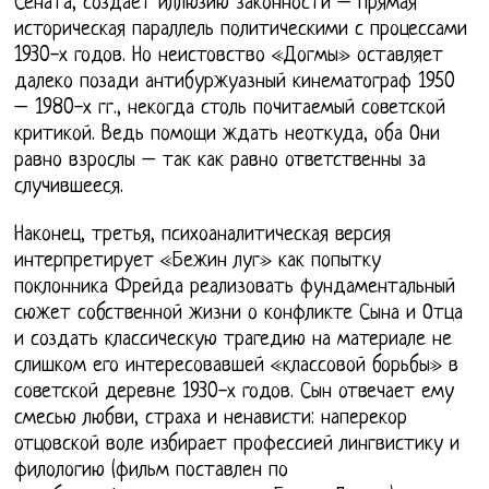
Сената, создает иллюзию законности – прямая
историческая параллель политическими с процессами
1930-х годов. Но неистовство «Догмы» оставляет
далеко позади антибуржуазный кинематограф 1950
– 1980-х гг., некогда столь почитаемый советской
критикой. Ведь помощи ждать неоткуда, оба Они
равно взрослы – так как равно ответственны за
случившееся.
Наконец, третья, психоаналитическая версия
интерпретирует «Бежин луг» как попытку
поклонника Фрейда реализовать фундаментальный
сюжет собственной жизни о конфликте Сына и Отца
и создать классическую трагедию на материале не
слишком его интересовавшей «классовой борьбы» в
советской деревне 1930-х годов. Сын отвечает ему
смесью любви, страха и ненависти: наперекор
отцовской воле избирает профессией лингвистику и
филологию (фильм поставлен по