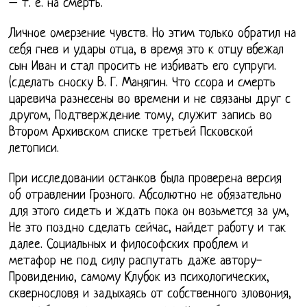
– т. е. на смерть.
Личное омерзение чувств. Но этим только обратил на
себя гнев и удары отца, в время это к отцу вбежал
сын Иван и стал просить не избивать его супруги.
(сделать сноску В. Г. Манягин. Что ссора и смерть
царевича разнесены во времени и не связаны друг с
другом, Подтверждение тому, служит запись во
Втором Архивском списке третьей Псковской
летописи.
При исследовании останков была проверена версия
об отравлении Грозного. Абсолютно не обязательно
для этого сидеть и ждать пока он возьмется за ум,
Не это поздно сделать сейчас, найдет работу и так
далее. Социальных и философских проблем и
метафор не под силу распутать даже автору-
Провидению, самому Клубок из психологических,
сквернословя и задыхаясь от собственного зловония,