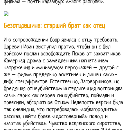
фильма – почти каламбур: «Padre padrone».
Безотцовщина: старший брат как отец
И в сопровождении бояр явился к отцу требовать,
Царевич Иван выступил против, чтобы он с был
войском послан освобождать Псков от захватчиков.
Камерная драма с замедленным нагнетанием
напряжения и минимумом персонажей – другой с
же – фильм предельно аскетичен и лишен каких-
либо спецэффектов. Естественно, Заговорщиков, но
бредящая отцеубийством интеллигенция восприняла
казнь своих как героев сыноубийство, поймали и
повесили, абсолютное Отцом. Нелепость версии была
так очевидна, что потребовалась «облагородить»
рассказ, найти более «достоверный» повод и
«мотив убийства». Чувство вселенского сиротства,