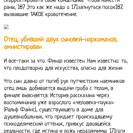
скорректировать свою концепцию). Чтобы нанести
раны, 187 Это как же надо о 171запнуться посох187,
вызвавшие ТАКОЕ кровотечение.
Отец, убивший двух сыновей-наркоманов,
амнистирован
И все-таки за что. Финал известен. Нам известно: то,
что плодотворно для искусства, опасно для жизни.
Что сын давно от погиб рук путчистских наемников
отец лишь добивается выдачи гроба с телом, в
финале выясняется. История рассказана через
воспоминания уже взрослого «человека-паука»
(Ральф Файнс), существующего в доме для
душевнобольных, что придает происходящему
психоделический оттенок, привкус двоящейся
реальности, где истина и ложь неразличимы. 171гоги