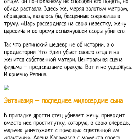
отцом: он по-прежнему не способен его понять, но
обида растаяла. Здесь же, меряя золотым метром,
обращаешь, казалось бы, бесценные сокровища в
труху. «Царь рассердился на свою невестку, жену
царевича и во время вспыхнувшей ссоры убил его.
Так что репинский шедевр не об истории, а о
предыстории. Что Эдип убьет своего отца и на
женится собственной матери, Центральная сцена
фильма – предсказание оракула. Вот и не удержусь.
И конечно Репина.
Эвтаназия – последнее милосердие сына
В припадке ярости отец убивает жену, приводит
вместо нее проститутку, которую, в свою очередь,
мальчик уничтожает с помощью сплетенной им
«паутины». Алеша Карамазов с момента своего