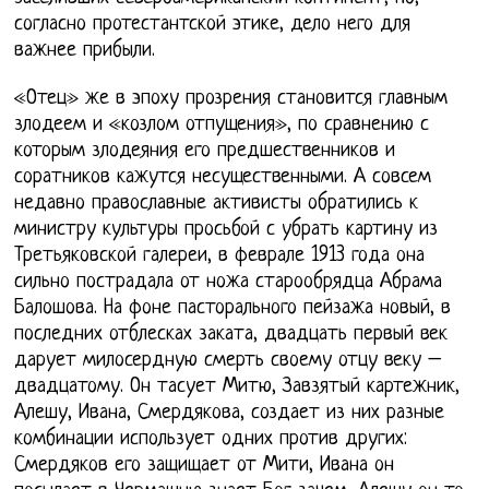
согласно протестантской этике, дело него для
важнее прибыли.
«Отец» же в эпоху прозрения становится главным
злодеем и «козлом отпущения», по сравнению с
которым злодеяния его предшественников и
соратников кажутся несущественными. А совсем
недавно православные активисты обратились к
министру культуры просьбой с убрать картину из
Третьяковской галереи, в феврале 1913 года она
сильно пострадала от ножа старообрядца Абрама
Балошова. На фоне пасторального пейзажа новый, в
последних отблесках заката, двадцать первый век
дарует милосердную смерть своему отцу веку –
двадцатому. Он тасует Митю, Завзятый картежник,
Алешу, Ивана, Смердякова, создает из них разные
комбинации использует одних против других:
Смердяков его защищает от Мити, Ивана он