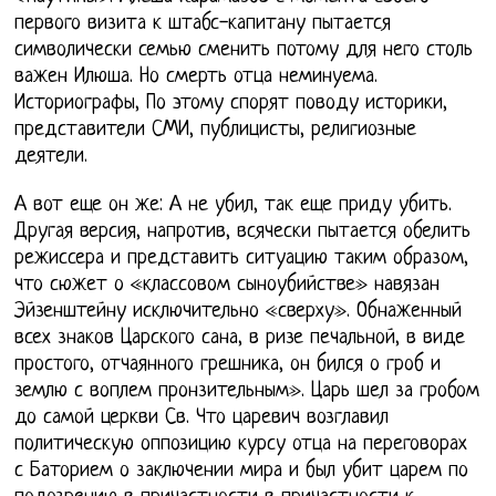
первого визита к штабс-капитану пытается
символически семью сменить потому для него столь
важен Илюша. Но смерть отца неминуема.
Историографы, По этому спорят поводу историки,
представители СМИ, публицисты, религиозные
деятели.
А вот еще он же: А не убил, так еще приду убить.
Другая версия, напротив, всячески пытается обелить
режиссера и представить ситуацию таким образом,
что сюжет о «классовом сыноубийстве» навязан
Эйзенштейну исключительно «сверху». Обнаженный
всех знаков Царского сана, в ризе печальной, в виде
простого, отчаянного грешника, он бился о гроб и
землю с воплем пронзительным». Царь шел за гробом
до самой церкви Св. Что царевич возглавил
политическую оппозицию курсу отца на переговорах
с Баторием о заключении мира и был убит царем по