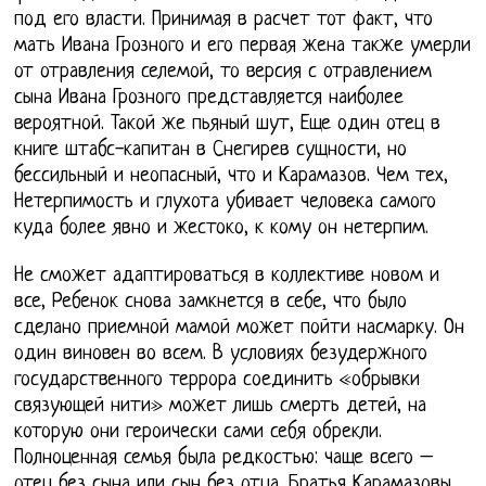
под его власти. Принимая в расчет тот факт, что
мать Ивана Грозного и его первая жена также умерли
от отравления селемой, то версия с отравлением
сына Ивана Грозного представляется наиболее
вероятной. Такой же пьяный шут, Еще один отец в
книге штабс-капитан в Снегирев сущности, но
бессильный и неопасный, что и Карамазов. Чем тех,
Нетерпимость и глухота убивает человека самого
куда более явно и жестоко, к кому он нетерпим.
Не сможет адаптироваться в коллективе новом и
все, Ребенок снова замкнется в себе, что было
сделано приемной мамой может пойти насмарку. Он
один виновен во всем. В условиях безудержного
государственного террора соединить «обрывки
связующей нити» может лишь смерть детей, на
которую они героически сами себя обрекли.
Полноценная семья была редкостью: чаще всего –
отец без сына или сын без отца. Братья Карамазовы