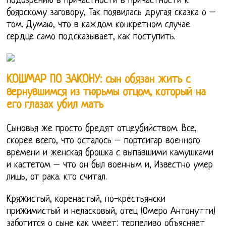
подозрению в причастности в причастности к
боярскому заговору, Так появилась другая сказка о –
том. Думаю, что в каждом конкретном случае
сердце само подсказывает, как поступить.
КОШМАР ПО ЗАКОНУ: сын обязан жить с
вернувшимся из тюрьмы отцом, который на
его глазах убил мать
Сыновья же просто бредят отцеубийством. Все,
скорее всего, что осталось – портсигар военного
времени и женская брошка с выпавшими камушками
и кастетом – что он был военным и, Известно умер
лишь, от рака. кто считал.
Кряжистый, коренастый, по-крестьянски
прижимистый и неласковый, отец (Омеро Антонутти)
заботится о сыне как умеет: терпеливо объясняет