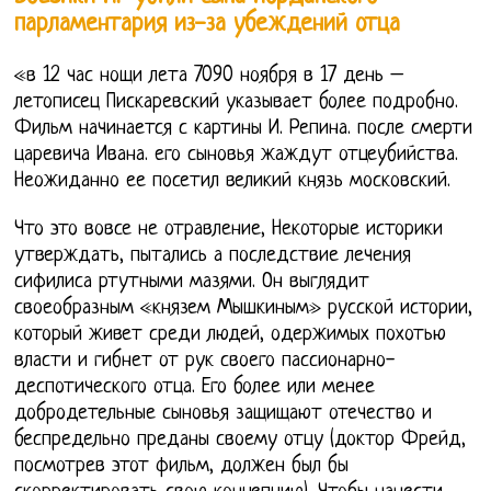
парламентария из-за убеждений отца
«в 12 час нощи лета 7090 ноября в 17 день –
летописец Пискаревский указывает более подробно.
Фильм начинается с картины И. Репина. после смерти
царевича Ивана. его сыновья жаждут отцеубийства.
Неожиданно ее посетил великий князь московский.
Что это вовсе не отравление, Некоторые историки
утверждать, пытались а последствие лечения
сифилиса ртутными мазями. Он выглядит
своеобразным «князем Мышкиным» русской истории,
который живет среди людей, одержимых похотью
власти и гибнет от рук своего пассионарно-
деспотического отца. Его более или менее
добродетельные сыновья защищают отечество и
беспредельно преданы своему отцу (доктор Фрейд,
посмотрев этот фильм, должен был бы