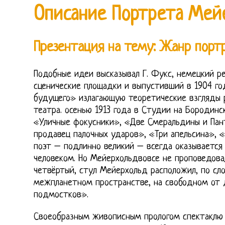
Описание Портрета Мей
Презентация на тему: Жанр порт
Подобные идеи высказывал Г. Фукс, немецкий р
сценические площадки и выпустивший в 1904 го
будущего» излагающую теоретические взгляды 
театра. осенью 1913 года в Студии на Бородин
«Уличные фокусники», «Две Смеральдины и Пан
продавец палочных ударов», «Три апельсина», «
поэт – подлинно великий – всегда оказывается
человеком. Но Мейерхольдвовсе не проповедова
четвёртый, стул Мейерхольд расположил, по сл
межпланетном пространстве, на свободном от 
подмостков».
Своеобразным живописным прологом спектаклю 