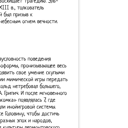
двосхищает трагедию. Эль-
III в., толкователь
й был призыв к
небесным огнем вечности.
яусловность поведения
твоформы, пронизывающее весь
роявить свое умение скупыми
ии мимической игры передать
хольд нетребовал большего,
. Грипич. И после мгновенного
комка» появлялась 7, где
или инойигровой системы.
е Головину, чтобы достичь
разных эпох и народов,
е культуры лермонтовского