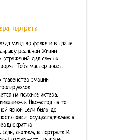
ера портрета
азил меня во фраке и в плаще.
разрыву реальной жизни
х отражений дал сам Но
ворят: Тебя мастер зовет.
 главенство эмоции
тролируемое
тся на психике актера,
иванием». Несмотря на то,
ой ясной цели было до
 постановки, осуществляемые в
неоднократно
 Если, скажем, в портрете И.