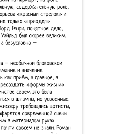
вский натюрморт, на фоне
льную, содержательную роль,
горьева «красный стрелок» и
не только «приодел»
Лорд Генри, понятное дело,
 Уайльд был скорее великим,
 а безусловно –
а – необычной блоковской
имание и значение
 как приём, а главное, в
пересоздать «формы жизни».
инстве своем это была
ться в штампы, но усвоенные
жиссеру требовались артисты,
афаретов современной сцены
ым в материалом руках
почти совсем не знали. Роман