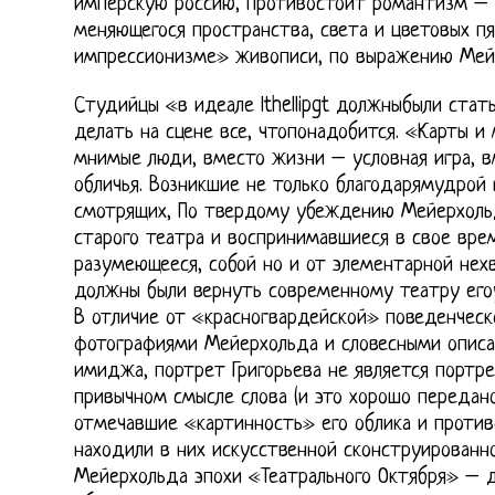
имперскую россию, противостоит романтизм – 
меняющегося пространства, света и цветовых п
импрессионизме» живописи, по выражению Мей
Студийцы «в идеале lthellipgt должныбыли стат
делать на сцене все, чтопонадобится. «Карты 
мнимые люди, вместо жизни – условная игра, в
обличья. Возникшие не только благодарямудрой
смотрящих, По твердому убеждению Мейерхоль
старого театра и воспринимавшиеся в свое вре
разумеющееся, собой но и от элементарной нехв
должны были вернуть современному театру его
В отличие от «красногвардейской» поведенческ
фотографиями Мейерхольда и словесными описа
имиджа, портрет Григорьева не является портр
привычном смысле слова (и это хорошо передано
отмечавшие «картинность» его облика и против
находили в них искусственной сконструированн
Мейерхольда эпохи «Театрального Октября» – д