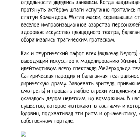
отдельности являлись занавесы. Когда завязывал
протянуть актёрам шпаги испуганно прятались 
статуи Командора. Мотив маски, скрывающей ст
веселое импровизационное озорство персонажей
здоровое искусство площадного театра, балага
оборачивались трагическим гротеском.
Как и теургический пафос всех (включая Белого
выводящий искусство к моделированию жизни. 
илейтмотивом всего спектакля Мейерхольда те
Сатирическая пародия и балаганная театрально
лирическую драму. Завоевать зрителя, привыкше
смотреть) и прощать любые огрехи исполнения з
оказалось делом нелегким, но возможным. В на
существо, которое «втыкают в костюм» и котор
Головин, подхватывая эти ритм и орнаментику,
собственном портале.