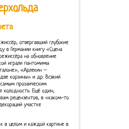
ерхольда
рета
ежиссёр, отвергавший глубокие
ду в Германии книгу «Сцена
режиссёра на обновление
ской играли пантомимы
талоне», «Арлекин –
две корзины» и др. Всякий
 самым прозаическим
л холодность. Ещё один,
овам рецензентов, в «каком-то
декораций участке
к в целом и каждой картине в