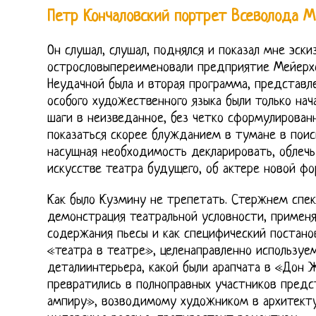
Петр Кончаловский портрет Всеволода 
Он слушал, слушал, поднялся и показал мне эскиз
острословыпереименовали предприятие Мейерх
Неудачной была и вторая программа, представле
особого художественного языка были только на
шаги в неизведанное, без четко сформулирован
показаться скорее блужданием в тумане в поиск
насущная необходимость декларировать, облечь
искусстве театра будущего, об актере новой фо
Как было Кузмину не трепетать. Стержнем спек
демонстрация театральной условности, применя
содержания пьесы и как специфический постано
«театра в театре», целенаправленно используе
деталиинтерьера, какой были арапчата в «Дон 
превратились в полноправных участников пред
ампиру», возводимому художником в архитекту