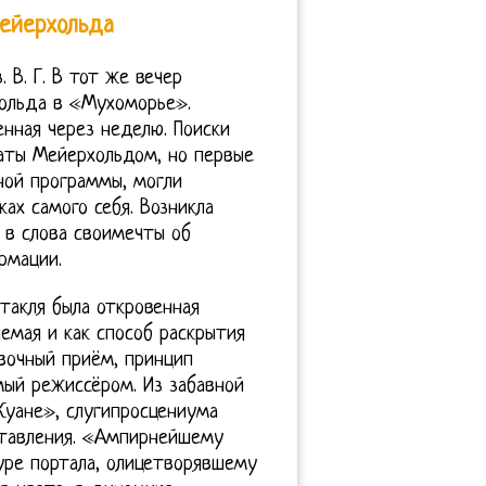
Мейерхольда
. В. Г. В тот же вечер
ольда в «Мухоморье».
нная через неделю. Поиски
чаты Мейерхольдом, но первые
ной программы, могли
ах самого себя. Возникла
 в слова своимечты об
рмации.
такля была откровенная
емая и как способ раскрытия
вочный приём, принцип
мый режиссёром. Из забавной
Жуане», слугипросцениума
ставления. «Ампирнейшему
ре портала, олицетворявшему