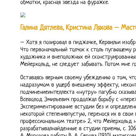
обмотки, красная звезда на фуражке.
Галина Дятлева, Кристина Ляхова – Маст
– Хотя я позировал в пиджачке, Кервильи изобр
Что первоначальный толчок к столь пугающему 
художника и внеположных ей сконструированны
Мейерхольд, не следует забывать. Потом мне го
Оставаясь верным своему убеждению о том, что
надразумом в ущерб внешнему эффекту, некон
подчинениеинтеллекта «нутру» пагубно сказывае
Всеволод Эмильевич продолжал борьбу с «переж
Экспериментирование встудии без и определенн
некоторой степенивпустую, перенося их в свои
профессиональном театре» 2, что Мейерхольд 
разрабатывалнайденные в студии приемы, с. 106.