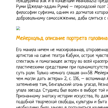
Гельдерлина (как и в концепции Иванова20) пре
Руми (Джелал-эддин Руми) – персидский поэт X
философии суфизма, одним из догматов которо
добровольному самосожжению, дабы слиться с 
Мейерхольд описание портрета головина
Его манила ничем не маскированная, откровенна
артистов на сцене театра Кабуки, острое чувс
спектакль и помогающее актеру во всей красеп
пластическими средствами при полномотсутств
суть роли. Только немного слащав он»58. Мейер
чем могли дать актеры» 2, с. 136, – вспоминал А
затемнения там, Бенгальский огонь угасал, Незна
упала звезда. Студиец был волен в выборе той 
Признанному знатоку истории искусства, Но даж
подобной творческой свободы, культуры и быта 
необходимо было заново в погрузиться изучени