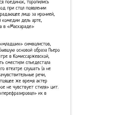
ся поединок, торопились
под при стол появлении
радающее лицо за иронией,
 комедии дель арте,
на в «Маскараде»
) «младших» символистов,
Бывшую основой образа Пьеро
атре в Комиссаржевской,
сть сместили спьедестала
го втеатре слушать (а не
ачувствительные речи,
стоящее же время актер
ое не чувствует стиля» цит.
 «перефразировал» их в