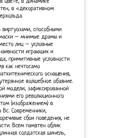
в цвете, в динамике
ятен, в «декоративном
ерхольда.
ь виртуозами, способными
и маски – мнимые драмы и
место лиц – условные
 наивности играющих и
да, примитивные условности
мя как нечтосамо
аткитехнического оснащения,
утерянное волшебное обаяние.
ой модели, зафиксированной
ниями его революционного
етом (изображением) в
 Вс. Современники,
оречивые сбои поведения, не
ости. Всем памятен облик
линная солдатская шинель,