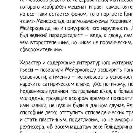
А. Морозова работы В. А. Серова (1910) матиссо
которого изображен меценат играет самостояте
но все-таки остается фоном, то в портрете Гри
«сам» Мейерхольд взаимозаменяемы. Кервильи 
Мейерхольда, но и приукрасил его наружность. 
был великий парадоксалист – ведь, к слову, сам
чем второстепенным, но никак не прозаическим,
обворожительным.
Характер и содержание литературного материал
пьесы – позволили Мейерхольду расширить пон
условности, а именно – использовать условность
нарочито сатирическом ключе, уже по-иному, 
Недавниевыпускники театральных школ, в больш
молодежь, грозящие вскором времени преврати
ими навыки, не нужны были в данном случае. Ре
способные легко отступить отповеденческих тр
и стать пластичным, податливым, но не аморфн
режиссера. «В восемнадцатом веке Гельдерлина 