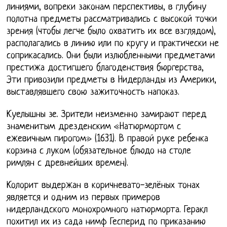
линиями, вопреки законам перспективы, в глубину
полотна предметы рассматривались с высокой точки
зрения (чтобы легче было охватить их все взглядом),
располагались в линию или по кругу и практически не
соприкасались. Они были излюбленными предметами
престижа достигшего благоденствия бюргерства,
Эти привозили предметы в Нидерланды из Америки,
выставлявшего свою зажиточность напоказ.
Куелышны зе. Зрители неизменно замирают перед
знаменитым дрезденским «Натюрмортом с
ежевичным пирогом» (1631). В правой руке ребенка
корзина с луком (обязательное блюдо на столе
римлян с древнейших времен).
Колорит выдержан в коричневато-зелёных тонах
является и одним из первых примеров
нидерландского монохромного натюрморта. Геракл
похитил их из сада нимф Гесперид по приказанию