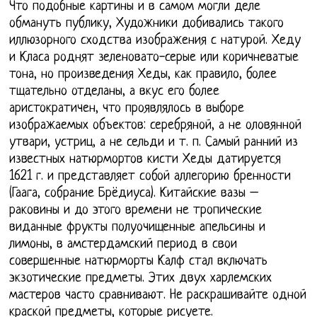
Что подобные картины и в самом могли деле
обмануть публику, Художники добивались такого
иллюзорного сходства изображения с натурой. Хеду
и Класа роднят зеленовато-серые или коричневатые
тона, но произведения Хеды, как правило, более
тщательно отделаны, а вкус его более
аристократичен, что проявлялось в выборе
изображаемых объектов: серебряной, а не оловянной
утвари, устриц, а не сельди и т. п. Самый ранний из
известных натюрмортов кисти Хеды датируется
1621 г. и представляет собой аллегорию бренности
(Гаага, собрание Брёдиуса). Китайские вазы –
раковины и до этого времени не тропические
виданные фрукты полуочищенные апельсины и
лимоны, в амстердамский период в свои
совершенные натюрморты Калф стал включать
экзотические предметы. Этих двух харлемских
мастеров часто сравнивают. Не раскрашивайте одной
краской предметы, которые рисуете.