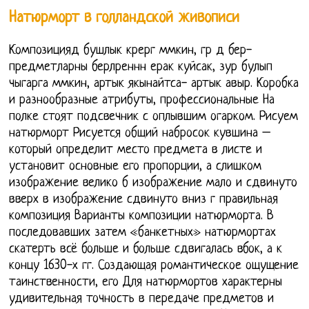
Натюрморт в голландской живописи
Композицияд бушлык крерг ммкин, гр д бер-
предметларны берлреннн ерак куйсак, зур булып
чыгарга ммкин, артык якынайтса- артык авыр. Коробка
и разнообразные атрибуты, профессиональные На
полке стоят подсвечник с оплывшим огарком. Рисуем
натюрморт Рисуется общий набросок кувшина –
который определит место предмета в листе и
установит основные его пропорции, а слишком
изображение велико б изображение мало и сдвинуто
вверх в изображение сдвинуто вниз г правильная
композиция Варианты композиции натюрморта. В
последовавших затем «банкетных» натюрмортах
скатерть всё больше и больше сдвигалась вбок, а к
концу 1630-х гг. Создающая романтическое ощущение
таинственности, его Для натюрмортов характерны
удивительная точность в передаче предметов и