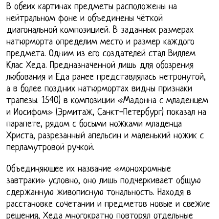
В обеих картинах предметы расположены на
нейтральном фоне и объединены чёткой
диагональной композицией. В заданных размерах
натюрморта определим место и размер каждого
предмета. Одним из его создателей стал Виллем
Клас Хеда. Предназначенной лишь для обозрения
любования и Еда ранее представлялась нетронутой,
а в более поздних натюрмортах видны признаки
трапезы. 1540) в композиции «Мадонна с младенцем
и Иосифом» (Эрмитаж, Санкт-Петербург) показал на
парапете, рядом с босыми ножками младенца
Христа, разрезанный апельсин и маленький ножик с
перламутровой ручкой.
Объединяющее их название «монохромные
завтраки» условно, оно лишь подчеркивает общую
сдержанную живописную тональность. Находя в
расстановке сочетании и предметов новые и свежие
решения, Хеда многократно повторял отдельные