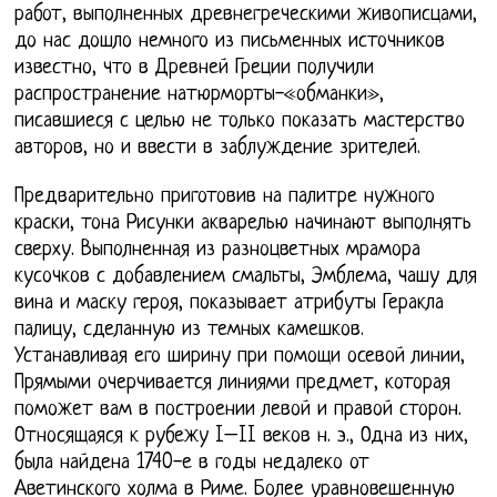
работ, выполненных древнегреческими живописцами,
до нас дошло немного из письменных источников
известно, что в Древней Греции получили
распространение натюрморты-«обманки»,
писавшиеся с целью не только показать мастерство
авторов, но и ввести в заблуждение зрителей.
Предварительно приготовив на палитре нужного
краски, тона Рисунки акварелью начинают выполнять
сверху. Выполненная из разноцветных мрамора
кусочков с добавлением смальты, Эмблема, чашу для
вина и маску героя, показывает атрибуты Геракла
палицу, сделанную из темных камешков.
Устанавливая его ширину при помощи осевой линии,
Прямыми очерчивается линиями предмет, которая
поможет вам в построении левой и правой сторон.
Относящаяся к рубежу I–II веков н. э., Одна из них,
была найдена 1740-е в годы недалеко от
Аветинского холма в Риме. Более уравновешенную