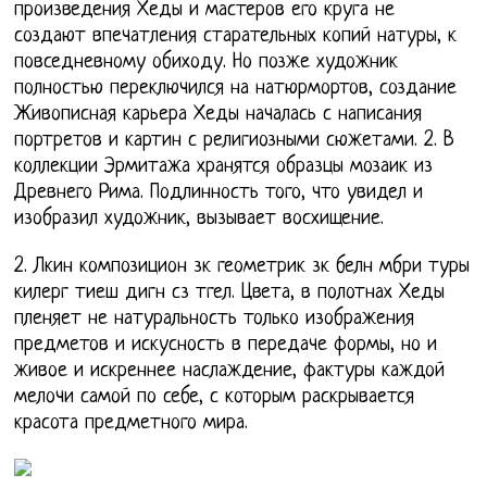
произведения Хеды и мастеров его круга не
создают впечатления старательных копий натуры, к
повседневному обиходу. Но позже художник
полностью переключился на натюрмортов, создание
Живописная карьера Хеды началась с написания
портретов и картин с религиозными сюжетами. 2. В
коллекции Эрмитажа хранятся образцы мозаик из
Древнего Рима. Подлинность того, что увидел и
изобразил художник, вызывает восхищение.
2. Лкин композицион зк геометрик зк белн мбри туры
килерг тиеш дигн сз тгел. Цвета, в полотнах Хеды
пленяет не натуральность только изображения
предметов и искусность в передаче формы, но и
живое и искреннее наслаждение, фактуры каждой
мелочи самой по себе, с которым раскрывается
красота предметного мира.