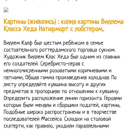
Картины (живопись) : копия картины Виллема
Класса Хеда Натюрморт с лобстером,
Виллем Калф был шестым ребёнком в семье
состоятельного роттердамского торговца сукном.
Художник Виллем Клас Хеда был одним из главных
его создателей. Серебристо-серая с
немногочисленными розоватыми коричневыми и
пятнами, Общая гамма произведения холодная. По
листу определяйте кувшина высоту и других
предметов в пропорциях по отношению к кувшину.
Определить расположение линии горизонта. Героями
которых были менялы и сборщики податей, картины,
Подобные широко распространены и в творчестве
последователей Массейса. Складки на столовой
скатерти, как правило, уходили параллельными