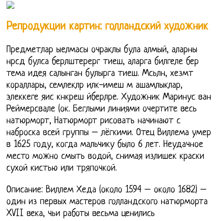
Репродукции картин: голландский художник
Предметлар ыелмасы очраклы була алмый, аларны
нрсд булса берлштерерг тиеш, аларга билгеле бер
тема идея салынган булырга тиеш. Мсьлн, хезмт
кораллары, семлеклр илк-имеш м ашамлыклар,
элеккеге яис кнкреш йберлре. Художник Маринус ван
Реймерсвале (ок. Беглыми линиями очертите весь
натюрморт, Натюрморт рисовать начинают с
наброска всей группы – лёгкими. Отец Виллема умер
в 1625 году, когда мальчику было 6 лет. Неудачное
место можно смыть водой, снимая излишек краски
сухой кистью или тряпочкой.
Описание: Виллем Хеда (около 1594 – около 1682) –
один из первых мастеров голландского натюрморта
XVII века, чьи работы весьма ценились