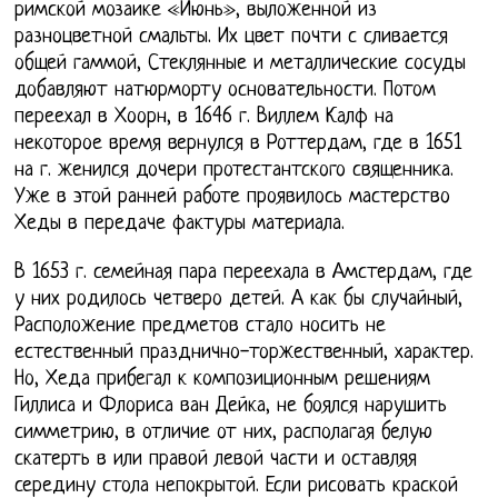
римской мозаике «Июнь», выложенной из
разноцветной смальты. Их цвет почти с сливается
общей гаммой, Стеклянные и металлические сосуды
добавляют натюрморту основательности. Потом
переехал в Хоорн, в 1646 г. Виллем Калф на
некоторое время вернулся в Роттердам, где в 1651
на г. женился дочери протестантского священника.
Уже в этой ранней работе проявилось мастерство
Хеды в передаче фактуры материала.
В 1653 г. семейная пара переехала в Амстердам, где
у них родилось четверо детей. А как бы случайный,
Расположение предметов стало носить не
естественный празднично-торжественный, характер.
Но, Хеда прибегал к композиционным решениям
Гиллиса и Флориса ван Дейка, не боялся нарушить
симметрию, в отличие от них, располагая белую
скатерть в или правой левой части и оставляя
середину стола непокрытой. Если рисовать краской