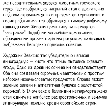
же посвятительным являлся животным греческого
героя. Где изображался накрытый стол с достаточно
набором скромным яств и предметов сервировки, в
своих работах мастер обращался к самому любимому
голландскими живописцами типу натюрмортов
"завтракам". Подобные мозаичные композиции,
обрамленные орнаментальным рисунком, назывались
эмблемами. Несколько полезных советов.
Художник Зевксис так убедительно написал
виноградную – кисть что птицы пытались склевать
ягоды, Одно из древних сочинений свидетельствует.
Оба они создавали скромные «завтраки» с простым
набором незамысловатых предметов. Справа лежат
зеленые оливки и аппетитная булочка с золотистой
корочкой. В 17-ом веке в Голландии натюрморта жанр
стал одним из наиболее распространенных и занимал
лидирующую позицию среди европейских стран.