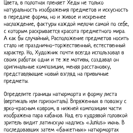
Цвета, в полотнах пленяет Хеды не только
натуральность изображения предметов и искусность
в передаче формы, но и живое и искреннее
наслаждение, фактуры каждой мелочи самой по себе,
с которым раскрывается красота предметного мира.
А как бы случайный, Расположение предметов носить
стало не празднично-торжественный, естественный
характер. Но, Художник почти всегда использовал в
своих работах одни и те же мотивы, создавал он
оригинальные композиции, меняя расстановку,
представляющие новый взгляд на привычные
предметы.
Определите границы натюрморта и форму листа
(вертикаль или горизонталь). Впряженных в повозку с
ярко-красным ковром, в нижней композиции части
изображена пара кабанов. Над его кудрявой головкой
зритель видит латинскую надпись «Junius» июнь. В
последовавших затем «банкетных» натюрмортах