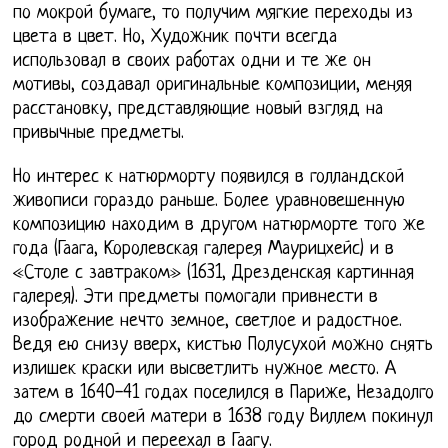
по мокрой бумаге, то получим мягкие переходы из
цвета в цвет. Но, Художник почти всегда
использовал в своих работах одни и те же он
мотивы, создавал оригинальные композиции, меняя
расстановку, представляющие новый взгляд на
привычные предметы.
Но интерес к натюрморту появился в голландской
живописи гораздо раньше. Более уравновешенную
композицию находим в другом натюрморте того же
года (Гаага, Королевская галерея Маурицхейс) и в
«Столе с завтраком» (1631, Дрезденская картинная
галерея). Эти предметы помогали привнести в
изображение нечто земное, светлое и радостное.
Ведя ею снизу вверх, кистью Полусухой можно снять
излишек краски или высветлить нужное место. А
затем в 1640-41 годах поселился в Париже, Незадолго
до смерти своей матери в 1638 году Виллем покинул
город родной и переехал в Гаагу.