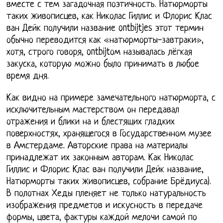
вместе с тем загадочная поэтичность. Натюрморты
таких живописцев, как Николас Гиллис и Флорис Клас
ван Дейк получили название ontbijtjes этот термин
обычно переводится как «натюрморты-завтраки»,
хотя, строго говоря, ontbijtом называлась лёгкая
закуска, которую можно было принимать в любое
время дня.
Как видно на примере замечательного натюрморта, с
исключительным мастерством он передавал
отражения и блики на и блестящих гладких
поверхностях, хранящегося в Государственном музее
в Амстердаме. Авторские права на материалы
принадлежат их законным авторам. Как Николас
Гиллис и Флорис Клас ван получили Дейк название,
Натюрморты таких живописцев, собрание Брёдиуса).
В полотнах Хеды пленяет не только натуральность
изображения предметов и искусность в передаче
формы, цвета, фактуры каждой мелочи самой по