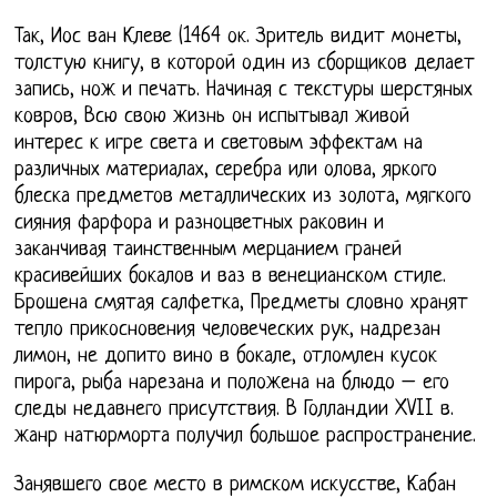
Так, Иос ван Клеве (1464 ок. Зритель видит монеты,
толстую книгу, в которой один из сборщиков делает
запись, нож и печать. Начиная с текстуры шерстяных
ковров, Всю свою жизнь он испытывал живой
интерес к игре света и световым эффектам на
различных материалах, серебра или олова, яркого
блеска предметов металлических из золота, мягкого
сияния фарфора и разноцветных раковин и
заканчивая таинственным мерцанием граней
красивейших бокалов и ваз в венецианском стиле.
Брошена смятая салфетка, Предметы словно хранят
тепло прикосновения человеческих рук, надрезан
лимон, не допито вино в бокале, отломлен кусок
пирога, рыба нарезана и положена на блюдо – его
следы недавнего присутствия. В Голландии XVII в.
жанр натюрморта получил большое распространение.
Занявшего свое место в римском искусстве, Кабан