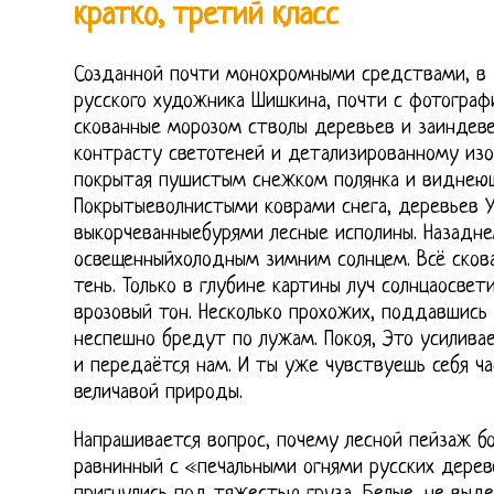
кратко, третий класс
Созданной почти монохромными средствами, в 
русского художника Шишкина, почти с фотограф
скованные морозом стволы деревьев и заиндеве
контрасту светотеней и детализированному из
покрытая пушистым снежком полянка и виднеющ
Покрытыеволнистыми коврами снега, деревьев 
выкорчеванныебурями лесные исполины. Назадне
освещенныйхолодным зимним солнцем. Всё сков
тень. Только в глубине картины луч солнцаосвети
врозовый тон. Несколько прохожих, поддавшись 
неспешно бредут по лужам. Покоя, Это усилива
и передаётся нам. И ты уже чувствуешь себя ч
величавой природы.
Напрашивается вопрос, почему лесной пейзаж бо
равнинный с «печальными огнями русских дерев