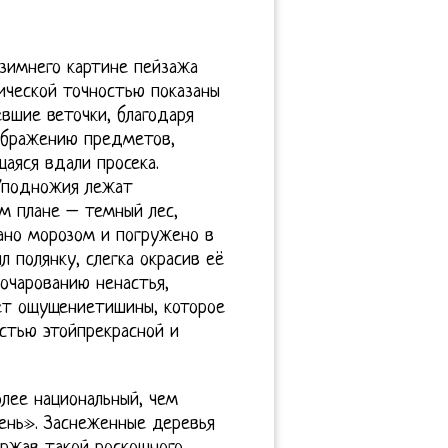
зимнего картине пейзажа
ической точностью показаны
вшие веточки, благодаря
ображению предметов,
аяся вдали просека.
Уподножия лежат
м плане – темный лес,
ано морозом и погружено в
л полянку, слегка окрасив её
очарованию ненастья,
ет ощущениетишины, которое
астью этойпрекрасной и
лее национальный, чем
ень». Заснеженные деревья