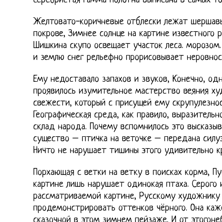
серебристая гамма полотна выписана в самых то
Желтовато-коричневые отблески лежат шершавы
покрове, Зимнее солнце на картине известного р
Шишкина скупо освещает участок леса. морозом
и землю снег рельефно прорисовывает неровност
Ему недоставало запахов и звуков, Конечно, од
проявилось изумительное мастерство веяния ху
свежести, который с присущей ему скрупулезнос
Географическая среда, как правило, выразитель
склад народа. Почему вспомнилось это высказы
существо – птичка на веточке – передана силу
Ничто не нарушает тишины этого удивительно кр
Порхающая с ветки на ветку в поисках корма, П
картине лишь нарушает одинокая птаха. Серого 
рассматриваемой картине, Русскому художнику
продемонстрировать оттенков чёрного. Она каж
сказочной в этом зимнем пейзаже. И от этогоне