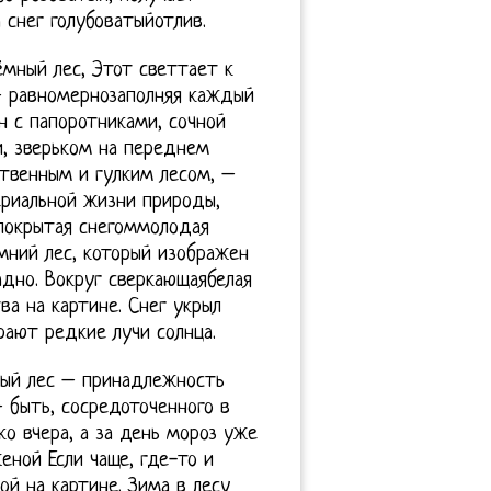
 снег голубоватыйотлив.
мный лес, Этот светтает к
– равномернозаполняя каждый
 с папоротниками, сочной
и, зверьком на переднем
твенным и гулким лесом, –
ериальной жизни природы,
 покрытая снегоммолодая
мний лес, который изображен
адно. Вокруг сверкающаябелая
а на картине. Снег укрыл
рают редкие лучи солнца.
ный лес – принадлежность
 быть, сосредоточенного в
ко вчера, а за день мороз уже
еной Если чаще, где-то и
ой на картине. Зима в лесу