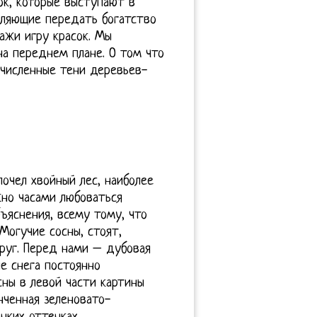
ок, которые выступают в
оляющие передать богатство
зажи игру красок. Мы
а переднем плане. О том что
очисленные тени деревьев-
чел хвойный лес, наиболее
жно часами любоваться
ъяснения, всему тому, что
Могучие сосны, стоят,
руг. Перед нами – дубовая
е снега постоянно
сны в левой части картины
нченная зеленовато-