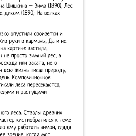
на Шишкина – Зима (1890), Лес
е диком (1890). На ветках
изко опустили своиветки и
жив руки в карманы, Да и не
на картине застыли,
н не просто зимний лес, а
осхода или заката, не в
н всю жизнь писал природу,
день. Композиционное
икали леса пересекаются,
 елями и растущими
ного леса. Стволы древних
мастер кистиобратился к теме
яло ему работать зимой, глядя
ее зрение, когда мог