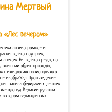
кина Мертвый
а «Лес вечером»
егами синееогромное и
раски только поутрам,
 снегом. Не только среда, но
, внешний облик природы,
ают идеологию национального
не изображал. Произведение
Снег написанбелилами с легким
ые хлопья. Великий русский
 автором великолепных