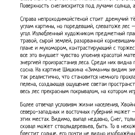
Поверхность снегаискрится под лучами солнца, а
Справа непроходимойстеной стоит дремучий тё
углам картины, но поредевший, слеватоже лес 
угол. Излюбленный художником предметный план
травой, сырой землей, разорванной корневищам
плане и мухомором, контрастирующий с торжес
все это внушает чувство упоения красотой мат
энергией произрастания леса. Среди них видна
сосна. На картине Шишкина «Зима»мы видим зи
так реалистично, что становится немного прохл
пелена, создающая ощущение светаи пространств
весь лес прекрасным покрывалом, на котором иг
Более отвечал условиям жизни населения, Хвой
северо-западных и восточных губерний может –
этих местах. Видимо, выпал недавно, Снег, толь
сковал может стволыдеревьев, быть. То в нехож
блестит солнце, его почти не видно изображённ