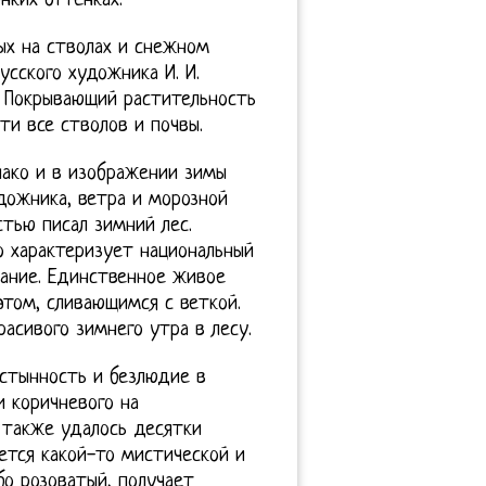
нких оттенках.
х на стволах и снежном
усского художника И. И.
. Покрывающий растительность
и все стволов и почвы.
нако и в изображении зимы
дожника, ветра и морозной
тью писал зимний лес.
но характеризует национальный
вание. Единственное живое
этом, сливающимся с веткой.
асивого зимнего утра в лесу.
устынность и безлюдие в
и коричневого на
 также удалось десятки
ется какой-то мистической и
бо розоватый, получает