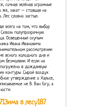
ке, сочная зелёная огромные
о же, закат – стоящая на
. Лес словно застыл.
е всего на том, что выбор
 Сквозь полупрозрачную
нца. Освещенный скупым
ника Ивана Ивановича
внимательном рассмотрении
ие ясного холодного дня и
м безмолвии. И если на
о погружено в дождливую
их контуры. Сырой воздух
обное утверждение о Хальсе,
исываемое не В. Ван Гогу, а
ности.
71Зима в лесу187