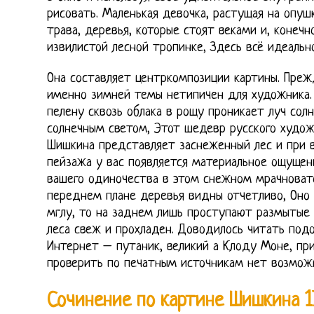
рисовать. Маленькая девочка, растущая на опуш
трава, деревья, которые стоят веками и, конечн
извилистой лесной тропинке, Здесь всё идеально
Она составляет центркомпозиции картины. Прежд
именно зимней темы нетипичен для художника.
пелену сквозь облака в рощу проникает луч сол
солнечным светом, Этот шедевр русского худож
Шишкина представляет заснеженный лес и при 
пейзажа у вас появляется материальное ощущен
вашего одиночества в этом снежном мрачновато
переднем плане деревья видны отчетливо, Он
мглу, то на заднем лишь проступают размытые 
леса свеж и прохладен. Доводилось читать под
Интернет – путаник, великий а Клоду Моне, прип
проверить по печатным источникам нет возмож
Сочинение по картине Шишкина 1