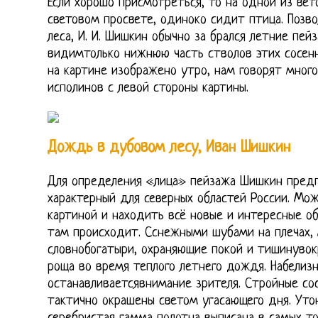
Если хорошо присмотреться, то на одной из вет
световом просвете, одиноко сидит птица. Позв
леса, И. И. Шишкин обычно за брался летние пей
видимтолько нижнюю часть стволов этих сосенн
на картине изображено утро, нам говорят мног
исполинов с левой стороны картины.
Дождь в дубовом лесу, Иван Шишкин
Для определения «лица» пейзажа Шишкин предпо
характерный для северных областей России. Мо
картиной и находить всё новые и интересные об
там происходит. Сснежными шубами на плечах, 
словнобогатыри, охраняющие покой и тишинувок
роща во время теплого летнего дождя. Набелизн
останавливаетсявнимание зрителя. Стройные со
тактично окрашены светом угасающего дня. Уто