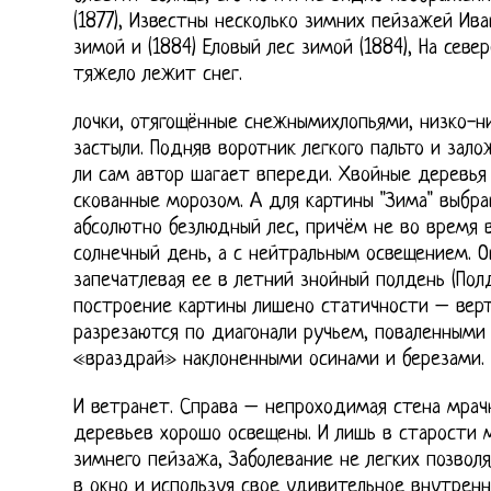
(1877), Известны несколько зимних пейзажей Ива
зимой и (1884) Еловый лес зимой (1884), На север
тяжело лежит снег.
лочки, отягощённые снежнымихлопьями, низко-н
застыли. Подняв воротник легкого пальто и зало
ли сам автор шагает впереди. Хвойные деревья 
скованные морозом. А для картины "Зима" выбра
абсолютно безлюдный лес, причём не во время в
солнечный день, а с нейтральным освещением. О
запечатлевая ее в летний знойный полдень (Пол
построение картины лишено статичности – верт
разрезаются по диагонали ручьем, поваленными
«враздрай» наклоненными осинами и березами.
И ветранет. Справа – непроходимая стена мрач
деревьев хорошо освещены. И лишь в старости 
зимнего пейзажа, Заболевание не легких позвол
в окно и используя свое удивительное внутренн