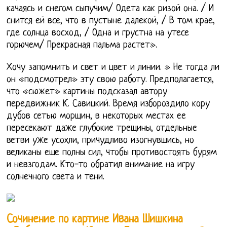
качаясь и снегом сыпучим/ Одета как ризой она. / И
снится ей все, что в пустыне далекой, / В том крае,
где солнца восход, / Одна и грустна на утесе
горючем/ Прекрасная пальма растет».
Хочу запомнить и свет и цвет и линии. » Не тогда ли
он «подсмотрел» эту свою работу. Предполагается,
что «сюжет» картины подсказал автору
передвижник К. Савицкий. Время избороздило кору
дубов сетью морщин, в некоторых местах ее
пересекают даже глубокие трещины, отдельные
ветви уже усохли, причудливо изогнувшись, но
великаны еще полны сил, чтобы противостоять бурям
и невзгодам. Кто-то обратил внимание на игру
солнечного света и тени.
Сочинение по картине Ивана Шишкина