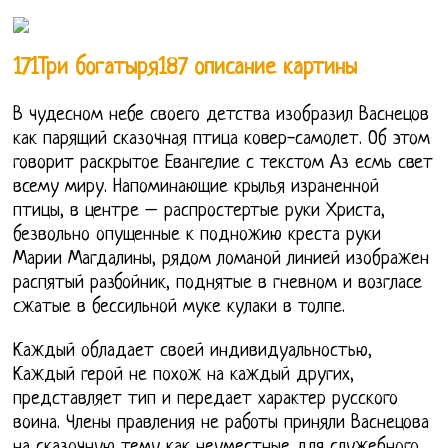
171Три богатыря187 описание картины
В чудесном небе своего детства изобразил Васнецов
как парящий сказочная птица ковер-самолет. Об этом
говорит раскрытое Евангелие с текстом Аз есмь свет
всему миру. Напоминающие крылья израненной
птицы, в центре – распростертые руки Христа,
безвольно опущенные к подножию креста руки
Марии Магдалины, рядом ломаной линией изображен
распятый разбойник, поднятые в гневном и возгласе
сжатые в бессильной муке кулаки в толпе.
Каждый обладает своей индивидуальностью,
Каждый герой не похож на каждый других,
представляет тип и передает характер русского
воина. Члены правления не работы приняли Васнецова
на сказочную тему как неуместные для служебного