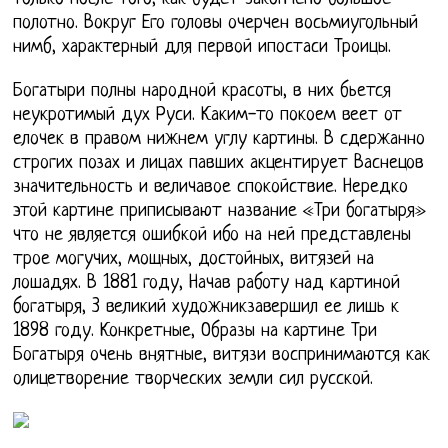
полотно. Вокруг Его головы очерчен восьмиугольный
нимб, характерный для первой ипостаси Троицы.
Богатыри полны народной красоты, в них бьется
неукротимый дух Руси. Каким-то покоем веет от
елочек в правом нижнем углу картины. В сдержанно
строгих позах и лицах павших акцентирует Васнецов
значительность и величавое спокойствие. Нередко
этой картине приписывают название «Три богатыря»
что не является ошибкой ибо на ней представлены
трое могучих, мощных, достойных, витязей на
лошадях. В 1881 году, Начав работу над картиной
богатыря, 3 великий художникзавершил ее лишь к
1898 году. Конкретные, Образы на картине Три
Богатыря очень внятные, витязи воспринимаются как
олицетворение творческих земли сил русской.