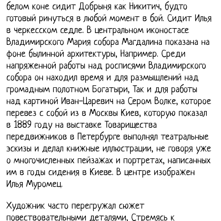
белом коне сидит Добрыня как Никитич, будто
готовый ринуться в любой момент в бой. Сидит Илья
в черкесском седле. В центральном иконостасе
Владимирского Мария собора Магдалина показана на
фоне былинной архитектуры, Например. Среди
напряженной работы над росписями Владимирского
собора он находил время и для размышлений над
громадным полотном Богатыри, Так и для работы
над картиной Иван-Царевич на Сером Волке, которое
перевез с собой из в Москвы Киев, которую показал
в 1889 году на выставке Товарищества
передвижников в Петербурге выполнял театральные
эскизы и делал книжные иллюстрации, не говоря уже
о многочисленных пейзажах и портретах, написанных
им в годы сидения в Киеве. В центре изображен
Илья Муромец.
Художник часто перегружал сюжет
повествовательными деталями, Стремясь к