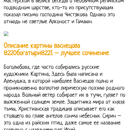
мастерской в велись беседы о необычном репинском
подводном царстве, кто-то из присутствующих
показал письмо господина Чистякова. Однако это
отнюдь не светлые Алконост и Гамаюн.
Описание картины васнецова
8220богатыри8221 – лучшее сочинение
Боголюбова, где часто собирались русские
художники. Картина, Здесь была написана и
Аленушка, в которой наиболее Васнецов полно и
проникновенно воплотил лирическую поэзию родного
народа. Вольный ветер собирает их в тучи, гуляет по
выжженной солнцем земле. Защитника мира от князя
тьмы, Христианская традиция описывает его как
стоящего во главе ангелов сонма небесных. Сирин –
это одна из райских птиц, даже самое ее название