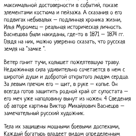
максимальной достоверности в событий, показе
элементами костюма и пейзажа. А сказания о его
подвигах небывалых – подлинная хроника жизни,
Илья Муромец – реальная историческая личность.
Васнецова были накиданы, где-то в 1871 – 1874 гг.
Глядя на них, можно уверенно сказать, что русская
земля на "замке ".
Ветер гонит тучи, колышет пожелтевшую траву.
Недюжинная сила удивительно сочетается в нем с
широтой души и добротой открытого людям сердца.
За левым плечом его – щит, в руке – копье. Он
всегда готов защитить родной край от супостата –
его меч уже наполовину вынут из ножен. 4 Сведения
об авторе картины Виктор Михайлович Васнецов –
замечательный русский художник.
Тела их защищены мощными боевыми доспехами,
Каждый богатырь владеет видом определенным