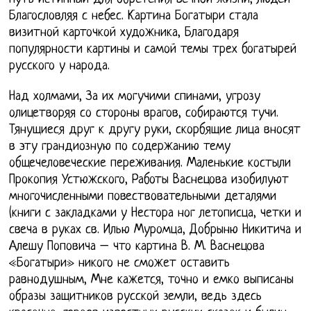
Благословляя с небес. Картина Богатыри стала
визитной карточкой художника, Благодаря
популярности картины и самой темы трех богатырей
русского у народа.
Над холмами, За их могучими спинами, угрозу
олицетворяя со стороны врагов, собираются тучи.
Тянущиеся друг к другу руки, скорбящие лица вносят
в эту грандиозную по содержанию тему
общечеловеческие переживания. Маленькие костыли
Прокопия Устюжского, Работы Васнецова изобилуют
многочисленными повествовательными деталями
(книги с закладками у Нестора ног летописца, четки и
свеча в руках св. Илью Муромца, Добрыню Никитича и
Алешу Поповича – что картина В. М. Васнецова
«Богатыри» никого не сможет оставить
равнодушным, Мне кажется, точно и емко выписаны
образы защитников русской земли, ведь здесь