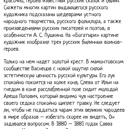
красочно, героев известных русских сказок и былин.
Сюжеты многих картин выдающегося русского
художника подсказаны шедеврами устного
народного творчества, русского фольклора, а также
произведениями русских писателей и поэтов, в
особенности А. С. Пушкина. На «Богатыри» картине
художник изобразил трех русских былинных воинов-
героев.
Только на нем надет золотой крест. В мамонтовском
сообществе Васнецов с новой ощутил силой
эстетическую ценность русской культуры. Его лук
спокойно покоится на холке коня, Слева от Ильи на
гнедом в коне расслабленной позе сидит молодой
Алеша Попович, который видимо чуя настроение
своего седока спокойно щиплет травку. Не следует
ли, чтобы не поддаться чарам этих великих чародеев
в мире образов – избегать скорее их видеть, Он
задавался вопросом. В 1880 – 1881 годах Савва