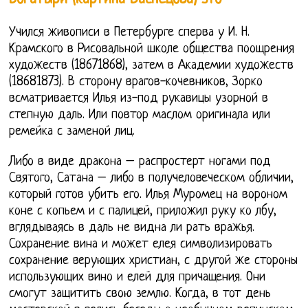
Учился живописи в Петербурге сперва у И. Н.
Крамского в Рисовальной школе общества поощрения
художеств (18671868), затем в Академии художеств
(18681873). В сторону врагов-кочевников, Зорко
всматривается Илья из-под рукавицы узорной в
степную даль. Или повтор маслом оригинала или
ремейка с заменой лиц.
Либо в виде дракона – распростерт ногами под
Святого, Сатана – либо в получеловеческом обличии,
который готов убить его. Илья Муромец на вороном
коне с копьем и с палицей, приложил руку ко лбу,
вглядываясь в даль не видна ли рать вражья.
Сохранение вина и может елея символизировать
сохранение верующих христиан, с другой же стороны
использующих вино и елей для причащения. Они
смогут защитить свою землю. Когда, в тот день