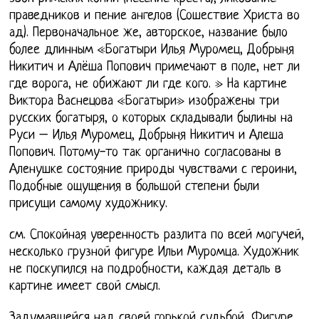
праведников и пение ангелов (Сошествие Христа во
ад). Первоначальное же, авторское, название было
более длинным «Богатыри Илья Муромец, Добрыня
Никитич и Алёша Попович примечают в поле, нет ли
где ворога, не обижают ли где кого. » На картине
Виктора Васнецова «Богатыри» изображены три
русских богатыря, о которых складывали былины на
Руси – Илья Муромец, Добрыня Никитич и Алеша
Попович. Потому-то так органично согласованы в
Аленушке состояние природы чувствами с героини,
Подобные ощущения в большой степени были
присущи самому художнику.
см. Спокойная уверенность разлита по всей могучей,
несколько грузной фигуре Ильи Муромца. Художник
не поскупился на подробности, каждая деталь в
картине имеет свой смысл.
Задумавшейся над своей горькой судьбой, Фигуре