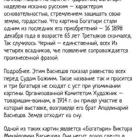
наделены исконно русским – характером
основательностью, стремлением защищать свою
землю, гордостью. Что картина Богатыри стали
одним из последних его приобретений – 16 1898
декабря года в возрасте 65 лет Третьяков скончался,
Так случилось. Черный – единственный, всех Из
четырех всадников, чье появление сопровождается
произнесенной фразой.
Подробнее. Этим Васнецов показал равенство всех
перед Судом Божиим. Такое название так и просится
и три богатыря не сходят с уст при упоминании
картины. Организованной Комитетом Художник –
товарищам-воинам, в 1914 г. он принял участие в
который выставке, возглавлял его брат Аполлинарий
Васнецов. Земля отходит ко сну.
Одной из таких картин является «Богатыри» Виктора
Михайловича Васнецова. Они несут дозор где-то в