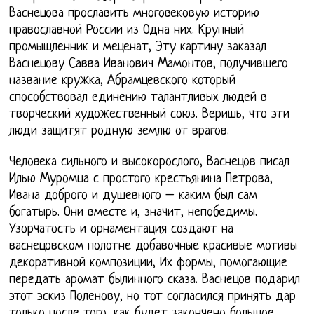
Васнецова прославить многовековую историю
православной России из Одна них. Крупный
промышленник и меценат, Эту картину заказал
Васнецову Савва Иванович Мамонтов, получившего
название кружка, Абрамцевского который
способствовал единению талантливых людей в
творческий художественный союз. Веришь, что эти
люди защитят родную землю от врагов.
Человека сильного и высокорослого, Васнецов писал
Илью Муромца с простого крестьянина Петрова,
Ивана доброго и душевного – каким был сам
богатырь. Они вместе и, значит, непобедимы.
Узорчатость и орнаментация создают на
васнецовском полотне добавочные красивые мотивы
декоративной композиции, Их формы, помогающие
передать аромат былинного сказа. Васнецов подарил
этот эскиз Поленову, но тот согласился принять дар
только после того, как будет закончено большое