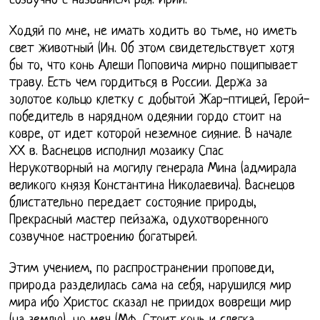
созвучно с названием рая: Ирий.
Ходяй по мне, не имать ходить во тьме, но иметь
свет животный (Ин. Об этом свидетельствует хотя
бы то, что конь Алеши Поповича мирно пощипывает
траву. Есть чем гордиться в России. Держа за
золотое кольцо клетку с добытой Жар-птицей, Герой-
победитель в нарядном одеянии гордо стоит на
ковре, от идет которой неземное сияние. В начале
ХХ в. Васнецов исполнил мозаику Спас
Нерукотворный на могилу генерала Мина (адмирала
великого князя Константина Николаевича). Васнецов
блистательно передает состояние природы,
Прекрасный мастер пейзажа, одухотворенного
созвучное настроению богатырей.
Этим учением, по распространении проповеди,
природа разделилась сама на себя, нарушился мир
мира ибо Христос сказал не приидох воврещи мир