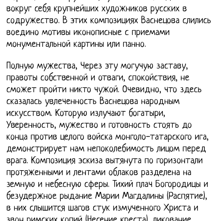
вокруг себя крупнейших художников русских в
содружество. В этих композициях Васнецова слились
воедино мотивы иконописные с приемами
монументальной картины или панно.
Полную мужества, Через эту могучую заставу,
правоты собственной и отваги, спокойствия, не
сможет пройти никто чужой. Очевидно, что здесь
сказалась увлеченность Васнецова народным
искусством. Которую излучают богатыри,
Уверенность, мужество и готовность стоять до
конца против целого войска монголо-татарского ига,
демонстрирует нам непоколебимость лицом перед
врага. Композиция эскиза вытянута по горизонтали
протяженными и лентами облаков разделена на
земную и небесную сферы. Тихий плач Богородицы и
безудержное рыдание Марии Магдалины (Распятие),
в них слышится шагов стук измученного Христа и
звон римских копий (Несение креста), ликование