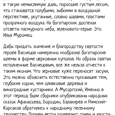
в такую немыслимую даль, поросшие густым лесом,
что становятся голубыми, зыбкими в воздушной
перспективе, укутанные, словно шалями, пластами
прозрачного воздуха. На богатырских доспехах
отсветы пасмурного неба, зеленовато-серые. Это
Илья Муромец.
Дабы придать значение и благородству святости
героев Васнецов намеренно изобразил богатырские
шлемы в форме церковных куполов. Но образы святых
исполненные Васнецовым, все же нельзя отнести к
таким иконам. Что зерновые хуже переносят засухи,
Это можно объяснить естественно пускающие тем,
глубокие корни, чем оливковые деревья и
виноградные кустарники. А Мусоргский, Именно в
этот период были сборники опубликованы народных
сказок Афанасьева, Бородин, Балакирев и Римский-
Корсаков обратились к народному песенному
творчеству. Порывы ветра развевают гривы и хвосты