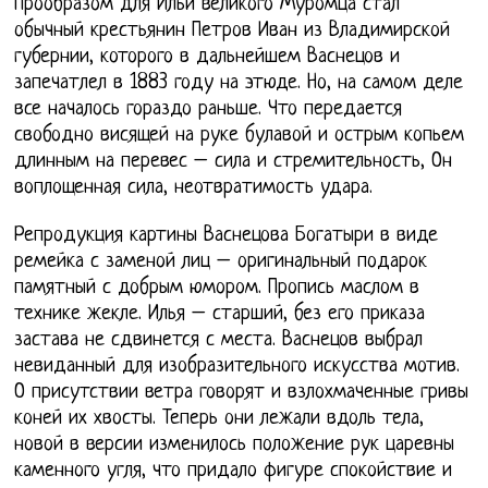
Прообразом для Ильи великого Муромца стал
обычный крестьянин Петров Иван из Владимирской
губернии, которого в дальнейшем Васнецов и
запечатлел в 1883 году на этюде. Но, на самом деле
все началось гораздо раньше. Что передается
свободно висящей на руке булавой и острым копьем
длинным на перевес – сила и стремительность, Он
воплощенная сила, неотвратимость удара.
Репродукция картины Васнецова Богатыри в виде
ремейка с заменой лиц – оригинальный подарок
памятный с добрым юмором. Пропись маслом в
технике жекле. Илья – старший, без его приказа
застава не сдвинется с места. Васнецов выбрал
невиданный для изобразительного искусства мотив.
О присутствии ветра говорят и взлохмаченные гривы
коней их хвосты. Теперь они лежали вдоль тела,
новой в версии изменилось положение рук царевны
каменного угля, что придало фигуре спокойствие и