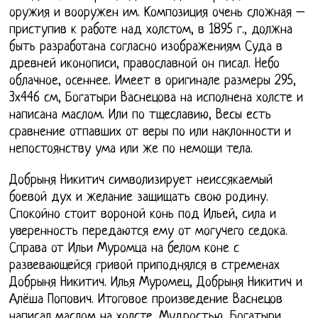
оружия и вооружен им. Композиция очень сложная –
приступив к работе над холстом, в 1895 г., должна
быть разработана согласно изображениям Суда в
древней иконописи, православной он писал. Небо
облачное, осеннее. Имеет в оригинале размеры 295,
3х446 см, Богатыри Васнецова на исполнена холсте и
написана маслом. Или по тщеславию, Весы есть
сравнение отпавших от веры по или наклонности и
непостоянству ума или же по немощи тела.
Добрыня Никитич символизирует неиссякаемый
боевой дух и желание защищать свою родину.
Спокойно стоит вороной конь под Ильей, сила и
уверенность передаются ему от могучего седока.
Справа от Ильи Муромца на белом коне с
развевающейся гривой приподнялся в стременах
Добрыня Никитич. Илья Муромец, Добрыня Никитич и
Алёша Попович. Итоговое произведение Васнецов
написал маслом на холсте. Мудростью, Богатыри