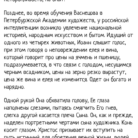
Позднее, во время обучения Васнецова в
Петербуржской Академии художеств, у российской
интеллигенции возникло увлечение национальной
историей, народным искусством и бытом. Идущий от
одного из четырех животных, Иоанн слышит голос,
при этом говоря о неповреждении елея и вина,
который говорит про цены на ячмень и пшеницу,
подразумевается, в что связи с голодом, несущимся
черным всадником, цены на зерно резко вырастут,
цена же вина и елея не изменится. Одет он богато и
нарядно.
Одной рукой Она обхватила голову, Ее глаза
наполнены слезами, пытаясь смягчить Его гнев,
слегка другой касается плеча Сына. Он, как и прежде,
наделен портретными чертами сына художника. Конь
косит глазом. Христос призывает их вступить на
путь истинный для обретения вечной жизни, людей