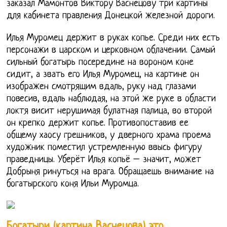
заказал Мамонтов Виктору Васнецову три картины
для кабинета правления Донецкой железной дороги.
Илья Муромец держит в руках копье. Среди них есть
персонажи в царском и церковном облачении. Самый
сильный богатырь посередине на вороном коне
сидит, а звать его Илья Муромец, на картине он
изображен смотрящим вдаль, руку над глазами
повесив, вдаль наблюдая, на этой же руке в области
локтя висит нерушимая булатная палица, во второй
он крепко держит копье. Противопоставив ее
общему хаосу грешников, у дверного храма проема
художник поместил устремленную ввысь фигуру
праведницы. Уберёт Илья копьё – значит, может
Добрыня ринуться на врага. Обращаешь внимание на
богатырского коня Ильи Муромца.
Богатыри (картина Васнецова) это