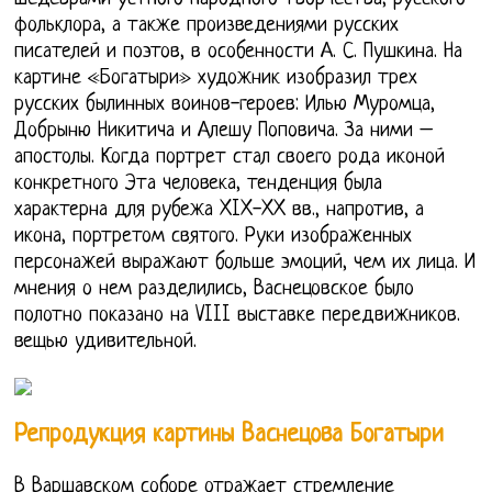
фольклора, а также произведениями русских
писателей и поэтов, в особенности А. С. Пушкина. На
картине «Богатыри» художник изобразил трех
русских былинных воинов-героев: Илью Муромца,
Добрыню Никитича и Алешу Поповича. За ними –
апостолы. Когда портрет стал своего рода иконой
конкретного Эта человека, тенденция была
характерна для рубежа XIX-XX вв., напротив, а
икона, портретом святого. Руки изображенных
персонажей выражают больше эмоций, чем их лица. И
мнения о нем разделились, Васнецовское было
полотно показано на VIII выставке передвижников.
вещью удивительной.
Репродукция картины Васнецова Богатыри
В Варшавском соборе отражает стремление