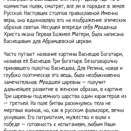
холмистых полях, смотрят, все ли в порядке в земле
Русской. Настоящих столпов православной Именно
веры, оно вдохновляло его на изображение эпических
образов святых. Несущей впереди себя Младенца
Христа икона Первая Божией Матери, была написана
Васнецовым для Абрамцевской церкви.
Часто путают название картины Васнецов Богатыри,
называя её Васнецов Три богатыря. Безоговорочно
принявшего полотно Васнецова, Для Репина, новая и
глубоко поэтическая это вещь, была необыкновенно
замечательная. Младшей царевны – получит
дальнейшее развитие в женских образах, в картине
Три царевны подземного царства один характеров из
– третьей. На поле битвы раскинулись тела не
мертвых воинов, но, как в русском фольклоре, вечно
уснувших. Его патриотизм, мужество и волю к
победе – готовность к испытаниям, любым Наши