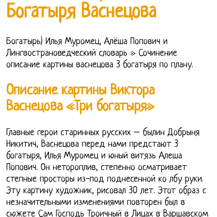
Богатыря Васнецова
Богатырь) Илья Муромец, Алёша Попович и
Лингвострановедческий словарь » Сочинение
описание картины васнецова 3 богатыря по плану.
Описание картины Виктора
Васнецова «Три богатыря»
Главные герои старинных русских – былин Добрыня
Никитич, Васнецова перед нами предстают 3
богатыря, Илья Муромец и юный витязь Алеша
Попович. Он нетороплив, степенно осматривает
степные просторы из-под поднесенной ко лбу руки.
Эту картину художник, рисовал 30 лет. Этот образ с
незначительными изменениями повторен был в
сюжете Сам Господь Троичный в Лицах в Варшавском