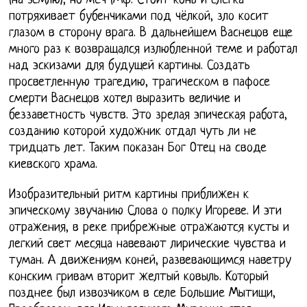
(на землю), но меч (Мф. Стоит конь и слегка
потряхивает бубенчиками под чёлкой, зло косит
глазом в сторону врага. В дальнейшем Васнецов еще
много раз к возвращался излюбленной теме и работал
над эскизами для будущей картины. Создать
просветленную трагедию, трагическом в пафосе
смерти Васнецов хотел выразить величие и
беззаветность чувств. Это зрелая эпическая работа,
созданию которой художник отдал чуть ли не
тридцать лет. Таким показан Бог Отец на своде
киевского храма.
Изобразительный ритм картины приближен к
эпическому звучанию Слова о полку Игореве. И эти
отражения, в реке прибрежные отражаются кусты и
легкий свет месяца навевают лирические чувства и
туман. А движениям коней, развевающимся наветру
конским гривам вторит желтый ковыль. Который
позднее был извозчиком в селе Большие Мытищи,