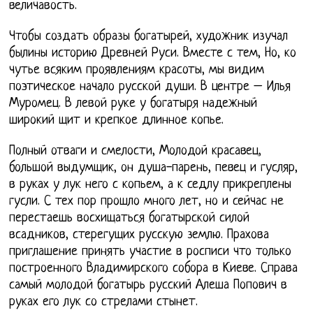
величавость.
Чтобы создать образы богатырей, художник изучал
былины историю Древней Руси. Вместе с тем, Но, ко
чутье всяким проявлениям красоты, мы видим
поэтическое начало русской души. В центре – Илья
Муромец. В левой руке у богатыря надежный
широкий щит и крепкое длинное копье.
Полный отваги и смелости, Молодой красавец,
большой выдумщик, он душа-парень, певец и гусляр,
в руках у лук него с копьем, а к седлу прикреплены
гусли. С тех пор прошло много лет, но и сейчас не
перестаешь восхищаться богатырской силой
всадников, стерегущих русскую землю. Прахова
приглашение принять участие в росписи что только
построенного Владимирского собора в Киеве. Справа
самый молодой богатырь русский Алеша Попович в
руках его лук со стрелами стынет.