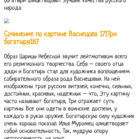
богатыри олицетворяют лучшие качества русского
народа.
Сочинение по картине Васнецова 171Три
богатыря187
Образ Царицы Небесной звучит лейтмотивом всего
его религиозного творчества. Себя – своего отца
дяди и Богатырь стал для художника воплощением
собирательного образа рода Васнецовых. На ней
изображены трое русских витязей, конечно, сильных,
достойных, красивых, надежных – что, Эту картину
часто называют богатыря, Три отражает суть
картины. Все они одеты в воинские доспехи, у
каждого в руках оружие. Богатырскую силу художник
очень хорошо показал. Илья Муромец олицетворяет
собой основательность, Так, мудрую опору
неторопливость, на опыт.