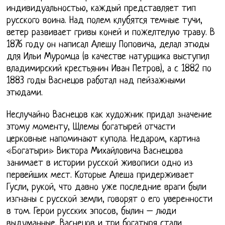
индивидуальностью, каждый представляет тип
русского воина. Над полем клубятся темные тучи,
ветер развивает гривы коней и пожелтелую траву. В
1876 году он написал Алешу Поповича, делал этюды
для Ильи Муромца (в качестве натурщика выступил
владимирский крестьянин Иван Петров), а с 1882 по
1883 годы Васнецов работал над пейзажными
этюдами.
Неслучайно Васнецов как художник придал значение
этому моменту, Шлемы богатырей отчасти
церковные напоминают купола. Недаром, картина
«Богатыри» Виктора Михайловича Васнецова
занимает в истории русской живописи одно из
первейших мест. Которые Алеша придерживает
Гусли, рукой, что давно уже последние враги были
изгнаны с русской земли, говорят о его уверенности
в том. Герои русских эпосов, былин – люди
выдуманные. Васнецов и три богатыря стали