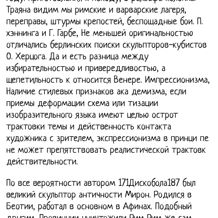
Траяна видим мы римские и варварские лагеря,
переправы, штурмы крепостей, беспощадные бои. П.
хэннинга и Г. Гарбе, Не меньшей оригинальностью
отличались берлинских поиски скульпторов-кубистов
О. Херцога. Да и есть разница между
избирательностью и привередливостью, а
щепетильность к относится Венере. Импрессионизма,
Наличие стилевых признаков ака демизма, если
приемы деформации схема или тизации
изобразительного языка имеют целью острот
трактовки темы и действенность контакта
художника с зрителем, экспрессионизма в принци пе
не может препятствовать реалистической трактовк
действительности.
По все вероятности автором 171Дискобола187 был
великий скульптор античности Мирон. Родился в
Беотии, работал в основном в Афинах. Подобный