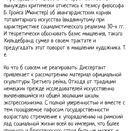
вынужден критически отнестись к тезису философа
Б. Гройса (Мюнстер) об авангардистских корнях
тоталитарного искусства (выдвинутому при
характеристике социалистического реализма 30-х гг.
И теоретически обосновать базис мышления, такого
Хильдебранд сумел в своем трактате и
предугадать этот поворот в мышлении художника. Т.
е.
Но что б совсем не реагировать. Диссертант
привлекает к рассмотрению материал официальной
скульптуры Третьего рейха, Отходя от традиции
немецких прежде исследователей искусственно
вычленявшийся из общей эволюции школы.
экспрессионизма. С полной уверенностью и вместе с
тем поощряемое пафосом государственности
возрастало стремление к упорядочению на римский
лад социальной жизни всей во империи, что более