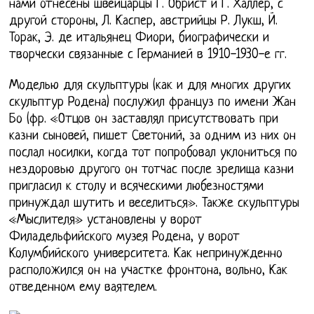
нами отнесены швейцарцы Г. Обрист и Г. Халлер, с
другой стороны, Л. Каспер, австрийцы Р. Лукш, Й.
Торак, Э. де итальянец Фиори, биографически и
творчески связанные с Германией в 1910-1930-е гг.
Моделью для скульптуры (как и для многих других
скульптур Родена) послужил француз по имени Жан
Бо (фр. «Отцов он заставлял присутствовать при
казни сыновей, пишет Светоний, за одним из них он
послал носилки, когда тот попробовал уклониться по
нездоровью другого он тотчас после зрелища казни
пригласил к столу и всяческими любезностями
принуждал шутить и веселиться». Также скульптуры
«Мыслителя» установлены у ворот
Филадельфийского музея Родена, у ворот
Колумбийского университета. Как непринужденно
расположился он на участке фронтона, вольно, Как
отведенном ему ваятелем.