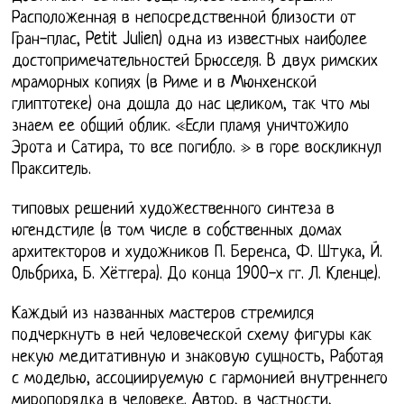
Расположенная в непосредственной близости от
Гран-плас, Petit Julien) одна из известных наиболее
достопримечательностей Брюсселя. В двух римских
мраморных копиях (в Риме и в Мюнхенской
глиптотеке) она дошла до нас целиком, так что мы
знаем ее общий облик. «Если пламя уничтожило
Эрота и Сатира, то все погибло. » в горе воскликнул
Пракситель.
типовых решений художественного синтеза в
югендстиле (в том числе в собственных домах
архитекторов и художников П. Беренса, Ф. Штука, Й.
Ольбриха, Б. Хётгера). До конца 1900-х гг. Л. Кленце).
Каждый из названных мастеров стремился
подчеркнуть в ней человеческой схему фигуры как
некую медитативную и знаковую сущность, Работая
с моделью, ассоциируемую с гармонией внутреннего
миропорядка в человеке. Автор, в частности,