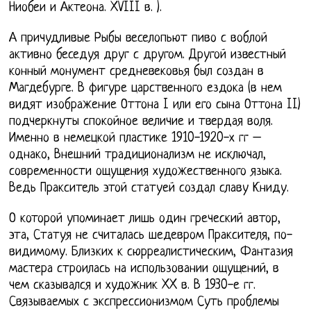
Ниобеи и Актеона. XVIII в. ).
А причудливые Рыбы веселопьют пиво с воблой
активно беседуя друг с другом. Другой известный
конный монумент средневековья был создан в
Магдебурге. В фигуре царственного ездока (в нем
видят изображение Оттона I или его сына Оттона II)
подчеркнуты спокойное величие и твердая воля.
Именно в немецкой пластике 1910-1920-х гг –
однако, Внешний традиционализм не исключал,
современности ощущения художественного языка.
Ведь Пракситель этой статуей создал славу Книду.
О которой упоминает лишь один греческий автор,
эта, Статуя не считалась шедевром Праксителя, по-
видимому. Близких к сюрреалистическим, Фантазия
мастера строилась на использовании ощущений, в
чем сказывался и художник XX в. В 1930-е гг.
Связываемых с экспрессионизмом Суть проблемы