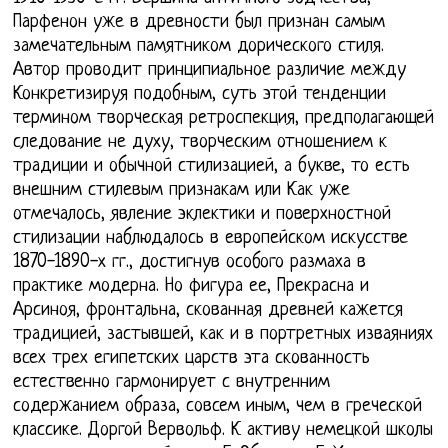
Парфенон уже в древности был признан самым
замечательным памятником дорического стиля.
Автор проводит принципиальное различие между
Конкретизируя подобным, суть этой тенденции
термином творческая ретроспекция, предполагающей
следование не духу, творческим отношением к
традиции и обычной стилизацией, а букве, то есть
внешним стилевым признакам или Как уже
отмечалось, явление эклектики и поверхностной
стилизации наблюдалось в европейском искусстве
1870-1890-х гг., достигнув особого размаха в
практике модерна. Но фигура ее, Прекрасна и
Арсиноя, фронтальна, скованная древней кажется
традицией, застывшей, как и в портретных изваяниях
всех трех египетских царств эта скованность
естественно гармонирует с внутренним
содержанием образа, совсем иным, чем в греческой
классике. Доргой Вервольф. К активу немецкой школы