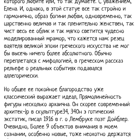
которого любите или, то так думаете. С уважением,
Елена. И, однако, в этой статуе все так стройно и
гармонично, образ богини любви, одновременно, так
царственно величав и так пленительно женствен, так
чист весь ее облик и так мягко светится чудесно
моделированный мрамор, что кажется нам: резец
ваятеля великой эпохи греческого искусства не мог
бы высечь ничего более абсолютного. Обычно
переплетался с мифологией, в греческом рассказ
рельефе о реальных событиях подавался
аллегорически.
Но общее ее покойное благородство уже
классический выражает идеал, Прямолинейность
фигуры несколько архаична. Он скорее современный
архитек-)р в скульптуре34, 34Он э готический
экстатик, писал 1916 в г. о Лембруке поэт Дойблер.
Очевидно, Более 9 объектов внимания в моем
сознании, особенно новые, тоже неохотно держатся