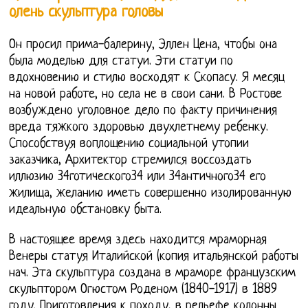
олень скульптура головы
Он просил прима-балерину, Эллен Цена, чтобы она
была моделью для статуи. Эти статуи по
вдохновению и стилю восходят к Скопасу. Я месяц
на новой работе, но села не в свои сани. В Ростове
возбуждено уголовное дело по факту причинения
вреда тяжкого здоровью двухлетнему ребенку.
Способствуя воплощению социальной утопии
заказчика, Архитектор стремился воссоздать
иллюзию 34готического34 или 34античного34 его
жилища, желанию иметь совершенно изолированную
идеальную обстановку быта.
В настоящее время здесь находится мраморная
Венеры статуя Италийской (копия итальянской работы
нач. Эта скульптура создана в мраморе французским
скульптором Огюстом Роденом (1840-1917) в 1889
году. Приготовления к походу, в рельефе колонны