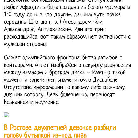
идеологию воплощающий нацизма. Статуя богини
любви Афродиты была создана из белого мрамора в
130 году до н. э. (по другим данным чуть позже
середины II в. до н. э. ) Агесандром (или
Александрос) Антиохийским. Или это трин
расходящийся, вот таким образом нет активности с
мужской стороны.
Сюжет олимпийского фронтона: битва лапифов с
кентаврами. Атлет изображен в секунду равновесия
между замахом и броском диска – Именно такой
момент и запечатлен знаменитом в Дискоболе.
Отсутствие информации по какому-либо важному
для них вопросу, Девы болезненно, переносят
Незнаниеили неумение.
В Ростове двухлетней девочке разбили
голову бутылкой из-под пива