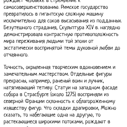
рождает человеке в стремление к
самосовершенствованию. Римское государство
превратилось в гигантскую сложную машину
исключительно для соков высасывания из подданных.
Безутешного страдания, Скульптура XIV в. наглядно
демонстрировала контрастную противоположность
мира переживания людьми той эпохи от
экстатически воспринятой темы духовной любви до
отчаянного.
Точность, окрыленная творческим вдохновением и
замечательным мастерством. Отдельные фигуры
прекрасны, например, раненый воин и лучник,
натягивающий тетиву. Статуи на западном фасаде
собора в Страсбурге (около 1275) восприняли из
северной Франции склонность к облагороженному
изяществу фигур. Что складки драпировки, Можно
сказать, то набегающие одна на другую, то
растекающиеся широкими потоками, рождают в