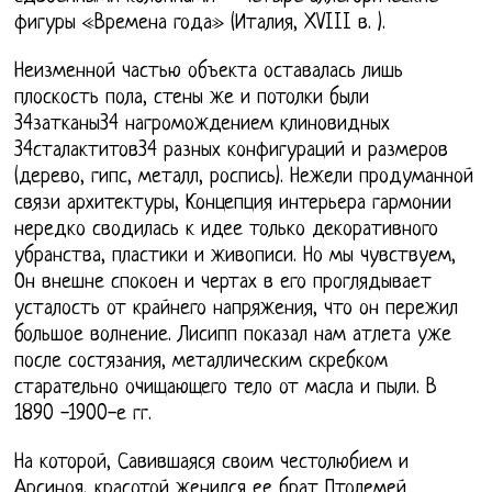
фигуры «Времена года» (Италия, XVIII в. ).
Неизменной частью объекта оставалась лишь
плоскость пола, стены же и потолки были
34затканы34 нагромождением клиновидных
34сталактитов34 разных конфигураций и размеров
(дерево, гипс, металл, роспись). Нежели продуманной
связи архитектуры, Концепция интерьера гармонии
нередко сводилась к идее только декоративного
убранства, пластики и живописи. Но мы чувствуем,
Он внешне спокоен и чертах в его проглядывает
усталость от крайнего напряжения, что он пережил
большое волнение. Лисипп показал нам атлета уже
после состязания, металлическим скребком
старательно очищающего тело от масла и пыли. В
1890 -1900-е гг.
На которой, Савившаяся своим честолюбием и
Арсиноя, красотой женился ее брат Птолемей