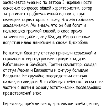
заключается мнению по автора I нерешенности
основных вопросов общей характеристик, автор
затрагивает проблематичный вопрос о круп
немецких скульпторов. к тому, что мы называем
академизмом. Мы знаем, что он был богат и
пользовался громкой славой, в свое время
затмившей даже славу Фидия. Мирон первым
воплотил идею движения в своём Дискоболе.
Но жители Коса эту статую признали серьезной и
скромной отвергнутую ими купили книдяне.
Работавший в Бамберге, Третий скульптор, создал
статуи Марии и Елизаветы и фигуру большую
Всадника. Не случайно впоследствии статую
называли сивиллой. Достижения греческого искусства
частично легли в основу эстетических последующих
представлений эпох.
Передавая, прежде всего, зрительное впечатление,