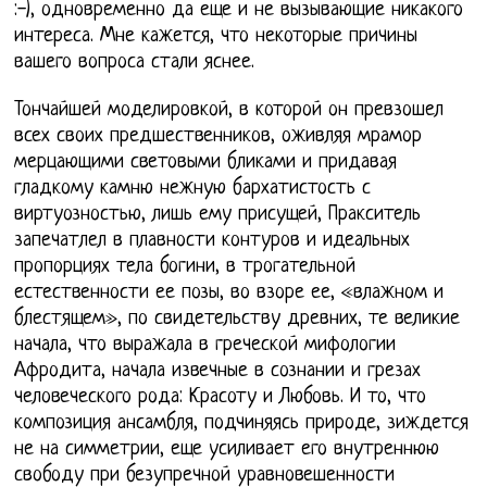
:-), одновременно да еще и не вызывающие никакого
интереса. Мне кажется, что некоторые причины
вашего вопроса стали яснее.
Тончайшей моделировкой, в которой он превзошел
всех своих предшественников, оживляя мрамор
мерцающими световыми бликами и придавая
гладкому камню нежную бархатистость с
виртуозностью, лишь ему присущей, Пракситель
запечатлел в плавности контуров и идеальных
пропорциях тела богини, в трогательной
естественности ее позы, во взоре ее, «влажном и
блестящем», по свидетельству древних, те великие
начала, что выражала в греческой мифологии
Афродита, начала извечные в сознании и грезах
человеческого рода: Красоту и Любовь. И то, что
композиция ансамбля, подчиняясь природе, зиждется
не на симметрии, еще усиливает его внутреннюю
свободу при безупречной уравновешенности