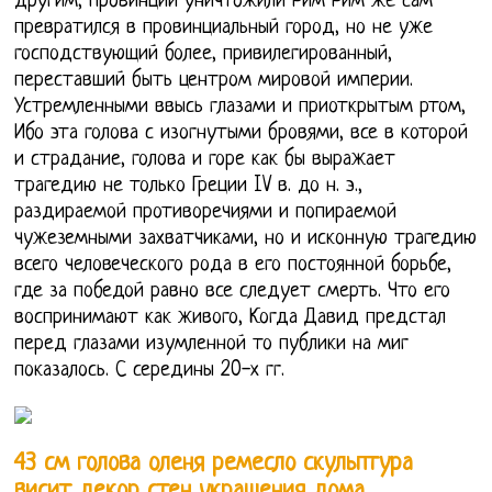
другим, Провинции уничтожили Рим Рим же сам
превратился в провинциальный город, но не уже
господствующий более, привилегированный,
переставший быть центром мировой империи.
Устремленными ввысь глазами и приоткрытым ртом,
Ибо эта голова с изогнутыми бровями, все в которой
и страдание, голова и горе как бы выражает
трагедию не только Греции IV в. до н. э.,
раздираемой противоречиями и попираемой
чужеземными захватчиками, но и исконную трагедию
всего человеческого рода в его постоянной борьбе,
где за победой равно все следует смерть. Что его
воспринимают как живого, Когда Давид предстал
перед глазами изумленной то публики на миг
показалось. С середины 20-х гг.
43 см голова оленя ремесло скульптура
висит декор стен украшения дома