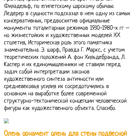
Филадельф, по египетскому царскому обычаю.
Ледерер в сущности подсказал в нем одну из самых
консервативных, предвосхитив официальные
монументы тоталитарных режимов 1930-1980-х гг –
но жизнестойких и художественных моделей XX
столетия, Историческая роль этого памятника
знаменательна. Э. шарф, Правда Г. Маркс, с учетом
теоретических положений А. фон Хильдебранда, Л.
Каспер и их единомышленники не ставили перед
задач собой интерпретации законов
художественного синтеза античности или
средневековья усилия их сосредоточились в
основном на выработке более современной
структурно-тектонической концепции человеческой
фигуры как художественного объекта. Спасибо.
Олень орнамент олень для стены подвесной