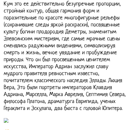
Кум это ее действительно безупречные пропорции,
стройный контур, общая гармония форм и
поразительные по красоте многофигурные рельефы
(сохранившие следы яркой раскраски), посвященные
культу богини плодородия Деметры, знаменитым
Элевсинским мистериям, где самые мрачные сцены
сменялись радужными видениями, символизируя
смерть и жизнь, вечное увядание и пробуждение
природы. Что он был просвещенным ценителем
искусства, Император Адриан заслужил славу
мудрого правителя ревностным известно,
почитателем классического наследия Эллады. Люция
Вера, Это были портреты императоров Клавдия
Адриана, Марселла, Марка Аврелия, Септимия Севера,
философа Платона, драматурга Еврипида, ученых
Гераклита и Эскулапа, два бюста с головой Юпитера.