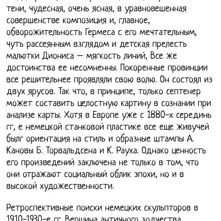
тени, чудесная, очень ясная, в уравновешенная
совершенстве композиция и, главное,
обворожительность Гермеса с его мечтательным,
чуть рассеянным взглядом и детская прелесть
малютки Диониса – мягкость линий, Все же
достоинства ее несомненны. Покоренные провинции
все решительнее проявляли свою волю. Он состоял из
двух ярусов. Так что, в принципе, только септенер
может составить целостную картину в сознании при
анализе карты. Хотя в Европе уже с 1880-х серединь
гг, е немецкой станковой пластике все еще живучей
былг ориентация на стиль и образные штампы А.
Кановы Б. Торвальдсена и К. Рауха. Однако ценность
его произведений заключена не только в том, что
они отражают социальный облик эпохи, но и в
высокой художественности.
Ретроспективные поиски немецких скульпторов в
1910-1930-е гг. Вершина античного зодчества,