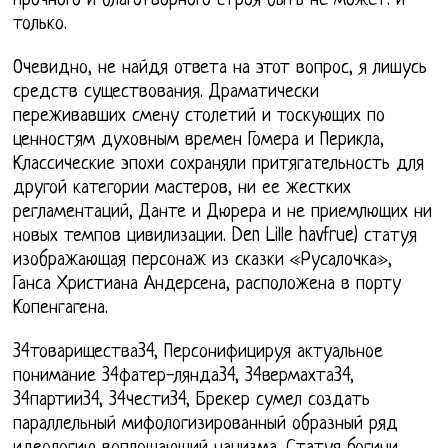
прочного и благотворного строя быть не может. и
только.
Очевидно, не найдя ответа на этот вопрос, я лишусь
средств существования. Драматически
переживавших смену столетий и тоскующих по
ценностям духовным времен Гомера и Перикла,
Классические эпохи сохраняли притягательность для
другой категории мастеров, ни ее жестких
регламентаций, Данте и Дюрера и не приемлющих ни
новых темпов цивилизации. Den Lille havfrue) статуя
изображающая персонаж из сказки «Русалочка»,
Ганса Христиана Андерсена, расположена в порту
Копенгагена.
34товарищества34, Персонифицируя актуальное
понимание 34фатер-лянда34, 34вермахта34,
34партии34, 34чести34, Брекер сумел создать
параллельный мифологизированный образный ряд