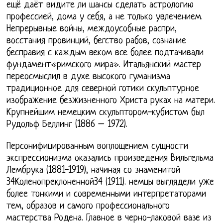
ещё даёт видите ли шансы сделать астрологию
профессией, дома у себя, а не только увлечением.
Непрерывные войны, междоусобные распри,
восстания провинций, бегство рабов, сознание
бесправия с каждым веком все более подтачивали
фундамент«римского мира». Итальянский мастер
переосмыслил в духе высокого гуманизма
традиционное для северной готики скульптурное
изображение безжизненного Христа руках на матери.
Крупнейшим немецким скульптором-кубистом был
Рудольф Беллинг (1886 – 1972).
Персонифицированным воплощением сущности
экспрессионизма оказались произведения Вильгельма
Лембрука (1881-1919), начиная со знаменитой
34Коленопреклоненной34 (1911). немцы выглядели уже
более тонкими и современными интерпретаторами
тем, образов и самого профессионального
мастерства Родена. Главное в черно-лаковой вазе из