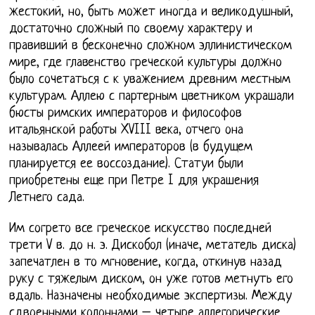
жестокий, но, быть может иногда и великодушный,
достаточно сложный по своему характеру и
правивший в бесконечно сложном эллинистическом
мире, где главенство греческой культуры должно
было сочетаться с к уважением древним местным
культурам. Аллею с партерным цветником украшали
бюсты римских императоров и философов
итальянской работы XVIII века, отчего она
называлась Аллеей императоров (в будущем
планируется ее воссоздание). Статуи были
приобретены еще при Петре I для украшения
Летнего сада.
Им согрето все греческое искусство последней
трети V в. до н. э. Дискобол (иначе, метатель диска)
запечатлен в то мгновение, когда, откинув назад
руку с тяжелым диском, он уже готов метнуть его
вдаль. Назначены необходимые экспертизы. Между
сдвоенными колоннами – четыре аллегорические