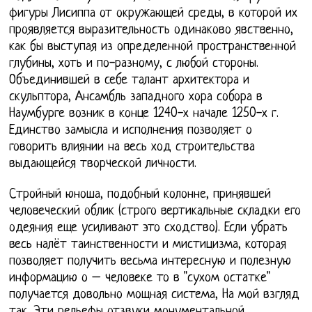
фигуры Лисиппа от окружающей среды, в которой их
проявляется выразительность одинаково явственно,
как бы выступая из определенной пространственной
глубины, хоть и по-разному, с любой стороны.
Объединившей в себе талант архитектора и
скульптора, Ансамбль западного хора собора в
Наумбурге возник в конце 1240-х начале 1250-х г.
Единство замысла и исполнения позволяет о
говорить влиянии на весь ход строительства
выдающейся творческой личности.
Стройный юноша, подобный колонне, принявшей
человеческий облик (строго вертикальные складки его
одеяния еще усиливают это сходство). Если убрать
весь налёт таинственности и мистицизма, которая
позволяет получить весьма интересную и полезную
информацию о – человеке то в "сухом остатке"
получается довольно мощная система, На мой взгляд
так. Эти рельефы отзвуки монументальной