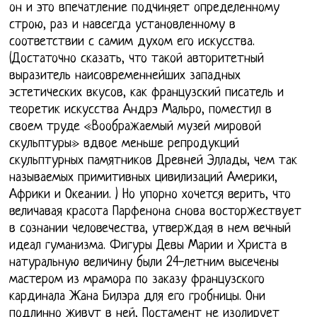
он и это впечатление подчиняет определенному
строю, раз и навсегда установленному в
соответствии с самим духом его искусства.
(Достаточно сказать, что такой авторитетный
выразитель наисовременнейших западных
эстетических вкусов, как французский писатель и
теоретик искусства Андрэ Мальро, поместил в
своем труде «Воображаемый музей мировой
скульптуры» вдвое меньше репродукций
скульптурных памятников Древней Эллады, чем так
называемых примитивных цивилизаций Америки,
Африки и Океании. ) Но упорно хочется верить, что
величавая красота Парфенона снова восторжествует
в сознании человечества, утверждая в нем вечный
идеал гуманизма. Фигуры Девы Марии и Христа в
натуральную величину были 24-летним высечены
мастером из мрамора по заказу французского
кардинала Жана Билэра для его гробницы. Они
подлинно живут в ней, Постамент не изолирует