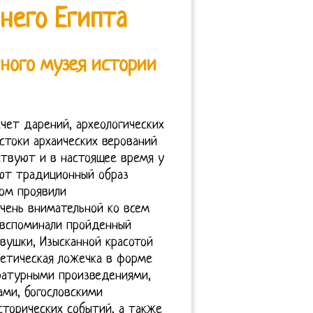
него Египта
ного музея истории
чет дарений, археологических
 Истоки архаических верований
ствуют и в настоящее время у
яют традиционный образ
зом проявили
очень внимательной ко всем
 вспоминали пройденный
вушки, Изысканной красотой
метическая ложечка в форме
ературными произведениями,
ми, богословскими
сторических событий, а также