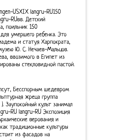
langen-USXIX langru-RU150
angru-RUвв. Детский
а, поильник 150
для умершего ребенка. Это
адема и статуя Харпократа,
узею Ю. С. Нечаев-Мальцов.
ва, ввозимого в Египет из
тированы стекловидной пастой.
псут, Бесспорным шедевром
льптурная жреца группа
 ). Заупокойный культ занимал
ngru-RU langru-RU Экспозиция
«Архаические верования и
, как традиционные культуры
стоит из фасадов на