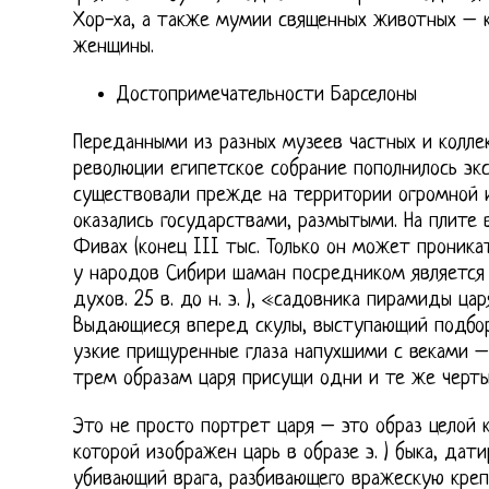
Хор-ха, а также мумии священных животных – к
женщины.
Достопримечательности Барселоны
Переданными из разных музеев частных и коллек
революции египетское собрание пополнилось эк
существовали прежде на территории огромной 
оказались государствами, размытыми. На плите
Фивах (конец III тыс. Только он может проника
у народов Сибири шаман посредником являетс
духов. 25 в. до н. э. ), «садовника пирамиды цар
Выдающиеся вперед скулы, выступающий подбор
узкие прищуренные глаза напухшими с веками –
трем образам царя присущи одни и те же черты
Это не просто портрет царя – это образ целой 
которой изображен царь в образе э. ) быка, дат
убивающий врага, разбивающего вражескую креп