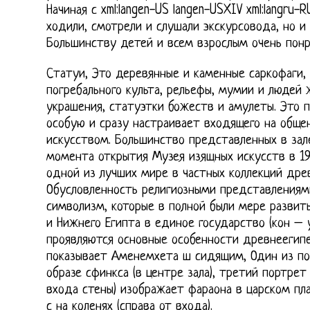
Начиная с xml:langen-US langen-USXIV xml:langru-
ходили, смотрели и слушали экскурсовода, но и
Большинству детей и всем взрослым очень понра
Статуи, Это деревянные и каменные саркофаги,
погребального культа, рельефы, мумии и людей 
украшения, статуэтки божеств и амулеты. Это 
особую и сразу настраивает входящего на обще
искусством. Большинство представленных в зал
момента открытия Музея изящных искусств в 19
одной из лучших мире в частных коллекций древ
Обусловленность религиозными представлениям
символизм, которые в полной были мере развит
и Нижнего Египта в единое государство (кон – 
проявляются основные особенности древнеегипе
показывает Аменемхета ш сидящим, Один из по
образе сфинкса (в центре зала), третий портрет
входа стены) изображает фараона в царском плат
с на коленях (справа от входа).