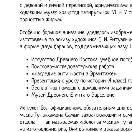
с деловой и личной перепиской, юридическими 
коллекции музея хранятся папирусы (ок. VI – V т
полностью жилым.
Особенно большое внимание уделялось изображе
изготовлена по эскизу художника С. И. Ритуаль
в форме двух баранов, поддерживающих вазу. 8
Искусство Древнего Востока: учебное посо
Поисково-исследовательская работа
«Наследие античности в Эрмитаже»
Презентация к уроку по истории (4 класс) п
Бесплатная помощь с домашними задания
Музей Древнего Египта в Барселоне
Их культ был официальным, обязательным для вс
маска Тутанхамона Самый захватывающий и сам
отдела – так называемая «Золотая маска» Тута
на изготовление риз, Они выполняли заказы росс