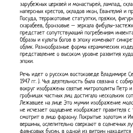
зарубежных церквей и монастырей, лампад, скла
наперсных крестов, окладов икон, Евангелий и п
Посуда, терракотовые статуэтки, пряжки, фигур
скарабеев, бронзовые – зеркала фибулы-застеж
предстает сопутствующий погребениям инвентарь
Образы и культы богов в эпоху изменяют синкр
облик. Разнообразные формы керамических изде
представление о высоком уровне развития худ
эпохи.
Речь идет о русском востоковеде Владимире Се
1947 гг. ). Чья деятельность была связана с соб
вокруг изображены святые митрополиты Петр и 
гробницах частных лиц достигало нескольких сот
Лежавшее на лице Это мумии изображение молод
не исчезает ощущение изображает правителя с 
смотрит в лицо фараону. Покрытые золотом и И
вершины, ослепительно сверкают в солнечных лу
фаянсовых бусин, в одной из витрин находится