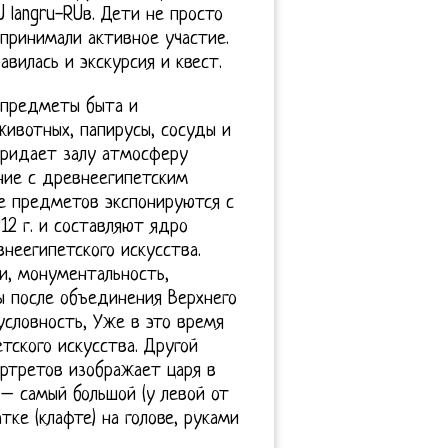
RU langru-RUв. Дети не просто
 принимали активное участие.
вилась и экскурсия и квест.
 предметы быта и
животных, папирусы, сосуды и
придает залу атмосферу
ние с древнеегипетским
е предметов экспонируются с
12 г. и составляют ядро
неегипетского искусства.
и, монументальность,
ы после объединения Верхнего
условность, Уже в это время
тского искусства. Другой
ртретов изображает царя в
 – самый большой (у левой от
ке (клафте) на голове, руками