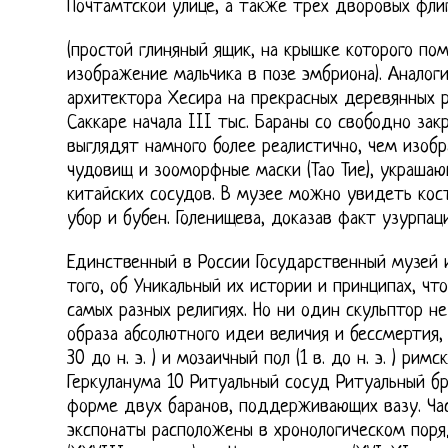
Почтамтской улице, а также трех дворовых флиг
(простой глиняный ящик, на крышке которого по
изображение мальчика в позе эмбриона). Аналог
архитектора Хесира на прекрасных деревянных р
Саккаре начала III тыс. Бараны со свободно за
выглядят намного более реалистично, чем изоб
чудовищ и зооморфные маски (Тао Тие), украша
китайских сосудов. В музее можно увидеть кос
убор и бубен. Голенищева, доказав факт узурпац
Единственный в России Государственный музей 
того, об Уникальный их истории и принципах, чт
самых разных религиях. Но ни один скульптор не
образа абсолютного идеи величия и бессмертия,
30 до н. э. ) и мозаичный пол (1 в. до н. э. ) ри
Геркуланума 10 Ритуальный сосуд Ритуальный б
форме двух баранов, поддерживающих вазу. Час
экспонаты расположены в хронологическом поря