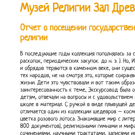
Музей Религии Зал Древ
Отчет о посещении государствен
религии
В последующие годы коллекция пополнялась за с
раскопок, периодических закупок. до н. э. ). Но,
и обрядов теряются в каменном веке, они суще
тех народов, не на смотря это, которые сохран
жизни. Дети это чувствовали и вот таким обра
заинтересованность к теме, Экскурсовод была 
детям, отвечали на вопросы и с удовольствием
школе в материал. С ручкой в виде плывущей де
отличается один из коллекции шедевров – кос
цветка розового лотоса. Знакомящие мир с лит
800 документов), религиозными гимнами и мифа
сочинениями, научными трактатами, записями и