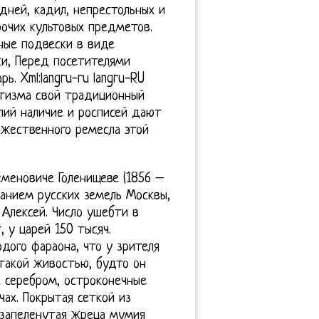
дней, кадил, непрестольных и
рочих культовых предметов.
ные подвески в виде
ки, Перед посетителями
. Xml:langru-ru langru-RU
етизма свой традиционный
лий наличие и росписей дают
ожественного ремесла этой
меновиче Голенищеве (1856 –
иранием русских земель Москвы,
Алексей. Число ушебти в
, у царей 150 тысяч.
ого фараона, что у зрителя
такой живостью, будто он
х серебром, остроконечные
чах. Покрытая сеткой из
 запеленутая жреца мумия