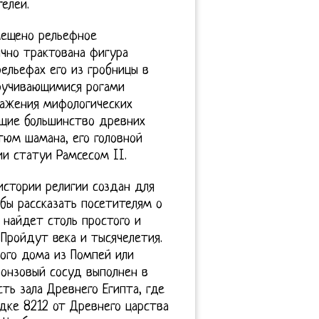
елей.
мещено рельефное
ично трактована фигура
ельефах его из гробницы в
кручивающимися рогами
ражения мифологических
ющие большинство древних
тюм шамана, его головной
ии статуи Рамсесом II.
истории религии создан для
обы рассказать посетителям о
 найдет столь простого и
 Пройдут века и тысячелетия.
мского дома из Помпей или
ронзовый сосуд выполнен в
ть зала Древнего Египта, где
дке 8212 от Древнего царства