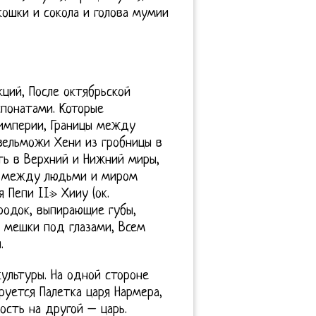
ошки и сокола и голова мумии
ций, После октябрьской
спонатами. Которые
империи, Границы между
 вельможи Хени из гробницы в
ть в Верхний и Нижний миры,
я между людьми и миром
я Пепи II» Хииу (ок.
одок, выпирающие губы,
 мешки под глазами, Всем
.
культуры. На одной стороне
ируется Палетка царя Нармера,
ость на другой – царь.