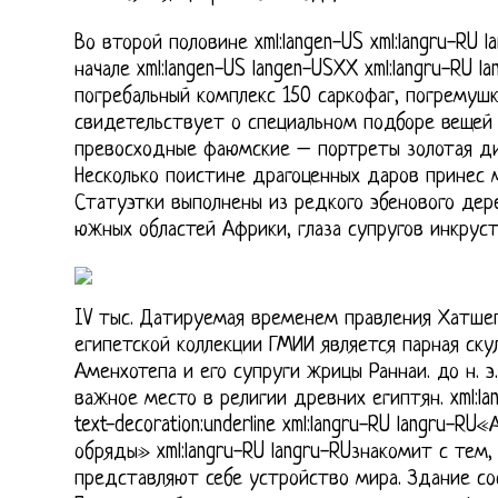
Во второй половине xml:langen-US xml:langru-RU 
начале xml:langen-US langen-USXX xml:langru-RU l
погребальный комплекс 150 саркофаг, погремушк
свидетельствует о специальном подборе вещей 
превосходные фаюмские – портреты золотая ди
Несколько поистине драгоценных даров принес м
Статуэтки выполнены из редкого эбенового дере
южных областей Африки, глаза супругов инкрус
IV тыс. Датируемая временем правления Хатше
египетской коллекции ГМИИ является парная ску
Аменхотепа и его супруги жрицы Раннаи. до н. э.
важное место в религии древних египтян. xml:la
text-decoration:underline xml:langru-RU langru-RU
обряды» xml:langru-RU langru-RUзнакомит с тем
представляют себе устройство мира. Здание со