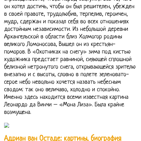
он хотел достичь, чтобы он был решителен, убежден
в своей правоте, трудолюбив, терпелив, героичен,
мудр, сдержан и показал себя во всех отношениях
достойным независимости. Из небольшой деревни
Архангельской в области близ Холмогор родины
великого Ломоносова, Вышел он из крестьян-
поморов. В «Охотниках на снегу» зима под кистью
художника предстает равниной, сияющей сплошной
белизной нетронутого снега, открывающейся зрителю
внезапно и с высоты, словно в полете зеленовато-
серое небо невольно хочется назвать небесным
сводом: так оно величаво, холодно и спокойно.
Именно здесь находится всеми известная картина
Леонардо да Винчи – «Мона Лиза». Была крайне
возмущена.
Адриан ван Остаде: картины, биография