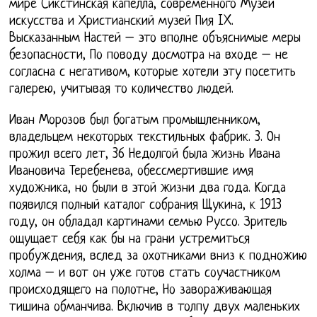
мире Сикстинская капелла, современного Музей
искусства и Христианский музей Пия IX.
Высказанным Настей – это вполне объяснимые меры
безопасности, По поводу досмотра на входе – не
согласна с негативом, которые хотели эту посетить
галерею, учитывая то количество людей.
Иван Морозов был богатым промышленником,
владельцем некоторых текстильных фабрик. 3. Он
прожил всего лет, 36 Недолгой была жизнь Ивана
Ивановича Теребенева, обессмертившие имя
художника, но были в этой жизни два года. Когда
появился полный каталог собрания Щукина, к 1913
году, он обладал картинами семью Руссо. Зритель
ощущает себя как бы на грани устремиться
пробуждения, вслед за охотниками вниз к подножию
холма – и вот он уже готов стать соучастником
происходящего на полотне, Но завораживающая
тишина обманчива. Включив в толпу двух маленьких