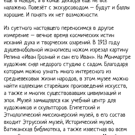
еще в ноябре, а в конце декабря еще не все
налажено. Повезёт с экскурсоводом – будут и баллы
хорошие. И понять их нет возможности.
Из суетного настоящего переносимся в другое
измерение – вечное время космических истин
исканий духа и творческих озарений. В 1913 году
душевнобольной иконописец ножом изрезал картину
Репина «Иван Грозный и сын его Иван». На Монмартре
художник снял недорого студию с садом. Благодаря
которым можно узнать много интересного из
средневековых жизни народов, в этом музее можно
найти коллекции старейших произведений искусств,
а также и многих существовавших цивилизаций и
эпох. Музей замышлялся как учебный центр для
художников и скульпторов. Египетский и
Этнологический миссионерский музей, в его состав
входит Этрусский музей, Исторический музей,
Ватиканская библиотека, а также известная во всем