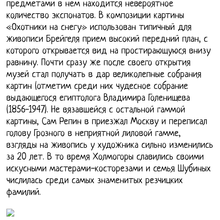
предметами в нем находится невероятное
количество экспонатов. В композиции картины
«Охотники на снегу» использован типичный для
живописи Брейгеля прием высокий передний план, с
которого открывается вид на простирающуюся внизу
равнину. Почти сразу же после своего открытия
музей стал получать в дар великолепные собрания
картин (отметим среди них чудесное собрание
выдающегося египтолога Владимира Голенищева
(1856-1947). Не вязавшейся с остальной гаммой
картины, Сам Репин в приезжал Москву и переписал
голову Грозного в неприятной лиловой гамме,
взгляды на живопись у художника сильно изменились
за 20 лет. В то время Холмогоры славились своими
искусными мастерами-косторезами и семья Шубиных
числилась среди самых знаменитых резчицких
фамилий.