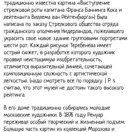
традиционно известна картина «Выступление
стрелковой роты капитана Франса Баннинга Кока и
лейтенанта Виллема ван Рёйтенбюрга») была
написана по заказу Стрелкового общества отряда
гражданского ополчения Нидерландов, пожелавшего
украсить свое новое здание групповыми портретами
шести рот. Каждый рисунок Теребенева имеет
острый сюжет, в разработке которого художник
проявил неистощимую изобретательность,
отличается выразительной линией, сочетающей
композиционную сложность с артистической
легкостью. (надо смотреть все по порядку. ) P. s
считаю, что этот музей не достоин такого высокого
рейтинга.
В его доме традиционно собирались молодые
московские художники. В 1876 году Ренуар
переживал особый творческий и жизненный подъем.
Большую часть картин из коллекций Морозова и