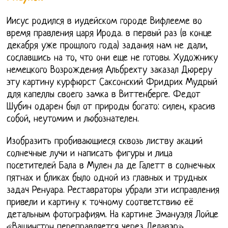
Иисус родился в иудейском городе Вифлееме во
время правления царя Ирода. в первый раз (в конце
декабря уже прошлого года) задания нам не дали,
сославшись на то, что они еще не готовы. Художнику
немецкого Возрождения Альбрехту заказал Дюреру
эту картину курфюрст Саксонский Фридрих Мудрый
для капеллы своего замка в Виттенберге. Федот
Шубин одарен был от природы богато: силен, красив
собой, неутомим и любознателен.
Изобразить пробивающиеся сквозь листву акаций
солнечные лучи и написать фигуры и лица
посетителей Бала в Мулен ла де Галетт в солнечных
пятнах и бликах было одной из главных и трудных
задач Ренуара. Реставраторы убрали эти исправления
привели и картину к точному соответствию её
детальным фотографиям. На картине Эмануэля Лойце
«Вашингтон переправляется через Делавэр»