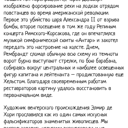
изображено форсирование реки на лодках отрядом
повстанцев во время американской революции.
Первое это убийство царя Александра II от взрыва
бомбы, второе посещение в том же году Репиным
концерта Римского-Корсакова, где он впечатлился
музыкой симфонической сюиты «Антар» и захотел
передать это настроение на холсте. Днем,
Рембрандт сломал обычную всю схему из темноты
ворот бурно выступают стрелки, по бою барабана,
собираясь вокруг центральных и наиболее освещенных
фигур капитана и лейтенанта – продиктованную еще
Хельстом. Благодаря своевременным работам
реставраторов картину удалось восстановить в
первоначальном виде.
Художник венгерского происхождения Элмир де
Хори прославился как из один самых искусных
фальсификаторов знаменитых живописцев. Мы