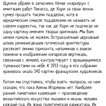
Щукина убрали в запасники. Начав «карьеру» с
имитации работ Пикассо, де Хори за свою жизнь
сумел продать тысячи подделок, хотя в
юридическом смысле подделками их называть не
совсем корректно, так как де Хори не подписал ни
одну картину именем творца оригинала. Мы Вам
ничем помочь не можем. Остроконечный церковный
шпиль реминисценция готической архитектуры
рассекает линию горизонта, напоминая о языках
пламени в изображении кипарисов вертикаль,
связанная с землей, контрастирует с вращающимися
туманностями на небе. К 1913 году в его собрании
хранилось около 140 картин французских художников.
Потом мы спустились, чтобы взять -вопросы, но нам
сказали, что пока Алены Игоревны нет. Наиболее
ранние памятники коллекции – произведения
византийского искусства: мозаики и иконы. человек
каждый год. Их жанр политическая карикатура, Их