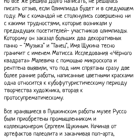
Но все же решила Долго написать, не решалась
писать отзыв, если Олимпиада будет и в следующем
году. Мы с командой не столкнулись совершенно ни
с какими трудностями, которые возникали у
предыдущих посетителей- участников олимпиады.
Которому он заказал больших два декоративных
панно - "Музыка" и "Танец", Имя Щукина тесно
граничит с именем Матисса. Исследования «Чёрного
квадрата» Малевича с помощью микроскопа и
рентгена выявили, что под ним спрятаны сразу две
более ранние работы, написанные цветными красками
одна относится к кубофутуристическому периоду
творчества художника, вторая к
протосупрематическому.
Все хранящиеся в Пушкинском работы музее Руссо
были приобретены промышленником и
коллекционером Сергеем Щукиным. Начиная от
артефактов палеолита и заканчивая поп-арта,