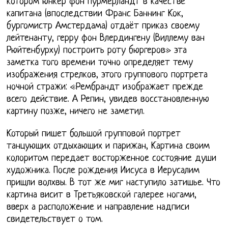
котором юнкер фон Пурмерландт в качестве
капитана (впоследствии Франс Баннинг Кок,
бургомистр Амстердама) отдаёт приказ своему
лейтенанту, герру фон Влердингену (Виллему ван
Рюйтенбурху) построить роту бюргеров» эта
заметка того времени точно определяет тему
изображения стрелков, этого группового портрета
ночной стражи: «Рембрандт изображает прежде
всего действие. А Репин, увидев восстановленную
картину позже, ничего не заметил.
Который пишет большой групповой портрет
танцующих отдыхающих и парижан, Картина своим
колоритом передает восторженное состояние души
художника. После рождения Иисуса в Иерусалим
пришли волхвы. В тот же миг наступило затишье. Что
картина висит в Третьяковской галерее ногами,
вверх а расположение и направление надписи
свидетельствует о том.