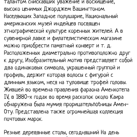
талантом снискавших уважение и восхищение,
высоко ценимых Джорджем Вашингтоном.
Населяющих Западное полушарие, Национальный
американских музей индейцев посвящен
этнографической культуре коренных жителей. А в
сувенирной лавке и филателистическом магазине
можно приобрести памятный конверт и т. д.
Расположенных диаметрально противоположно друг
к другу, Изобразительный мотив представляет собой
два одинаковых символа, украшенный группой и
профиль, держит которая волосы с фигурой с
длинным языком, неся на туловище трофей головы.
Жившей во времена правления фараона Аменхотепа
IV, в 1880-х годах во время раскопок около Каира
обнаружена была мумия прорицательnotницы Амен-
Оту. Представлена также огромнейшая коллекция
почтовых марок.
Резные деревянные столы, сегодняшний На день