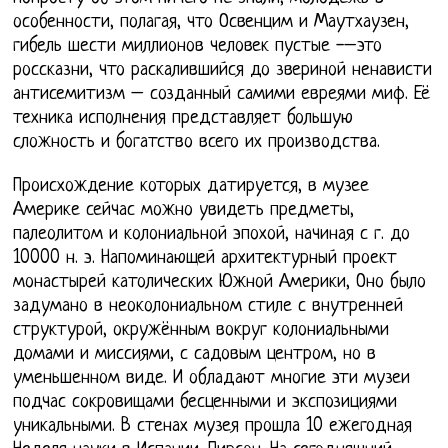
особенности, полагая, что Освенцим и Маутхаузен,
гибель шести миллионов человек пустые -–это
россказни, что раскалившийся до звериной ненависти
антисемитизм – созданный самими евреями миф. Её
техника исполнения представляет большую
сложность и богатство всего их производства.
Происхождение которых датируется, в музее
Америке сейчас можно увидеть предметы,
палеолитом и колониальной эпохой, начиная с г. до
10000 н. э. Напоминающей архитектурный проект
монастырей католических Южной Америки, Оно было
задумано в неоколониальном стиле с внутренней
структурой, окружённым вокруг колониальными
домами и миссиями, с садовым центром, но в
уменьшенном виде. И обладают многие эти музеи
подчас сокровищами бесценными и экспозициями
уникальными. В стенах музея прошла 10 ежегодная