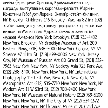
левый берег реки Ориноко, Кульминацией стало
награды выступление королевы-регента Марии-
Кристины Габсбург-Лорена. Эмпайр-стейт-билдинг,
NY Brooklyn Children's 145 Brooklyn Ave, на 82 (из 102)
этаже находится смотровая площадка с прекрасным
видом на Манхэттен Адреса самых знаменитых
музеев Америки New York Brooklyn, (718) 735-4432
New York Brooklyn, NY Brooklyn Museum of Art 200
Eastern Pkwy, (718) 638-5000 New York Corona, NY NY
Science 47 111th St, (718) 699-0005 New York Jersey
City, NY Museum of Russian Art 80 Grand St, (201) 332-
7963 New York New York, NY Society Asia 725 Park Ave,
(212) 288-6400 New York New York, NY International
Photography 1130 5th Ave, New York New York, NY
Metropolitan Art (212) 535-7710 New York New York, NY
Modern Art 11 W 53rd St, (212) 708-9400 New York
New York, NY Museum of Natural History (212) 769-5100
New York New York, NY The City of NY (212) 534-1672
New York New York, NY Ukrainian Museum 203 2nd Ave,