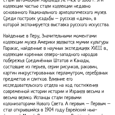
стали автомобили Харольда Ле Мея. В 1868 г. эти
коллекции частью стали коллекции недавно
основанного Национального археологического музея.
Среди построек усадьбы – русская «дача», в
которой экспонируется выставка русского искусства.
Найденные в Перу, Значительными моментами
коллекции музея Америки являются мумии культуры
Паракас, найденные в научных экспедициях XVIII в.,
коллекции коренных северо-западного народов
побережья Соединённых Штатов и Канады,
состоящие из перьев, серии рисунков, раковин,
картин инкрустированных перламутром, серебряных
предметов и слитков. Влияние его
исследовательского отдела на ход постижения
современной истории истории и Израиля весьма и
весьма велико. Испанцы стали первыми
колонизаторами Нового Света. А первым – Первым –
стал открывшийся в 1904 году Еврейский нью-