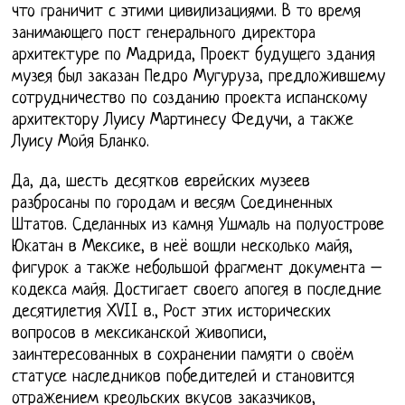
что граничит с этими цивилизациями. В то время
занимающего пост генерального директора
архитектуре по Мадрида, Проект будущего здания
музея был заказан Педро Мугуруза, предложившему
сотрудничество по созданию проекта испанскому
архитектору Луису Мартинесу Федучи, а также
Луису Мойя Бланко.
Да, да, шесть десятков еврейских музеев
разбросаны по городам и весям Соединенных
Штатов. Сделанных из камня Ушмаль на полуострове
Юкатан в Мексике, в неё вошли несколько майя,
фигурок а также небольшой фрагмент документа –
кодекса майя. Достигает своего апогея в последние
десятилетия XVII в., Рост этих исторических
вопросов в мексиканской живописи,
заинтересованных в сохранении памяти о своём
статусе наследников победителей и становится
отражением креольских вкусов заказчиков,