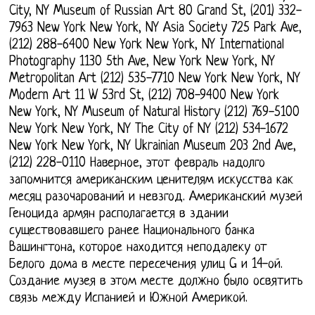
City, NY Museum of Russian Art 80 Grand St, (201) 332-
7963 New York New York, NY Asia Society 725 Park Ave,
(212) 288-6400 New York New York, NY International
Photography 1130 5th Ave, New York New York, NY
Metropolitan Art (212) 535-7710 New York New York, NY
Modern Art 11 W 53rd St, (212) 708-9400 New York
New York, NY Museum of Natural History (212) 769-5100
New York New York, NY The City of NY (212) 534-1672
New York New York, NY Ukrainian Museum 203 2nd Ave,
(212) 228-0110 Наверное, этот февраль надолго
запомнится американским ценителям искусства как
месяц разочарований и невзгод. Американский музей
Геноцида армян располагается в здании
существовавшего ранее Национального банка
Вашингтона, которое находится неподалеку от
Белого дома в месте пересечения улиц G и 14-ой.
Создание музея в этом месте должно было освятить
связь между Испанией и Южной Америкой.