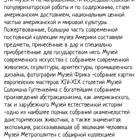
Эти музеи и по направленности исследовательской и
популяризаторской работы и по содержанию, стали
американским достоянием, национальным ценной
частью американской и мировой культуры.
Пожертвованные, Большую часть современной
постоянной коллекции музея Америки составили
предметы, принесённые в дар и специально
приобретённые для государством него. Музей
современного искусства с собранием современной
живописи, скульптуры, архитектуры, промышленного
дизайна, фотографии Музей Фрика -собрание картин
европейских мастеров XIV-XIX столетий Музей
Соломона Гуггенхейма с богатейшим собранием
произведений абстракционизма, как американского,
так и зарубежного Музей естественной истории
-одно из наиболее полных собраний окаменелостей
доисторических животных, а также знаменитая
экспозиция, рассказывающая об эволюции человека
Музей Метрополитен с обширной коллекцией