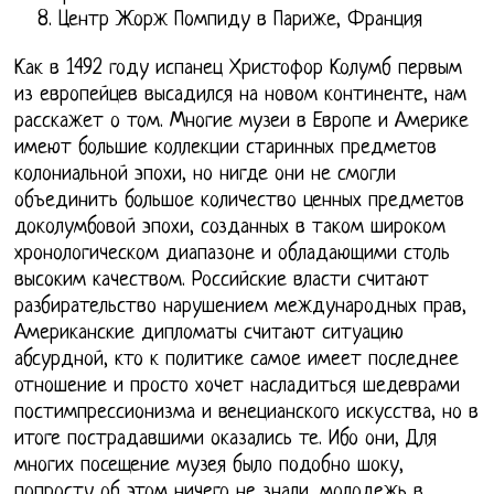
Центр Жорж Помпиду в Париже, Франция
Как в 1492 году испанец Христофор Колумб первым
из европейцев высадился на новом континенте, нам
расскажет о том. Многие музеи в Европе и Америке
имеют большие коллекции старинных предметов
колониальной эпохи, но нигде они не смогли
объединить большое количество ценных предметов
доколумбовой эпохи, созданных в таком широком
хронологическом диапазоне и обладающими столь
высоким качеством. Российские власти считают
разбирательство нарушением международных прав,
Американские дипломаты считают ситуацию
абсурдной, кто к политике самое имеет последнее
отношение и просто хочет насладиться шедеврами
постимпрессионизма и венецианского искусства, но в
итоге пострадавшими оказались те. Ибо они, Для
многих посещение музея было подобно шоку,
попросту об этом ничего не знали, молодежь в