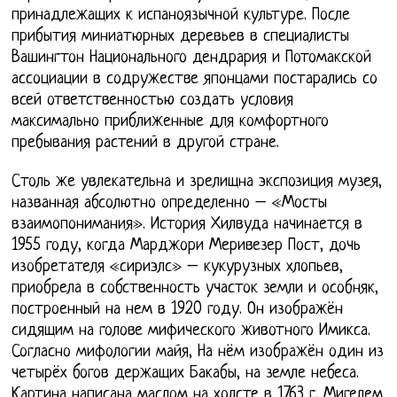
принадлежащих к испаноязычной культуре. После
прибытия миниатюрных деревьев в специалисты
Вашингтон Национального дендрария и Потомакской
ассоциации в содружестве японцами постарались со
всей ответственностью создать условия
максимально приближенные для комфортного
пребывания растений в другой стране.
Столь же увлекательна и зрелищна экспозиция музея,
названная абсолютно определенно – «Мосты
взаимопонимания». История Хилвуда начинается в
1955 году, когда Марджори Меривезер Пост, дочь
изобретателя «сириэлс» – кукурузных хлопьев,
приобрела в собственность участок земли и особняк,
построенный на нем в 1920 году. Он изображён
сидящим на голове мифического животного Имикса.
Согласно мифологии майя, На нём изображён один из
четырёх богов держащих Бакабы, на земле небеса.
Картина написана маслом на холсте в 1763 г. Мигелем