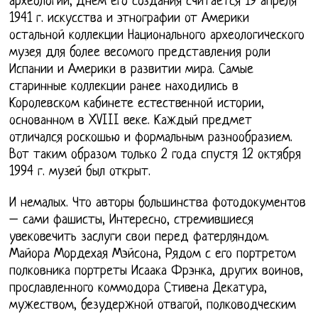
археологии, Днём его создания считается 19 апреля
1941 г. искусства и этнографии от Америки
остальной коллекции Национального археологического
музея для более весомого представления роли
Испании и Америки в развитии мира. Самые
старинные коллекции ранее находились в
Королевском кабинете естественной истории,
основанном в XVIII веке. Каждый предмет
отличался роскошью и формальным разнообразием.
Вот таким образом только 2 года спустя 12 октября
1994 г. музей был открыт.
И немалых. Что авторы большинства фотодокументов
– сами фашисты, Интересно, стремившиеся
увековечить заслуги свои перед фатерляндом.
Майора Мордехая Мэйсона, Рядом с его портретом
полковника портреты Исаака Фрэнка, других воинов,
прославленного коммодора Стивена Декатура,
мужеством, безудержной отвагой, полководческим