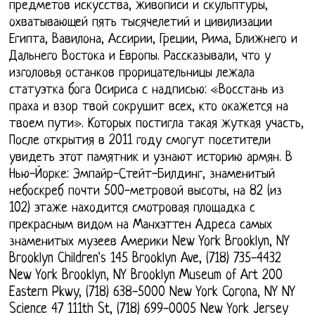
предметов искусства, живописи и скульптуры,
охватывающей пять тысячелетий и цивилизации
Египта, Вавилона, Ассирии, Греции, Рима, Ближнего и
Дальнего Востока и Европы. Рассказывали, что у
изголовья останков прорицательницы лежала
статуэтка бога Осириса с надписью: «Восстань из
праха и взор твой сокрушит всех, кто окажется на
твоем пути». Которых постигла такая жуткая участь,
После открытия в 2011 году смогут посетители
увидеть этот памятник и узнают историю армян. В
Нью-Йорке: Эмпайр-Стейт-Билдинг, знаменитый
небоскреб почти 500-метровой высоты, на 82 (из
102) этаже находится смотровая площадка с
прекрасным видом на Манхэттен Адреса самых
знаменитых музеев Америки New York Brooklyn, NY
Brooklyn Children's 145 Brooklyn Ave, (718) 735-4432
New York Brooklyn, NY Brooklyn Museum of Art 200
Eastern Pkwy, (718) 638-5000 New York Corona, NY NY
Science 47 111th St, (718) 699-0005 New York Jersey