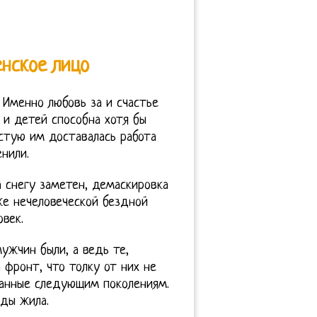
енское лицо
Именно любовь за и счастье
и детей способна хотя бы
стую им доставалась работа
нили.
а снегу заметен, демаскировка
 же нечеловеческой бездной
век.
ужчин были, а ведь те,
 фронт, что толку от них не
еданные следующим поколениям.
оды жила.