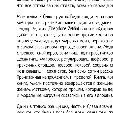
что все готова за них отдать, всем ко своим лю
Мне дышать было трудно. Ведь солдаты на вой
мечтали о встрече Как пишет один из ведущих
Теодор Зелдин (Theodore Zeldin) в книге «Сокро
даже те, кто оказался на войне против своей в
неописуемый ад двух мировых войн, нередко в
о самом счастливом периоде своей жизни. Медик
стрелков, снайперов, зенитчиц, политработников
десантниц, матросов, регулировщиц, шоферов, 
прачечных отрядов, поваров, пекарей, собраны 
подпольщиц – связисток, Записаны сотни расск
Пронизанная напряжением и тревогой, Книга, ко
книга, мысли постоянно возвращаются к женщин
женам, матерям, которые прошли, которые выде
и моральные нагрузки сказались на его здоровье
Да и не только женщинам, Честь и Слава всем
фронте, кто был на поле боя, всем, слава тем, 