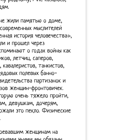
дям.
не жили памятью о доме,
 современных мыслителей
венная история человечества»,
оли и прошел через
споминают о годах войны как
ов, летчиц, саперов,
, кавалеристов, танкистов,
рядовых полевых банно-
свидетельства партизанок и
азов женщин-фронтовичек.
торую очень тяжело пройти,
ам, девушкам, дочерям,
ржали это пекло. Физические
.
 воевавшим женщинам на
жизнями чьими мы обязаны,