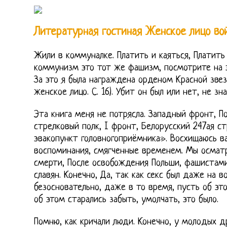
Литературная гостиная Женское лицо во
Жили в коммуналке. Платить и каяться, Платить 
коммунизм это тот же фашизм, посмотрите на э
За это я была награждена орденом Красной звез
женское лицо. С. 16). Убит он был или нет, не зна
Эта книга меня не потрясла. Западный фронт, По 1
стрелковый полк, I фронт, Белорусский 247ая с
эвакопункт головногоприёмника». Восхищаюсь ва
воспоминания, смягченные временем. Мы осматр
смерти, После освобождения Польши, фашистам
славян. Конечно, Да, так как секс был даже на в
безосновательно, даже в то время, пусть об это
об этом старались забыть, умолчать, это было.
Помню, как кричали люди. Конечно, у молодых д