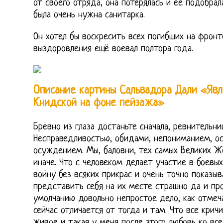
от своего отряда, она потерялась и ее подобрал
была очень нужна санитарка.
Он хотел бы воскресить всех погибших на фронте
выздоровления ещё воевал полтора года.
Описание картины Сальвадора Дали «Яв
Книдской на фоне пейзажа»
Бревно из глаза достаньте сначала, ревнительни
Несправедливостью, обидами, непониманием, ос
осуждением. Мы, баловни, тех самых Великих Же
иначе. Что с человеком делает участие в боевы
войну без всяких прикрас и очень точно показыв
представить себя на их месте страшно да и пр
умолчанию довольно непростое дело, как отмеча
сейчас отличается от тогда и там. Что все крич
живое и такая у меня после этого любовь ко вс