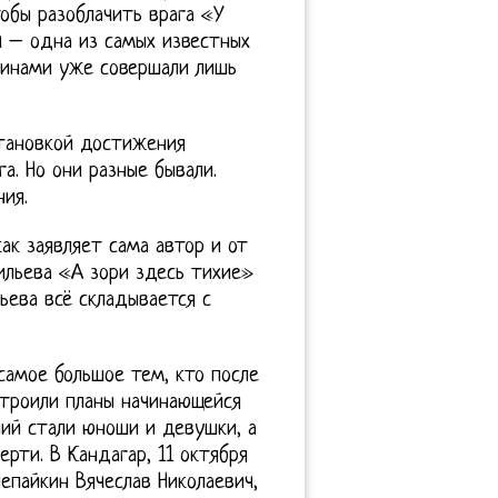
обы разоблачить врага «У
 – одна из самых известных
чинами уже совершали лишь
становкой достижения
а. Но они разные бывали.
ия.
как заявляет сама автор и от
сильева «А зори здесь тихие»
ьева всё складывается с
 самое большое тем, кто после
 строили планы начинающейся
ний стали юноши и девушки, а
рти. В Кандагар, 11 октября
епайкин Вячеслав Николаевич,