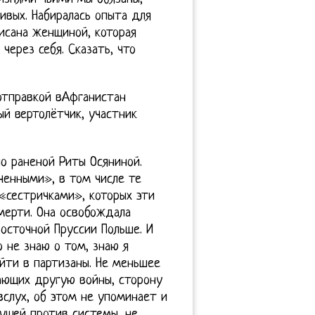
ивых. Набиралась опыта для
исана женщиной, которая
через себя. Сказать, что
отправкой вАфганистан
й вертолётчик, участник
о раненой Риты Осяниной.
енными», в том числе те
 «сестричками», которых эти
мерти. Она освобождала
осточной Пруссии Польше. И
о не знаю о том, знаю я
уйти в партизаны. Не меньшее
щающих другую войны, сторону
вслух, об этом не упоминает и
дущей против системы, не