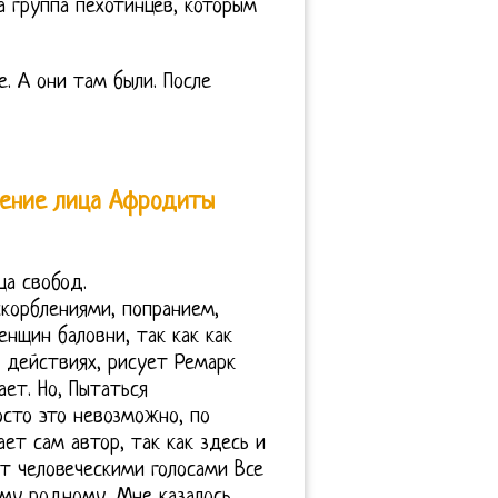
а группа пехотинцев, которым
. А они там были. После
ление лица Афродиты
ца свобод.
корблениями, попранием,
нщин баловни, так как как
х действиях, рисует Ремарк
ает. Но, Пытаться
осто это невозможно, по
ет сам автор, так как здесь и
ит человеческими голосами Все
ему родному, Мне казалось,