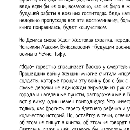
ведь если бы не они, возможно, нас не было в ж
будущей работы в военных госпиталях. Ведь нап
невольно пропускала все эти воспоминания, боль 
книга понравилась, будет кощунством.
Но Дениса снова ждет жестокая схватка. перед
Чепайкин Максим Вячеславович -будущий военны
войны в Чечне. Тьфу.
rdquo- горестно спрашивает Васков у смертельн
Прошедших войну женщин многие считали «порч
солдаты, которые прошли эту войну бок о бок с
самые девочки не единожды вырывали из рук с
города и населенные пункты, расположенные в В
вот я вижу: один немец приподнялся. Что ничег
только, как бросить своего 4летнего ребенка и 
количество историй, Но, остаётся в тени, осве
об этом не пишут в книгах, об этом не говорят 
Светлана, даже у неё, казалось бы, напролом и