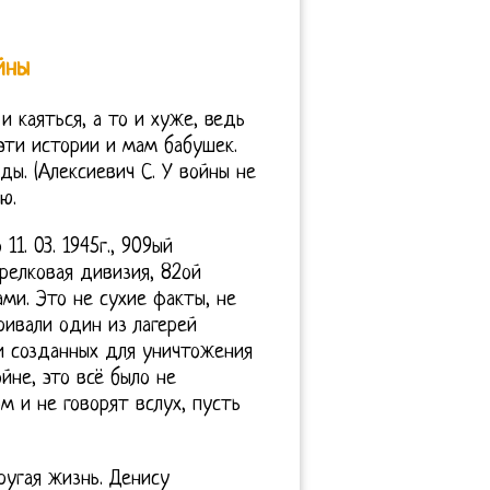
йны
и каяться, а то и хуже, ведь
ти истории и мам бабушек.
ды. (Алексиевич С. У войны не
ю.
1. 03. 1945г., 909ый
трелковая дивизия, 82ой
ми. Это не сухие факты, не
ивали один из лагерей
и созданных для уничтожения
ойне, это всё было не
м и не говорят вслух, пусть
ругая жизнь. Денису