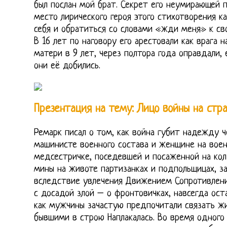
был послан мой брат. Секрет его неумирающей п
место лирического героя этого стихотворения 
себя и обратиться со словами «жди меня» к св
В 16 лет по наговору его арестовали как врага н
матери в 9 лет, через полтора года оправдали, е
они её добились.
Презентация на тему: Лицо войны на стр
Ремарк писал о том, как война губит надежду ч
машинисте военного состава и женщине на воен
медсестричке, поседевшей и посаженной на кол
мины на животе партизанках и подпольщицах, за
вследствие увлечения Движением Сопротивлени
с досадой злой – о фронтовичках, навсегда ос
как мужчины зачастую предпочитали связать ж
бывшими в строю Наплакалась. Во время одного 