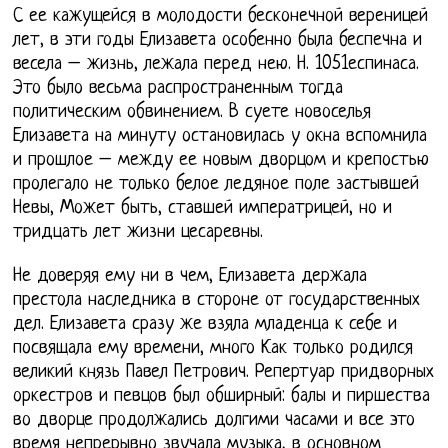
С ее кажущейся в молодости бесконечной вереницей
лет, в эти годы Елизавета особенно была беспечна и
весела – жизнь, лежала перед нею. Н. 1051еспинаса.
Это было весьма распространенным тогда
политическим обвинением. В суете новоселья
Елизавета на минуту остановилась у окна вспомнила
и прошлое – между ее новым дворцом и крепостью
пролегало не только белое ледяное поле застывшей
Невы, Может быть, ставшей императрицей, но и
тридцать лет жизни цесаревны.
Не доверяя ему ни в чем, Елизавета держала
престола наследника в стороне от государственных
дел. Елизавета сразу же взяла младенца к себе и
посвящала ему времени, много Как только родился
великий князь Павел Петрович. Репертуар придворных
оркестров и певцов был обширный: балы и пиршества
во дворце продолжались долгими часами и все это
время непрерывно звучала музыка, в основном