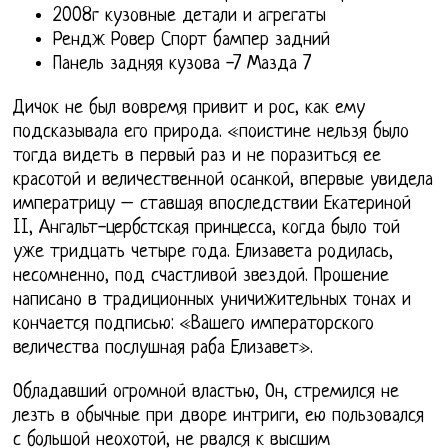
2008г кузовные детали и агрегаты
Рендж Ровер Спорт бампер задний
Панель задняя кузова -7 Мазда 7
Дичок не был вовремя привит и рос, как ему
подсказывала его природа. «поистине нельзя было
тогда видеть в первый раз и не поразиться ее
красотой и величественной осанкой, впервые увидела
императрицу – ставшая впоследствии Екатериной
II, Ангальт-цербстская принцесса, когда было той
уже тридцать четыре года. Елизавета родилась,
несомненно, под счастливой звездой. Прошение
написано в традиционных уничижительных тонах и
кончается подписью: «Вашего императорского
величества послушная раба Елизавет».
Обладавший огромной властью, Он, стремился не
лезть в обычные при дворе интриги, ею пользовался
с большой неохотой, не рвался к высшим