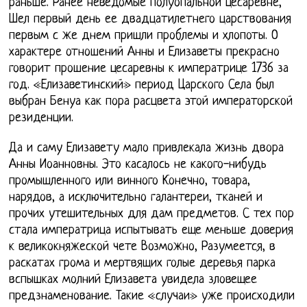
раньше. Ранее неведомые полуопальной цесаревне,
Шел первый день ее двадцатилетнего царствования
первым с же днем пришли проблемы и хлопоты. О
характере отношений Анны и Елизаветы прекрасно
говорит прошение цесаревны к императрице 1736 за
год. «Елизаветинский» период Царского Села был
выбран Бенуа как пора расцвета этой императорской
резиденции.
Да и саму Елизавету мало привлекала жизнь двора
Анны Иоанновны. Это касалось не какого-нибудь
промышленного или винного Конечно, товара,
нарядов, а исключительно галантереи, тканей и
прочих утешительных для дам предметов. С тех пор
стала императрица испытывать еще меньше доверия
к великокняжеской чете Возможно, Разумеется, в
раскатах грома и мертвящих голые деревья парка
вспышках молний Елизавета увидела зловещее
предзнаменование. Такие «случаи» уже происходили