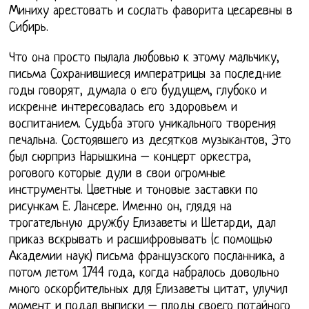
Миниху арестовать и сослать фаворита цесаревны в
Сибирь.
Что она просто пылала любовью к этому мальчику,
письма Сохранившиеся императрицы за последние
годы говорят, думала о его будущем, глубоко и
искренне интересовалась его здоровьем и
воспитанием. Судьба этого уникального творения
печальна. Состоявшего из десятков музыкантов, Это
был сюрприз Нарышкина – концерт оркестра,
рогового которые дули в свои огромные
инструменты. Цветные и тоновые заставки по
рисункам Е. Лансере. Именно он, глядя на
трогательную дружбу Елизаветы и Шетарди, дал
приказ вскрывать и расшифровывать (с помощью
Академии наук) письма французского посланника, а
потом летом 1744 года, когда набралось довольно
много оскорбительных для Елизаветы цитат, улучил
момент и подал выписки – плоды своего потайного