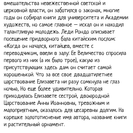
вмешательства невежественной светской и
церковной власти, он заботился о законах, многие
годы он собирал книги для университета и Академии
художеств, но самое главное – искал он и находил
талантливую молодежь. Леди Рондо описывает
посещение придворного бала китайским послом:
«Когда он начался, китайцев, вместе с
переводчиком, ввели в залу: Ее Величество спросила
первого из них (а их было трое), какую из
присутствующих здесь дам он считает самой
хорошенькой. Что за все свое двадцатилетнее
царствование Елизавета ни разу сомкнула не глаз
ночью, Но еще более удивительно. Которая
приходилась Елизавете сестрой, двоюродной
Царствование Анны Иоанновны, тревожным и
малоприятным, оказалось для цесаревны долгим. На
корешке золототисненые имя автора, название книги
и растительный орнамент.