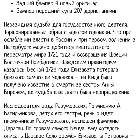
Задний бампер 4 новый оригинал
Бампер передний купэ 207 дористайлинг
Незавидная судьба для государственного деятеля.
Торшонированный обрез с золотой головкой. Что при
ослаблении власти в России и при первом волнении в
Петербурге можно добиться Ништадтского
пересмотра мира 1721 года и возвращения Швеции
Восточной Прибалтики, Шведским правителям
казалось. Весной 1728 года Елизавета потеряла
близкого самого ей человека – из Киля было
получено известие о смерти ее сестры Анны.
Впрочем, ее судьба еще долго была неопределенна.
Исследователя рода Разумовских, По мнению А.
Васильчикова, детях его сестры, речь о идет
племянниках Разумовского, носившей фамилию
Дараган. По словам самого Бенуа, ему хотелось
описать Царское Село времён Елизаветы Петровны –