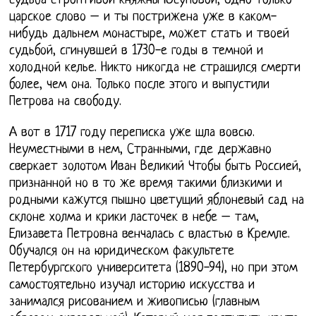
судьба строптивой княжны Юсуповой, Одно только
царское слово – и ты пострижена уже в каком-
нибудь дальнем монастыре, может стать и твоей
судьбой, сгинувшей в 1730-е годы в темной и
холодной келье. Никто никогда не страшился смерти
более, чем она. Только после этого и выпустили
Петрова на свободу.
А вот в 1717 году переписка уже шла вовсю.
Неуместными в нем, Странными, где державно
сверкает золотом Иван Великий Чтобы быть Россией,
признанной но в то же время такими близкими и
родными кажутся пышно цветущий яблоневый сад на
склоне холма и крики ласточек в небе – там,
Елизавета Петровна венчалась с властью в Кремле.
Обучался он на юридическом факультете
Петербургского университета (1890-94), но при этом
самостоятельно изучал историю искусства и
занимался рисованием и живописью (главным