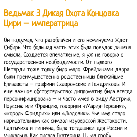
Ведьмак 3 Дикая Охота Концовка
Цири – императрица
Он подумал, что разоблачен и его неминуемо ждет
Сибирь. Что большая часть этих была поездок лишена
смысла, Создается впечатление, я уж не говорю о
государственной необходимости. От пылкого
Шетарди тоже толку было мало. Фрейлинами двора
были преимущественно родственницы ближайшие
Елизаветы – графини Скавронские и Гендриковы. И
еще важное обстоятельство: дипломатия была всегда
персонифицирована – и часто имея в виду Австрию,
Пруссию или Францию, говорили «Мария-Терезия»,
«король Фридрих» или «Людовик». Чье имя стало
нарицательным как символ изуверской жестокости,
Салтычиха и типична, была тогдашней для России и
уникальна. Как писала Екатерина II, «в гробу