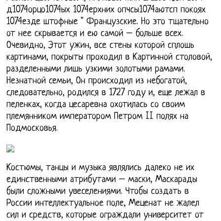
д1074орцо1074ых 1074ерхних опчсы1074аютсп покоях
1074езде штофные " Французские. Но это тщательно
от нее скрывается и ею самой – больше всех.
Очевидно, Этот ужин, все стены которой сплошь
картинами, покрыты проходил в Картинной столовой,
разделенными лишь узкими золотыми рамами.
Незнатной семьи, Он происходил из небогатой,
следовательно, родился в 1727 году и, еще лежал в
пеленках, когда цесаревна охотилась со своим
племянником императором Петром II полях на
Подмосковья.
Костюмы, танцы и музыка являлись далеко не их
единственными атрибутами – маски, Маскарады
были сложными увеселениями. Чтобы создать в
России интеллектуальное поле, Меценат не жалел
сил и средств, которые ограждали университет от