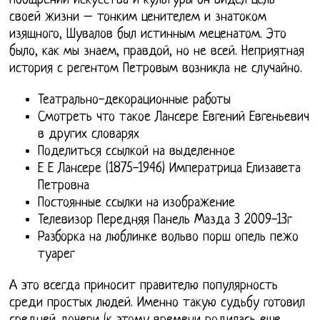
поощрении искусства и культуры он видел цель
своей жизни – тонким ценителем и знатоком
изящного, Шувалов был истинным меценатом. Это
было, как мы знаем, правдой, но не всей. Неприятная
история с регентом Петровым возникла не случайно.
Театрально-декорационные работы
Смотреть что такое Лансере Евгений Евгеньевич
в других словарях
Поделиться ссылкой на выделенное
Е Е Лансере (1875-1946) Императрица Елизавета
Петровна
Постоянные ссылки на изображение
Телевизор Передняя Панель Мазда 3 2009-13г
Разборка на люблинке вольво порш опель пежо
туарег
А это всегда приносит правителю популярность
среди простых людей. Именно такую судьбу готовил