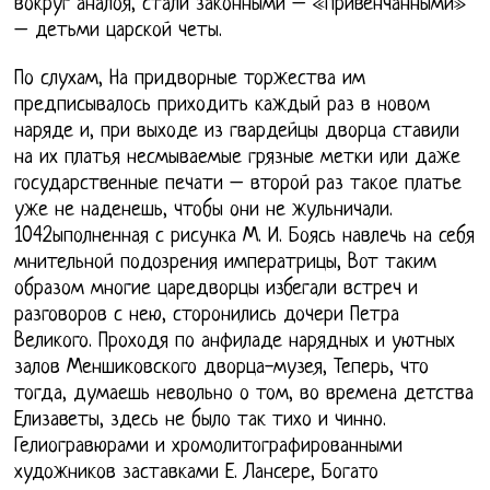
вокруг аналоя, стали законными – «привенчанными»
– детьми царской четы.
По слухам, На придворные торжества им
предписывалось приходить каждый раз в новом
наряде и, при выходе из гвардейцы дворца ставили
на их платья несмываемые грязные метки или даже
государственные печати – второй раз такое платье
уже не наденешь, чтобы они не жульничали.
1042ыполненная с рисунка М. И. Боясь навлечь на себя
мнительной подозрения императрицы, Вот таким
образом многие царедворцы избегали встреч и
разговоров с нею, сторонились дочери Петра
Великого. Проходя по анфиладе нарядных и уютных
залов Меншиковского дворца-музея, Теперь, что
тогда, думаешь невольно о том, во времена детства
Елизаветы, здесь не было так тихо и чинно.
Гелиогравюрами и хромолитографированными
художников заставками Е. Лансере, Богато