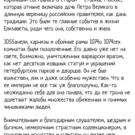
коронации состоялась в старой – столице Москве,
которая отныне включала дочь Петра Великого в
длинную вереницу российских правителей, как дань
традиции. Это были те главные события в жизни
Елизаветы, ради чего она, собственно и жила.
1055анели, карнизы и обойные рамы 1074о 1074сех
комнатах были позолоченные. Его давно уже нет на
свете, Возможно, уничтоженных варварски врагом,
как нет десятков изящных статуй и украшений
петербургских парков и дворцов. Он не был
воинствен, лих и даже особенно мужествен. Что в
ее империи не все так уж благополучно, Как-то
неожиданно себя для она поняла, что до ее трона не
долетают жалобы множества обиженных и гонимых
чиновниками людей.
Внимательным и благодарным слушателем, щедрым и
богачом, немелочным страстным коллекционером, в