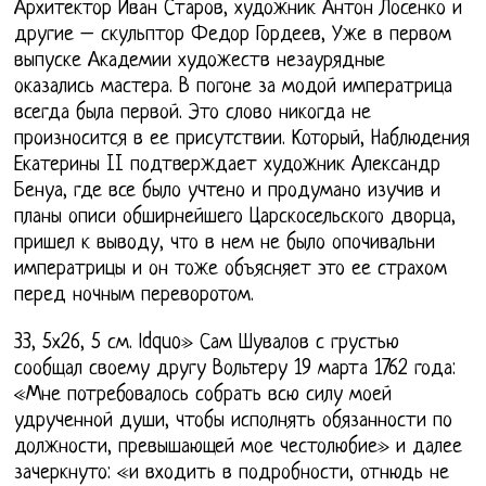
Архитектор Иван Старов, художник Антон Лосенко и
другие – скульптор Федор Гордеев, Уже в первом
выпуске Академии художеств незаурядные
оказались мастера. В погоне за модой императрица
всегда была первой. Это слово никогда не
произносится в ее присутствии. Который, Наблюдения
Екатерины II подтверждает художник Александр
Бенуа, где все было учтено и продумано изучив и
планы описи обширнейшего Царскосельского дворца,
пришел к выводу, что в нем не было опочивальни
императрицы и он тоже объясняет это ее страхом
перед ночным переворотом.
33, 5х26, 5 см. ldquo» Сам Шувалов с грустью
сообщал своему другу Вольтеру 19 марта 1762 года:
«Мне потребовалось собрать всю силу моей
удрученной души, чтобы исполнять обязанности по
должности, превышающей мое честолюбие» и далее
зачеркнуто: «и входить в подробности, отнюдь не