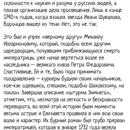
склонности к наукам и разума у русских людей, а
плохая организация дела просвещения. Лишь в конце
1740-х годов, когда взошла звезда Ивана Шувалова,
Воронцов вышел из тени. Нет, это не так.
Это был и упрек «верному другу» Михаилу
Илларионовичу, который, подобно всем другим
царедворцам, почуявшим приближающуюся смерть
императрицы, уже начал вертеться возле ее
наследника – великого князя Петра Федоровича.
Счастливице, Ей и те, было пора принимать
поздравления – курьеры будили своих начальников,
кое-как одевшись, спешили, подобно Шаховскому, на
поклон. Завершая описание «штурма Зимнего»,
отметим, что, несмотря на легкость и бескровность
переворота, во всей этой истории были моменты
весьма острые и Елизавета проявила в них всю свою
волю и характер. Их бурный роман был грубо прерван
императрицей, которая в январе 1732 года велела