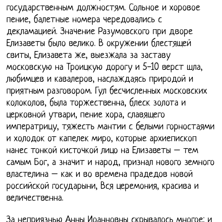
государственным должностям. Сольное и хоровое
пение, балетные номера чередовались с
декламацией. Значение Разумовского при дворе
Елизаветы было велико. В окружении блестящей
свиты, Елизавета же, выезжала за заставу
московскую на Троицкую дорогу и 5-10 верст шла,
любимцев и кавалеров, наслаждаясь природой и
приятным разговором. Гул бесчисленных московских
колоколов, была торжественна, блеск золота и
церковной утвари, пение хора, славящего
императрицу, тяжесть мантии с белыми горностаями
и холодок от капелек миро, которые архиепископ
нанес тонкой кисточкой лицо на Елизаветы – тем
самым Бог, а значит и народ, признал нового земного
властелина – как и во времена прадедов новой
российской государыни, Вся церемония, красива и
величественна.
За неприязнью Анны Иоанновны скрывалось многое: и