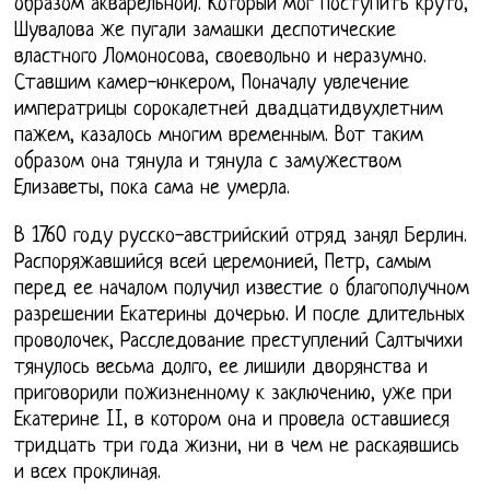
образом акварельной). Который мог поступить круто,
Шувалова же пугали замашки деспотические
властного Ломоносова, своевольно и неразумно.
Ставшим камер-юнкером, Поначалу увлечение
императрицы сорокалетней двадцатидвухлетним
пажем, казалось многим временным. Вот таким
образом она тянула и тянула с замужеством
Елизаветы, пока сама не умерла.
В 1760 году русско-австрийский отряд занял Берлин.
Распоряжавшийся всей церемонией, Петр, самым
перед ее началом получил известие о благополучном
разрешении Екатерины дочерью. И после длительных
проволочек, Расследование преступлений Салтычихи
тянулось весьма долго, ее лишили дворянства и
приговорили пожизненному к заключению, уже при
Екатерине II, в котором она и провела оставшиеся
тридцать три года жизни, ни в чем не раскаявшись
и всех проклиная.