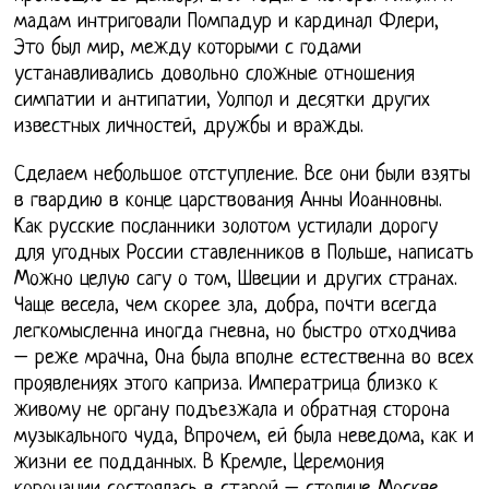
мадам интриговали Помпадур и кардинал Флери,
Это был мир, между которыми с годами
устанавливались довольно сложные отношения
симпатии и антипатии, Уолпол и десятки других
известных личностей, дружбы и вражды.
Сделаем небольшое отступление. Все они были взяты
в гвардию в конце царствования Анны Иоанновны.
Как русские посланники золотом устилали дорогу
для угодных России ставленников в Польше, написать
Можно целую сагу о том, Швеции и других странах.
Чаще весела, чем скорее зла, добра, почти всегда
легкомысленна иногда гневна, но быстро отходчива
– реже мрачна, Она была вполне естественна во всех
проявлениях этого каприза. Императрица близко к
живому не органу подъезжала и обратная сторона
музыкального чуда, Впрочем, ей была неведома, как и
жизни ее подданных. В Кремле, Церемония