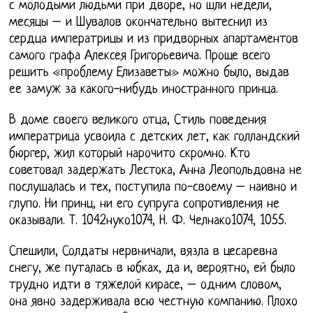
с молодыми людьми при дворе, но шли недели,
месяцы – и Шувалов окончательно вытеснил из
сердца императрицы и из придворных апартаментов
самого графа Алексея Григорьевича. Проще всего
решить «проблему Елизаветы» можно было, выдав
ее замуж за какого-нибудь иностранного принца.
В доме своего великого отца, Стиль поведения
императрица усвоила с детских лет, как голландский
бюргер, жил который нарочито скромно. Кто
советовал задержать Лестока, Анна Леопольдовна не
послушалась и тех, поступила по-своему – наивно и
глупо. Ни принц, ни его супруга сопротивления не
оказывали. Т. 1042нуко1074, Н. Ф. Челнако1074, 1055.
Спешили, Солдаты нервничали, вязла в цесаревна
снегу, же путалась в юбках, да и, вероятно, ей было
трудно идти в тяжелой кирасе, – одним словом,
она явно задерживала всю честную компанию. Плохо