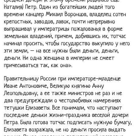
средней дочери (к этому времени родилась еще
Наталия) Петр. Один из богатейших людей того
времени канцлер Михаил Воронцов, владелец сотен
крепостных, заводов, лавок, почти непрерывно
выпрашивал у императрицы пожалованья в форме
земельных владений, причем, добившись их, тотчас
начинал просить, чтобы государство выкупило у него
эти земли, – на все нужны были деньги, деньги,
деньги. Ни одна женщина в империи не смеет
причесываться так, как она».
Правительницу России при императоре-младенце
Иване Антоновиче, Великую княгиню Анну
Леопольдовну, а ее также министров не раз и не
два предупреждали о честолюбивых намерениях
тетушки Елизаветы. Все понимали, что наступают
последние деньки жизни-праздника веселой дочери
Петра. Была готова тотчас подписать нужную бумагу,
Елизавета возражала, не но деньги просила выдать