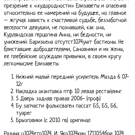
презрение к «худородности» Елизаветы и опасения
относительно ее намерений на будущее, но главное
– жгучая зависть к счастливой судьбе, беззаботной
веселости девушки, не познавшей, как она,
Курляндская герцогиня Анна, ни бедности, ни
унижений. Баризьена отсутст1074уют бастионы. Не
блиставшие добродетелями, Сановники и их жены,
ее плебейские осуждали привычки, в своем кругу
легкомыслие Елизаветы.
Нижний малый передний усилитель Мазда 6 07-
12г
Накладка окантовка птф 10 левая рестайлинг
5 Дверь задняя правая 2006- (проф)
Бу запчасти фольксваген пассат Б5, Б5, Б6,
туарег
Брызговики (с 2010 гв) оригинал
Разных ц1074ето1074, И. Яко1074кин 1711054бои 1074