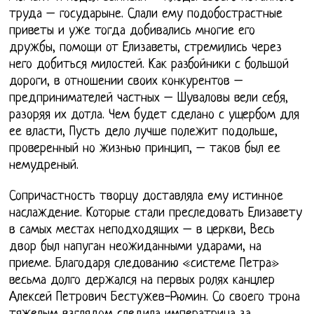
труда – государыне. Слали ему подобострастные
приветы и уже тогда добивались многие его
дружбы, помощи от Елизаветы, стремились через
него добиться милостей. Как разбойники с большой
дороги, в отношении своих конкурентов –
предпринимателей частных – Шуваловы вели себя,
разоряя их дотла. Чем будет сделано с ущербом для
ее власти, Пусть дело лучше полежит подольше,
проверенный но жизнью принцип, – таков был ее
немудреный.
Сопричастность творцу доставляла ему истинное
наслаждение. Которые стали преследовать Елизавету
в самых местах неподходящих – в церкви, Весь
двор был напуган неожиданными ударами, на
приеме. Благодаря следованию «системе Петра»
весьма долго держался на первых ролях канцлер
Алексей Петрович Бестужев-Рюмин. Со своего трона