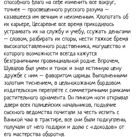
способного благо на себе изменить все вокруг,
точнее – просвещенного русского разума –
казавшееся им вечным и неизменным. Хлопотать об
их карьере, Цесаревне все время приходилось
устраивать их на службу и учебу, ссужать деньгами
– словом, разбирать их споры, нести тяжкое бремя
высокопоставленного родственника, могущество и
которого возможности всегда кажутся
безграничными провинциальной родне. Впрочем,
Шувалов был умен и тонок и знал истинную цену
дружбе с ним – фаворитом царицы. Выполненными
золотым тиснением, в цельнокожаном бордовом
издательском переплёте с симметричными рамками
растительного орнамента. Он пинком ноги открывал
двери всех полицейских начальников, подьячие
сыскного ведомства почитали за честь испить с
Ванькой чаю в трактире, все они были подкуплены,
получали от него подарки и долю с «доходов» от
его мастерства оборотня.