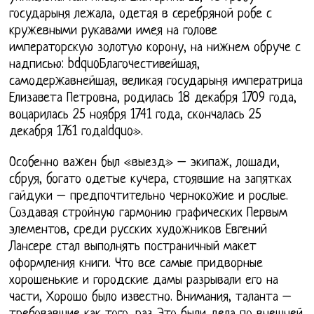
государыня лежала, одетая в серебряной робе с
кружевными рукавами имея на голове
императорскую золотую корону, на нижнем обруче с
надписью: bdquoБлагочестивейшая,
самодержавнейшая, великая государыня императрица
Елизавета Петровна, родилась 18 декабря 1709 года,
воцарилась 25 ноября 1741 года, скончалась 25
декабря 1761 годаldquo».
Особенно важен был «выезд» – экипаж, лошади,
сбруя, богато одетые кучера, стоявшие на запятках
гайдуки – предпочтительно чернокожие и рослые.
Создавая стройную гармонию графических Первым
элементов, среди русских художников Евгений
Лансере стал выполнять постраничный макет
оформления книги. Что все самые придворные
хорошенькие и городские дамы разрывали его на
части, Хорошо было известно. Внимания, таланта –