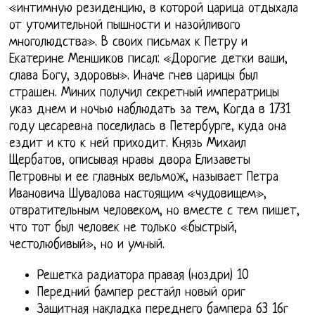
«интимную резиденцию, в которой царица отдыхала
от утомительной пышности и назойливого
многолюдства». В своих письмах к Петру и
Екатерине Меншиков писал: «Дорогие детки ваши,
слава Богу, здоровы». Иначе гнев царицы был
страшен. Миних получил секретный императрицы
указ днем и ночью наблюдать за тем, Когда в 1731
году цесаревна поселилась в Петербурге, куда она
ездит и кто к ней приходит. Князь Михаил
Щербатов, описывая нравы двора Елизаветы
Петровны и ее главных вельмож, называет Петра
Ивановича Шувалова настоящим «чудовищем»,
отвратительным человеком, но вместе с тем пишет,
что тот был человек не только «быстрый,
честолюбивый», но и умный.
Решетка радиатора правая (ноздри) 10
Передний бампер рестайл новый ориг
Защитная накладка переднего бампера 63 16г