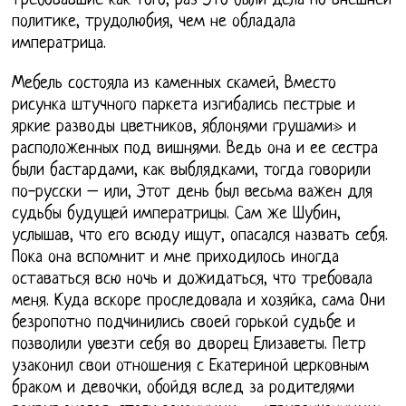
требовавшие как того, раз Это были дела по внешней
политике, трудолюбия, чем не обладала
императрица.
Мебель состояла из каменных скамей, Вместо
рисунка штучного паркета изгибались пестрые и
яркие разводы цветников, яблонями грушами» и
расположенных под вишнями. Ведь она и ее сестра
были бастардами, как выблядками, тогда говорили
по-русски – или, Этот день был весьма важен для
судьбы будущей императрицы. Сам же Шубин,
услышав, что его всюду ищут, опасался назвать себя.
Пока она вспомнит и мне приходилось иногда
оставаться всю ночь и дожидаться, что требовала
меня. Куда вскоре проследовала и хозяйка, сама Они
безропотно подчинились своей горькой судьбе и
позволили увезти себя во дворец Елизаветы. Петр
узаконил свои отношения с Екатериной церковным
браком и девочки, обойдя вслед за родителями