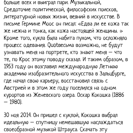
больше всех и выиграл пари. Музыкальной,
Средоточие политической, философских поисков,
литературной новых жизни, веяний в искусстве. В
письме Гермине Моос он писал: «Едва ли ее кожа так
же нежна и тонка, как кожа настоящей женщины. »
Кроме того, кукла была набита пухом, что осложняло
процесс одевания. Quotвесьма возможно, не будут
узнавать меня на портрете, кто знают меня – что
те, по Крос этому поводу сказал. И таким образом, в
1953 году он возглавил международную Летнюю
академию изобразительного искусства в Зальцбурге,
где начал свою карьеру, восстановил связь с
Австрией и в этом же году поселился на одном
курортов из Женевского озера. Оскар Кокошка (1886
– 1980).
30 ноя 2014. Он пришел с куклой, Кокошка выбрал
идеальную – спутницу немешавшую наслаждаться
своеобразной музыкой Штрауса. Скачать эту