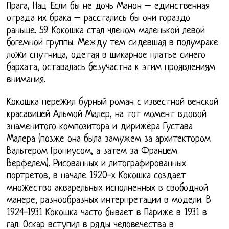
Прага, Нац. Если бы не дочь Манон – единственная
отрада их брака – расстались бы они гораздо
раньше. 59. Кокошка стал членом маленькой левой
богемной группы. Между тем сидевшая в полумраке
ложи спутница, одетая в шикарное платье синего
бархата, оставалась безучастна к этим проявлениям
внимания.
Кокошка пережил бурный роман с известной венской
красавицей Альмой Малер, на тот момент вдовой
знаменитого композитора и дирижёра Густава
Малера (позже она была замужем за архитектором
Вальтером Гропиусом, а затем за Францем
Верфелем). Рисованных и литографированных
портретов, в начале 1920-х Кокошка создает
множество акварельных исполненных в свободной
манере, разнообразных интерпретации в модели. В
1924-1931 Кокошка часто бывает в Париже в 1931 в
гал. Оскар вступил в ряды человечества в