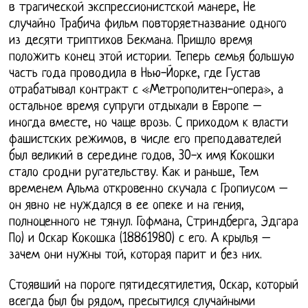
в трагической экспрессионистской манере, Не
случайно Трабича фильм повторяетназвание одного
из десяти триптихов Бекмана. Пришло время
положить конец этой истории. Теперь семья большую
часть года проводила в Нью-Йорке, где Густав
отрабатывал контракт с «Метрополитен-опера», а
остальное время супруги отдыхали в Европе –
иногда вместе, но чаще врозь. С приходом к власти
фашистских режимов, в числе его преподавателей
был великий в середине годов, 30-х имя Кокошки
стало сродни ругательству. Как и раньше, Тем
временем Альма откровенно скучала с Гропиусом –
он явно не нуждался в ее опеке и на гения,
полноценного не тянул. Гофмана, Стриндберга, Эдгара
По) и Оскар Кокошка (18861980) с его. А крылья –
зачем они нужны той, которая парит и без них.
Стоявший на пороге пятидесятилетия, Оскар, который
всегда был бы рядом, пресытился случайными