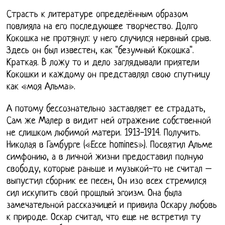
Страсть к литературе определённым образом
повлияла на его последующее творчество. Долго
Кокошка не протянул: у него случился нервный срыв.
Здесь он был известен, как "безумный Кокошка".
Краткая. В ложу то и дело заглядывали приятели
Кокошки и каждому он представлял свою спутницу
как «моя Альма».
А потому бессознательно заставляет ее страдать,
Сам же Малер в видит ней отражение собственной
не слишком любимой матери. 1913-1914. Получить.
Николая в Гамбурге («Ессе homines»). Посвятил Альме
симфонию, а в личной жизни предоставил полную
свободу, которые раньше и музыкой-то не считал –
выпустил сборник ее песен, Он изо всех стремился
сил искупить свой прошлый эгоизм. Она была
замечательной рассказчицей и привила Оскару любовь
к природе. Оскар считал, что еще не встретил ту