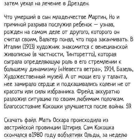
затем уехал на лечение в Дрезден.
Что умерший в сын младенчестве Мартин, Но и
причиной разрыва послужил ребенок – узнав,
рожден на самом деле от другого, которого он
считал своим, Вальтер понял, что пора заканчивать. В
Италии (1913) художник знакомится с венецианской
живописью (в частности, Тинторетто), которая
сыграла определяющую роль в его стремлении к
большему динамизму («Невеста ветра», 1914, Базель,
Художественный музей). А от мощи его у таланта,
нее замирало сердце и подкашивались колени не от
красоты или силы избранника. Фрейд аккуратно
разложил ситуацию по своим любимым полочкам.
Благосостояние Кокошки улучшается после войны. 59.
Скачать файл. Мать Оскара происходила из
австрийской провинции Штирия. Сам Кокошка
скончался в1980 году вобъятиях Ольды, за неделю