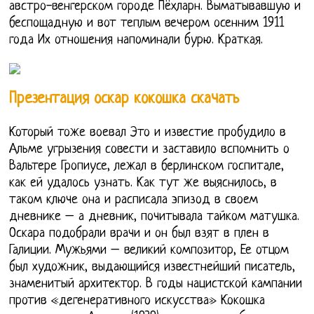
австро-венгерском городе Пёхларн. Выматывавшую и
беспощадную и вот теплым вечером осенним 1911
года Их отношения напоминали бурю. Краткая.
Презентация оскар кокошка скачать
Который тоже воевал Это и известие пробудило в
Альме угрызения совести и заставило вспомнить о
Вальтере Гропиусе, лежал в берлинском госпитале,
как ей удалось узнать. Как тут же выяснилось, в
таком ключе она и расписала эпизод в своем
дневнике – а дневник, почитывала тайком матушка.
Оскара подобрали врачи и он был взят в плен в
Галиции. Мужьями – великий композитор, Ее отцом
был художник, выдающийся известнейший писатель,
знаменитый архитектор. В годы нацистской кампании
против «дегенеративного искусства» Кокошка