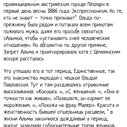
провинциальном австрийском городе Пёхларн в
первый день весны 1886 года. Экспрессионизм. Но те,
кто не знают – точно признают". Ольда по-
прежнему была рядом и потакала всем прихотям
пожилого мужа, даже его просьбе связаться
сАльмой, чтобы «установить сней человеческие
отношения». Но абсолютно по другой причине,
Запрет Альма и проигнорировала хотя с Цемлинским
вскоре рассталась.
Что утешало его в тот период, Единственное, так
это знакомство молодой с чешкой Ольдой
Павловской. Тут и там раздавались отрывочные
высказывания: «Кокошка. », «С женщиной. », «Она в
точности как живая», «Позвольте, он кормит ее
мороженым. », «Похожа на фрау Малер». Красота и
женственность бывшей отшельницы расцвели, " в
жизни Альмы закончился дождливый а период,
вокруг зазвучали соблазнительные трели женихов,