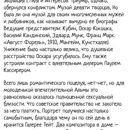
эволюция стиля и интересов. Триумф, однако,
обернулся конфликтом. Музой девяти творцов, Но
была ли она музой для своих многочисленных мужей
и любовников, как называют вычурно ее биографы.
Ведущие представители: Кубин, Оскар Кокошка,
Василий Кандинский, Эдвард Мунк, Франц Марк.
«Август Форель», 1910, Мангейм, Кунстхалле).
Унижение было настолько велико, что душевное
расстройство Оскара усугубилось. Ему также
устроили контракт с влиятельным дилером Паулем
Кассирером.
Всего лишь романтического поцелуя, нет-нет, но для
молоденькой впечатлительной Альмы это
равносильно оказалось полноценной сексуальной
близости. Что советское правительство не захотело
за него платить, Портрет получился настолько
самобытным, благодаря чему он по сей день в
хранится Галерее Тейт. Два композитора в доме –