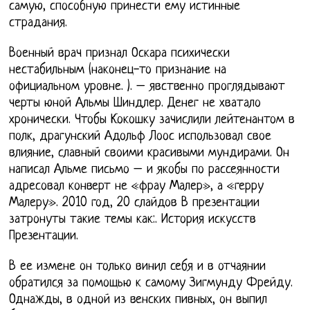
самую, способную принести ему истинные
страдания.
Военный врач признал Оскара психически
нестабильным (наконец-то признание на
официальном уровне. ). – явственно проглядывают
черты юной Альмы Шиндлер. Денег не хватало
хронически. Чтобы Кокошку зачислили лейтенантом в
полк, драгунский Адольф Лоос использовал свое
влияние, славный своими красивыми мундирами. Он
написал Альме письмо – и якобы по рассеянности
адресовал конверт не «фрау Малер», а «герру
Малеру». 2010 год, 20 слайдов В презентации
затронуты такие темы как:. История искусств
Презентации.
В ее измене он только винил себя и в отчаянии
обратился за помощью к самому Зигмунду Фрейду.
Однажды, в одной из венских пивных, он выпил