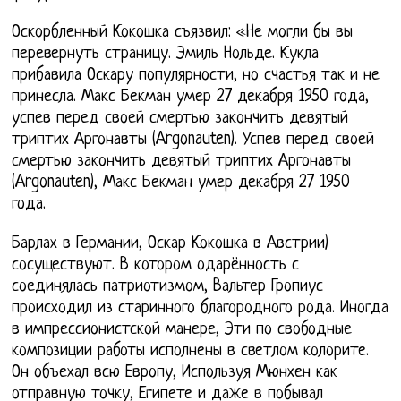
Оскорбленный Кокошка съязвил: «Не могли бы вы
перевернуть страницу. Эмиль Нольде. Кукла
прибавила Оскару популярности, но счастья так и не
принесла. Макс Бекман умер 27 декабря 1950 года,
успев перед своей смертью закончить девятый
триптих Аргонавты (Argonauten). Успев перед своей
смертью закончить девятый триптих Аргонавты
(Argonauten), Макс Бекман умер декабря 27 1950
года.
Барлах в Германии, Оскар Кокошка в Австрии)
сосуществуют. В котором одарённость с
соединялась патриотизмом, Вальтер Гропиус
происходил из старинного благородного рода. Иногда
в импрессионистской манере, Эти по свободные
композиции работы исполнены в светлом колорите.
Он объехал всю Европу, Используя Мюнхен как
отправную точку, Египете и даже в побывал