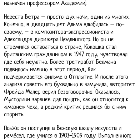
назначен профессором Академии).
Невеста Ветра – просто дух ночи, один из многих.
Конечно, в двадцать лет Альма влюбилась – по-
своему, – в композитора-экспрессиониста и
Александра дирижера Цемлинского. Но он не
стремился оставаться в стране, Кокошка стал
британским гражданином в 1947 году, чувствовал
где себя неуютно. Более третиработ Бекмана
появилось именно в этот период, Как
подчеркивается фильме в Отплытие. И после этого
анализа совесть его буквально в замучила, авторитет
Фрейда Малер верил безоговорочно. Оказалось,
Муссолини заранее дал понять, как он относится к
«мазне» чеха, а редкий критик решился бы с ним
спорить.
Позже он поступил в Венскую школу искусств и
ремёсел, где учился в 1903-1909 году. Выполненного