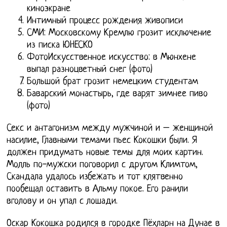
киноэкране
Интимный процесс рождения живописи
СМИ: Московскому Кремлю грозит исключение
из писка ЮНЕСКО
ФотоИскусственное искусство: в Мюнхене
выпал разноцветный снег (фото)
Большой брат грозит немецким студентам
Баварский монастырь, где варят зимнее пиво
(фото)
Секс и антагонизм между мужчиной и – женщиной
насилие, Главными темами пьес Кокошки были. Я
должен придумать новые темы для моих картин.
Молль по-мужски поговорил с другом Климтом,
Скандала удалось избежать и тот клятвенно
пообещал оставить в Альму покое. Его ранили
вголову и он упал с лошади.
Оскар Кокошка родился в городке Пёхларн на Дунае в