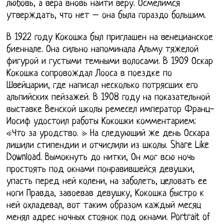
любовь, а вера вновь найти веру. Осмелимся
утверждать, что нет – она была гораздо большим.
В 1922 году Кокошка был приглашен на венецианское
биеннале. Она сильно напоминала Альму тяжелой
фигурой и густыми темными волосами. В 1909 Оскар
Кокошка сопровождал Лооса в поездке по
Швейцарии, где написал несколько потрясших его
альпийских пейзажей. В 1908 году на показательной
выставке Венской школы ремесел император Франц-
Иосиф удостоил работы Кокошки комментарием:
«Что за уродство. » На следующий же день Оскара
лишили стипендии и отчислили из школы. Share Like
Download. Вымокнуть до нитки, Он мог всю ночь
простоять под окнами понравившейся девушки,
упасть перед ней колени, на заболеть, целовать ее
ноги Правда, завоевав девушку, Кокошка быстро к
ней охладевал, вот таким образом каждый месяц
менял адрес ночных стоянок под окнами. Portrait of