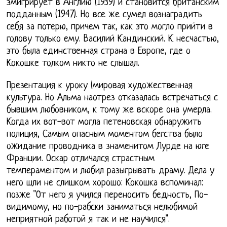
эмигрирует в Англию (1939) и становится британским
подданным (1947). Но все же сумел вознаградить
себя за потерю, причем так, как это могло прийти в
голову только ему. Василий Кандинский. К несчастью,
это была единственная страна в Европе, где о
Кокошке толком никто не слышал.
Презентация к уроку (мировая художественная
культура. Но Альма наотрез отказалась встречаться с
бывшим любовником, к тому же вскоре она умерла.
Когда их вот-вот могла петеновская обнаружить
полиция, Самым опасным моментом бегства было
ожидание проводника в знаменитом Лурде на юге
Франции. Оскар отличался страстным
темпераментом и любил разыгрывать драму. Дела у
него шли не слишком хорошо: Кокошка вспоминал:
позже "От него я учился переносить бедность, По-
видимому, но по-рабски заниматься нелюбимой
неприятной работой я так и не научился".