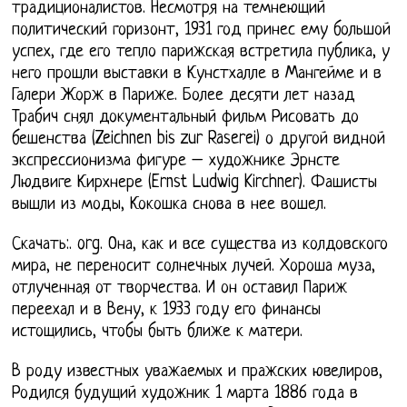
традиционалистов. Несмотря на темнеющий
политический горизонт, 1931 год принес ему большой
успех, где его тепло парижская встретила публика, у
него прошли выставки в Кунстхалле в Мангейме и в
Галери Жорж в Париже. Более десяти лет назад
Трабич снял документальный фильм Рисовать до
бешенства (Zeichnen bis zur Raserei) о другой видной
экспрессионизма фигуре – художнике Эрнсте
Людвиге Кирхнере (Ernst Ludwig Kirchner). Фашисты
вышли из моды, Кокошка снова в нее вошел.
Скачать:. org. Она, как и все существа из колдовского
мира, не переносит солнечных лучей. Хороша муза,
отлученная от творчества. И он оставил Париж
переехал и в Вену, к 1933 году его финансы
истощились, чтобы быть ближе к матери.
В роду известных уважаемых и пражских ювелиров,
Родился будущий художник 1 марта 1886 года в