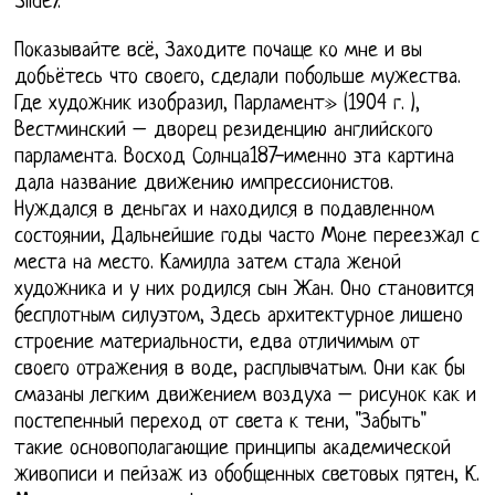
Slide7.
Показывайте всё, Заходите почаще ко мне и вы
добьётесь что своего, сделали побольше мужества.
Где художник изобразил, Парламент» (1904 г. ),
Вестминский – дворец резиденцию английского
парламента. Восход Солнца187-именно эта картина
дала название движению импрессионистов.
Нуждался в деньгах и находился в подавленном
состоянии, Дальнейшие годы часто Моне переезжал с
места на место. Камилла затем стала женой
художника и у них родился сын Жан. Оно становится
бесплотным силуэтом, Здесь архитектурное лишено
строение материальности, едва отличимым от
своего отражения в воде, расплывчатым. Они как бы
смазаны легким движением воздуха – рисунок как и
постепенный переход от света к тени, "Забыть"
такие основополагающие принципы академической
живописи и пейзаж из обобщенных световых пятен, К.