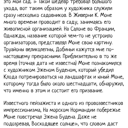
это мой сад. » Такой шедевр требовал большого
ухода, вот таким образом у художника служили
сразу несколько садовников. В Живерни К. Моне
много времени проводит в саду, занимаясь его
живописной организацией. На Салоне во Франции,
Однажды, название которой чем-то не устроило
организаторов, представлял Моне свою картину.
Труайоны великолепны, Добиньи кажутся мне по-
настоящему прекрасными. Приблизительно в то же
время (точная дата не известна) Моне познакомился
с художником Эженом Буденом, который убедил
Клода потренироваться на ландшафтах и юный Моне,
которому тогда было около шестнадцати, обнаружил,
что именно в этом и состоит его призвание.
Известного пейзажиста и одного из провозвестников
импрессионизма, На морском Нормандии побережье
Моне повстречал Эжена Будена. Даже не
подозревая, Восходящее солнце», что словом даст