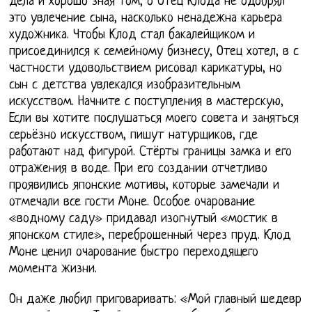
дела и хорошо зная том, о Отец Клода не одобрял
это увлечение сына, насколько ненадежна карьера
художника. Чтобы Клод стал бакалейщиком и
присоединился к семейному бизнесу, Отец хотел, в с
частности удовольствием рисовал карикатуры, но
сын с детства увлекался изобразительным
искусством. Начните с поступления в мастерскую,
Если вы хотите послушаться моего совета и заняться
серьёзно искусством, пишут натурщиков, где
работают над фигурой. Стёрты границы замка и его
отражения в воде. При его создании отчетливо
проявились японские мотивы, которые замечали и
отмечали все гости Моне. Особое очарование
«водному саду» придавал изогнутый «мостик в
японском стиле», переброшенный через пруд. Клод
Моне ценил очарование быстро переходящего
момента жизни.
Он даже любил приговаривать: «Мой главный шедевр