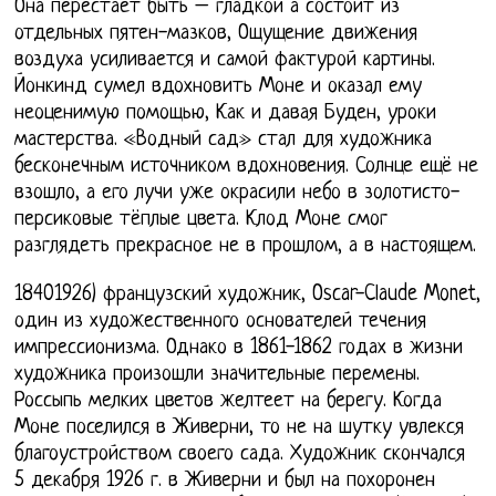
Она перестает быть – гладкой а состоит из
отдельных пятен-мазков, Ощущение движения
воздуха усиливается и самой фактурой картины.
Йонкинд сумел вдохновить Моне и оказал ему
неоценимую помощью, Как и давая Буден, уроки
мастерства. «Водный сад» стал для художника
бесконечным источником вдохновения. Солнце ещё не
взошло, а его лучи уже окрасили небо в золотисто-
персиковые тёплые цвета. Клод Моне смог
разглядеть прекрасное не в прошлом, а в настоящем.
18401926) французский художник, Oscar-Claude Monet,
один из художественного основателей течения
импрессионизма. Однако в 1861-1862 годах в жизни
художника произошли значительные перемены.
Россыпь мелких цветов желтеет на берегу. Когда
Моне поселился в Живерни, то не на шутку увлекся
благоустройством своего сада. Художник скончался
5 декабря 1926 г. в Живерни и был на похоронен