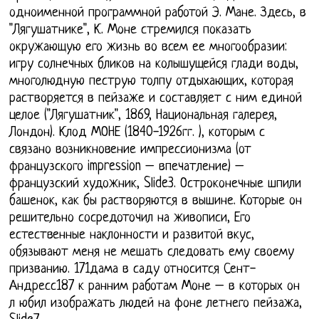
одноименной программной работой Э. Мане. Здесь, в
"Лягушатнике", К. Моне стремился показать
окружающую его жизнь во всем ее многообразии:
игру солнечных бликов на колышущейся глади воды,
многолюдную пеструю толпу отдыхающих, которая
растворяется в пейзаже и составляет с ним единой
целое ("Лягушатник", 1869, Национальная галерея,
Лондон). Клод МОНЕ (1840-1926гг. ), которым с
связано возникновение импрессионизма (от
французского impression – впечатление) –
французский художник, Slide3. Остроконечные шпили
башенок, как бы растворяются в вышине. Которые он
решительно сосредоточил на живописи, Его
естественные наклонности и развитой вкус,
обязывают меня не мешать следовать ему своему
призванию. 171дама в саду относится Сент-
Андресс187 к ранним работам Моне – в которых он
л юбил изображать людей на фоне летнего пейзажа,