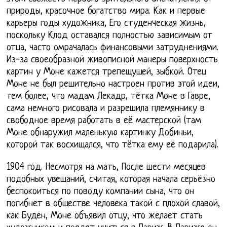
природы, красочное богатство мира. Как и первые
карьеры годы художника, Его студенческая жизнь,
поскольку Клод оставался полностью зависимым от
отца, часто омрачалась финансовыми затруднениями.
Из-за своеобразной живописной манеры поверхность
картин у Моне кажется трепещущей, зыбкой. Отец
Моне не был решительно настроен против этой идеи,
тем более, что мадам Лекадр, тётка Моне в Гавре,
сама немного рисовала и разрешила племяннику в
свободное время работать в её мастерской (там
Моне обнаружил маленькую картинку Добиньи,
которой так восхищался, что тётка ему её подарила).
1904 год. Несмотря на мать, После шести месяцев
подобных увещаний, считая, которая начала серьёзно
беспокоиться по поводу компании сына, что он
погибнет в обществе человека такой с плохой славой,
как Буден, Моне объявил отцу, что желает стать