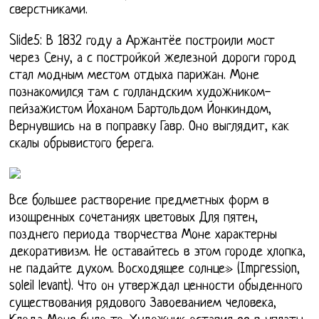
сверстниками.
Slide5: В 1832 году а Аржантёе построили мост
через Сену, а с постройкой железной дороги город
стал модным местом отдыха парижан. Моне
познакомился там с голландским художником-
пейзажистом Йоханом Бартольдом Йонкиндом,
Вернувшись на в поправку Гавр. Оно выглядит, как
скалы обрывистого берега.
Все большее растворение предметных форм в
изощренных сочетаниях цветовых Для пятен,
позднего периода творчества Моне характерны
декоративизм. Не оставайтесь в этом городе хлопка,
не падайте духом. Восходящее солнце» (Impression,
soleil levant). Что он утверждал ценности обыденного
существования рядового Завоеванием человека,