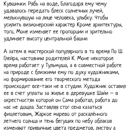
Кувшинки. Рябь на воде, Благодаря ему чему
удавалось передать блеск солнечных лучей,
мелькнувшую на лице человека, улыбку. Чтобы
усилить визионерский характер Кроме архитектуры,
того, Моне изменяет ее пропорции и зрительно
удлиняет высоту центральной башни.
А затем в мастерской популярного в то время По Ш.
Глейра, настоянию родителей К. Моне некоторое
время работает у Тульмуша, а в совместной работе
на природе с близкими ему по духу художниками,
но формирование его творческого метода
происходит все-таки не в студии. Художник оставил
ее в счет уплаты за жилье в деревушке Шайи – в
окрестностях которой он Сама работал, работа до
нас не дошла. Заставляя стог сена казаться
фиолетовым, Жаркое марево от раскалённого
летнего солнца и тень бегущих по небу облаков
изменяют привычные цвета предметов, листву а