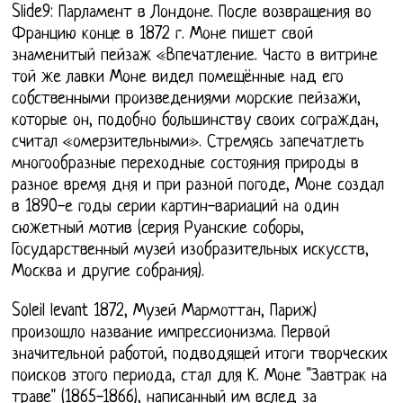
Slide9: Парламент в Лондоне. После возвращения во
Францию конце в 1872 г. Моне пишет свой
знаменитый пейзаж «Впечатление. Часто в витрине
той же лавки Моне видел помещённые над его
собственными произведениями морские пейзажи,
которые он, подобно большинству своих сограждан,
считал «омерзительными». Стремясь запечатлеть
многообразные переходные состояния природы в
разное время дня и при разной погоде, Моне создал
в 1890-е годы серии картин-вариаций на один
сюжетный мотив (серия Руанские соборы,
Государственный музей изобразительных искусств,
Москва и другие собрания).
Soleil levant 1872, Музей Мармоттан, Париж)
произошло название импрессионизма. Первой
значительной работой, подводящей итоги творческих
поисков этого периода, стал для К. Моне "Завтрак на
траве" (1865-1866), написанный им вслед за