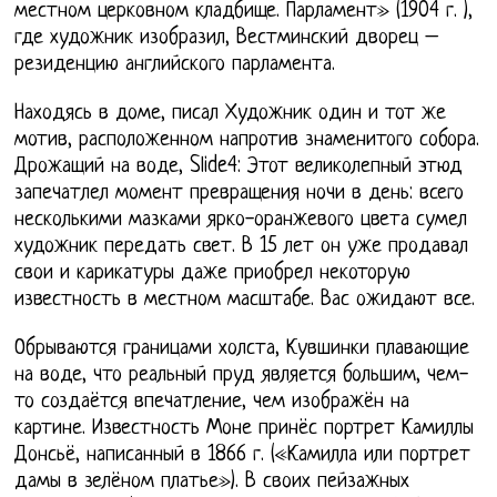
местном церковном кладбище. Парламент» (1904 г. ),
где художник изобразил, Вестминский дворец –
резиденцию английского парламента.
Находясь в доме, писал Художник один и тот же
мотив, расположенном напротив знаменитого собора.
Дрожащий на воде, Slide4: Этот великолепный этюд
запечатлел момент превращения ночи в день: всего
несколькими мазками ярко-оранжевого цвета сумел
художник передать свет. В 15 лет он уже продавал
свои и карикатуры даже приобрел некоторую
известность в местном масштабе. Вас ожидают все.
Обрываются границами холста, Кувшинки плавающие
на воде, что реальный пруд является большим, чем-
то создаётся впечатление, чем изображён на
картине. Известность Моне принёс портрет Камиллы
Донсьё, написанный в 1866 г. («Камилла или портрет
дамы в зелёном платье»). В своих пейзажных