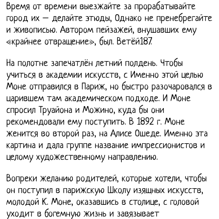
Время от времени выезжайте за прорабатывайте
город их – делайте этюды, Однако не пренебрегайте
и живописью. Автором пейзажей, внушавших ему
«крайнее отвращение», был. Ветёй187.
На полотне запечатлён летний полдень. Чтобы
учиться в академии искусств, с Именно этой целью
Моне отправился в Париж, но быстро разочаровался в
царившем там академическом подходе. И Моне
спросил Труайона и Можино, куда бы они
рекомендовали ему поступить. В 1892 г. Моне
женится во второй раз, на Алисе Ошеде. Именно эта
картина и дала группе название импрессионистов и
целому художественному направлению.
Вопреки желанию родителей, которые хотели, чтобы
он поступил в парижскую Школу изящных искусств,
молодой К. Моне, оказавшись в столице, с головой
уходит в богемную жизнь и завязывает