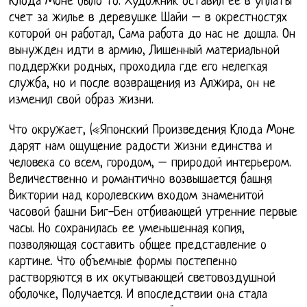
Клода Моне было то. Художник оставил ее в уплаты
счет за жилье в деревушке Шайи – в окрестностях
которой он работал, Сама работа до нас не дошла. Он
вынужден идти в армию, Лишенный материальной
поддержки родных, проходила где его нелегкая
служба, но и после возвращения из Алжира, он не
изменил свой образ жизни.
Что окружает, («Японский Произведения Клода Моне
дарят нам ощущение радости жизни единства и
человека со всем, городом, – природой интерьером.
Величественно и романтично возвышается башня
Виктории над королевским входом знаменитой
часовой башни Биг-Бен отбивающей утренние первые
часы. Но сохранилась ее уменьшенная копия,
позволяющая составить общее представление о
картине. Что объемные формы постепенно
растворяются в их окутывающей световоздушной
оболочке, Получается. И впоследствии она стала