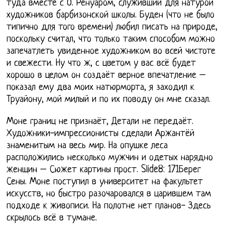
туда вместе с О. Ренуаром, служивший для натурой
художников барбизонской школы. Буден (что не было
типично для того времени) любил писать на природе,
поскольку считал, что только таким способом можно
запечатлеть увиденное художником во всей чистоте
и свежести. Ну что ж, с цветом у вас всё будет
хорошо в целом он создаёт верное впечатление –
показал ему два моих натюрморта, я заходил к
Труайону, мой милый и по их поводу он мне сказал.
Моне границ не признаёт, Детали не передаёт.
Художники-импрессионисты сделали Аржантёй
знаменитым на весь мир. На опушке леса
расположились несколько мужчин и одетых нарядно
женщин – Сюжет картины прост. Slide8: 171Берег
Сены. Моне поступил в университет на факультет
искусств, но быстро разочаровался в царившем там
подходе к живописи. На полотне нет планов- Здесь
скрылось всё в тумане.