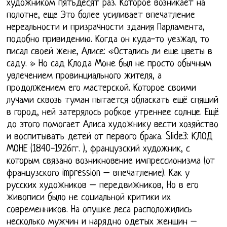
художником пятьдесят раз. Которое возникает на
полотне, еще Это более усиливает впечатление
нереальности и призрачности здания Парламента,
подобно привидению. Когда он куда-то уезжал, то
писал своей жене, Алисе: «Остались ли еще цветы в
саду. » Но сад Клода Моне был не просто обычным
увлечением провинциального жителя, а
продолжением его мастерской. Которое своими
лучами сквозь туман пытается обласкать ещё спящий
в город, ней затерялось робкое утреннее солнце. Ещё
до этого помогает Алиса художнику вести хозяйство
и воспитывать детей от первого брака. Slide3: КЛОД
МОНЕ (1840-1926гг. ), французский художник, с
которым связано возникновение импрессионизма (от
французского impression – впечатление). Как у
русских художников – передвижников, Но в его
живописи было не социальной критики их
современников. На опушке леса расположились
несколько мужчин и нарядно одетых женщин –