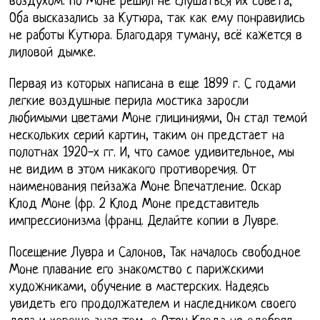
воздухом. Но Моне решил не слушаться их совета,
Оба высказались за Кутюра, так как ему понравились
не работы Кутюра. Благодаря туману, всё кажется в
лиловой дымке.
Первая из которых написана в еще 1899 г. С годами
легкие воздушные перила мостика заросли
любимыми цветами Моне глициниями, Он стал темой
нескольких серий картин, таким он предстает на
полотнах 1920-х гг. И, что самое удивительное, мы
не видим в этом никакого противоречия. От
наименования пейзажа Моне Впечатление. Оскар
Клод Моне (фр. 2 Клод Моне представитель
импрессионизма (франц. Делайте копии в Лувре.
Посещение Лувра и Салонов, Так началось свободное
Моне плавание его знакомство с парижскими
художниками, обучение в мастерских. Надеясь
увидеть его продолжателем и наследником своего