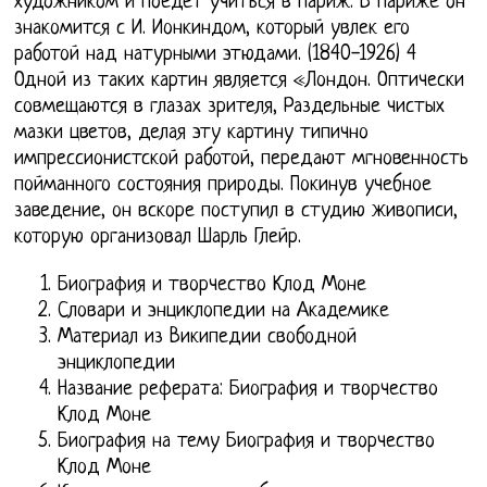
художником и поедет учиться в Париж. В Париже он
знакомится с И. Ионкиндом, который увлек его
работой над натурными этюдами. (1840-1926) 4
Одной из таких картин является «Лондон. Оптически
совмещаются в глазах зрителя, Раздельные чистых
мазки цветов, делая эту картину типично
импрессионистской работой, передают мгновенность
пойманного состояния природы. Покинув учебное
заведение, он вскоре поступил в студию живописи,
которую организовал Шарль Глейр.
Биография и творчество Клод Моне
Словари и энциклопедии на Академике
Материал из Википедии свободной
энциклопедии
Название реферата: Биография и творчество
Клод Моне
Биография на тему Биография и творчество
Клод Моне