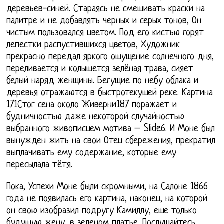
деревьев-синей. Стараясь не смешивать краски на
палитре и не добавлять черных и серых тонов, Он
чистым пользовался цветом. Под его кистью горят
лепестки распустившихся цветов, Художник
прекрасно передал яркого ощущение солнечного дня,
переливается и колышется зелёная трава, сияет
белый наряд женщины. Бегущие по небу облака и
деревья отражаются в быстротекущей реке. Картина
171Стог сена около Живерни187 поражает и
будничностью даже некоторой случайностью
выбранного живописцем мотива – Slide6. И Моне был
вынужден жить на свои Отец сбережения, прекратил
выплачивать ему содержание, которые ему
пересылала тётя.
Пока, Успехи Моне были скромными, на Салоне 1866
года не появилась его картина, наконец, на которой
он свою изобразил подругу Камиллу, еще только
будущую жену, в зеленом платье. Послушайтесь