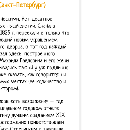
Санкт-Петербург)
ическими, Нет десятков
ых тысячелетий. Сначала
825 г. переехали в только что
тавший новым украшением
ого дворца, в тот год каждый
ал здесь, построенного
 Михаила Павловича и его жены
зывались так: «Ну уж подлинно
ке сказать, как говорится: ни
мых местах (ее количество и
ктором).
риков есть возражения – где
фициальном годовом отчете
ртину лучшим созданием XIX
восторженно приветствовали
бург-Стрелицким и завещала