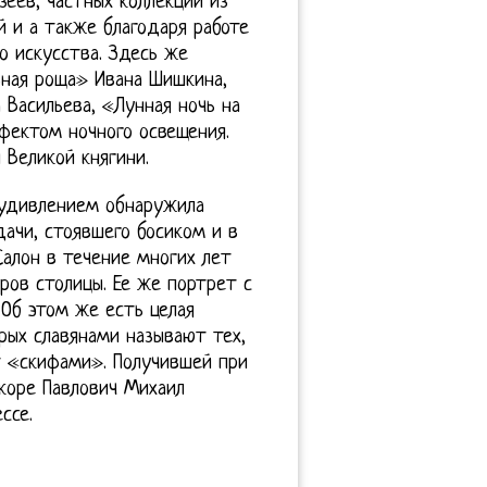
зеев, частных коллекций из
 и а также благодаря работе
о искусства. Здесь же
ная роща» Ивана Шишкина,
Васильева, «Лунная ночь на
ектом ночного освещения.
 Великой княгини.
 удивлением обнаружила
дачи, стоявшего босиком и в
алон в течение многих лет
ов столицы. Ее же портрет с
 Об этом же есть целая
орых славянами называют тех,
т «скифами». Получившей при
коре Павлович Михаил
ссе.