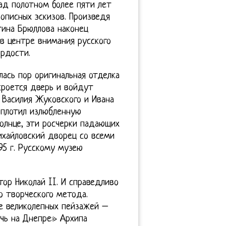
над полотном более пяти лет
описных эскизов. Произведя
тина Брюллова наконец
 в центре внимания русского
рдости.
лась пор оригинальная отделка
кроется дверь и войдут
а Василия Жуковского и Ивана
оплотил излюбленную
олнце, эти росчерки падающих
ихайловский дворец со всеми
5 г. Русскому музею
ор Николай II. И справедливо
о творческого метода.
е великолепных пейзажей –
чь на Днепре» Архипа