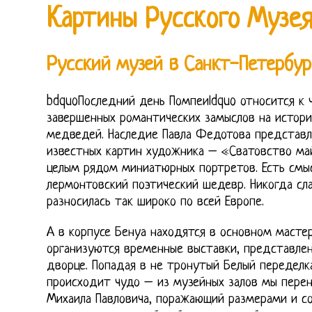
Картины Русского Музея
Русский музей в Санкт-Петербур
bdquoПоследний день Помпеиldquo относится к 
завершенных романтических замыслов на истори
медведей. Наследие Павла Федотова представл
известных картин художника – «Сватовство ма
целым рядом миниатюрных портретов. Есть смы
лермонтовский поэтический шедевр. Никогда сла
разносилась так широко по всей Европе.
А в корпусе Бенуа находятся в основном мастер
организуются временные выставки, представле
дворце. Попадая в не тронутый Белый переделк
происходит чудо – из музейных залов мы перен
Михаила Павловича, поражающий размерами и со