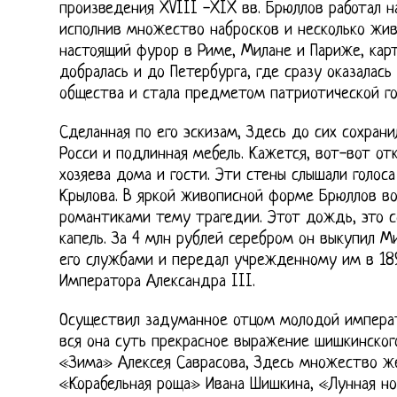
произведения XVIII -XIX вв. Брюллов работал 
исполнив множество набросков и несколько жив
настоящий фурор в Риме, Милане и Париже, кар
добралась и до Петербурга, где сразу оказалась
общества и стала предметом патриотической го
Сделанная по его эскизам, Здесь до сих сохрани
Росси и подлинная мебель. Кажется, вот-вот от
хозяева дома и гости. Эти стены слышали голос
Крылова. В яркой живописной форме Брюллов в
романтиками тему трагедии. Этот дождь, это с
капель. За 4 млн рублей серебром он выкупил М
его службами и передал учрежденному им в 189
Императора Александра III.
Осуществил задуманное отцом молодой императ
вся она суть прекрасное выражение шишкинског
«Зима» Алексея Саврасова, Здесь множество ж
«Корабельная роща» Ивана Шишкина, «Лунная но