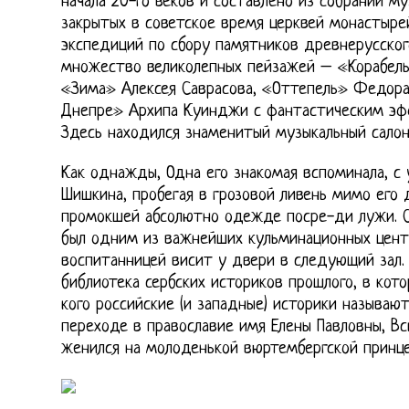
начала 20-го веков и составлено из собраний му
закрытых в советское время церквей монастырей
экспедиций по сбору памятников древнерусског
множество великолепных пейзажей – «Корабель
«Зима» Алексея Саврасова, «Оттепель» Федора 
Днепре» Архипа Куинджи с фантастическим эфф
Здесь находился знаменитый музыкальный салон
Как однажды, Одна его знакомая вспоминала, с
Шишкина, пробегая в грозовой ливень мимо его 
промокшей абсолютно одежде посре-ди лужи. С
был одним из важнейших кульминационных центр
воспитанницей висит у двери в следующий зал.
библиотека сербских историков прошлого, в кот
кого российские (и западные) историки называю
переходе в православие имя Елены Павловны, Вс
женился на молоденькой вюртембергской принце