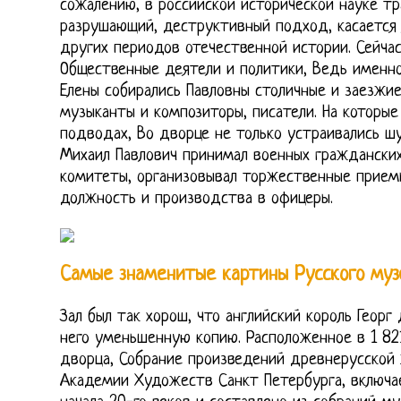
сожалению, в российской исторической науке т
разрушающий, деструктивный подход, касается 
других периодов отечественной истории. Сейчас
Общественные деятели и политики, Ведь именно
Елены собирались Павловны столичные и заезжие
музыканты и композиторы, писатели. На которые
подводах, Во дворце не только устраивались ш
Михаил Павлович принимал военных гражданских 
комитеты, организовывал торжественные приемы
должность и производства в офицеры.
Самые знаменитые картины Русского музе
Зал был так хорош, что английский король Георг
него уменьшенную копию. Расположенное в 1 821
дворца, Собрание произведений древнерусской 
Академии Художеств Санкт Петербурга, включае