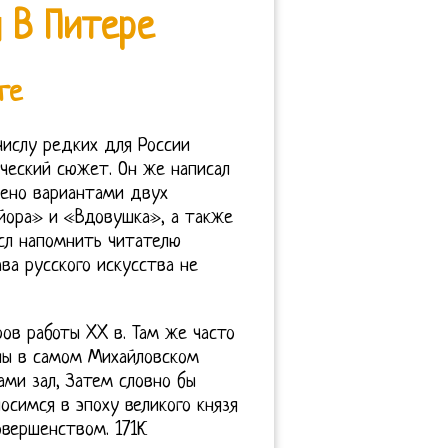
 В Питере
ге
числу редких для России
ческий сюжет. Он же написал
ено вариантами двух
йора» и «Вдовушка», а также
сл напомнить читателю
ва русского искусства не
ов работы XX в. Там же часто
ны в самом Михайловском
ами зал, Затем словно бы
осимся в эпоху великого князя
вершенством. 171К