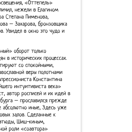
освещения, «Оттепель»
личил, нежели в Елагином
ра Степана Пименова,
ова – Захарова, бронзовщика
в. Увидел в окно это чудо и
ьный» оборот только
ян в исторических процессах.
тируют со спокойными,
авославной веры полотнами
мпрессиониста Константина
йшего интуитивиста века»
т, автор росписей и их идей в
рбурга – прославился прежде
е абсолютно иные, Здесь уже
вых залов. Сделанные к
 этюды, Шиш-киным,
ной роли «соавтора»