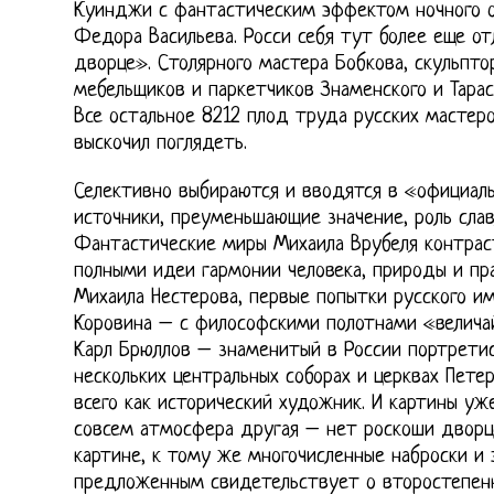
Куинджи с фантастическим эффектом ночного 
Федора Васильева. Росси себя тут более еще от
дворце». Столярного мастера Бобкова, скульпто
мебельщиков и паркетчиков Знаменского и Тарас
Все остальное 8212 плод труда русских мастеро
выскочил поглядеть.
Селективно выбираются и вводятся в «официал
источники, преуменьшающие значение, роль слав
Фантастические миры Михаила Врубеля контрас
полными идеи гармонии человека, природы и пр
Михаила Нестерова, первые попытки русского и
Коровина – с философскими полотнами «велича
Карл Брюллов – знаменитый в России портретис
нескольких центральных соборах и церквах Пете
всего как исторический художник. И картины уж
совсем атмосфера другая – нет роскоши дворцо
картине, к тому же многочисленные наброски и
предложенным свидетельствует о второстепен