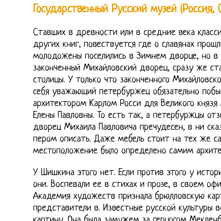
Государственный Русский музей (Россия, 
Ставших в древности или в средние века класс
других книг, повествуется где о славянах прошл
молодожены поселились в Зимнем дворце, но в 1
законченный Михайловский дворец, сразу же с
столицы. У только что законченного Михайловск
себя уважающий петербуржец обязательно побыв
архитектором Карлом Росси для Великого князя
Елены Павловны. То есть так, а петербуржцы от
дворец Михаила Павловича пречудесен, в ни сказ
пером описать. Даже мебель стоит на тех же са
местоположение было определено самим архите
У Шишкина этого нет. Если против этого у исто
они. Воспевали ее в стихах и прозе, в своем о
Академия художеств признала брюлловскую ка
представители в. Известные русской культуры 
картину. Она была замужем за герцогом Меклен