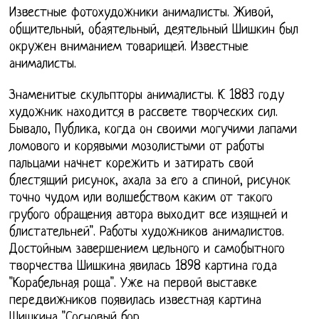
Известные фотохудожники анималисты. Живой,
общительный, обаятельный, деятельный Шишкин был
окружен вниманием товарищей. Известные
анималисты.
Знаменитые скульпторы анималисты. К 1883 году
художник находится в рассвете творческих сил.
Бывало, Публика, когда он своими могучими лапами
ломового и корявыми мозолистыми от работы
пальцами начнет корежить и затирать свой
блестящий рисунок, ахала за его а спиной, рисунок
точно чудом или волшебством каким от такого
грубого обращения автора выходит все изящней и
блистательней". Работы художников анималистов.
Достойным завершением цельного и самобытного
творчества Шишкина явилась 1898 картина года
"Корабельная роща". Уже на первой выставке
передвижников появилась известная картина
Шишкина "Сосновый бор.