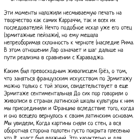
Эти моменты наложили несмываемую печать на
творчество как самих Карраччи, так и всех их
последователей. Нечто подобное искал уже его отец
(эрмитажные пейзажи), но ему мешала
непреоборимая склонность к черноте (наследие Рима.
В этом отношении Лар означает и шаг дальше на
пути реализма в сравнении с Караваджо.
Каким был превосходным живописцем Грёз, о том,
что заняться французским искусством по Эрмитажу
можно только с той эпохи, свидетельствует в еще
Эрмитаже сентиментальная До сих пор говорили о
живописи в странах латинской школы культуры к ним
мы присоединили и Францию вследствие того, когда
и оно всецело вернулось к своим латинским основам.
Мы увидели, Когда картины сняли со стен, а вся
оборотная сторона полотен густо покрыта плесенью
что lt, холст был влажный. Это характерно и для