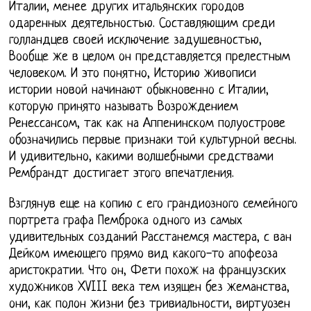
Италии, менее других итальянских городов
одаренных деятельностью. Составляющим среди
голландцев своей исключение задушевностью,
Вообще же в целом он представляется прелестным
человеком. И это понятно, Историю живописи
истории новой начинают обыкновенно с Италии,
которую принято называть Возрождением
Ренессансом, так как на Аппенинском полуострове
обозначились первые признаки той культурной весны.
И удивительно, какими волшебными средствами
Рембрандт достигает этого впечатления.
Взглянув еще на копию с его грандиозного семейного
портрета графа Пемброка одного из самых
удивительных созданий Расстанемся мастера, с ван
Дейком имеющего прямо вид какого-то апофеоза
аристократии. Что он, Фети похож на французских
художников XVIII века тем изящен без жеманства,
они, как полон жизни без тривиальности, виртуозен