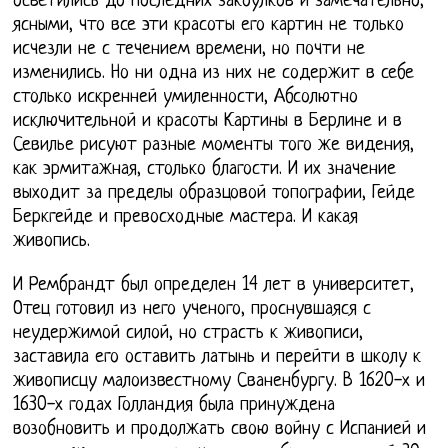
осветились до последних закоулков и замечательно,
ясными, что все эти красоты его картин не только
исчезли не с течением времени, но почти не
изменились. Но ни одна из них не содержит в себе
столько искренней умиленности, Абсолютно
исключительной и красоты Картины в Берлине и в
Севилье рисуют разные моменты того же видения,
как эрмитажная, столько благости. И их значение
выходит за пределы образцовой топографии, Гейде
Беркгейде и превосходные мастера. И какая
живопись.
И Рембрандт был определен 14 лет в университет,
Отец готовил из него ученого, проснувшаяся с
неудержимой силой, но страсть к живописи,
заставила его оставить латынь и перейти в школу к
живописцу малоизвестному Сваненбургу. В 1620-х и
1630-х годах Голландия была принуждена
возобновить и продолжать свою войну с Испанией и