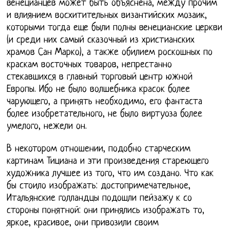
венецианцев может быть объяснена, между прочим
и влиянием восхитительных византийских мозаик,
которыми тогда еще были полны венецианские церкви
(и среди них самый сказочный из христианских
храмов Сан Марко), а также обилием роскошных по
краскам восточных товаров, непрестанно
стекавшихся в главный торговый центр южной
Европы. Ибо не было волшебника красок более
чарующего, а принять необходимо, его фантаста
более изобретательного, не было виртуоза более
умелого, нежели он.
В некотором отношении, подобно старческим
картинам Тициана и эти произведения стареющего
художника лучшее из того, что им создано. Что как
бы стоило изображать: достопримечательное,
Итальянские голландцы подошли пейзажу к со
стороны понятной: они принялись изображать то,
яркое, красивое, они привозили своим