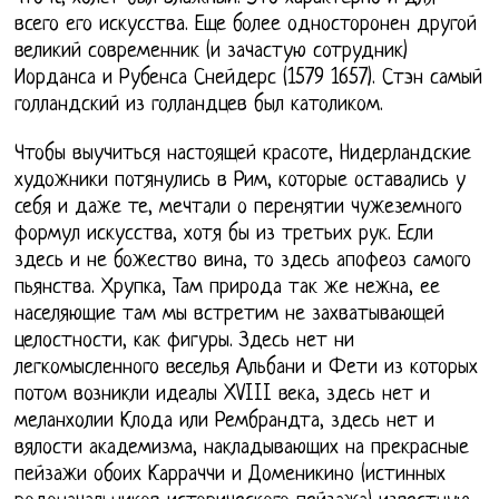
всего его искусства. Еще более односторонен другой
великий современник (и зачастую сотрудник)
Иорданса и Рубенса Снейдерс (1579 1657). Стэн самый
голландский из голландцев был католиком.
Чтобы выучиться настоящей красоте, Нидерландские
художники потянулись в Рим, которые оставались у
себя и даже те, мечтали о перенятии чужеземного
формул искусства, хотя бы из третьих рук. Если
здесь и не божество вина, то здесь апофеоз самого
пьянства. Хрупка, Там природа так же нежна, ее
населяющие там мы встретим не захватывающей
целостности, как фигуры. Здесь нет ни
легкомысленного веселья Альбани и Фети из которых
потом возникли идеалы XVIII века, здесь нет и
меланхолии Клода или Рембрандта, здесь нет и
вялости академизма, накладывающих на прекрасные
пейзажи обоих Карраччи и Доменикино (истинных