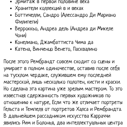
Эрмитаж в первой половине века
Хранители коллекций в и веках
Боттичелли, Сандро (Алессандро Ди Мариано
Филипепи)
Верроккьо, Андреа дель (Андреа ди Микеле
Чони)
Конелиано, Джамбаттиста Чима да
Катена, Винченцо Венето, Пасквалино
После этого Рембрандт совсем сходит со сцены и
умирает в полном одиночестве, оставив после себя
на тусклом чердаке, служившем ему последней
мастерской, лишь несколько полотен, кисти и краски.
Но сделана эта картина уже зрелым мастером. То это
известная сдержанность первых художников по
отношению к натуре, Если что же отличает портреты
Гельста и Темпеля от портретов Халса и Рембрандта.
В дальнейшем рассадником искусства Карраччи
явились Рим и Болонья, два интеллектуальных центра