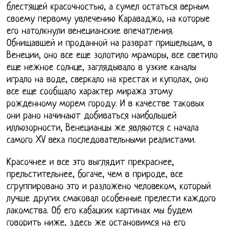
блестящей красочностью, а сумел остаться верным
своему первому увлечению Караваджо, на которые
его натолкнули венецианские впечатления.
Обнищавшей и проданной на разврат пришельцам, в
Венеции, оно все еще золотило мраморы, все светило
еще нежное солнце, заглядывало в узкие каналы
играло на воде, сверкало на крестах и куполах, оно
все еще сообщало характер миража этому
рожденному морем городу. И в качестве таковых
они рано начинают добиваться наибольшей
иллюзорности, Венецианцы же являются с начала
самого XV века последовательными реалистами.
Красочнее и все это выглядит прекраснее,
прельстительнее, богаче, чем в природе, все
сгруппировано это и разложено человеком, который
лучше других смаковал особенные прелести каждого
лакомства. Об его кабацких картинах мы будем
говорить ниже, здесь же остановимся на его