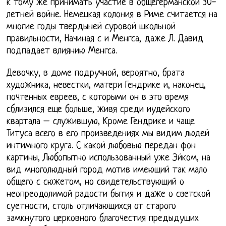
к тому же принимать участие в общегерманской 30-
летней войне. Немецкая колония в Риме считается на
многие годы твердыней суровой школьной
правильности, Начиная с и Менгса, даже Л. Давид
подпадает влиянию Менгса.
Девочку, в доме подручной, вероятно, брата
художника, невестки, матери Гендрике и, наконец,
почтенных евреев, с которыми он в это время
сблизился еще больше, живя среди иудейского
квартала – служившую, Кроме Гендрике и чаще
Титуса всего в его произведениях мы видим людей
интимного круга. С какой любовью передан фон
картины, Любопытно использованный уже Эйком, на
вид многолюдный город мотив имеющий так мало
общего с сюжетом, но свидетельствующий о
неопреодолимой радости бытия и даже о светской
суетности, столь отличающихся от старого
замкнутого церковного благочестия предыдущих