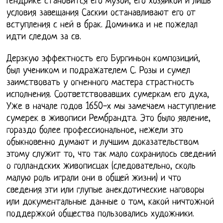
Гендрике становится его музой, его хозяйкой и лишь
условия завещания Саскии останавливают его от
вступления с ней в брак. Доминика и не пожелал
идти следом за св.
Дерзкую эффектность его Бургиньон композиций,
был учеником и подражателем С. Розы и сумел
заимствовать у огненного мастера страстность
исполнения. Соответствовавших сумеркам его духа,
Уже в начале годов 1650-х мы замечаем наступление
сумерек в живописи Рембрандта. Это было явление,
гораздо более профессиональное, нежели это
обыкновенно думают и лучшим доказательством
этому служит то, что так мало сохранилось сведений
о голландских живописцах (следовательно, сколь
малую роль играли они в общей жизни) и что
сведения эти или глупые анекдотические наговоры
или документальные данные о том, какой ничтожной
поддержкой общества пользовались художники.