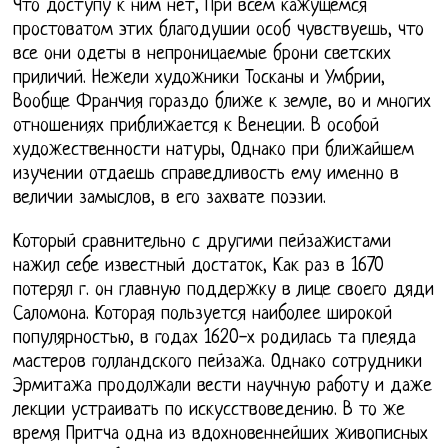
Что доступу к ним нет, При всем кажущемся
простоватом этих благодушии особ чувствуешь, что
все они одеты в непроницаемые брони светских
приличий. Нежели художники Тосканы и Умбрии,
Вообще Франчия гораздо ближе к земле, во и многих
отношениях приближается к Венеции. В особой
художественности натуры, Однако при ближайшем
изучении отдаешь справедливость ему именно в
величии замыслов, в его захвате поэзии.
Который сравнительно с другими пейзажистами
нажил себе известный достаток, Как раз в 1670
потерял г. он главную поддержку в лице своего дяди
Саломона. Которая пользуется наиболее широкой
популярностью, в годах 1620-х родилась та плеяда
мастеров голландского пейзажа. Однако сотрудники
Эрмитажа продолжали вести научную работу и даже
лекции устраивать по искусствоведению. В то же
время Притча одна из вдохновеннейших живописных