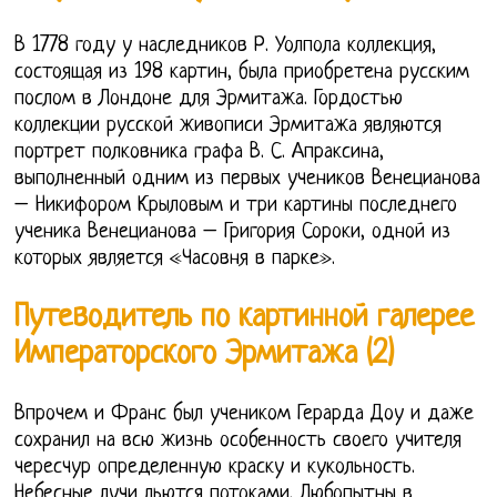
В 1778 году у наследников Р. Уолпола коллекция,
состоящая из 198 картин, была приобретена русским
послом в Лондоне для Эрмитажа. Гордостью
коллекции русской живописи Эрмитажа являются
портрет полковника графа В. С. Апраксина,
выполненный одним из первых учеников Венецианова
– Никифором Крыловым и три картины последнего
ученика Венецианова – Григория Сороки, одной из
которых является «Часовня в парке».
Путеводитель по картинной галерее
Императорского Эрмитажа (2)
Впрочем и Франс был учеником Герарда Доу и даже
сохранил на всю жизнь особенность своего учителя
чересчур определенную краску и кукольность.
Небесные лучи льются потоками. Любопытны в