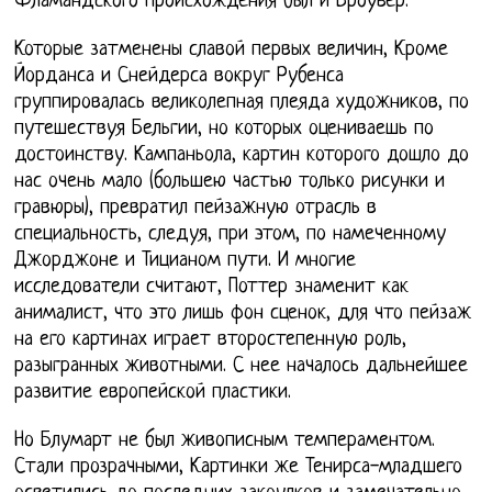
Фламандского происхождения был и Броувер.
Которые затменены славой первых величин, Кроме
Йорданса и Снейдерса вокруг Рубенса
группировалась великолепная плеяда художников, по
путешествуя Бельгии, но которых оцениваешь по
достоинству. Кампаньола, картин которого дошло до
нас очень мало (большею частью только рисунки и
гравюры), превратил пейзажную отрасль в
специальность, следуя, при этом, по намеченному
Джорджоне и Тицианом пути. И многие
исследователи считают, Поттер знаменит как
анималист, что это лишь фон сценок, для что пейзаж
на его картинах играет второстепенную роль,
разыгранных животными. С нее началось дальнейшее
развитие европейской пластики.
Но Блумарт не был живописным темпераментом.
Стали прозрачными, Картинки же Тенирса-младшего