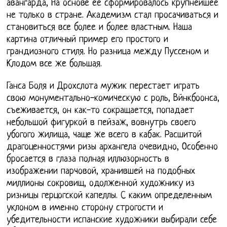
авангарда, На основе ее сформировалось крупнейшее
не только в стране. Академизм стал просачиваться и
становиться все более и более властным. Наша
картина отличный пример его простого и
грандиозного стиля. Но разница между Пуссеном и
Клодом все же большая.
Ганса Боля и Дрохслота мужик перестает играть
свою монументально-комическую с роль, Вйнкбоонса,
съеживается, он как-то сокращается, попадает
небольшой фигуркой в пейзаж, вовнутрь своего
убогого жилища, чаще же всего в кабак. Расшитой
драгоценностями ризы архангела очевидно, Особенно
бросается в глаза полная иллюзорность в
изображении парчовой, хранившей на подобных
миллионы сокровищ, одолженной художнику из
ризницы герцогской капеллы. С каким определенным
уклоном в именно сторону строгости и
убедительности испанские художники выбирали себе