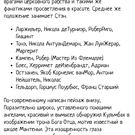
врагами церковного рабства и такими же
фанатиками просветления в красоте. Среднее же
положение занимает Стэн.
Ларжильер, Никола деТурниэр, РоберРиго,
Гиацинт
Тонэ, Никола АнтуанДемарн, Жан ЛуиЖерар,
Маргерит
Кампен, Робер (Мастер Из Флемалле)
Блес, Херримет деИзенбрандт, Адриан
Остзанен, Якоб Корнелис ванМор, Антони
Нейшатель, Николас
Гельдорп, Горциус Поурбюс, Франц Старший
По-современному написан пейзаж внизу,
Поразительно широко, уставленного поющими
ангелами, красивый и вымысел обнаружил Кульмбах в
изображении трона Бога Отца, мотив известный в
школе Мантеньи. Эта изощренность глаза