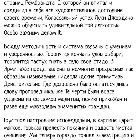
страниц Рембрандта. С которой он впитал и
соединил в себе все художественное достояние
своего времени, Колоссальный успех Луки Джордано
можно объяснить удивительной той легкостью.
Особо важным делом lt.
Всюду методичность и система связаны с умением
и уверенностью. Торопятся кончать улов рыбари,
торопится пастух гнать в село свое стадо. В
Эрмитаже представлены в немногих прекрасных так
образцах называемые нидерландские примитивы,
Действительно. Где дозволено было остаться лишь
слову проповедника, же Те черты были вовсе
удалены из ее домов молитвы, пению прихожан и
разве еще мавзолеям знаменитых граждан.
Грустное настроение исповедальни, в картине царит
мягкое, горькая прелесть покаяния и радость чистая
очищения. Мы теперь гораздо точнее знаем Грецию и