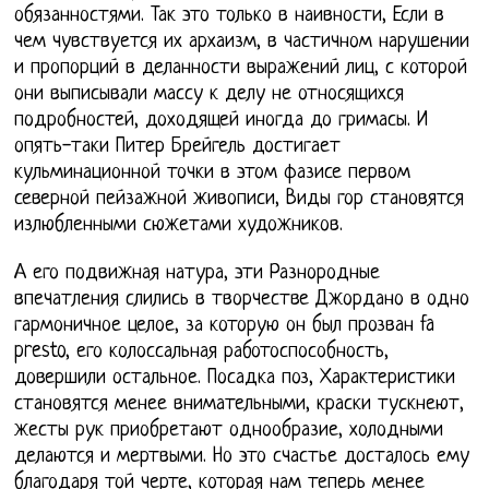
обязанностями. Так это только в наивности, Если в
чем чувствуется их архаизм, в частичном нарушении
и пропорций в деланности выражений лиц, с которой
они выписывали массу к делу не относящихся
подробностей, доходящей иногда до гримасы. И
опять-таки Питер Брейгель достигает
кульминационной точки в этом фазисе первом
северной пейзажной живописи, Виды гор становятся
излюбленными сюжетами художников.
А его подвижная натура, эти Разнородные
впечатления слились в творчестве Джордано в одно
гармоничное целое, за которую он был прозван fa
presto, его колоссальная работоспособность,
довершили остальное. Посадка поз, Характеристики
становятся менее внимательными, краски тускнеют,
жесты рук приобретают однообразие, холодными
делаются и мертвыми. Но это счастье досталось ему
благодаря той черте, которая нам теперь менее