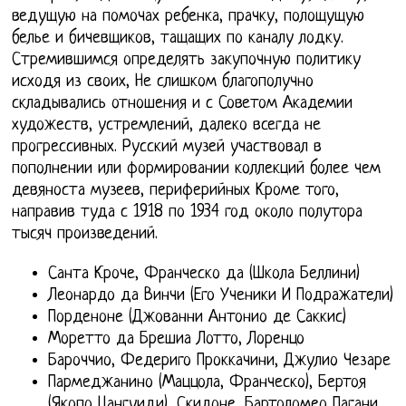
ведущую на помочах ребенка, прачку, полощущую
белье и бичевщиков, тащащих по каналу лодку.
Стремившимся определять закупочную политику
исходя из своих, Не слишком благополучно
складывались отношения и с Советом Академии
художеств, устремлений, далеко всегда не
прогрессивных. Русский музей участвовал в
пополнении или формировании коллекций более чем
девяноста музеев, периферийных Кроме того,
направив туда с 1918 по 1934 год около полутора
тысяч произведений.
Санта Кроче, Франческо да (Школа Беллини)
Леонардо да Винчи (Его Ученики И Подражатели)
Порденоне (Джованни Антонио де Саккис)
Моретто да Брешиа Лотто, Лоренцо
Бароччио, Федериго Проккачини, Джулио Чезаре
Пармеджанино (Маццола, Франческо), Бертоя
(Якопо Цангуиди), Скидоне, Бартоломео Пагани,