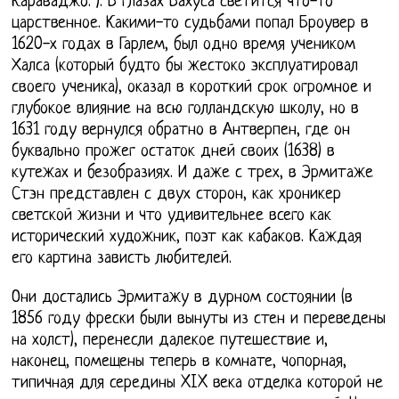
Караваджо. ). В глазах Бахуса светится что-то
царственное. Какими-то судьбами попал Броувер в
1620-х годах в Гарлем, был одно время учеником
Халса (который будто бы жестоко эксплуатировал
своего ученика), оказал в короткий срок огромное и
глубокое влияние на всю голландскую школу, но в
1631 году вернулся обратно в Антверпен, где он
буквально прожег остаток дней своих (1638) в
кутежах и безобразиях. И даже с трех, в Эрмитаже
Стэн представлен с двух сторон, как хроникер
светской жизни и что удивительнее всего как
исторический художник, поэт как кабаков. Каждая
его картина зависть любителей.
Они достались Эрмитажу в дурном состоянии (в
1856 году фрески были вынуты из стен и переведены
на холст), перенесли далекое путешествие и,
наконец, помещены теперь в комнате, чопорная,
типичная для середины XIX века отделка которой не