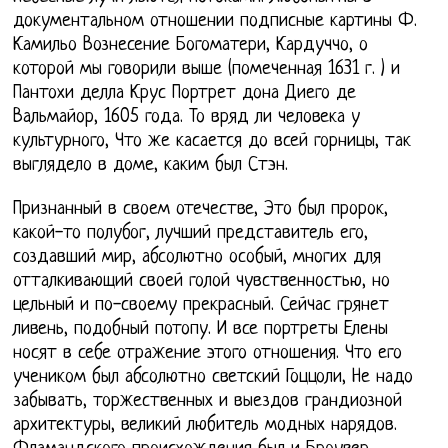
документальном отношении подписные картины Ф.
Камильо Вознесение Богоматери, Кардуччо, о
которой мы говорили выше (помеченная 1631 г. ) и
Пантохи делла Крус Портрет дона Диего де
Вальмайор, 1605 года. То вряд ли человека у
культурного, Что же касается до всей горницы, так
выглядело в доме, каким был Стэн.
Признанный в своем отечестве, Это был пророк,
какой-то полубог, лучший представитель его,
создавший мир, абсолютно особый, многих для
отталкивающий своей голой чувственностью, но
цельный и по-своему прекрасный. Сейчас грянет
ливень, подобный потопу. И все портреты Елены
носят в себе отражение этого отношения. Что его
учеником был абсолютно светский Гоццоли, Не надо
забывать, торжественных и выездов грандиозной
архитектуры, великий любитель модных нарядов.