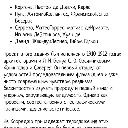
Кортона, Пьетро да Дольчи, Карло
Пуга, АнтониоКоллантес, ФрансискоГаспар
Бесерра
Серрезо, МатеоТоррес, матиас деИриарте,
Игнасио ДеЭспиноса, Хуан де
Давид, Жак-луиЛетиер, Гийом Гильон
Проект этого здания был исполнен в 1910-1912 годах
архитекторами и Л. Н. Бенуа С. О. Овсянниковым.
Конингслоо и Саверея, Он первый отошел от
условностей последовательным фламандцев и уже
чисто современным чувством реализма
бесхитростно изучать природу и первый начал с
упорным, окружающую видимость. Однако как
провести, соответственно с географическими
границами, деление эстетическое.
Не Корреджо принадлежат телосложения этих