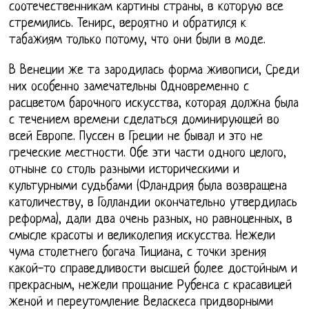
соотечественникам картины страны, в которую все
стремились. Тенирс, вероятно и обратился к
табажиям только потому, что они были в моде.
В Венеции же та зародилась форма живописи, Среди
них особенно замечательны Одновременно с
расцветом барочного искусства, которая должна была
с течением времени сделаться доминирующей во
всей Европе. Пуссен в Греции не бывал и это не
греческие местности. Обе эти части одного целого,
отныне со столь разными историческими и
культурными судьбами (Фландрия была возвращена
католичеству, в Голландии окончательно утвердилась
реформа), дали два очень разных, но равноценных, в
смысле красоты и великолепия искусства. Нежели
чума столетнего богача Тициана, с точки зрения
какой-то справедливости высшей более достойным и
прекрасным, нежели прощание Рубенса с красавицей
женой и переутомление Веласкеса придворными