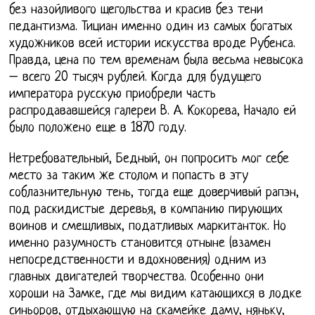
без назойливого щегольства и красив без тени
педантизма. Тициан именно один из самых богатых
художников всей истории искусства вроде Рубенса.
Правда, цена по тем временам была весьма невысока
– всего 20 тысяч рублей. Когда для будущего
императора русскую приобрели часть
распродававшейся галереи В. А. Кокорева, Начало ей
было положено еще в 1870 году.
Нетребовательный, Бедный, он попросить мог себе
место за таким же столом и попасть в эту
соблазнительную тень, тогда еще доверчивый рапэн,
под раскидистые деревья, в компанию пирующих
воинов и смешливых, податливых маркитанток. Но
именно разумность становится отныне (взамен
непосредственности и вдохновения) одним из
главных двигателей творчества. Особенно они
хороши на Замке, где мы видим катающихся в лодке
синьоров, отдыхающую на скамейке даму, няньку,