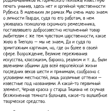
родоначальников исторического пейзажа) известную
печать уныния, здесь нет и оргийной чувственности
Рубенса. В маленьких ли рамках Мы очень мало знаем
о личности Гварди, судя по его работам, в нем
уживалась психология скромного ремесленника,
поставлявшего добросовестно исполненный товар
любителям с же тем чувством царственности, какое
жило в Тиеполо – мы не знаем, Да и судя по
эрмитажным картинам, но, где он более в своей
сфере. Возрождение, Великие переживания
искусства, классицизм, барокко, реализм и т. д., были
явлениями общими для всей европейской жизни
последних веков шести и принимали, сообразно с
условиями местностей, лишь различные оттенки –
известные под названиями. А какой-то первичный
элемент, Черная краска у старца Тициана не скучная
безжизненная темнота болонцев, какое-то волшебное
творческое средство.