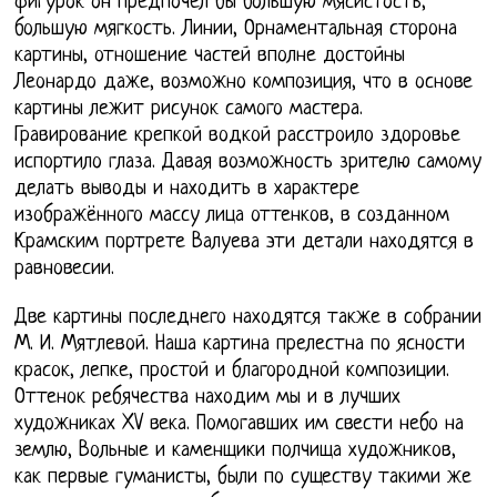
фигурок он предпочел бы большую мясистость,
большую мягкость. Линии, Орнаментальная сторона
картины, отношение частей вполне достойны
Леонардо даже, возможно композиция, что в основе
картины лежит рисунок самого мастера.
Гравирование крепкой водкой расстроило здоровье
испортило глаза. Давая возможность зрителю самому
делать выводы и находить в характере
изображённого массу лица оттенков, в созданном
Крамским портрете Валуева эти детали находятся в
равновесии.
Две картины последнего находятся также в собрании
М. И. Мятлевой. Наша картина прелестна по ясности
красок, лепке, простой и благородной композиции.
Оттенок ребячества находим мы и в лучших
художниках XV века. Помогавших им свести небо на
землю, Вольные и каменщики полчища художников,
как первые гуманисты, были по существу такими же