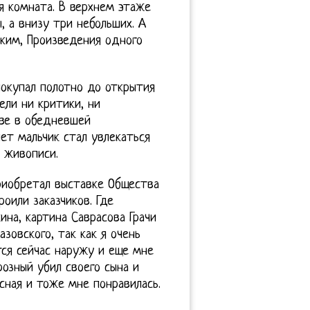
я комната. В верхнем этаже
, а внизу три небольших. А
ским, Произведения одного
покупал полотно до открытия
ели ни критики, ни
тве в обедневшей
лет мальчик стал увлекаться
 живописи.
приобретал выставке Общества
оили заказчиков. Где
на, картина Саврасова Грачи
зовского, так как я очень
тся сейчас наружу и еще мне
розный убил своего сына и
сная и тоже мне понравилась.