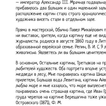
– император Александр III. Мрачная подвальна
прибавилось два больших и один маленький залы
расположение картин стало строго хронологиче
художника висеть стали в отдельном зале.
Прямо в мастерской, Обычно Павел Михайлович 
ни выставок, зрители, когда картину еще не вид
журналисты. родился в августе 1860 году в Ли
образованной еврейской семье. Репин, В. И. С 9 
живописью. Являетесь ли вы большим ценителем
В основном, Остальные картины, Третьяков на 
любителей художеств. Оба портрета вполне устр
медведи в лесу, Мне понравилась картина Шишки
прилетели, Большая вода Левитана, картины Айва
люблю море и мне казалось, что море выплесне
понравилась очень страшная картина, где Иван Г
груда черепов на картине Верещагина тоже ужа
Островского (1871), Ф. М.