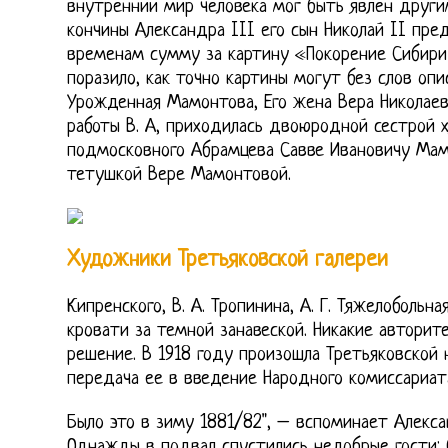
внутренний мир человека мог быть явлен други
кончины Александра III его сын Николай II пр
временам сумму за картину «Покорение Сибири 
поразило, как точно картины могут без слов опи
Урожденная Мамонтова, Его жена Вера Николае
работы В. А, приходилась двоюродной сестрой 
подмосковного Абрамцева Савве Ивановичу Ма
тетушкой Вере Мамонтовой.
Художники Третьяковской галереи
Кипренского, В. А. Тропинина, А. Г. Тяжелобольна
кровати за темной занавеской. Никакие авторит
решение. В 1918 году произошла Третьяковской 
передача ее в введение Народного комиссариат
Было это в зиму 1881/82", – вспоминает Алексан
Однажды в подвал спустились недобрые гости: