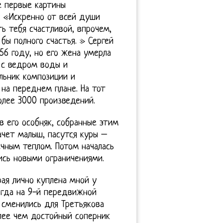
е первые картины
: «Искренно от всей души
ь тебя счастливой, впрочем,
бы полного счастья. » Сергей
56 году, но его жена умерла
 с ведром воды и
льник композиции и
на переднем плане. На тот
лее 3000 произведений.
в его особняк, собранные этим
ачет малыш, пасутся куры –
чным теплом. Потом началась
ись новыми ограничениями.
ая лично куплена мной у
огда на 9-й передвижной
– сменились для Третьякова
олее чем достойный соперник