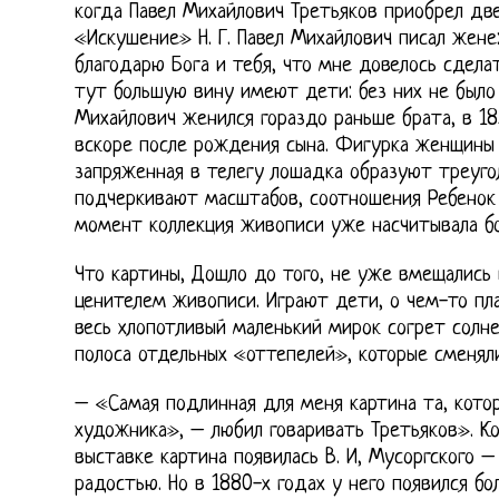
когда Павел Михайлович Третьяков приобрел дв
«Искушение» Н. Г. Павел Михайлович писал жене
благодарю Бога и тебя, что мне довелось сделат
тут большую вину имеют дети: без них не было 
Михайлович женился гораздо раньше брата, в 18
вскоре после рождения сына. Фигурка женщины
запряженная в телегу лошадка образуют треуго
подчеркивают масштабов, соотношения Ребенок 
момент коллекция живописи уже насчитывала бо
Что картины, Дошло до того, не уже вмещались 
ценителем живописи. Играют дети, о чем-то пл
весь хлопотливый маленький мирок согрет солне
полоса отдельных «оттепелей», которые сменял
– «Самая подлинная для меня картина та, котор
художника», – любил говаривать Третьяков». К
выставке картина появилась В. И, Мусоргского 
радостью. Но в 1880-х годах у него появился б