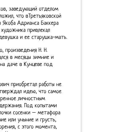
ков, заведующий отделом
ожил, что вТретьяковской
ы Якоба Адрианса Баккера
 художника привлекал
 девушка и ее старушка-мать.
о, произведения Н. Н.
ался в месяцы зимние и
 на даче в Кунцеве под
ович приобретал работы не
утверждал идею, что самое
оренное личностным
одержания. Под копытами
елочки сосенки – метафора
ие или уныние и грусть,
рения, с этого момента,