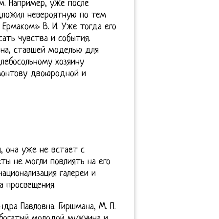
м. Например, уже после
едложил невероятную по тем
Ермаком» В. И. Уже тогда его
сать чувства и события.
вна, ставшей моделью для
хлебосольному хозяину
монтову двоюродной и
я, она уже не встает с
еты не могли повлиять на его
национализация галереи и
а просвещения.
дра Павловна. Гиршмана, М. П.
 богатый молодой мужчина и