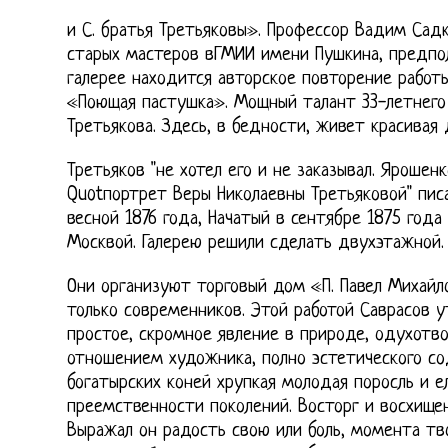
и С. братья Третьяковы». Профессор Вадим Сад
старых мастеров вГМИИ имени Пушкина, предпол
галерее находится авторское повторение работ
«Поющая пастушка». Мощный талант 33-летнего
Третьякова. Здесь, в бедности, живет красивая
Третьяков "не хотел его и не заказывал. Ярошенк
Quotпортрет Веры Николаевны Третьяковой" пис
весной 1876 года, Начатый в сентябре 1875 года
Москвой. Галерею решили сделать двухэтажной.
Они организуют торговый дом «П. Павел Михайл
только современников. Этой работой Саврасов 
простое, скромное явление в природе, одухотв
отношением художника, полно эстетического с
богатырских коней хрупкая молодая поросль и 
преемственности поколений. Восторг и восхищен
Выражал он радость свою или боль, момента тво