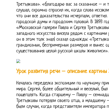
Третьякова». «благодарю вас за сказанное – и 
слушал, скромно спросил их, когда слова иссякли
что они все доказательства исчерпали, ответил
городской думы и городским головой. В 1893 го
«Московской галереи Павла и Сергея Третьяковы
западного искусства висела рядом с картинами 
он в этом толк знал) сказал однажды: «Третьяк
грандиозных, беспримерных размеров и вынес од
существования целой русской школы живописи».
Урок развития речи – описание картины
Началась переделка экспозиции по научному при
мира. Сергей, более общительный и веселый, был
пощеголять. Когда старшему – Павлу – семнадц
Третьяковы потеряли своего отца, а младшему 
были случаи, когда представители императора 