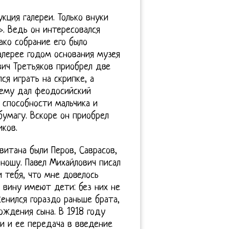
кция галереи. Только внуки
». Ведь он интересовался
ко собрание его было
алерее годом основания музея
вич Третьяков приобрел две
ся играть на скрипке, а
 ему дал феодосийский
 способности мальчика и
бумагу. Вскоре он приобрел
ков.
итана были Перов, Саврасов,
ношу. Павел Михайлович писал
 тебя, что мне довелось
 вину имеют дети: без них не
женился гораздо раньше брата,
ождения сына. В 1918 году
и и ее передача в введение