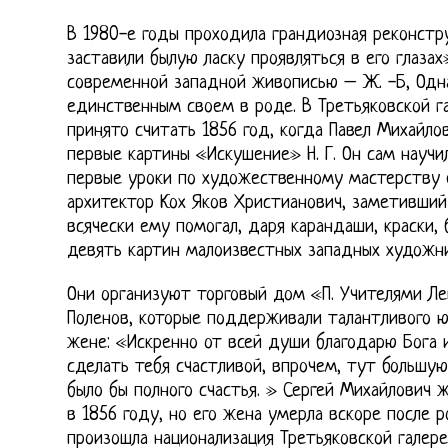
В 1980-е годы проходила грандиозная реконстру
заставили былую ласку проявляться в его глазах
современной западной живописью – Ж. -Б, Одна
единственным своем в роде. В Третьяковской г
принято считать 1856 год, когда Павел Михайло
первые картины «Искушение» Н. Г. Он сам научил
первые уроки по художественному мастерству
архитектор Кох Яков Христианович, заметивший
всячески ему помогал, даря карандаши, краски, 
девять картин малоизвестных западных художни
Они организуют торговый дом «П. Учителями Лев
Поленов, которые поддерживали талантливого ю
жене: «Искренно от всей души благодарю Бога и
сделать тебя счастливой, впрочем, тут большую
было бы полного счастья. » Сергей Михайлович 
в 1856 году, но его жена умерла вскоре после р
произошла национализация Третьяковской галере