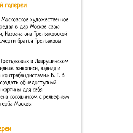
й галереи
в Московское художественное
передал в дар Москве свою
, Названа она Третьяковской
 смерти братья Третьяковы
 Третьяковых в Лаврушинском
чилище живописи, ваяния и
 контрабандистами» В. Г. В
я создать общедоступный
 картины для себя.
лена кокошником с рельефным
герба Москвы.
ереи