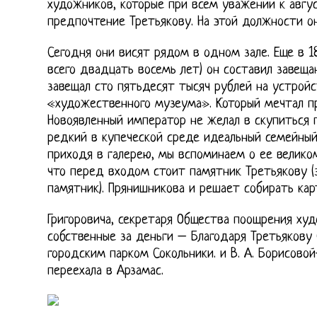
художников, которые при всем уважении к авгу
предпочтение Третьякову. На этой должности о
Сегодня они висят рядом в одном зале. Еще в 1
всего двадцать восемь лет) он составил завеща
завещал сто пятьдесят тысяч рублей на устрой
«художественного музеума». Который мечтал пр
Новоявленный император не желал в скупиться п
редкий в купеческой среде идеальный семейный
приходя в галерею, мы вспоминаем о ее велико
что перед входом стоит памятник Третьякову (з
памятник). Прянишникова и решает собирать кар
Григоровича, секретаря Общества поощрения худ
собственные за деньги – Благодаря Третьякову 
городским парком Сокольники. и В. А. Борисовой
переехала в Арзамас.