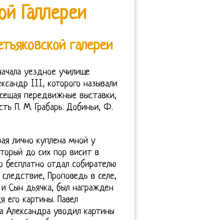
ой Галлереи
етьяковской галереи
начала уездное училище
ксандр III, которого называли
осещая передвижные выставки,
ь П. М. Грабарь. Добиньи, Ф.
ая лично куплена мной у
торый до сих пор висит в
о бесплатно отдал собирателю
а следствие, Проповедь в селе,
 и Сын дьячка, был награжден
 его картины. Павел
са Александра уводил картины