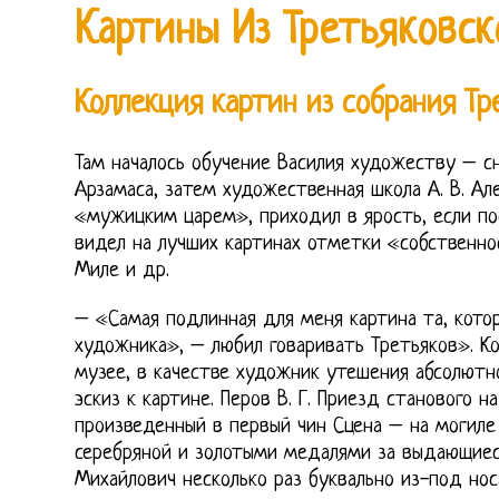
Картины Из Третьяковск
Коллекция картин из собрания Тр
Там началось обучение Василия художеству – с
Арзамаса, затем художественная школа А. В. Але
«мужицким царем», приходил в ярость, если п
видел на лучших картинах отметки «собственност
Миле и др.
– «Самая подлинная для меня картина та, котор
художника», – любил говаривать Третьяков». Ко
музее, в качестве художник утешения абсолютн
эскиз к картине. Перов В. Г. Приезд станового н
произведенный в первый чин Сцена – на могиле
серебряной и золотыми медалями за выдающиеся
Михайлович несколько раз буквально из-под но