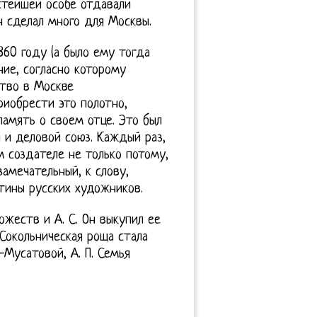
стейшей особе отдавали
н сделал много для Москвы.
860 году (а было ему тогда
ние, согласно которому
ство в Москве
иобрести это полотно,
амять о своем отце. Это был
 и деловой союз. Каждый раз,
м создателе не только потому,
амечательный, к слову,
тины русских художников.
ожеств и А. С. Он выкупил ее
Сокольническая роща стала
-Мусатовой, А. П. Семья