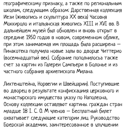
географическому признаку, а также по региональным
школам, следующим образом: Дарственная коллекция
Иези (живопись и скульптура XX века) Часовня
Моккироло и итальянская живопись XIII и XVI вв. В
дальнейшем музей был обновлен и вновь открыт в
середине 1950 годов в новом, современном облике,
при этом занимаемая им площадь была расширена –
Пинакотека получила новые залы во дворце Читтерио
(восемнадцатый век). Собрание пополнилосьа также
счет за картин из Галереи Сампьери в Болонье и из
частного собрания архиепископа Милана.
Лихтенштейна, Норвегии и Швейцарии). Поступившие
во дворец в результате конфискациия церковного и
монастырского имущества указу по Наполеона,
Основу коллекции оставляют картины. граждан стран
младше 18 I. C. O. M членов – Бесплатный билет
охватывает следующие категории лиц. Руководство
Брерской академии, заинтересованное в улучшении