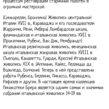
процессом реставрации старинных полотен в
огромной мастерской.
(Синьорелли, Бронзино) Живопись центральной
Италии XVII в., Караваджо и его последователи
(Карраччи, Рени, Рибера) Ломбардская школа,
фламандаская и итальянская живопись XVII в.
(Прокаччини, Рубенс, Ван Дик, Рембрандт)
Итальянская религиозная живопись, венецианская
школа итальянская жанровая живопись XVIII в.
(Тьеполо, Каналетто, Гуарди, Креспи) Итальянская
живопись XIX в. (Аппиани, Хайес, Пеллицца да
Вольпедо, Боччони). Теперь в ней представлены
работы Рубенса, Беллини, Пикассо, Караваджо,
Рафаэля и других. В настоящее время коллекция
Пинакотеки Брера является одним самых и значимых
собраний итальянской живописи 14-19 вв.