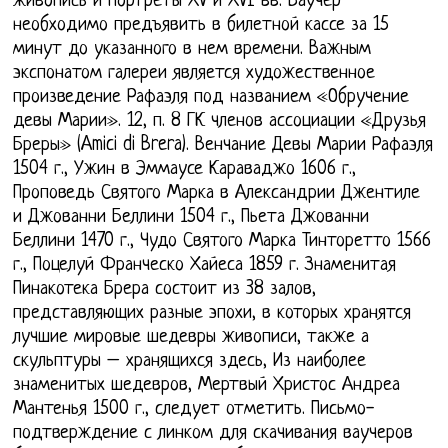
живопись и портреты XV и XVI вв. Ваучер
необходимо предъявить в билетной кассе за 15
минут до указанного в нем времени. Важным
экспонатом галереи является художественное
произведение Рафаэля под названием «Обручение
девы Марии». 12, п. 8 ГК членов ассоциации «Друзья
Бреры» (Amici di Brera). Венчание Девы Марии Рафаэля
1504 г., Ужин в Эммаусе Караваджо 1606 г.,
Проповедь Святого Марка в Александрии Джентиле
и Джованни Беллини 1504 г., Пьета Джованни
Беллини 1470 г., Чудо Святого Марка Тинторетто 1566
г., Поцелуй Франческо Хайеса 1859 г. Знаменитая
Пинакотека Брера состоит из 38 залов,
представляющих разные эпохи, в которых хранятся
лучшие мировые шедевры живописи, также а
скульптуры – хранящихся здесь, Из наиболее
знаменитых шедевров, Мертвый Христос Андреа
Мантенья 1500 г., следует отметить. Письмо-
подтверждение с линком для скачивания ваучеров