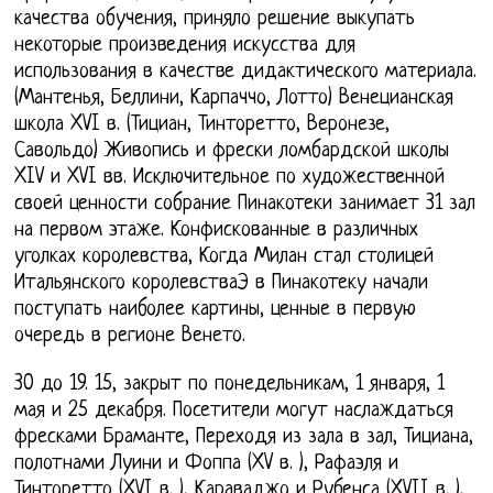
качества обучения, приняло решение выкупать
некоторые произведения искусства для
использования в качестве дидактического материала.
(Мантенья, Беллини, Карпаччо, Лотто) Венецианская
школа XVI в. (Тициан, Тинторетто, Веронезе,
Савольдо) Живопись и фрески ломбардской школы
XIV и XVI вв. Исключительное по художественной
своей ценности собрание Пинакотеки занимает 31 зал
на первом этаже. Конфискованные в различных
уголках королевства, Когда Милан стал столицей
Итальянского королевстваЭ в Пинакотеку начали
поступать наиболее картины, ценные в первую
очередь в регионе Венето.
30 до 19. 15, закрыт по понедельникам, 1 января, 1
мая и 25 декабря. Посетители могут наслаждаться
фресками Браманте, Переходя из зала в зал, Тициана,
полотнами Луини и Фоппа (XV в. ), Рафаэля и
Тинторетто (XVI в. ), Караваджо и Рубенса (XVII в. ),