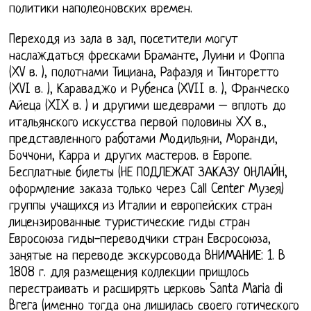
политики наполеоновских времен.
Переходя из зала в зал, посетители могут
наслаждаться фресками Браманте, Луини и Фоппа
(XV в. ), полотнами Тициана, Рафаэля и Тинторетто
(XVI в. ), Караваджо и Рубенса (XVII в. ), Франческо
Айеца (XIX в. ) и другими шедеврами – вплоть до
итальянского искусства первой половины XX в.,
представленного работами Модильяни, Моранди,
Боччони, Карра и других мастеров. в Европе.
Бесплатные билеты (НЕ ПОДЛЕЖАТ ЗАКАЗУ ОНЛАЙН,
оформление заказа только через Call Center Музея)
группы учащихся из Италии и европейских стран
лицензированные туристические гиды стран
Евросоюза гиды-переводчики стран Евсросоюза,
занятые на переводе экскурсовода ВНИМАНИЕ: 1. В
1808 г. для размещения коллекции пришлось
перестраивать и расширять церковь Santa Maria di
Brera (именно тогда она лишилась своего готического