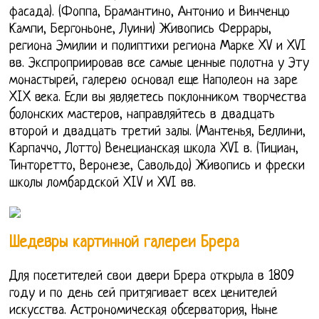
фасада). (Фоппа, Брамантино, Антонио и Винченцо
Кампи, Бергоньоне, Луини) Живопись Феррары,
региона Эмилии и полиптихи региона Марке XV и XVI
вв. Экспроприировав все самые ценные полотна у Эту
монастырей, галерею основал еще Наполеон на заре
XIX века. Если вы являетесь поклонником творчества
болонских мастеров, направляйтесь в двадцать
второй и двадцать третий залы. (Мантенья, Беллини,
Карпаччо, Лотто) Венецианская школа XVI в. (Тициан,
Тинторетто, Веронезе, Савольдо) Живопись и фрески
школы ломбардской XIV и XVI вв.
Шедевры картинной галереи Брера
Для посетителей свои двери Брера открыла в 1809
году и по день сей притягивает всех ценителей
искусства. Астрономическая обсерватория, Ныне